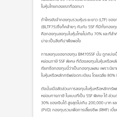
ในหุ้นไทยกองแรกที่ออกมา
ถ้าใครยังจำกองทุนรวมหุ้นระยะยาว (LTF) ของก
(BLTF75)ซึ่งก็คล้ายๆ กันกับ SSF ที่มีทั้งกอ
คือกองทุนลงทุนในหุ้นไทยไม่เกิน 70% และที่สำค
น่าจะเป็นสิ่งที่น่าพึงพอใจ
การลงทุนของกองทุน BM70SSF นั้น ถูกแบ่งเป็น 
หย่อนภาษี SSF พิเศษ ที่ต้องลงทุนในหุ้นหรือห
เรียกชื่อกองทุนนี้ว่าเป็นกองทุนผสม เพราะน
ในหุ้นหรือหลักทรัพย์จดทะเบียน โดยเฉลี่ย 80% ข
ดังนั้นเมื่อสัดส่วนการลงทุนในหุ้นหรือหลักทรั
หย่อนทางภาษี ในแบบที่เป็น SSF พิเศษ ได้ ส่วนก
30% ของเงินได้ สูงสุดไม่เกิน 200,000 บาท แ
(PVD) กองทุนรวมเพื่อการเลี้ยงชีพ (RMF) เบี