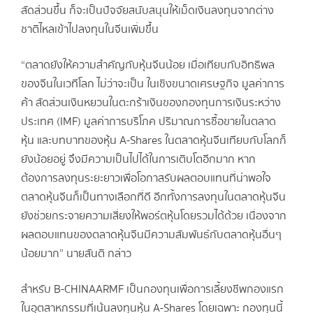
สัดส่วนขึ้น ก็จะเป็นปัจจัยสนับสนุนให้เม็ดเงินลงทุนจากต่าง
ชาติไหลเข้าไปลงทุนในจีนเพิ่มขึ้น
“ตลาดยังให้ความสำคัญกับหุ้นจีนน้อย เมื่อเทียบกับอิทธิพล
ของจีนในเวทีโลก ไม่ว่าจะเป็น ในเชิงขนาดเศรษฐกิจ มูลค่าการ
ค้า สัดส่วนเงินหยวนในตะกร้าเงินของกองทุนการเงินระหว่าง
ประเทศ (IMF) มูลค่าการบริโภค ปริมาณการซื้อขายในตลาด
หุ้น และบทบาทของหุ้น A-Shares ในตลาดหุ้นจีนเทียบกับโลกก็
ยังน้อยอยู่ จึงมีความเป็นไปได้ในการเติบโตอีกมาก หาก
ต้องการลงทุนระยะยาวเพื่อโอกาสรับผลตอบแทนที่น่าพอใจ
ตลาดหุ้นจีนก็เป็นทางเลือกที่ดี อีกทั้งการลงทุนในตลาดหุ้นจีน
ยังช่วยกระจายความเสี่ยงให้พอร์ตหุ้นโดยรวมได้ด้วย เนื่องจาก
ผลตอบแทนของตลาดหุ้นจีนมีความสัมพันธ์กับตลาดหุ้นอื่นๆ
น้อยมาก” นายสันติ กล่าว
สำหรับ B-CHINAARMF เป็นกองทุนเพื่อการเลี้ยงชีพกองแรก
ในอุตสาหกรรมที่เน้นลงทุนหุ้น A-Shares โดยเฉพาะ กองทุนนี้