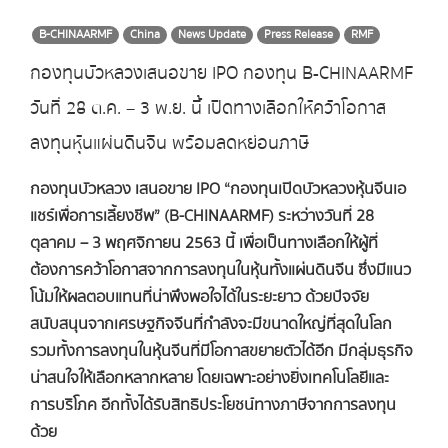
B-CHINAARMF
China
News Update
Press Release
RMF
กองทุนบัวหลวงเสนอขาย IPO กองทุน B-CHINAARMF
วันที่ 28 ต.ค. – 3 พ.ย. นี้ เปิดทางเลือกให้คว้าโอกาส
ลงทุนหุ้นแผ่นดินจีน พร้อมลดหย่อนภาษี
กองทุนบัวหลวง เสนอขาย
IPO “กองทุนเปิดบัวหลวงหุ้นจีนเอ
แชร์เพื่อการเลี้ยงชีพ”
(
B-CHINAARMF) ระหว่างวันที่ 28
ตุลาคม – 3 พฤศจิกายน 2563 นี้ เพื่อเป็นทางเลือกให้ผู้ที่
ต้องการคว้าโอกาสจากการลงทุนในหุ้นทั้งแผ่นดินจีน ซึ่งมีแนว
โน้มให้ผลตอบแทนที่น่าพึงพอใจได้ในระยะยาว ด้วยปัจจัย
สนับสนุนจากเศรษฐกิจจีนที่กำลังจะมีขนาดใหญ่ที่สุดในโลก
รวมทั้งการลงทุนในหุ้นจีนที่มีโอกาสขยายตัวได้อีก มีกลุ่มธุรกิจ
น่าสนใจให้เลือกหลากหลาย โดยเฉพาะอย่างยิ่งเทคโนโลยีและ
การบริโภค อีกทั้งได้รับสิทธิประโยชน์ทางภาษีจากการลงทุน
ด้วย