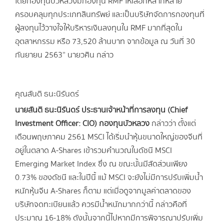
โดยกองทุนบัวหลวงมีกองทุน RMF ให้เลือกหลากหลาย
ครอบคลุมทุกประเภทสินทรัพย์ และเป็นบริษัทจัดการกองทุนที่
ผู้ลงทุนไว้วางใจให้บริหารเงินลงทุนใน RMF มากที่สุดใน
อุตสาหกรรม หรือ 73,520 ล้านบาท จากข้อมูล ณ วันที่ 30
กันยายน 2563” นายวศิน กล่าว
คุณสันติ ธนะนิรันดร์
นายสันติ ธนะนิรันดร์ ประธานเจ้าหน้าที่การลงทุน
(Chief
Investment Officer: CIO) กองทุนบัวหลวง
กล่าวว่า ตั้งแต่
เดือนพฤษภาคม 2561 MSCI ได้เริ่มนำหุ้นขนาดใหญ่ของจีนที่
อยู่ในตลาด A-Shares เข้ารวมคำนวณในดัชนี MSCI
Emerging Market Index ซึ่ง ณ ขณะนั้นมีสัดส่วนเพียง
0.73% ของดัชนี และในปีนี้ แม้ MSCI จะยังไม่มีการปรับเพิ่มน้ำ
หนักหุ้นจีน A-Shares ก็ตาม แต่เมื่อดูจากมูลค่าตลาดของ
บริษัทจดทะเบียนแล้ว ควรมีน้ำหนักมากกว่านี้ กล่าวคือที่
ประมาณ 16-18% ดังนั้นจากนี้ไปหากมีการพิจารณาปรับเพิ่ม