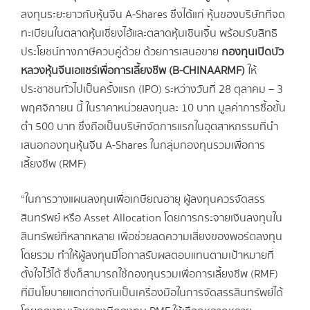
ลงทุนระยะยาวกับหุ้นจีน A-Shares ซึ่งได้แก่ หุ้นของบริษัทที่จด
ทะเบียนในตลาดหุ้นเซี่ยงไฮ้และตลาดหุ้นเซินเจิ้น พร้อมรับสิทธิ
ประโยชน์ทางภาษีควบคู่ด้วย ด้วยการเสนอขาย
กองทุนเปิดบัว
หลวงหุ้นจีนเอแชร์เพื่อการเลี้ยงชีพ (
B-CHINAARMF)
ให้
ประชาชนทั่วไปเป็นครั้งแรก (IPO) ระหว่างวันที่ 28 ตุลาคม – 3
พฤศจิกายน นี้ ในราคาหน่วยลงทุนละ 10 บาท มูลค่าการซื้อขั้น
ต่ำ 500 บาท ซึ่งถือเป็นบริษัทจัดการแรกในอุตสาหกรรมที่นำ
เสนอกองทุนหุ้นจีน A-Shares ในกลุ่มกองทุนรวมเพื่อการ
เลี้ยงชีพ (RMF)
“ในการวางแผนลงทุนเพื่อเกษียณอายุ ผู้ลงทุนควรจัดสรร
สินทรัพย์ หรือ Asset Allocation โดยการกระจายเงินลงทุนใน
สินทรัพย์ที่หลากหลาย เพื่อช่วยลดความเสี่ยงของพอร์ตลงทุน
โดยรวม ทำให้ผู้ลงทุนมีโอกาสรับผลตอบแทนตามเป้าหมายที่
ตั้งใจไว้ได้ ซึ่งก็สามารถใช้กองทุนรวมเพื่อการเลี้ยงชีพ (RMF)
ที่มีนโยบายแตกต่างกันเป็นเครื่องมือในการจัดสรรสินทรัพย์ได้