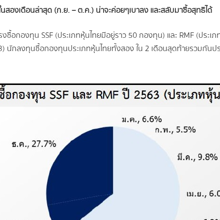
งเดือนล่าสุด (ก.ย. – ต.ค.) น่าจะค่อยๆเบาลง และสลับมาซื้อสุทธิได้
งซื้อกองทุน SSF (ประเภทหุ้นไทยมีอยู่ราว 50 กองทุน) และ RMF (ประเภทห
563) นักลงทุนซื้อกองทุนประเภทหุ้นไทยทั้งสอง ใน 2 เดือนสุดท้ายรวมกัน