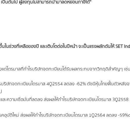
 เป็นต้นไป ผู้ลงทุนไม่สามารถนำมาลดหย่อนภาษีได้”
้นในช่วงที่เหลือของปี และเติบโตต่อในปีหน้า จะเป็นแรงผลักดันให้ SET Inde
บตั้งแต่ไตรมาสที่กำไรบริษัทจดทะเบียนได้รับผลกระทบจากวิกฤติสำคัญๆ เช่
กำไรบริษัทจดทะเบียนไตรมาส 4Q2554 ลดลง -62% ดัชนีหุ้นไทยฟื้นตัวหล
ป
ละความเชื่อมั่นที่ลดลง ส่งผลให้กำไรบริษัทจดทะเบียนไตรมาส 3Q2558 
คอุบัติใหม่ ส่งผลให้กำไรบริษัทจดทะเบียนไตรมาส 1Q2564 ลดลง -59%qoq