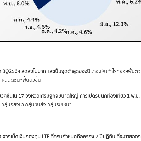
งวด 3Q2564 ลดลงไม่มาก และเป็นจุดต่ำสุดของปี
น่าจะเห็นกำไรทยอยฟื้นตัว
นุนดัชนีฯฟื้นตัวขึ้น
คซีนใน 17 จังหวัดเศรษฐกิจขนาดใหญ่ การเปิดรับนักท่องเที่ยว 1 พ.ย
 กลุ่มอสังหา กลุ่มขนส่ง กลุ่มร้บเหมา
ากเม็ดเงินกองทุน LTF ที่ครบกำหนดถือครอง 7 ปีปฏิทิน ที่จะขายออกมาได