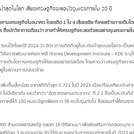
ดต่ำสุดในโลก เสี่ยงเศรษฐกิจชะลอตัวรุนแรงภายใน 20 ปี
่คุกคามเศรษฐกิจในอนาคต โดยอดีต 1 ใน 4 เสือเอเชีย ที่เคยสร้างการเ
ซึ่งนักวิชาการเตือนว่า อาจทำให้เศรษฐกิจชะลอตัวลงอย่างรุนแรงภายใน 
ไว้ตั้งแต่ปี 2024 ว่า อัตราการเกิดที่อยู่ในระดับต่ำสุดของโลกจะเป็นหนึ่
ัยการพัฒนาแห่งเกาหลี (Korea Development Institute – KDI) ระบุใ
เติบโตทางเศรษฐกิจให้ลดลงอย่างต่อเนื่อง โดยคาดว่า เศรษฐกิจเกาหลีใ
อยู่ในสถานการณ์เลวร้าย
 เพิ่มขึ้นเล็กน้อย จากสถิติต่ำสุด 0.721 ในปี 2023 เมื่อเปรียบเทียบกับ
ในปีเดียวกัน และต่ำกว่า “อัตราทดแทนประชากร” ที่ 2.1 ซึ่งเป็นระดับที
เกาหลีใต้ 100 คนจะมีลูกเพียงราว 36 คนในรุ่นถัดไป ซึ่งย่อมทำให้แร
00 ล้านดอลลาร์สหรัฐ ตลอด 16 ปีที่ผ่านมา เพื่อส่งเสริมการคลอดบุตร เช
ยที่มีลูก 3 คนก่อนอายุ 30 ได้รับการยกเว้นการเกณฑ์ทหารในปี 2023 แต่ผ