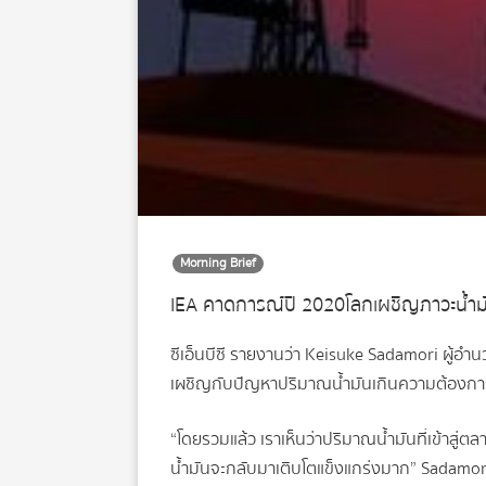
Morning Brief
IEA คาดการณ์ปี 2020โลกเผชิญภาวะน้ำม
ซีเอ็นบีซี รายงานว่า Keisuke Sadamori ผู
เผชิญกับปัญหาปริมาณน้ำมันเกินความต้องการ
“โดยรวมแล้ว เราเห็นว่าปริมาณน้ำมันที่เข้าสู่ต
น้ำมันจะกลับมาเติบโตแข็งแกร่งมาก” Sadamor