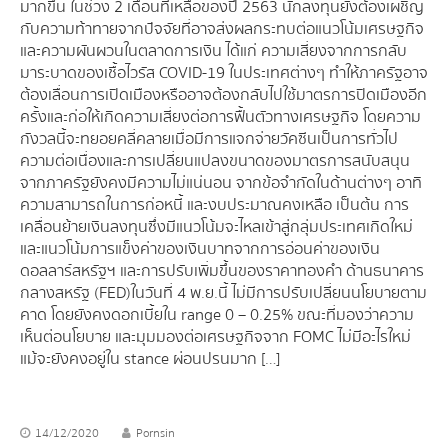
มากขึ้น ในช่วง 2 เดือนที่เหลือของปี 2563 นักลงทุนยังต้องเผชิญ
กับความท้าทายจากปัจจัยที่อาจส่งผลกระทบต่อแนวโน้มเศรษฐกิจ
และความผันผวนในตลาดการเงิน ได้แก่ ความเสี่ยงจากการกลับ
มาระบาดของเชื้อไวรัส COVID-19 ในประเทศต่างๆ ทำให้ภาครัฐอาจ
ต้องเลื่อนการเปิดเมืองหรืออาจต้องกลับไปใช้มาตรการปิดเมืองอีก
ครั้ง และก่อให้เกิดความเสี่ยงต่อการฟื้นตัวทางเศรษฐกิจ โดยความ
กังวลนี้จะทยอยคลี่คลายเมื่อมีการแจกจ่ายวัคซีนเป็นการทั่วไป
ความต่อเนื่องและการเปลี่ยนแปลงขนาดของมาตรการสนับสนุน
จากภาครัฐยังคงมีความไม่แน่นอน จากข้อจำกัดในด้านต่างๆ อาทิ
ความสามารถในการก่อหนี้ และงบประมาณคงเหลือ เป็นต้น การ
เคลื่อนย้ายเงินลงทุนซึ่งมีแนวโน้มจะไหลเข้าสู่กลุ่มประเทศเกิดใหม่
และแนวโน้มการแข็งค่าของเงินบาทจากการอ่อนค่าของเงิน
ดอลลาร์สหรัฐฯ และการปรับเพิ่มขึ้นของราคาทองคำ ด้านธนาคาร
กลางสหรัฐ (FED) ในวันที่ 4 พ.ย.นี้ ไม่มีการปรับเปลี่ยนนโยบายตาม
คาด โดยยังคงดอกเบี้ยใน range 0 – 0.25% ขณะที่มองว่าความ
เห็นต่อนโยบาย และมุมมองต่อเศรษฐกิจจาก FOMC ไม่มีอะไรใหม่
แม้จะยังคงอยู่ใน stance ผ่อนปรนมาก […]
14/12/2020
Pornsin