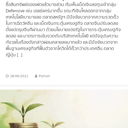
ซื้อสินทรัพย์ของเฟดแล้วบางส่วน เริ่มเห็นเม็ดเงินลงทุนเข้ากลุ่ม
Defensive เช่น เฮลธ์แคร์มากขึ้น ขณะที่เงินไหลออกจากกลุ่ม
เทคโนโลยีเบาบางลง ตลาดสหรัฐฯ มีปัจจัยบวกจากความรวดเร็ว
ในการฉีดวัคซีน และเม็ดเงินกระตุ้นเศรษฐกิจ ตลาดจีนปรับลดลง
ตั้งแต่ตรุษจีนที่ผ่านมา ด้วยนโยบายของรัฐในการกระตุ้นเศรษฐกิจ
ลดลง และมาตรการเข้มงวดกับบริษัทเทคโนโลยี แต่ปัจจุบันความ
กังวลในเรื่องดังกล่าวผ่อนคลายลงมากแล้ว และมีปัจจัยบวกจาก
พื้นฐานเศรษฐกิจที่ฟื้นตัวจากโควิดได้เร็วกว่าประเทศอื่น ตลาด
ญี่ปุ่น […]
28/06/2021
Pornsin