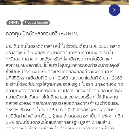
B-TNTV
Product Update
กองทุนเปิดบัวหลวงธนทวี (B-TNTV)
ประเด็นเด่นในตลาดตราสารหนี้ ในช่วงต้นเดือน ม.ค. 2563 ตลาด
ตราสารหนี้ได้รับผลกระทบจากสถานการณ์ความตึงเครียดใน
ตะวันออกกลาง ภายหลังสหรัฐฯ โจมตีทางอากาศในอิรัก และ
สังหารนายพลกาเซ็ม โซไลมานี ผู้บัญชาการกองกำลังนักรบคุดส์
ซึ่งเป็นหน่วยรบพิเศษในต่างประเทศของกองกำลังพิทักษ์การ
ปฏิวัติอิหร่านเมื่อวันที่ 3 ม.ค. 2563 และต่อมาในวันที่ 8 ม.ค. 2563
อิหร่านได้ยิงขีปนาวุธใส่ฐานทัพของสหรัฐฯ ในอิรัก นักลงทุนจึงเกิด
ความกังวลว่าสถานการณ์จะบานปลาย อย่างไรก็ตาม สถานการณ์
ความขัดแย้งดังกล่าวได้คลี่คลายลงอย่างรวดเร็ว ทำให้นักลงทุน
คลายกังวลลง กอปรกับการบรรลุข้อตกลงการค้าระหว่างจีนและ
สหรัฐฯ Phase 1 ในวันที่ 15 ม.ค. 2020 โดยสหรัฐฯ จะลดอัตรา
ภาษีสินค้านำเข้าจากจีน 1.2 แสนล้านดอลลาร์ฯ เป็น 7.5% จากเดิม
15% ขณะที่จีนตกลงซื้อสินค้าจากสหรัฐฯ มูลค่า 2 แสนล้าน
ดอลลาร์ฯ ในช่วง 2 ปีข้างหน้า ส่วนจีนมีประกาศลดภาษีนำเข้า