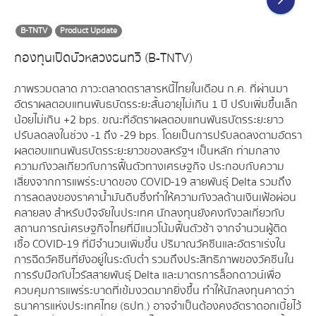
B-TNTV
Product Update
กองทุนเปิดบัวหลวงธนทวี (B-TNTV)
ภาพรวมตลาด ภาวะตลาดตราสารหนี้ไทยในเดือน ก.ค. ที่ผ่านมา
อัตราผลตอบแทนพันธบัตรระยะสั้นอายุไม่เกิน 1 ปี ปรับเพิ่มขึ้นเล็ก
น้อยไม่เกิน +2 bps. ขณะที่อัตราผลตอบแทนพันธบัตรระยะยาว
ปรับลดลงในช่วง -1 ถึง -29 bps. โดยเป็นการปรับลดลงตามอัตรา
ผลตอบแทนพันธบัตรระยะยาวของสหรัฐฯ เป็นหลัก ท่ามกลาง
ความกังวลเกี่ยวกับการฟื้นตัวทางเศรษฐกิจ ประกอบกับความ
เสี่ยงจากการแพร่ระบาดของ COVID-19 สายพันธุ์ Delta รวมถึง
การลดลงของราคาน้ำมันดิบซึ่งทำให้ความกังวลด้านเงินเฟ้อผ่อน
คลายลง สำหรับปัจจัยในประเทศ นักลงทุนยังคงกังวลเกี่ยวกับ
สถานการณ์เศรษฐกิจไทยที่มีแนวโน้มฟื้นตัวช้า จากจำนวนผู้ติด
เชื้อ COVID-19 ที่มีจำนวนเพิ่มขึ้น ปริมาณวัคซีนและอัตราเร่งใน
การฉีดวัคซีนที่ยังอยู่ในระดับต่ำ รวมถึงประสิทธิภาพของวัคซีนใน
การรับมือกับไวรัสสายพันธุ์ Delta และมาตรการล็อกดาวน์เพื่อ
ควบคุมการแพร่ระบาดที่เข้มงวดมากยิ่งขึ้น ทำให้นักลงทุนคาดว่า
ธนาคารแห่งประเทศไทย (ธปท.) อาจจำเป็นต้องคงอัตราดอกเบี้ยไว้