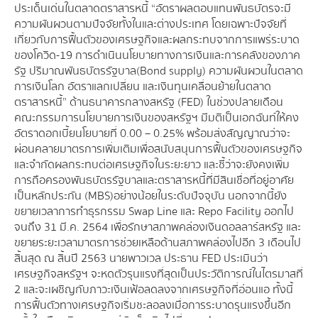
ประเด็นเด่นในตลาดตราสารหนี้ “อัตราผลตอบแทนพันธบัตรจะมี
ความผันผวนตามปัจจัยทั้งในและต่างประเทศ โดยเฉพาะปัจจัยที่
เกี่ยวกับการฟื้นตัวของเศรษฐกิจและผลกระทบจากการแพร่ระบาด
ของโควิด-19 การดำเนินนโยบายทางการเงินและการคลังของภาค
รัฐ ปริมาณพันธบัตรรัฐบาล(Bond supply) ความผันผวนในตลาด
การเงินโลก อัตราแลกเปลี่ยน และเงินทุนเคลื่อนย้ายในตลาด
ตราสารหนี้” ด้านธนาคารกลางสหรัฐ (FED) ในช่วงปลายเดือน
คณะกรรมการนโยบายการเงินของสหรัฐฯ มีมติเป็นเอกฉันท์ให้คง
อัตราดอกเบี้ยนโยบายที่ 0.00 – 0.25% พร้อมส่งสัญญาณว่าจะ
ผ่อนคลายมาตรการเพิ่มเติมเพื่อสนับสนุนการฟื้นตัวของเศรษฐกิจ
และจำกัดผลกระทบต่อเศรษฐกิจในระยะยาว และชี้ว่าจะยังคงเพิ่ม
การถือครองพันธบัตรรัฐบาลและตราสารหนี้ที่มีสินเชื่อที่อยู่อาศัย
เป็นหลักประกัน (MBS) อย่างน้อยในระดับปัจจุบัน นอกจากนี้ยัง
ขยายเวลาการทำธุรกรรม Swap Line และ Repo Facility ออกไป
จนถึง 31 มี.ค. 2564 เพื่อรักษาสภาพคล่องเงินดอลลาร์สหรัฐ และ
ขยายระยะเวลามาตรการช่วยเหลือด้านสภาพคล่องไปอีก 3 เดือนไป
สิ้นสุด ณ สิ้นปี 2563 นายพาวเวล ประธาน FED ประเมินว่า
เศรษฐกิจสหรัฐฯ จะหดตัวรุนแรงที่สุดเป็นประวัติการณ์ในไตรมาสที่
2 และจะเผชิญกับภาวะเงินเฟ้อลดลงจากเศรษฐกิจที่อ่อนแอ ทั้งนี้
การฟื้นตัวทางเศรษฐกิจเริ่มชะลอลงเมื่อการระบาดรุนแรงขึ้นอีก