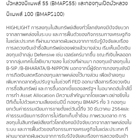
บัวหลวงบีแมพส์ 55 (BMAPS55) และกองทุนเปิดบัวหลวง
บีแมพส์ 100 (BMAPS100)
HIGHLIGHT การลงทุนในสินทรัพย์เสี่ยงทั่วโลกยังคงมีปัจจัยบวก
จากสภาพคล่องในระบบ และการฟื้นตัวของกิจกรรมทางเศรษฐกิจ
ในแต่ละประเทศ ที่ผ่านมาตลาดผันผวนจากการรับรู้ปัจจัยลบเรื่อง
การลดวงเงินเข้าซื้อสินทรัพย์ของเฟดแล้วบางส่วน เริ่มเห็นเม็ดเงิน
ลงทุนเข้ากลุ่ม Defensive เช่น เฮลธ์แคร์มากขึ้น ขณะที่เงินไหลออก
จากกลุ่มเทคโนโลยีเบาบางลง ในช่วงที่ผ่านมา กองทุนเข้าลงทุนใน
B-SIP /B-BHARATA/B-NIPPON นอกจากนี้ผู้จัดการกองทุนยังมี
การถือเงินสดหรือกองทุนสภาพคล่องไว้บางส่วน เพื่อเข้าลงทุน
เพิ่มหากตลาดหุ้นปรับฐานในช่วงที่ FED ออกมาสื่อสารเรื่องวงเงิน
การซื้อสินทรัพย์ และการขึ้นดอกเบี้ยของสหรัฐฯ ในอนาคตอันใกล้นี้
การทำ Asset Allocation มีความสำคัญมากโดยเฉพาะอย่างยิ่งใน
ปีที่เต็มไปด้วยความเสี่ยงเช่นปีนี้ กองทุน BMAPS ทั้ง 3 กองทุน
ยกเว้นค่าธรรมเนียมการขายตั้งแต่วันนี้ถึง 30 ธันวาคม 2564 และ
ค่าธรรมเนียมการจัดการไม่เรียกเก็บซ้ำซ้อน ภาพรวมตลาด การ
ลงทุนในสินทรัพย์เสี่ยงทั่วโลกยังคงมีปัจจัยบวกจากสภาพคล่องใน
ระบบ และการฟื้นตัวของกิจกรรมทางเศรษฐกิจในแต่ละประเทศ ที่
ผ่านมาตลาดผันผวนจากการรับรู้ปัจจัยลบเรื่องการลดวงเงินเข้า