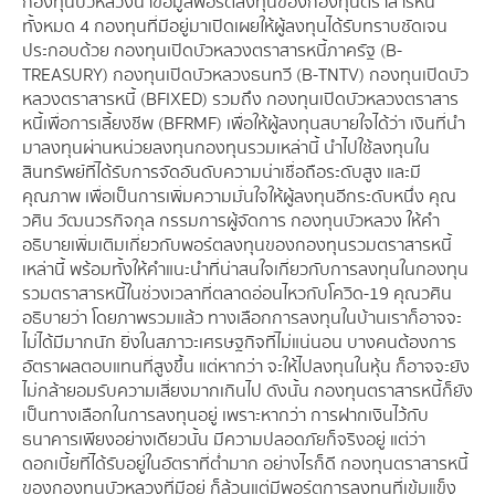
กองทุนบัวหลวงนำข้อมูลพอร์ตลงทุนของกองทุนตราสารหนี้
ทั้งหมด 4 กองทุนที่มีอยู่มาเปิดเผยให้ผู้ลงทุนได้รับทราบชัดเจน
ประกอบด้วย กองทุนเปิดบัวหลวงตราสารหนี้ภาครัฐ (B-
TREASURY) กองทุนเปิดบัวหลวงธนทวี (B-TNTV) กองทุนเปิดบัว
หลวงตราสารหนี้ (BFIXED) รวมถึง กองทุนเปิดบัวหลวงตราสาร
หนี้เพื่อการเลี้ยงชีพ (BFRMF) เพื่อให้ผู้ลงทุนสบายใจได้ว่า เงินที่นำ
มาลงทุนผ่านหน่วยลงทุนกองทุนรวมเหล่านี้ นำไปใช้ลงทุนใน
สินทรัพย์ที่ได้รับการจัดอันดับความน่าเชื่อถือระดับสูง และมี
คุณภาพ เพื่อเป็นการเพิ่มความมั่นใจให้ผู้ลงทุนอีกระดับหนึ่ง คุณ
วศิน วัฒนวรกิจกุล กรรมการผู้จัดการ กองทุนบัวหลวง ให้คำ
อธิบายเพิ่มเติมเกี่ยวกับพอร์ตลงทุนของกองทุนรวมตราสารหนี้
เหล่านี้ พร้อมทั้งให้คำแนะนำที่น่าสนใจเกี่ยวกับการลงทุนในกองทุน
รวมตราสารหนี้ในช่วงเวลาที่ตลาดอ่อนไหวกับโควิด-19 คุณวศิน
อธิบายว่า โดยภาพรวมแล้ว ทางเลือกการลงทุนในบ้านเราก็อาจจะ
ไม่ได้มีมากนัก ยิ่งในสภาวะเศรษฐกิจที่ไม่แน่นอน บางคนต้องการ
อัตราผลตอบแทนที่สูงขึ้น แต่หากว่า จะให้ไปลงทุนในหุ้น ก็อาจจะยัง
ไม่กล้ายอมรับความเสี่ยงมากเกินไป ดังนั้น กองทุนตราสารหนี้ก็ยัง
เป็นทางเลือกในการลงทุนอยู่ เพราะหากว่า การฝากเงินไว้กับ
ธนาคารเพียงอย่างเดียวนั้น มีความปลอดภัยก็จริงอยู่ แต่ว่า
ดอกเบี้ยที่ได้รับอยู่ในอัตราที่ต่ำมาก อย่างไรก็ดี กองทุนตราสารหนี้
ของกองทุนบัวหลวงที่มีอยู่ ก็ล้วนแต่มีพอร์ตการลงทุนที่เข้มแข็ง