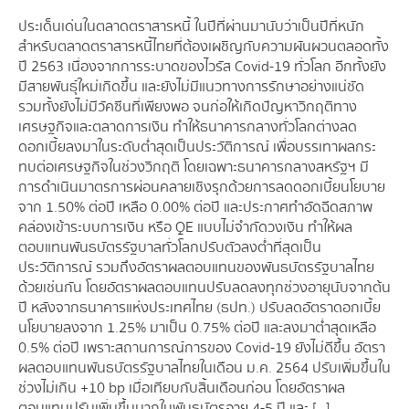
ประเด็นเด่นในตลาดตราสารหนี้ ในปีที่ผ่านมานับว่าเป็นปีที่หนัก
สำหรับตลาดตราสารหนี้ไทยที่ต้องเผชิญกับความผันผวนตลอดทั้ง
ปี 2563 เนื่องจากการระบาดของไวรัส Covid-19 ทั่วโลก อีกทั้งยัง
มีสายพันธุ์ใหม่เกิดขึ้น และยังไม่มีแนวทางการรักษาอย่างแน่ชัด
รวมทั้งยังไม่มีวัคซีนที่เพียงพอ จนก่อให้เกิดปัญหาวิกฤติทาง
เศรษฐกิจและตลาดการเงิน ทำให้ธนาคารกลางทั่วโลกต่างลด
ดอกเบี้ยลงมาในระดับต่ำสุดเป็นประวัติการณ์ เพื่อบรรเทาผลกระ
ทบต่อเศรษฐกิจในช่วงวิกฤติ โดยเฉพาะธนาคารกลางสหรัฐฯ มี
การดำเนินมาตรการผ่อนคลายเชิงรุกด้วยการลดดอกเบี้ยนโยบาย
จาก 1.50% ต่อปี เหลือ 0.00% ต่อปี และประกาศทำอัดฉีดสภาพ
คล่องเข้าระบบการเงิน หรือ QE แบบไม่จำกัดวงเงิน ทำให้ผล
ตอบแทนพันธบัตรรัฐบาลทั่วโลกปรับตัวลงต่ำที่สุดเป็น
ประวัติการณ์ รวมถึงอัตราผลตอบแทนของพันธบัตรรัฐบาลไทย
ด้วยเช่นกัน โดยอัตราผลตอบแทนปรับลดลงทุกช่วงอายุนับจากต้น
ปี หลังจากธนาคารแห่งประเทศไทย (ธปท.) ปรับลดอัตราดอกเบี้ย
นโยบายลงจาก 1.25% มาเป็น 0.75% ต่อปี และลงมาต่ำสุดเหลือ
0.5% ต่อปี เพราะสถานการณ์การของ Covid-19 ยังไม่ดีขึ้น อัตรา
ผลตอบแทนพันธบัตรรัฐบาลไทยในเดือน ม.ค. 2564 ปรับเพิ่มขึ้นใน
ช่วงไม่เกิน +10 bp เมื่อเทียบกับสิ้นเดือนก่อน โดยอัตราผล
ตอบแทนปรับเพิ่มขึ้นมากในพันธบัตรอายุ 4-5 ปี และ […]