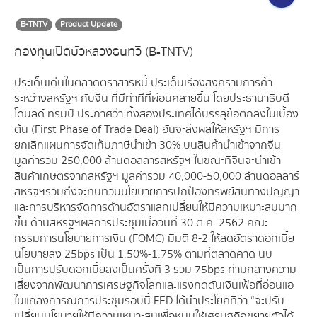
B-TNTV
Product Update
กองทุนเปิดบัวหลวงธนทวี (B-TNTV)
ประเด็นเด่นในตลาดตราสารหนี้ ประเด็นเรื่องสงครามการค้า
ระหว่างสหรัฐฯ กับจีน ที่มีท่าทีที่ผ่อนคลายขึ้น โดยประธานาธิบดี
โดนัลด์ ทรัมป์ ประกาศว่า ทั้งสองประเทศได้บรรลุข้อตกลงในเบื้อง
ต้น (First Phase of Trade Deal) อันจะส่งผลให้สหรัฐฯ มีการ
ยกเลิกแผนการจัดเก็บภาษีนำเข้า 30% บนสินค้านำเข้าจากจีน
มูลค่ารวม 250,000 ล้านดอลลาร์สหรัฐฯ ในขณะที่จีนจะนำเข้า
สินค้าเกษตรจากสหรัฐฯ มูลค่ารวม 40,000-50,000 ล้านดอลลาร์
สหรัฐฯ รวมถึงจะทบทวนนโยบายการปกป้องทรัพย์สินทางปัญญา
และการบริหารจัดการด้านอัตราแลกเปลี่ยนให้มีความเหมาะสมมาก
ขึ้น ด้านสหรัฐฯ ผลการประชุมเมื่อวันที่ 30 ต.ค. 2562 คณะ
กรรมการนโยบายการเงิน (FOMC) มีมติ 8-2 ให้ลดอัตราดอกเบี้ย
นโยบายลง 25bps เป็น 1.50%-1.75% ตามที่ตลาดคาด นับ
เป็นการปรับดอกเบี้ยลงเป็นครั้งที่ 3 รวม 75bps ท่ามกลางความ
เสี่ยงจากพัฒนาการเศรษฐกิจโลกและแรงกดดันเงินเฟ้อที่อ่อนแอ
ในแถลงการณ์การประชุมรอบนี้ FED ได้นำประโยคที่ว่า “จะปรับ
เปลี่ยนนโยบายให้มีความเหมาะสมเพื่อหนุนให้เศรษฐกิจขยายตัวได้