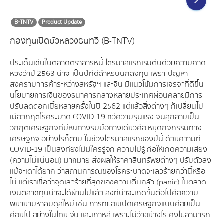
B-TNTV
Product Update
กองทุนเปิดบัวหลวงธนทวี (B-TNTV)
ประเด็นเด่นในตลาดตราสารหนี้ ไตรมาสแรกเริ่มต้นด้วยความคาด
หวังว่าปี 2563 น่าจะเป็นปีที่ดีสำหรับนักลงทุน เพราะปัญหา
สงครามการค้าระหว่างสหรัฐฯ และจีน มีแนวโน้มการเจรจาที่ดีขึ้น
นโยบายการเงินของธนาคารกลางหลายประเทศผ่อนคลายมีการ
ปรับลดดอกเบี้ยหลายครั้งในปี 2562 แต่แล้วสิ่งต่างๆ ก็เปลี่ยนไป
เมื่อวิกฤติโรคระบาด COVID-19 ทวีความรุนแรง จนลุกลามเป็น
วิกฤติเศรษฐกิจที่มีหนทางรับมือทางเดียวคือ หยุดกิจกรรมทาง
เศรษฐกิจ อย่างไรก็ตาม ในช่วงไตรมาสแรกของปีนี้ ด้วยความที่
COVID-19 เป็นสิ่งที่ยังไม่มีใครรู้จัก ความไม่รู้ ก่อให้เกิดความเสี่ยง
(ความไม่แน่นอน) มากมาย ส่งผลให้ราคาสินทรัพย์ต่างๆ ปรับตัวลง
แม้จะเดาได้ยาก ว่าสถานการณ์ของโรคระบาดจะเลวร้ายกว่านี้หรือ
ไม่ แต่เราเชื่อว่าจุดเลวร้ายที่สุดของความตื่นกลัว (panic) ในตลาด
เงินตลาดทุนน่าจะได้ผ่านไปแล้ว สิ่งที่น่าจะเกิดขึ้นต่อไปคือความ
พยายามหาสมดุลใหม่ เช่น การทยอยเปิดเศรษฐกิจแบบค่อยเป็น
ค่อยไป อย่างในไทย จีน และเกาหลี เพราะไม่ว่าอย่างไร คงไม่สามารถ