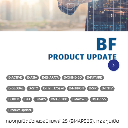
B-ACTIVE
B-ASIA
B-BHARATA
B-CHINE-EQ
B-FUTURE
B-GLOBAL
B-GTO
B-HY (H75) AI
B-NIPPON
B-SIP
B-TNTV
BFIXED
BKA
BMAPS
BMAPS100
BMAPS25
BMAPS55
Product Update
กองทุนเปิดบัวหลวงบีแมพส์ 25 (BMAPS25), กองทุนเปิด