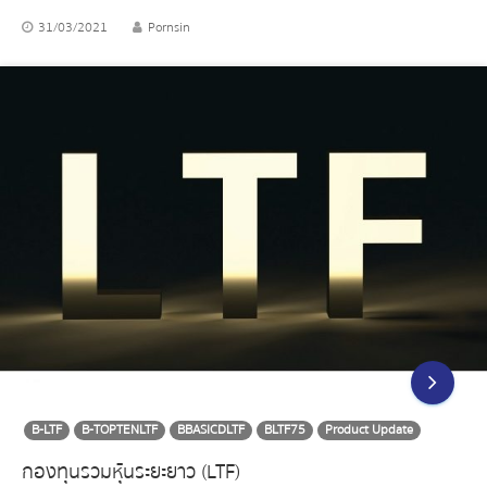
31/03/2021
Pornsin
B-LTF
B-TOPTENLTF
BBASICDLTF
BLTF75
Product Update
กองทุนรวมหุ้นระยะยาว (LTF)