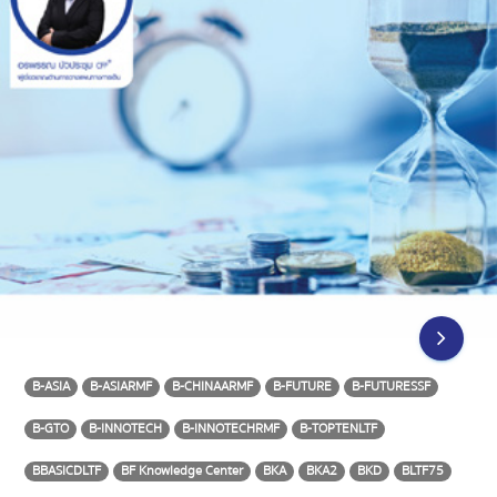
B-ASIA
B-ASIARMF
B-CHINAARMF
B-FUTURE
B-FUTURESSF
B-GTO
B-INNOTECH
B-INNOTECHRMF
B-TOPTENLTF
BBASICDLTF
BF Knowledge Center
BKA
BKA2
BKD
BLTF75