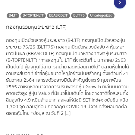
B-LTF
B-TOPTENLTF
BBASICDLTF
BLTF75
Uncategorized
กองทุนรวมหุ้นระยะยาว (LTF)
กองทุนเปิดบัวหลวงหุ้นระยะยาว (B-LTF) กองทุนเปิดบัวหลวงหุ้น
ระยะยาว 75/25 (BLTF75) กองทุนเปิดบัวหลวงปัจจัย 4 หุ้นระยะ
ยาวปันผล (BBASICDLTF) กองทุนเปิดบัวหลวงทศพลหุ้นระยะยาว
(B-TOPTENLTF) “การลงทุนใน LTF ตั้งแต่วันที่ 1 มกราคม 2563
เป็นต้นไป ผู้ลงทุนไม่สามารถนำมาลดหย่อนภาษีได้” ตลาดหุ้นไทยได้
อานิสงส์บวกที่เข้าซื้อหุ้นขนาดใหญ่อย่างมีนัยสำคัญ ตั้งแต่วันที่ 21
ธันวาคม 2564 และเร่งตัวอย่างมีนัยสำคัญตั้งแต่ 9 กุมภาพันธ์
2565 สาเหตุหลักมาจากการปรับพอร์ตหุ้น Growth ที่เล่นบนความ
คาดหวังสูง สู่หุ้น Value ที่มีแนวโน้มเติบโต โดยต่างชาติซื้อสะสมทั้ง
สิ้นสูงถึง 4.9 หมื่นล้านบาท ส่งผลให้ดัชนี SET Index ขยับขึ้นเหนือ
1,700 จุด กลับสู่ก่อนเกิดวิกฤต COVID-19 ปัจจัยที่ส่งผลบวกต่อ
ตลาดหุ้นไทย *ข้อมูล ณ วันที่ 2 […]