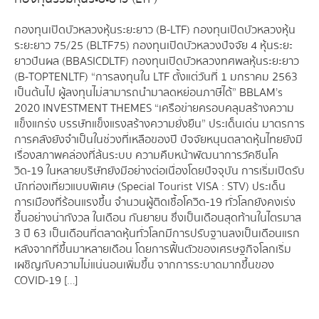
กองทุนเปิดบัวหลวงหุ้นระยะยาว (B-LTF) กองทุนเปิดบัวหลวงหุ้น
ระยะยาว 75/25 (BLTF75) กองทุนเปิดบัวหลวงปัจจัย 4 หุ้นระยะ
ยาวปันผล (BBASICDLTF) กองทุนเปิดบัวหลวงทศพลหุ้นระยะยาว
(B-TOPTENLTF) “การลงทุนใน LTF ตั้งแต่วันที่ 1 มกราคม 2563
เป็นต้นไป ผู้ลงทุนไม่สามารถนำมาลดหย่อนภาษีได้” BBLAM’s
2020 INVESTMENT THEMES “เครือข่ายครอบคลุมสร้างความ
แข็งแกร่ง บรรษัทแข็งแรงสร้างความยั่งยืน” ประเด็นเด่น มาตรการ
การคลังยังจำเป็นในช่วงที่เหลือของปี ปัจจัยหนุนตลาดหุ้นไทยยังมี
เรื่องสภาพคล่องที่ล้นระบบ ความคืบหน้าพัฒนาการวัคซีนโค
วิด-19 ในหลายบริษัทยังมีอย่างต่อเนื่องโดยปัจจุบัน การเริ่มเปิดรับ
นักท่องเที่ยวแบบพิเศษ (Special Tourist VISA : STV) ประเด็น
การเมืองที่ร้อนแรงขึ้น จำนวนผู้ติดเชื้อโควิด-19 ทั่วโลกยังคงเร่ง
ขึ้นอย่างน่ากังวล ในเดือน กันยายน ซึ่งเป็นเดือนสุดท้านในไตรมาส
3 ปี 63 เป็นเดือนที่ตลาดหุ้นทั่วโลกมีการปรับฐานลงเป็นเดือนแรก
หลังจากที่ขึ้นมาหลายเดือน โดยการฟื้นตัวของเศรษฐกิจโลกเริ่ม
เผชิญกับความไม่แน่นอนเพิ่มขึ้น จากการระบาดมากขึ้นของ
COVID-19 […]