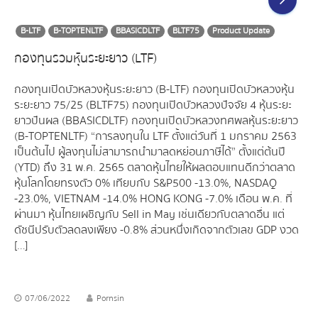
B-LTF
B-TOPTENLTF
BBASICDLTF
BLTF75
Product Update
กองทุนรวมหุ้นระยะยาว (LTF)
กองทุนเปิดบัวหลวงหุ้นระยะยาว (B-LTF) กองทุนเปิดบัวหลวงหุ้น
ระยะยาว 75/25 (BLTF75) กองทุนเปิดบัวหลวงปัจจัย 4 หุ้นระยะ
ยาวปันผล (BBASICDLTF) กองทุนเปิดบัวหลวงทศพลหุ้นระยะยาว
(B-TOPTENLTF) “การลงทุนใน LTF ตั้งแต่วันที่ 1 มกราคม 2563
เป็นต้นไป ผู้ลงทุนไม่สามารถนำมาลดหย่อนภาษีได้” ตั้งแต่ต้นปี
(YTD) ถึง 31 พ.ค. 2565 ตลาดหุ้นไทยให้ผลตอบแทนดีกว่าตลาด
หุ้นโลกโดยทรงตัว 0% เทียบกับ S&P500 -13.0%, NASDAQ
-23.0%, VIETNAM -14.0% HONG KONG -7.0% เดือน พ.ค. ที่
ผ่านมา หุ้นไทยเผชิญกับ Sell in May เช่นเดียวกับตลาดอื่น แต่
ดัชนีปรับตัวลดลงเพียง -0.8% ส่วนหนึ่งเกิดจากตัวเลข GDP งวด
[…]
07/06/2022
Pornsin