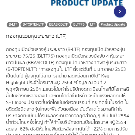
B-LTF
B-TOPTENLTF
BBASICDLTF
BLTF75
LTF
Product Update
กองทุนรวมหุ้นระยะยาว (LTF)
กองทุนเปิดบัวหลวงหุ้นระยะยาว (B-LTF) กองทุนเปิดบัวหลวงหุ้น
ระยะยาว 75/25 (BLTF75) กองทุนเปิดบัวหลวงปัจจัย 4 หุ้นระยะ
ยาวปันผล (BBASICDLTF) กองทุนเปิดบัวหลวงทศพลหุ้นระยะยาว
(B-TOPTENLTF) “การลงทุนใน LTF ตั้งแต่วันที่ 1 มกราคม 2563
เป็นต้นไป ผู้ลงทุนไม่สามารถนำมาลดหย่อนภาษีได้” Key
Highlight ประจำไตรมาส 4Q 2564 *ข้อมูล ณ วันที่ 2
พฤศจิกายน 2564 1.แนวโน้มกำไรบริษัทจดทะเบียนไทยที่มีโอกาสดี
ขึ้นในช่วงที่เหลือของปี และเติบโตต่อในปีหน้า จะเป็นแรงผลักดันให้
SET Index ปรับตัวขึ้นต่อได้เช่นเดียวกับรอบที่เคยเกิดขึ้นในอดีต ใน
อดีตดัชนีตลาดหุ้นไทยจะฟื้นตัวต่อเนื่อง นับตั้งแต่ไตรมาสที่กำไร
บริษัทจดทะเบียนได้รับผลกระทบจากวิกฤติสำคัญๆ เช่น ในปี 2554
น้ำท่วมไทยครั้งใหญ่ ทำให้กำไรบริษัทจดทะเบียนไตรมาส 4Q2554
ลดลง -62% ดัชนีหุ้นไทยฟื้นตัวหลังจากนั้นได้ +22% ตามการปรับ