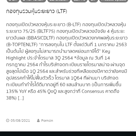
กองทุนรวมหุ้นระยะยาว (LTF)
กองทุนเปิดบัวหลวงหุ้นระยะยาว (B-LTF) กองทุนเปิดบัวหลวงหุ้น
ระยะยาว 75/25 (BLTF75) กองทุนเปิดบัวหลวงปัจจัย 4 หุ้นระยะ
ยาวปันผล (BBASICDLTF) กองทุนเปิดบัวหลวงทศพลหุ้นระยะยาว
(B-TOPTENLTF) “การลงทุนใน LTF ตั้งแต่วันที่ 1 มกราคม 2563
เป็นต้นไป ผู้ลงทุนไม่สามารถนำมาลดหย่อนภาษีได้” Key
Highlight ประจำไตรมาส 3Q 2564 *ข้อมูล ณ วันที่ 14
กรกฎาคม 2564 กำไรบริษัทจดทะเบียนรายไตรมาสน่าจะผ่านจุด
สูงสุดไปเมื่อ 1Q 2564 และสำหรับช่วงที่เหลือของปีคาดว่ายังคงมี
อุปสรรคทำให้ไม่ฟื้นตัวเร็ว ไตรมาส 1Q64 ที่ผ่านมา บริษัทจด
ทะเบียนทำกำไรได้ดีมากอยู่ที่ 60 แสนล้านบาท (เป็นการเพิ่มขึ้น
135% YoY หรือ 45% QoQ และสูงกว่าที่ Consensus คาดถึง
38%) […]
05/08/2021
Pornsin