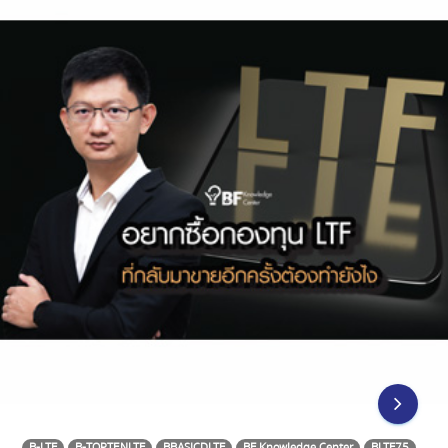
B-LTF
B-TOPTENLTF
BBASICDLTF
BF Knowledge Center
BLTF75