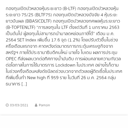
กองทุนเปิดบัวหลวงหุ้นระยะยาว (B-LTF) กองทุนเปิดบัวหลวงหุ้น
ระยะยาว 75/25 (BLTF75) กองทุนเปิดบัวหลวงปัจจัย 4 หุ้นระยะ
ยาวปันผล (BBASICDLTF) กองทุนเปิดบัวหลวงทศพลหุ้นระยะยาว
(B-TOPTENLTF) “การลงทุนใน LTF ตั้งแต่วันที่ 1 มกราคม 2563
เป็นต้นไป ผู้ลงทุนไม่สามารถนำมาลดหย่อนภาษีได้” เดือน ม.ค.
2564 SET Index เพิ่มขึ้น 17.6 จุด (1.2%) โดยปรับตัวขึ้นในช่วง
ครึ่งเดือนแรกจาก คาดหวังต่อมาตรการกระตุ้นเศรษฐกิจจาก
สหรัฐฯ ภายใต้ประธานาธิบดีคนใหม่ นายโจ ไบเดน ผลการประชุม
OPEC ที่ส่งผลบวกต่อทิศทางน้ำมันดิบ การผ่อนคลายความกังวล
ต่อโอกาสในการใช้มาตรการ Lockdown ในประเทศ อย่างไรก็ตาม
ในช่วงครึ่งเดือนหลังดัชนีลดช่วงบวกจากตัวเลขผู้ติดเชื้อในประเทศ
ที่เพิ่มขึ้นทำ New high ที่ 959 ราย ในวันที่ 26 ม.ค. 2564 กลุ่ม
ธนาคาร […]
03/03/2021
Pornsin