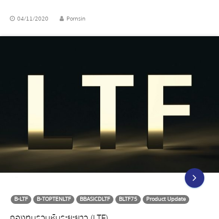
04/11/2020
Pornsin
B-LTF
B-TOPTENLTF
BBASICDLTF
BLTF75
Product Update
กองทุนรวมหุ้นระยะยาว (LTF)