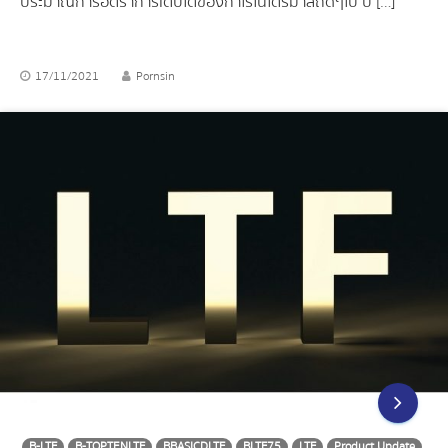
ประมาณการอัตราการเติบโตของกำไรในไตรมาสถัดๆไป ปี […]
17/11/2021
Pornsin
B-LTF
B-TOPTENLTF
BBASICDLTF
BLTF75
LTF
Product Update