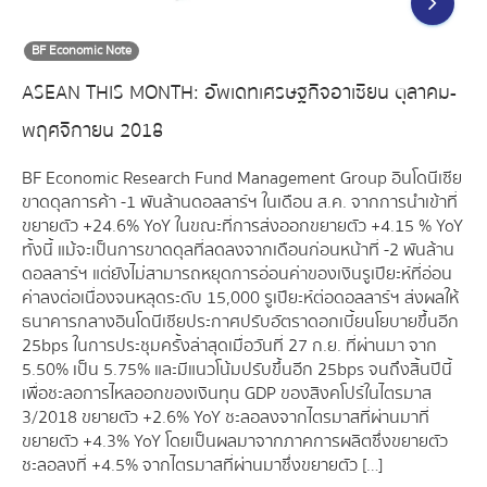
BF Economic Note
ASEAN THIS MONTH: อัพเดทเศรษฐกิจอาเซียน ตุลาคม-
พฤศจิกายน 2018
BF Economic Research Fund Management Group อินโดนีเซีย
ขาดดุลการค้า -1 พันล้านดอลลาร์ฯ ในเดือน ส.ค. จากการนำเข้าที่
ขยายตัว +24.6% YoY ในขณะที่การส่งออกขยายตัว +4.15 % YoY
ทั้งนี้ แม้จะเป็นการขาดดุลที่ลดลงจากเดือนก่อนหน้าที่ -2 พันล้าน
ดอลลาร์ฯ แต่ยังไม่สามารถหยุดการอ่อนค่าของเงินรูเปียะห์ที่อ่อน
ค่าลงต่อเนื่องจนหลุดระดับ 15,000 รูเปียะห์ต่อดอลลาร์ฯ ส่งผลให้
ธนาคารกลางอินโดนีเซียประกาศปรับอัตราดอกเบี้ยนโยบายขึ้นอีก
25bps ในการประชุมครั้งล่าสุดเมื่อวันที่ 27 ก.ย. ที่ผ่านมา จาก
5.50% เป็น 5.75% และมีแนวโน้มปรับขึ้นอีก 25bps จนถึงสิ้นปีนี้
เพื่อชะลอการไหลออกของเงินทุน GDP ของสิงคโปร์ในไตรมาส
3/2018 ขยายตัว +2.6% YoY ชะลอลงจากไตรมาสที่ผ่านมาที่
ขยายตัว +4.3% YoY โดยเป็นผลมาจากภาคการผลิตซึ่งขยายตัว
ชะลอลงที่ +4.5% จากไตรมาสที่ผ่านมาซึ่งขยายตัว […]