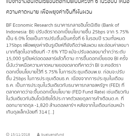
แบงก์ชาติอินโดนีเซียขึ้นดอกเบี้ยเป็นครั้งที่ 6 ในรอบปี เหนือ
ความคาดหมาย เพื่อพยุงค่าเงินที่ผันผวน
BF Economic Research ธนาคารกลางอินโดนีเซีย (Bank of
Indonesia: BI) ปรับอัตราดอกเบี้ยนโยบายขึ้น 25bps จาก 5.75%
เป็น 6.0% โดยเป็นการปรับขึ้นเป็นครั้งที่ 6 ในรอบปี รวมทั้งหมด
175bps เพื่อพยุงค่าเงินรูเปียห์ที่ยังถือว่าผันผวน และอ่อนค่าลงมา
มากที่สุดในอาเซียนที่ -7.6% YTD แม้จะปรับลดลงมาต่ำกว่าระดับ
15,000 รูเปียห์ต่อดอลลาร์แล้วก็ตาม การขึ้นดอกเบี้ยของ BI ครั้ง
นี้นับว่าเหนือความคาดหมายของตลาดที่คาดว่า BI จะคงอัตรา
ดอกเบี้ยนโยบายไว้ที่ 5.75% ในการประชุมเดือนพ.ย. ก่อนจะปรับ
ขึ้น 25bps ในการประชุมเดือนธ.ค. เนื่องจากการประชุมในเดือน
ธ.ค. เป็นการประชุมในวันเดียวกับธนาคารกลางสหรัฐฯ (FED) ที่
ตลาดคาดว่าจะขึ้นดอกเบี้ยนโยบาย (FED Fund Rate) เช่นเดียวกัน
ในวันเดียวกันอินโดนีเซียได้ประกาศตัวเลขดุลการค้าเดือนต.ค. ที่
ออกมาขาดดุล -1,820 ล้านดอลลาร์ฯ หลังจากในเดือนก่อนหน้า
เกินดุลเล็กน้อยที่ 314 […]
15/11/2018
bualuangfund