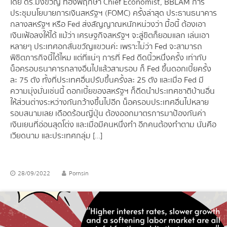
โดย ดร.มิ่งขวัญ ทองพฤกษา Chief Economist, BBLAM การ
ประชุมนโยบายการเงินสหรัฐฯ (FOMC) ครั้งล่าสุด ประธานธนาคาร
กลางสหรัฐฯ หรือ Fed ส่งสัญญาณหนักหน่วงว่า มื้อนี้ ต้องเอา
เงินเฟ้อลงให้ได้ แม้ว่า เศรษฐกิจสหรัฐฯ จะสู่ขิตก็ยอมแลก เล่นเอา
หลายๆ ประเทศอกสั่นขวัญแขวนค่ะ เพราะไม่ว่า Fed จะสามารถ
พิชิตภารกิจนี้ได้ไหม แต่ที่แน่ๆ การที่ Fed ดีดนิ้วหนึ่งครั้ง เท่ากับ
น็อครอบธนาคารกลางอื่นไปแล้วสามรอบ ก็ Fed ขึ้นดอกเบี้ยครั้ง
ละ 75 ตัง ทั้งที่ประเทศอื่นปรับขึ้นครั้งละ 25 ตัง และเมื่อ Fed มี
ความมุ่งมั่นเช่นนี้ ดอกเบี้ยของสหรัฐฯ ก็ดีดนำประเทศชาติบ้านอื่น
ให้ส่วนต่างระหว่างกันกว้างขึ้นไปอีก น็อครอบประเทศอื่นไปหลาย
รอบสนามเลย เดือดร้อนญี่ปุ่น ต้องออกมาตรการมาป้องกันค่า
เงินเยนที่อ่อนสุดโต่ง และเมื่อมีคนหนึ่งทำ อีกคนต้องทำตาม นั่นคือ
เวียดนาม และประเทศกลุ่ม […]
28/09/2022
Pornsin