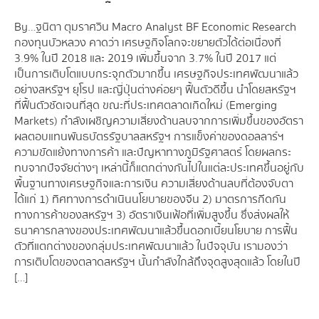
By…ฐนิตา ตุมราศวิน Macro Analyst BF Economic Research
กองทุนบัวหลวง คาดว่า เศรษฐกิจโลกจะขยายตัวได้ต่อเนื่องที่
3.9% ในปี 2018 และ 2019 เพิ่มขึ้นจาก 3.7% ในปี 2017 แต่
เป็นการเติบโตแบบกระจุกตัวมากขึ้น เศรษฐกิจประเทศพัฒนาแล้ว
อย่างสหรัฐฯ ยุโรป และญี่ปุ่นต่างค่อยๆ ฟื้นตัวดีขึ้น นำโดยสหรัฐฯ
ที่ฟื้นตัวชัดเจนที่สุด ขณะที่ประเทศตลาดเกิดใหม่ (Emerging
Markets) กำลังเผชิญความเสี่ยงด้านลบจากการเพิ่มขึ้นของอัตรา
ผลตอบแทนพันธบัตรรัฐบาลสหรัฐฯ การแข็งค่าของดอลลาร์ฯ
ความขัดแย้งทางการค้า และปัญหาทางภูมิรัฐศาสตร์ โดยผลกระ
ทบจากปัจจัยต่างๆ เหล่านี้ก็แตกต่างกันไปในแต่ละประเทศขึ้นอยู่กับ
พื้นฐานทางเศรษฐกิจและการเงิน ความเสี่ยงด้านลบที่ต้องจับตา
ได้แก่ 1) ทิศทางการดำเนินนโยบายของจีน 2) มาตรการกีดกัน
ทางการค้าของสหรัฐฯ 3) อัตราเงินเฟ้อที่เพิ่มสูงขึ้น ซึ่งส่งผลให้
ธนาคารกลางของประเทศพัฒนาแล้วขึ้นดอกเบี้ยนโยบาย การฟื้น
ตัวที่แตกต่างของกลุ่มประเทศพัฒนาแล้ว ในปัจจุบัน เรามองว่า
การเติบโตของตลาดสหรัฐฯ นั้นกำลังใกล้ถึงจุดสูงสุดแล้ว โดยในปี
[…]