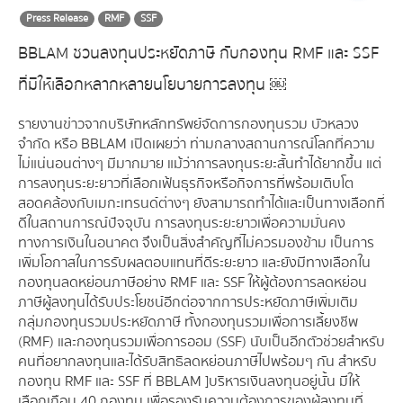
Press Release
RMF
SSF
BBLAM ชวนลงทุนประหยัดภาษี กับกองทุน RMF และ SSF
ที่มีให้เลือกหลากหลายนโยบายการลงทุน ￼
รายงานข่าวจากบริษัทหลักทรัพย์จัดการกองทุนรวม บัวหลวง
จำกัด หรือ BBLAM เปิดเผยว่า ท่ามกลางสถานการณ์โลกที่ความ
ไม่แน่นอนต่างๆ มีมากมาย แม้ว่าการลงทุนระยะสั้นทำได้ยากขึ้น แต่
การลงทุนระยะยาวที่เลือกเฟ้นธุรกิจหรือกิจการที่พร้อมเติบโต
สอดคล้องกับเมกะเทรนด์ต่างๆ ยังสามารถทำได้และเป็นทางเลือกที่
ดีในสถานการณ์ปัจจุบัน การลงทุนระยะยาวเพื่อความมั่นคง
ทางการเงินในอนาคต จึงเป็นสิ่งสำคัญที่ไม่ควรมองข้าม เป็นการ
เพิ่มโอกาสในการรับผลตอบแทนที่ดีระยะยาว และยังมีทางเลือกใน
กองทุนลดหย่อนภาษีอย่าง RMF และ SSF ให้ผู้ต้องการลดหย่อน
ภาษีผู้ลงทุนได้รับประโยชน์อีกต่อจากการประหยัดภาษีเพิ่มเติม
กลุ่มกองทุนรวมประหยัดภาษี ทั้งกองทุนรวมเพื่อการเลี้ยงชีพ
(RMF) และกองทุนรวมเพื่อการออม (SSF) นับเป็นอีกตัวช่วยสำหรับ
คนที่อยากลงทุนและได้รับสิทธิลดหย่อนภาษีไปพร้อมๆ กัน สำหรับ
กองทุน RMF และ SSF ที่ BBLAM ]บริหารเงินลงทุนอยู่นั้น มีให้
เลือกเกือบ 40 กองทุน เพื่อรองรับความต้องการของผู้ลงทุนที่