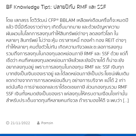
BF Knowledge Tips: ปลายปีกับ RMF และ SSF
โดย เสกสรร โตวิวัฒน์ CFP® BBLAM เหลือแค่เดือนครึ่งก็จะหมดปี
แล้ว ปีนี้มีเรื่องราวต่างๆ เกิดขึ้นมากมาย และด้วยปัญหาความ
ผันผวนในโลกการลงทุนทำให้สินทรัพย์ต่างๆ ลดลงทั่วโลก ใน
หลายๆ สินทรัพย์ ไม่ว่าจะหุ้น ตราสารหนี้ ทองคำ กอง REIT ต่างๆ
ทำให้หลายๆ คนตั้งตัวไม่ทัน เกิดความกังวลและชะลอการลงทุน
รวมถึงการลงทุนในกองทุนลดหย่อนภาษี RMF และ SSF ด้วย แต่ก็
เชื่อว่า คนที่เคยลงทุนลดหย่อนภาษีแล้วและยังมีรายได้ ก็น่าจะยัง
อยากลงทุนอยู่ เพราะการลงทุนในกองทุน RMF และ SSF เงินทุก
บาทยังเป็นเงินของเราอยู่ และได้ลดหย่อนภาษีเป็นประโยชน์เพิ่มเติม
แตกต่างจากการการลดหย่อนอื่นๆ อย่างการบริจาค แม้ได้ 2 เท่า
แต่นั่นคือ การจ่ายออกและเราได้ชดเชยภาษี ส่วนกองทุนรวม RMF
SSF เงินทั้งหมดยังเป็นของเรา แค่ลงทุนให้ครบตามเงื่อนไขเท่านั้น
สำหรับประเด็นขาดทุนที่หลายคนกังวล ถ้าเรามองให้ดี จะพบว่า […]
21/11/2022
Pornsin