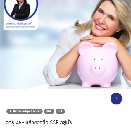
BF Knowledge Center
RMF
SSF
อายุ 45+ แล้วควรซื้อ SSF อยู่มั้ย