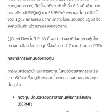
ของมูลค่าตลาด) มีกำไรสุทธิรวมกันทั้งสิ้น 6.3 หมื่นล้านบาท
ลดลงถึง 46.5%QoQ และ 58.9%YoY เพราะฉะนั้นการที่กำไร
งวด 1Q63 ลดลงแรง บวกกับความไม่แน่นอนของ 2Q63 จึง
ยังคงเป็นอีกหนึ่งความเสี่ยงของตลาด
(-)
Fund Flow ในปี 2563 นี้ พบว่า ต่างชาติยังคงขายหุ้นไทย
อย่างต่อเนื่อง โดยขายสุทธิไปแล้วกว่า 1.7 แสนล้านบาท (YTD)
กลยุทธ์การลงทุนของกองทุน
การเพิ่มหรือลดน้ำหนักการลงทุนในหมวดอุตสาหกรรมหรือ
รายบริษัท จะขึ้นอยู่กับกรอบนโยบายการลงทุนของกองทุน
นั้นๆ ด้วย
กองทุนเปิดบัวหลวงตราสารทุนเพื่อการเลี้ยงชีพ
(BERMF)