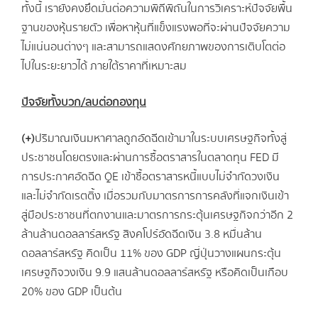
ทั้งนี้ เรายังคงยึดมั่นต่อความพิถีพิถันในการวิเคราะห์ปัจจัยพื้น
ฐานของหุ้นรายตัว เพื่อหาหุ้นที่แข็งแรงพอที่จะผ่านปัจจัยความ
ไม่แน่นอนต่างๆ และสามารถแสดงศักยภาพของการเติบโตต่อ
ไปในระยะยาวได้ ภายใต้ราคาที่เหมาะสม
ปัจจัยทั้งบวก/ลบต่อกองทุน
(+)
ปริมาณเงินมหาศาลถูกอัดฉีดเข้ามาในระบบเศรษฐกิจทั้งสู่
ประชาชนโดยตรงและผ่านการซื้อตราสารในตลาดทุน FED มี
การประกาศอัดฉีด QE เข้าซื้อตราสารหนี้แบบไม่จำกัดวงเงิน
และไม่จำกัดเรตติ้ง เมื่อรวมกับมาตรการการคลังที่แจกเงินเข้า
สู่มือประชาชนที่ตกงานและมาตรการกระตุ้นเศรษฐกิจกว่าอีก 2
ล้านล้านดอลลาร์สหรัฐ สิงคโปร์อัดฉีดเงิน 3.8 หมื่นล้าน
ดอลลาร์สหรัฐ คิดเป็น 11% ของ GDP ญี่ปุ่นวางแผนกระตุ้น
เศรษฐกิจวงเงิน 9.9 แสนล้านดอลลาร์สหรัฐ หรือคิดเป็นเกือบ
20% ของ GDP เป็นต้น