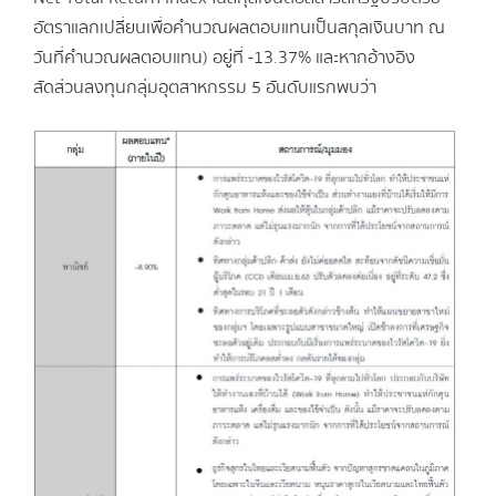
อัตราแลกเปลี่ยนเพื่อคำนวณผลตอบแทนเป็นสกุลเงินบาท ณ
วันที่คำนวณผลตอบแทน) อยู่ที่ -13.37% และหากอ้างอิง
สัดส่วนลงทุนกลุ่มอุตสาหกรรม 5 อันดับแรกพบว่า