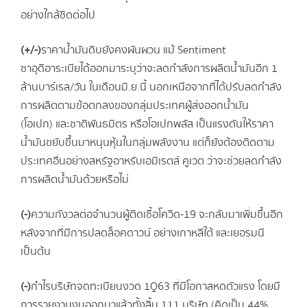
อย่างใกล้ชิดต่อไป
(+/-)
ราคาน้ำมันดิบยังคงผันผวน แม้ Sentiment
ซาอุดีอาระเบียได้ออกมาระบุว่าจะลดกำลังการผลิตน้ำมันอีก 1
ล้านบาร์เรล/วัน ในเดือนมิ.ย.นี้ นอกเหนือจากที่ได้ปรับลดกำลัง
การผลิตตามข้อตกลงของกลุ่มประเทศผู้ส่งออกน้ำมัน
(โอเปก) และชาติพันธมิตร หรือโอเปกพลัส เป็นแรงดันให้ราคา
น้ำมันขยับขึ้นมาหนุนหุ้นในกลุ่มพลังงาน แต่ก็ยังต้องติดตาม
ประเทศอื่นอย่างสหรัฐอาหรับเอมิเรตส์ คูเวต ว่าจะช่วยลดกำลัง
การผลิตน้ำมันด้วยหรือไม่
(-)
ความกังวลต่อจำนวนผู้ติดเชื้อโควิด-19 จะกลับมาเพิ่มขึ้นอีก
หลังจากที่มีการปลดล็อคดาวน์ อย่างเกาหลีใต้ และเยอรมนี
เป็นต้น
(-)
กำไรบริษัทจดทะเบียนงวด 1Q63 ที่มีโอกาสหดตัวแรง โดยมี
การรายงานงบออกมาแล้วทั้งสิ้น 111 บริษัท (คิดเป็น 44%