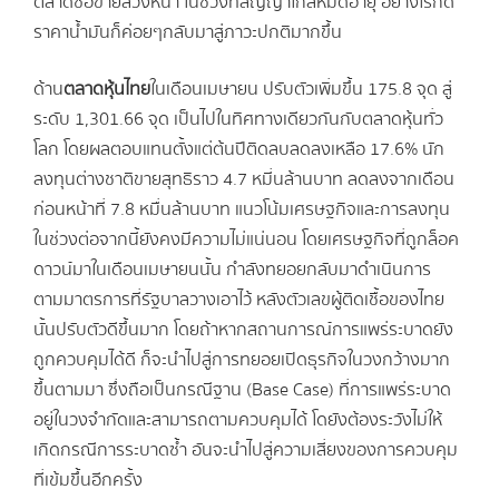
ตลาดซื้อขายล่วงหน้า ในช่วงที่สัญญาใกล้หมดอายุ อย่างไรก็ดี
ราคาน้ำมันก็ค่อยๆกลับมาสู่ภาวะปกติมากขึ้น
ด้าน
ตลาดหุ้นไทย
ในเดือนเมษายน ปรับตัวเพิ่มขึ้น 175.8 จุด สู่
ระดับ 1,301.66 จุด เป็นไปในทิศทางเดียวกันกับตลาดหุ้นทั่ว
โลก โดยผลตอบแทนตั้งแต่ต้นปีติดลบลดลงเหลือ 17.6% นัก
ลงทุนต่างชาติขายสุทธิราว 4.7 หมี่นล้านบาท ลดลงจากเดือน
ก่อนหน้าที่ 7.8 หมื่นล้านบาท แนวโน้มเศรษฐกิจและการลงทุน
ในช่วงต่อจากนี้ยังคงมีความไม่แน่นอน โดยเศรษฐกิจที่ถูกล็อค
ดาวน์มาในเดือนเมษายนนั้น กำลังทยอยกลับมาดำเนินการ
ตามมาตรการที่รัฐบาลวางเอาไว้ หลังตัวเลขผู้ติดเชื้อของไทย
นั้นปรับตัวดีขึ้นมาก โดยถ้าหากสถานการณ์การแพร่ระบาดยัง
ถูกควบคุมได้ดี ก็จะนำไปสู่การทยอยเปิดธุรกิจในวงกว้างมาก
ขึ้นตามมา ซึ่งถือเป็นกรณีฐาน (Base Case) ที่การแพร่ระบาด
อยู่ในวงจำกัดและสามารถตามควบคุมได้ โดยังต้องระวังไม่ให้
เกิดกรณีการระบาดซ้ำ อันจะนำไปสู่ความเสี่ยงของการควบคุม
ที่เข้มขึ้นอีกครั้ง