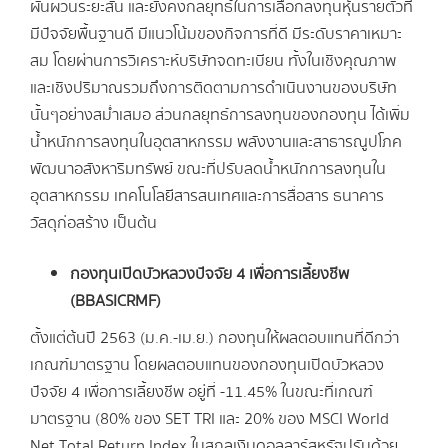
ผันผวนระยะสั้น และยังคงกลยุทธ์ในการเลือกลงทุนหุ้นรายตัวที่
มีปัจจัยพื้นฐานดี มีแนวโน้มของกิจการที่ดี มีระดับราคาเหมาะ
สม โดยผ่านการวิเคราะห์บริษัทจดทะเบียน ทั้งในเชิงคุณภาพ
และเชิงปริมาณรวมถึงการติดตามการดำเนินงานของบริษัท
นั้นๆอย่างสม่ำเสมอ ส่วนกลยุทธ์การลงทุนของกองทุน ได้เพิ่ม
น้ำหนักการลงทุนในอุตสาหกรรม พลังงานและสาธารณูปโภค
พัฒนาอสังหาริมทรัพย์ ขณะที่ปรับลดน้ำหนักการลงทุนใน
อุตสาหกรรม เทคโนโลยีสารสนเทศและการสื่อสาร ธนาคาร
วัสดุก่อสร้าง เป็นต้น
กองทุนเปิดบัวหลวงปัจจัย 4 เพื่อการเลี้ยงชีพ
(BBASICRMF)
ตั้งแต่ต้นปี 2563 (ม.ค.-เม.ย.) กองทุนให้ผลตอบแทนที่ดีกว่า
เกณฑ์มาตรฐาน โดยผลตอบแทนของกองทุนเปิดบัวหลวง
ปัจจัย 4 เพื่อการเลี้ยงชีพ อยู่ที่ -11.45% ในขณะที่เกณฑ์
มาตรฐาน (80% ของ SET TRI และ 20% ของ MSCI World
Net Total Return Index ในสกุลเงินดอลลาร์สหรัฐปรับด้วย