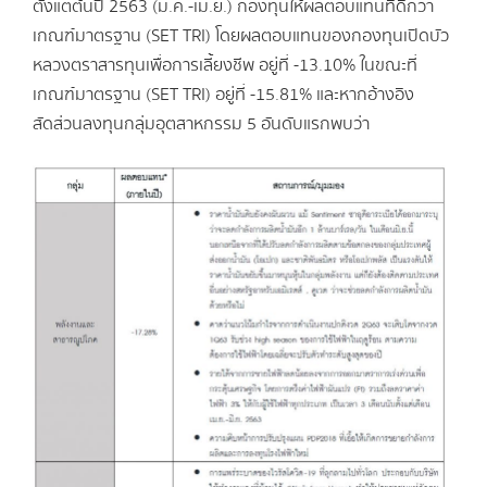
ตั้งแต่ต้นปี 2563 (ม.ค.-เม.ย.) กองทุนให้ผลตอบแทนที่ดีกว่า
เกณฑ์มาตรฐาน (SET TRI) โดยผลตอบแทนของกองทุนเปิดบัว
หลวงตราสารทุนเพื่อการเลี้ยงชีพ อยู่ที่ -13.10% ในขณะที่
เกณฑ์มาตรฐาน (SET TRI) อยู่ที่ -15.81% และหากอ้างอิง
สัดส่วนลงทุนกลุ่มอุตสาหกรรม 5 อันดับแรกพบว่า