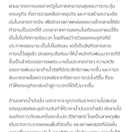
ผ่านมาตรการของภาครัฐในภาคสาธารณสุขและการกระตุ้น
เศรษฐกิจ ทั้งการช่วยเหลือภาคธุรกิจ และการสร้างความเชื่อ
มั่นในตลาดการเงิน เพื่อรักษาสภาพคล่องและกลไกตลาดให้ยัง
ทำงานเป็นปกติได้ บรรยากาศการลงทุนในเดือนเมษายนนี้จึง
เป็นไปในทิศทางเชิงบวก โดยถึงแม้ว่าตัวเลขเศรษฐกิจที่มี
ประกาศออกมาจะเป็นไปในเชิงลบ แต่ก็เป็นสิ่งที่ตลาดคาด
การณ์ไว้อยู่แล้ว นักลงทุนจึงหันมาให้น้ำหนักกับพัฒนาการที่ดี
ขึ้นเป็นลำดับของการแพร่ระบาดในประเทศต่างๆ ความหวัง
ของการพัฒนายาต้านไวรัสที่มีประสิทธิภาพมากขึ้น และการก
ลับมาคลายล็อคดาวน์หลังจากที่สถานการณ์นั้นดีขึ้น ซึ่งจะ
ทำให้เศรษฐกิจกลับเข้าสู่ภาวะปกติได้เร็วมากขึ้น
ด้านตลาดน้ำมันนั้น นอกจากจะถูกกดดันจากความไม่สมดุล
ของอุปสงค์และอุปทานอันทำให้ราคาน้ำมันตกต่ำแล้ว ยังลามไป
จนเกิดภาวะติดลบครั้งแรกในประวัติศาสตร์ โดยเป็นสาเหตุเพิ่ม
เติมจากภาวะขาดแคลนพื้นที่จัดเก็บ และสภาพคล่องที่น้อยใน