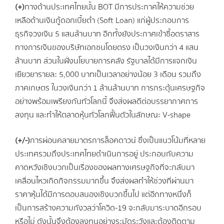
(+)
ทางด้านประเทศไทยนั้น BOT มีการประกาศให้ความช่วย
เหลือด้านเงินกู้ดอกเบี้ยต่ำ (Soft Loan) แก่ผู้ประกอบการ
ธุรกิจวงเงิน 5 แสนล้านบาท อีกทั้งยังประกาศเข้าซื้อตราสาร
ทางการเงินของบริษัทเอกชนโดยตรง เป็นวงเงินกว่า 4 แสน
ล้านบาท ส่วนในฝั่งนโยบายการคลัง รัฐบาลได้มีการแจกเงิน
เยียวยารายละ 5,000 บาทเป็นเวลาอย่างน้อย 3 เดือน รวมถึง
ภาคเกษตร ในวงเงินกว่า 1 ล้านล้านบาท การกระตุ้นเศรษฐกิจ
อย่างพร้อมเพรียงกันทั่วโลกนี้ จึงส่งผลดีต่อบรรยากาศการ
ลงทุน และทำให้ตลาดหุ้นทั่วโลกฟื้นตัวในลักษณะ V-shape
(+/-)
การผ่อนคลายมาตรการล็อคดาวน์ ซึ่งเป็นแนวโน้มที่หลาย
ประเทศรวมถึงประเทศไทยดำเนินการอยู่ ประกอบกับความ
คาดหวังเชิงบวกเป็นเรื่องของผลทางเศรษฐกิจที่จะกลับมา
เคลื่อนไหวเกิดกิจกรรมมากขึ้น จึงส่งผลทำให้ช่วงที่ผ่านมา
ราคาหุ้นได้มีการตอบสนองเชิงบวกขึ้นไป แต่อีกทางหนึ่งก็
เป็นการสร้างความกังวลว่าโควิด-19 จะกลับมาระบาดอีกรอบ
หรือไม่ ดังนั้นจึงต้องลงทุนอย่างระมัดระวังและต้องติดตาม