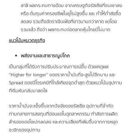
สาลี ผลกระทบทางอ้อม จากเศรษฐกิจรัสเซียที่ซบเซาลง
หรือ ต้นทุนค่าครองชีพในยุโรปสูงขึ้น และ ทำให้กำลังซื้อ
ลดลง รวมถึงอัตราเงินเฟ้อที่ยาวนานกว่าคาด แต่โดย
รวมแล้ว ถือว่า ผลกระทบต่อตลาดหุ้นไทยมีไม่มาก
แนวโน้มหมวดธุรกิจ
พลังงานและสาธารณูปโภค
เป็นกลุ่มที่ได้รับการปรับประมาณการณ์ขึ้น ด้วยเหตุผล
“Higher for longer” ของราคาน้ำมันที่จะสูงไปอีกนาน และ
Spread ของปิโตรเคมีที่ใกล้เคียงจุดต่ำสุด ด้วยแนวโน้มอุปทาน
ที่เริ่มหันกลับมาสดใส
ราคาน้ำมันจะแข็งขึ้นจากปัจจัยของรัสเซีย อุปทานที่จำกัด
ท่ามกลางการลงทุนที่อ่อนแอในอุตสาหกรรม กำลังการผลิต
สำรองของโอเปกลดลง และความเสี่ยงที่เพิ่มขึ้นจากการหยุด
ชะงักของอุปทาน