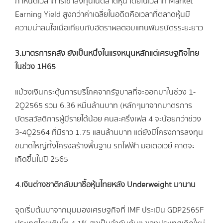
กำหนดเวลาการเข้าลงทุนในตลาดหุ้น โดยในเวลาที่ Market
Earning Yield สูงกว่าค่าเฉลี่ยในอดีตคือเวลาที่ตลาดหุ้นมี
ความน่าสนใจเมื่อเทียบกับอัตราผลตอบแทนพันธบัตรระยะยาว
3.มาตรการคลัง ยังเป็นหนึ่งในแรงหนุนหลักแต่เศรษฐกิจไทย
ในช่วง
1H65
แม้วงเงินกระตุ้นการบริโภคจากรัฐบาลที่จะออกมาในช่วง 1-
2Q2565 รวม 6.36 หมื่นล้านบาท (หลักๆมาจากมาตรการ
บัตรสวัสดิการผู้มีรายได้น้อย คนละครึ่งเฟส 4 จะน้อยกว่าช่วง
3-4Q2564 ที่มีราว 1.75 แสนล้านบาท แต่ยังมีโครงการลงทุน
ขนาดใหญ่ทั้งโครงสร้างพื้นฐาน รถไฟฟ้า มอเตอเวย์ คาดจะ
เกิดขึ้นในปี 2565
4.เงินต่างชาติกลับมาซื้อหุ้นไทยหลัง
Underweight มานาน
จุดเริ่มต้นมาจากมุมมองเศรษฐกิจที่ IMF ประเมิน GDP2565F