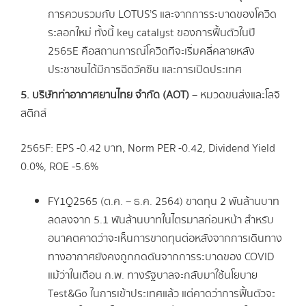
การควบรวมกับ LOTUS’S และจากการระบาดของโควิด
ระลอกใหม่ ทั้งนี้ key catalyst ของการฟื้นตัวในปี
2565E คือสถานการณ์โควิดทีจะเริ่มคลี่คลายหลัง
ประชาชนได้มีการฉีดวัคซีน และการเปิดประเทศ
5
.
บริษัท
ท่าอากาศยานไทย จำกัด (
AOT)
– หมวดขนส่งและโลจิ
สติกส์
2565F: EPS -0.42 บาท, Norm PER -0.42, Dividend Yield
0.0%, ROE -5.6%
FY1Q2565 (ต.ค. – ธ.ค. 2564) ขาดทุน 2 พันล้านบาท
ลดลงจาก 5.1 พันล้านบาทในไตรมาสก่อนหน้า สำหรับ
อนาคตคาดว่าจะเห็นการขาดทุนต่อหลังจากการเดินทาง
ทางอากาศยังคงถูกกดดันจากการระบาดของ COVID
แม้ว่าในเดือน ก.พ. ทางรัฐบาลจะกลับมาใช้นโยบาย
Test&Go ในการเข้าประเทศแล้ว แต่คาดว่าการฟื้นตัวจะ