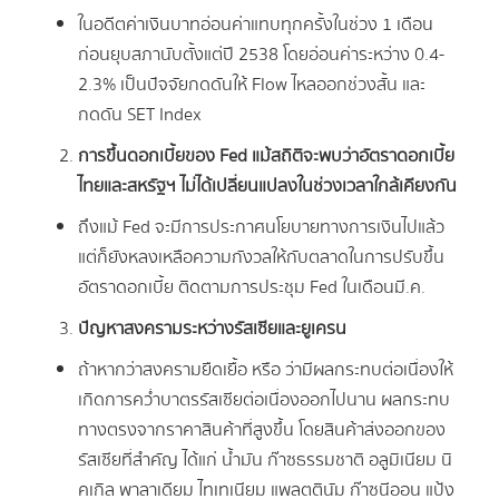
ในอดีตค่าเงินบาทอ่อนค่าแทบทุกครั้งในช่วง 1 เดือน
ก่อนยุบสภานับตั้งแต่ปี 2538 โดยอ่อนค่าระหว่าง 0.4-
2.3% เป็นปัจจัยกดดันให้ Flow ไหลออกช่วงสั้น และ
กดดัน SET Index
การขึ้นดอกเบี้ยของ
Fed แม้สถิติจะพบว่าอัตราดอกเบี้ย
ไทยและสหรัฐฯ ไม่ได้เปลี่ยนแปลงในช่วงเวลาใกล้เคียงกัน
ถึงแม้ Fed จะมีการประกาศนโยบายทางการเงินไปแล้ว
แต่ก็ยังหลงเหลือความกังวลให้กับตลาดในการปรับขึ้น
อัตราดอกเบี้ย ติดตามการประชุม Fed ในเดือนมี.ค.
ปัญหาสงครามระหว่างรัสเซียและยูเครน
ถ้าหากว่าสงครามยืดเยื้อ หรือ ว่ามีผลกระทบต่อเนื่องให้
เกิดการคว่ำบาตรรัสเซียต่อเนื่องออกไปนาน ผลกระทบ
ทางตรงจากราคาสินค้าที่สูงขึ้น โดยสินค้าส่งออกของ
รัสเซียที่สำคัญ ได้แก่ น้ำมัน ก๊าซธรรมชาติ อลูมิเนียม นิ
คเกิล พาลาเดียม ไทเทเนียม แพลตตินัม ก๊าซนีออน แป้ง