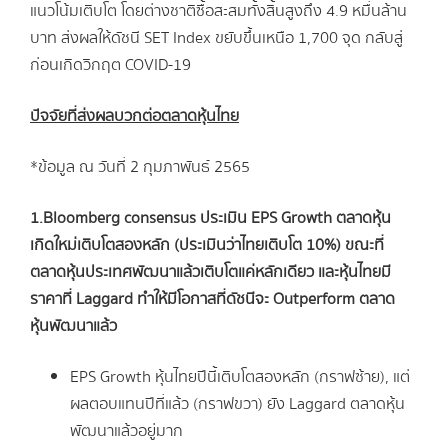
แนวโน้มเติบโต โดยต่างชาติซื้อสะสมทั้งสิ้นสูงถึง 4.9 หมื่นล้าน
บาท ส่งผลให้ดัชนี SET Index ขยับขึ้นเหนือ 1,700 จุด กลับสู่
ก่อนเกิดวิกฤต COVID-19
ปัจจัยที่ส่งผลบวกต่อตลาดหุ้นไทย
*ข้อมูล ณ วันที่ 2 กุมภาพันธ์ 2565
1.Bloomberg consensus ประเมิน EPS Growth ตลาดหุ้น
เกิดใหม่เติบโตสองหลัก (ประเมินว่าไทยเติบโต 10%) ขณะที่
ตลาดหุ้นประเทศพัฒนาแล้วเติบโตแค่หลักเดียว และหุ้นไทยมี
ราคาที่ Laggard ทำให้มีโอกาสที่ดัชนีจะ Outperform ตลาด
หุ้นพัฒนาแล้ว
EPS Growth หุ้นไทยปีนี้เติบโตสองหลัก (กราฟซ้าย), แต่
ผลตอบแทนปีที่แล้ว (กราฟขวา) ยัง Laggard ตลาดหุ้น
พัฒนาแล้วอยู่มาก