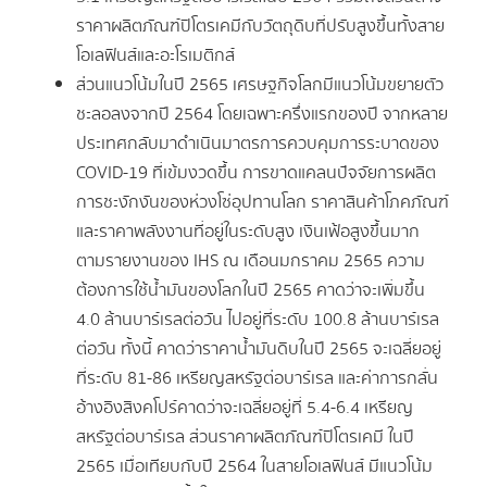
ราคาผลิตภัณฑ์ปิโตรเคมีกับวัตถุดิบที่ปรับสูงขึ้นทั้งสาย
โอเลฟินส์และอะโรเมติกส์
ส่วนแนวโน้มในปี 2565 เศรษฐกิจโลกมีแนวโน้มขยายตัว
ชะลอลงจากปี 2564 โดยเฉพาะครึ่งแรกของปี จากหลาย
ประเทศกลับมาดําเนินมาตรการควบคุมการระบาดของ
COVID-19 ที่เข้มงวดขึ้น การขาดแคลนปัจจัยการผลิต
การชะงักงันของห่วงโซ่อุปทานโลก ราคาสินค้าโภคภัณฑ์
และราคาพลังงานที่อยู่ในระดับสูง เงินเฟ้อสูงขึ้นมาก
ตามรายงานของ IHS ณ เดือนมกราคม 2565 ความ
ต้องการใช้น้ํามันของโลกในปี 2565 คาดว่าจะเพิ่มขึ้น
4.0 ล้านบาร์เรลต่อวัน ไปอยู่ที่ระดับ 100.8 ล้านบาร์เรล
ต่อวัน ทั้งนี้ คาดว่าราคาน้ํามันดิบในปี 2565 จะเฉลี่ยอยู่
ที่ระดับ 81-86 เหรียญสหรัฐต่อบาร์เรล และค่าการกลั่น
อ้างอิงสิงคโปร์คาดว่าจะเฉลี่ยอยู่ที่ 5.4-6.4 เหรียญ
สหรัฐต่อบาร์เรล ส่วนราคาผลิตภัณฑ์ปิโตรเคมี ในปี
2565 เมื่อเทียบกับปี 2564 ในสายโอเลฟินส์ มีแนวโน้ม