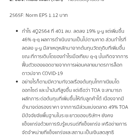
2565F: Norm EPS 1.12 บาท
กำไร 4Q2564 ที่ 401 ลบ. ลดลง 19% y-y แต่เพิ่มขึ้น
46% q-q ผลการดำเนินงานเป็นไปตามคาด ส่วนกำไรที่
ลดลง y-y มีสาเหตุหลักมาจากต้นทุนวัตถุดิบที่เพิ่มขึ้น
ขณะที่การเติบโตของกำไรเมื่อเทียบ q-q นั้นเกิดจากการ
ฟื้นตัวของยอดขายจากการผ่อนคลายมาตรการล็อก
ดาวน์จาก COVID-19
อย่างไรก็ตามมีความกังวลเรื่องต้นทุนไททาเนียมได
ออกไซด์ และน้ำมันที่สูงขึ้น แต่เชื่อว่า TOA จะสามารถ
ผลักภาระต่อต้นทุนที่เพิ่มขึ้นให้กับลูกค้าได้ เนื่องจากมี
อำนาจต่อรองราคา จากการมีส่วนแบ่งตลาด 49% TOA
มีปัจจัยจัยพื้นฐานในระยะยาวของบริษัทฯ ยังคง
แข็งแกร่งด้วยการรับรู้แบรนด์ที่แข็งแกร่ง เครือข่ายการ
จัดจำหน่ายที่แข็งแกร่งและสถานะเป็นเงินสดสุทธิ