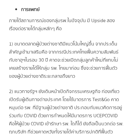
การแพทย์
ภายใต้สถานการณ์ของกลุ่มรพ.ในปัจจุบัน มี Upside สอง
เรื่องต่อรายได้กลุ่มหลักๆ คือ
1) ขนาดตลาดผู้ป่วยต่างชาติมีแนวโน้มใหญ่ขึ้น จากประเด็น
สำคัญเข้ามาเสริมคือ จากกรณีประเทศไทยฟื้นความสัมพันธ์
กับซาอุฯในรอบ 30 ปี คาดจะช่วยเปิดกลุ่มลูกค้าใหม่ที่แทบไม่
เคยสร้างรายได้ให้กลุ่ม รพ. ไทยมาก่อน ซึ่งจะช่วยการฟื้นตัว
ของผู้ป่วยต่างชาติระยะกลางถึงยาว
2) แนวทางรัฐฯ ยังเดินหน้าเปิดกิจกรรมเศรษฐกิจ ท่องเที่ยว
เปิดรับผู้เดินทางต่างประเทศ โดยใช้มาตรการ Test&Go คาด
หนุนต่อ รพ. ที่มีฐานผู้ป่วยต่างชาติ ประกอบกับแนวคิดการอยู่
ร่วมกับ COVID ด้วยการกำหนดให้มีมาตรการ UCEPCOVID
คือให้ผู้ป่วย COVID เข้ารักษา รพ. ใดก็ได้ ยังถือเป็นบวกต่อ รพ.
ทุกบริษัท ที่ช่วยคาดหวังทั้งรายได้ค่าบริการปกติที่ฟื้นตัว