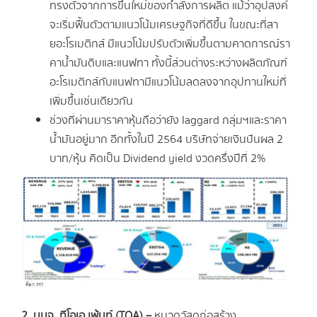
ทรงตัวจากการขึ้นใหม่ของกําลังการผลิต แม้ว่าอุปสงค์
จะเริ่มฟื้นตัวตามแนวโน้มเศรษฐกิจที่ดีขึ้น ในขณะที่สา
ยอะโรเมติกส์ มีแนวโน้มปรับตัวเพิ่มขึ้นตามคาดการณ์รา
คาน้ํามันดิบและแนฟทา ทั้งนี้ส่วนต่างระหว่างผลิตภัณฑ์
อะโรเมติกส์กับแนฟทามีแนวโน้มลดลงจากอุปทานใหม่ที่
เพิ่มขึ้นเช่นเดียวกัน
ช่วงที่ผ่านมาราคาหุ้นถือว่ายัง laggard กลุ่มฯและราคา
น้ำมันอยู่มาก อีกทั้งในปี 2564 บริษัทจ่ายเงินปันผล 2
บาท/หุ้น คิดเป็น Dividend yield งวดครึ่งปีที่ 2%
2
.
บมจ
. ทีโอเอ เพ้นท์ (TOA) –
หมวดวัสดุก่อสร้าง