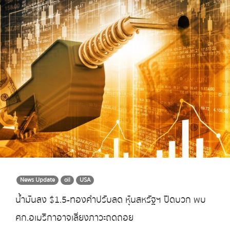
News Update
oil
USA
น้ำมันลง $1.5-ทองคำปรับลด หุ้นสหรัฐฯ ปิดบวก พบ
ศก.อเมริกาอาจเลี่ยงภาวะถดถอย