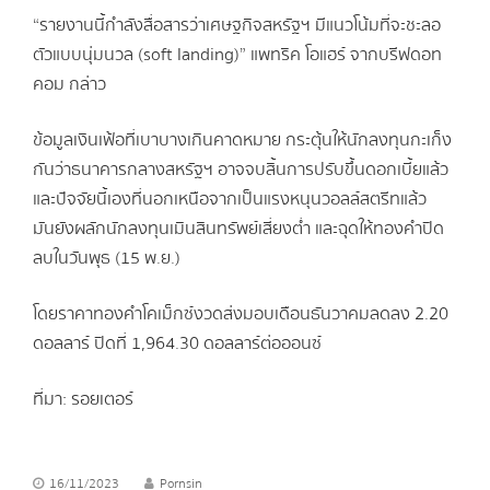
“รายงานนี้กำลังสื่อสารว่าเศษฐกิจสหรัฐฯ มีแนวโน้มที่จะชะลอ
ตัวแบบนุ่มนวล (soft landing)” แพทริค โอแฮร์ จากบรีฟดอท
คอม กล่าว
ข้อมูลเงินเฟ้อที่เบาบางเกินคาดหมาย กระตุ้นให้นักลงทุนกะเก็ง
กันว่าธนาคารกลางสหรัฐฯ อาจจบสิ้นการปรับขึ้นดอกเบี้ยแล้ว
และปัจจัยนี้เองที่นอกเหนือจากเป็นแรงหนุนวอลล์สตรีทแล้ว
มันยังผลักนักลงทุนเมินสินทรัพย์เสี่ยงต่ำ และฉุดให้ทองคำปิด
ลบในวันพุธ (15 พ.ย.)
โดยราคาทองคำโคเม็กซ์งวดส่งมอบเดือนธันวาคมลดลง 2.20
ดอลลาร์ ปิดที่ 1,964.30 ดอลลาร์ต่อออนซ์
ที่มา: รอยเตอร์
16/11/2023
Pornsin