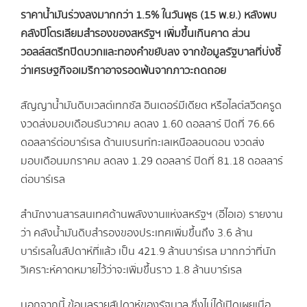
ราคาน้ำมันร่วงลงมากกว่า 1.5% ในวันพุธ (15 พ.ย.) หลังพบ
คลังปิโตรเลียมสำรองของสหรัฐฯ เพิ่มขึ้นเกินคาด ส่วน
วอลล์สตรีทปิดบวกและทองคำขยับลง จากข้อมูลรัฐบาลที่บ่งชี้
ว่าเศรษฐกิจอเมริกาอาจรอดพ้นจากภาวะถดถอย
สัญญาน้ำมันดิบเวสต์เทกซัส อินเตอร์มีเดียต หรือไลต์สวีตครูด
งวดส่งมอบเดือนธันวาคม ลดลง 1.60 ดอลลาร์ ปิดที่ 76.66
ดอลลาร์ต่อบาร์เรล ด้านเบรนท์ทะเลเหนือลอนดอน งวดส่ง
มอบเดือนมกราคม ลดลง 1.29 ดอลลาร์ ปิดที่ 81.18 ดอลลาร์
ต่อบาร์เรล
สำนักงานสารสนเทศด้านพลังงานแห่งสหรัฐฯ (อีไอเอ) รายงาน
ว่า คลังน้ำมันดิบสำรองของประเทศเพิ่มขึ้นถึง 3.6 ล้าน
บาร์เรลในสัปดาห์ที่แล้ว เป็น 421.9 ล้านบาร์เรล มากกว่าที่นัก
วิเคราะห์คาดหมายไว้ว่าจะเพิ่มขึ้นราว 1.8 ล้านบาร์เรล
นอกจากนี้ ข้อมูลรายสัปดาห์ของรัฐบาล ซึ่งไม่ได้เปิดเผยเมื่อ