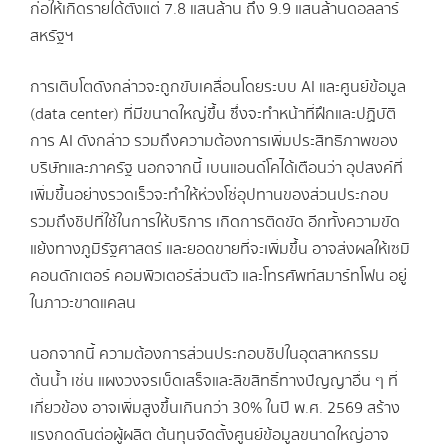
ก่อให้เกิดรายได้ตั้งแต่ 7.8 แสนล้าน ถึง 9.9 แสนล้านดอลลาร์
สหรัฐฯ
การเติบโตดังกล่าวจะถูกขับเคลื่อนโดยระบบ AI และศูนย์ข้อมูล
(data center) ที่มีขนาดใหญ่ขึ้น ซึ่งจะทำหน้าที่ฝึกและปฏิบัติ
การ AI ดังกล่าว รวมถึงความต้องการเพิ่มประสิทธิภาพของ
บริษัทและภาครัฐ นอกจากนี้ เบนแอนด์โคได้เตือนว่า อุปสงค์ที่
เพิ่มขึ้นอย่างรวดเร็วจะทำให้ห่วงโซ่อุปทานของส่วนประกอบ
รวมถึงชิปที่ใช้ในการให้บริการ เกิดการติดขัด อีกทั้งความขัด
แย้งทางภูมิรัฐศาสตร์ และยอดขายที่จะเพิ่มขึ้น อาจส่งผลให้เซมิ
คอนดักเตอร์ คอมพิวเตอร์ส่วนตัว และโทรศัพท์สมาร์ทโฟน อยู่
ในภาวะขาดแคลน
นอกจากนี้ ความต้องการส่วนประกอบชิปในอุตสาหกรรม
ต้นน้ำ เช่น แผงวงจรเบ็ดเสร็จและลิขสิทธิ์ทางปัญญาอื่น ๆ ที่
เกี่ยวข้อง อาจเพิ่มสูงขึ้นเกินกว่า 30% ในปี พ.ศ. 2569 สร้าง
แรงกดดันต่อผู้ผลิต ต้นทุนจัดตั้งศูนย์ข้อมูลขนาดใหญ่อาจ