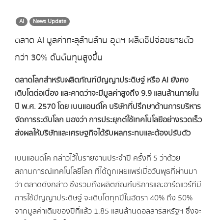
AI
News Update
ตลาด AI มูลค่าทะลุล้านล้าน อุตฯ ผลิตชิปจ่อขยายตัว
กว่า 30% ดันต้นทุนสูงขึ้น
ตลาดโลกสำหรับผลิตภัณฑ์ปัญญาประดิษฐ์ หรือ AI ยังคง
เติบโตต่อเนื่อง และคาดว่าจะมีมูลค่าสูงถึง 9.9 แสนล้านภายใน
ปี พ.ศ. 2570 โดย เบนแอนด์โค บริษัทที่ปรึกษาด้านการบริหาร
จัดการระดับโลก มองว่า การประยุกต์ใช้เทคโนโลยีอย่างรวดเร็ว
ส่งผลให้บริษัทและเศรษฐกิจได้รับผลกระทบและต้องปรับตัว
เบนแอนด์โค กล่าวไว้ในรายงานประจำปี ครั้งที่ 5 ว่าด้วย
สถานการณ์เทคโนโลยีโลก ที่ได้ถูกเผยแพร่เมื่อวันพุธที่ผ่านมา
ว่า ตลาดดังกล่าว ซึ่งรวมถึงผลิตภัณฑ์บริการและฮาร์ดแวร์ที่มี
การใช้ปัญญาประดิษฐ์ จะเติบโตทุกปีในอัตรา 40% ถึง 50%
จากมูลค่าเดิมของปีที่แล้ว 1.85 แสนล้านดอลลาร์สหรัฐฯ ซึ่งจะ