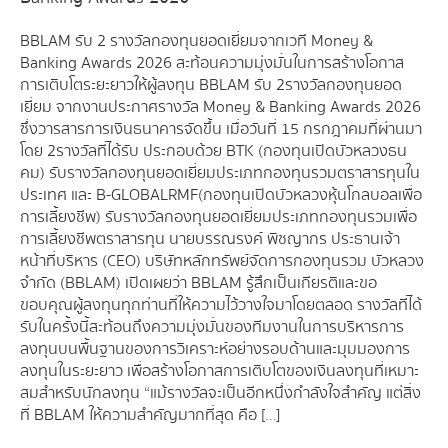
BBLAM รับ 2 รางวัลกองทุนยอดเยี่ยมจากเวที Money &
Banking Awards 2026 สะท้อนความมุ่งมั่นในการสร้างโอกาส
การเติบโตระยะยาวให้ผู้ลงทุน BBLAM รับ 2 รางวัลกองทุนยอด
เยี่ยม จากงานประกาศรางวัล Money & Banking Awards 2026
ซึ่งวารสารการเงินธนาคารจัดขึ้น เมื่อวันที่ 15 กรกฎาคมที่ผ่านมา
โดย 2 รางวัลที่ได้รับ ประกอบด้วย BTK (กองทุนเปิดบัวหลวงธน
คม) รับรางวัลกองทุนยอดเยี่ยมประเภทกองทุนรวมตราสารทุนใน
ประเทศ และ B-GLOBALRMF (กองทุนเปิดบัวหลวงหุ้นโกลบอลเพื่อ
การเลี้ยงชีพ) รับรางวัลกองทุนยอดเยี่ยมประเภทกองทุนรวมเพื่อ
การเลี้ยงชีพตราสารทุน นายบรรณรงค์ พิชญากร ประธานเจ้า
หน้าที่บริหาร (CEO) บริษัทหลักทรัพย์จัดการกองทุนรวม บัวหลวง
จำกัด (BBLAM) เปิดเผยว่า BBLAM รู้สึกเป็นเกียรติและขอ
ขอบคุณผู้ลงทุนทุกท่านที่ให้ความไว้วางใจมาโดยตลอด รางวัลที่ได้
รับในครั้งนี้สะท้อนถึงความมุ่งมั่นของทีมงานในการบริหารการ
ลงทุนบนพื้นฐานของการวิเคราะห์อย่างรอบด้านและมุมมองการ
ลงทุนในระยะยาว เพื่อสร้างโอกาสการเติบโตของเงินลงทุนที่เหมาะ
สมสำหรับนักลงทุน “แม้รางวัลจะเป็นอีกหนึ่งกำลังใจสำคัญ แต่สิ่ง
ที่ BBLAM ให้ความสำคัญมากที่สุด คือ […]