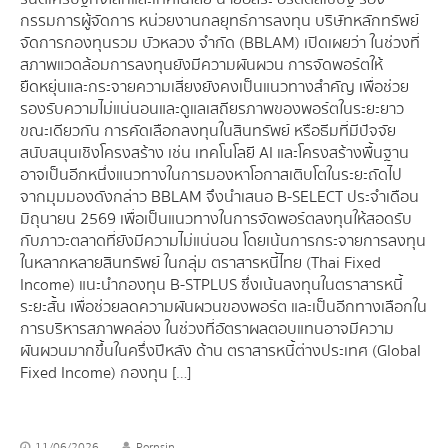
กรรมการผู้จัดการ หน่วยงานกลยุทธ์การลงทุน บริษัทหลักทรัพย์
จัดการกองทุนรวม บัวหลวง จำกัด (BBLAM) เปิดเผยว่า ในช่วงที่
สภาพแวดล้อมการลงทุนยังมีความผันผวน การจัดพอร์ตให้
ยืดหยุ่นและกระจายความเสี่ยงยังคงเป็นแนวทางสำคัญ เพื่อช่วย
รองรับความไม่แน่นอนและดูแลเสถียรภาพของพอร์ตในระยะยาว
ขณะเดียวกัน การคัดเลือกลงทุนในสินทรัพย์ หรือธีมที่มีปัจจัย
สนับสนุนเชิงโครงสร้าง เช่น เทคโนโลยี AI และโครงสร้างพื้นฐาน
อาจเป็นอีกหนึ่งแนวทางในการมองหาโอกาสเติบโตในระยะถัดไป
จากมุมมองดังกล่าว BBLAM จึงนำเสนอ B-SELECT ประจำเดือน
มิถุนายน 2569 เพื่อเป็นแนวทางในการจัดพอร์ตลงทุนให้สอดรับ
กับภาวะตลาดที่ยังมีความไม่แน่นอน โดยเน้นการกระจายการลงทุน
ในหลากหลายสินทรัพย์ ในกลุ่ม ตราสารหนี้ไทย (Thai Fixed
Income) แนะนำกองทุน B-STPLUS ซึ่งเน้นลงทุนในตราสารหนี้
ระยะสั้น เพื่อช่วยลดความผันผวนของพอร์ต และเป็นอีกทางเลือกใน
การบริหารสภาพคล่อง ในช่วงที่อัตราผลตอบแทนอาจมีความ
ผันผวนมากขึ้นในครึ่งปีหลัง ด้าน ตราสารหนี้ต่างประเทศ (Global
Fixed Income) กองทุน […]
11/06/2026
Pornsin