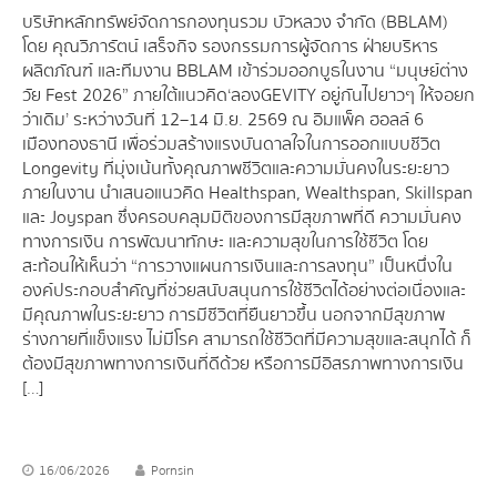
บริษัทหลักทรัพย์จัดการกองทุนรวม บัวหลวง จำกัด (BBLAM)
โดย คุณวิภารัตน์ เสร็จกิจ รองกรรมการผู้จัดการ ฝ่ายบริหาร
ผลิตภัณฑ์ และทีมงาน BBLAM เข้าร่วมออกบูธในงาน “มนุษย์ต่าง
วัย Fest 2026” ภายใต้แนวคิด‘ลองGEVITY อยู่กันไปยาวๆ ให้จอยก
ว่าเดิม’ ระหว่างวันที่ 12–14 มิ.ย. 2569 ณ อิมแพ็ค ฮอลล์ 6
เมืองทองธานี เพื่อร่วมสร้างแรงบันดาลใจในการออกแบบชีวิต
Longevity ที่มุ่งเน้นทั้งคุณภาพชีวิตและความมั่นคงในระยะยาว
ภายในงาน นำเสนอแนวคิด Healthspan, Wealthspan, Skillspan
และ Joyspan ซึ่งครอบคลุมมิติของการมีสุขภาพที่ดี ความมั่นคง
ทางการเงิน การพัฒนาทักษะ และความสุขในการใช้ชีวิต โดย
สะท้อนให้เห็นว่า “การวางแผนการเงินและการลงทุน” เป็นหนึ่งใน
องค์ประกอบสำคัญที่ช่วยสนับสนุนการใช้ชีวิตได้อย่างต่อเนื่องและ
มีคุณภาพในระยะยาว การมีชีวิตที่ยืนยาวขึ้น นอกจากมีสุขภาพ
ร่างกายที่แข็งแรง ไม่มีโรค สามารถใช้ชีวิตที่มีความสุขและสนุกได้ ก็
ต้องมีสุขภาพทางการเงินที่ดีด้วย หรือการมีอิสรภาพทางการเงิน
[…]
16/06/2026
Pornsin