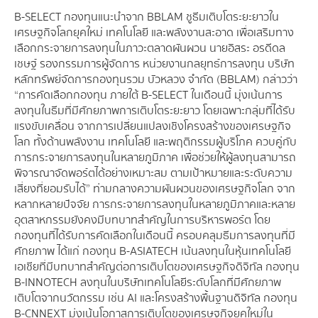
B-SELECT กองทุนแนะนำจาก BBLAM ชูธีมเติบโตระยะยาวใน
เศรษฐกิจโลกยุคใหม่ เทคโนโลยี และพลังงานสะอาด เพื่อเสริมทาง
เลือกกระจายการลงทุนในภาวะตลาดผันผวน นายอิสระ อรดีดล
เชษฐ์ รองกรรมการผู้จัดการ หน่วยงานกลยุทธ์การลงทุน บริษัท
หลักทรัพย์จัดการกองทุนรวม บัวหลวง จำกัด (BBLAM) กล่าวว่า
“การคัดเลือกกองทุน ภายใต้ B-SELECT ในเดือนนี้ มุ่งเน้นการ
ลงทุนในธีมที่มีศักยภาพการเติบโตระยะยาว โดยเฉพาะกลุ่มที่ได้รับ
แรงขับเคลื่อน จากการเปลี่ยนแปลงเชิงโครงสร้างของเศรษฐกิจ
โลก ทั้งด้านพลังงาน เทคโนโลยี และพฤติกรรมผู้บริโภค ควบคู่กับ
การกระจายการลงทุนในหลายภูมิภาค เพื่อช่วยให้ผู้ลงทุนสามารถ
พิจารณาจัดพอร์ตได้อย่างเหมาะสม ตามเป้าหมายและระดับความ
เสี่ยงที่ยอมรับได้” ท่ามกลางความผันผวนของเศรษฐกิจโลก จาก
หลากหลายปัจจัย การกระจายการลงทุนในหลายภูมิภาคและหลาย
อุตสาหกรรมยังคงมีบทบาทสำคัญในการบริหารพอร์ต โดย
กองทุนที่ได้รับการคัดเลือกในเดือนนี้ ครอบคลุมธีมการลงทุนที่มี
ศักยภาพ ได้แก่ กองทุน B-ASIATECH เน้นลงทุนในหุ้นเทคโนโลยี
เอเชียที่มีบทบาทสำคัญต่อการเติบโตของเศรษฐกิจดิจิทัล กองทุน
B-INNOTECH ลงทุนในบริษัทเทคโนโลยีระดับโลกที่มีศักยภาพ
เติบโตจากนวัตกรรม เช่น AI และโครงสร้างพื้นฐานดิจิทัล กองทุน
B-CNNEXT มุ่งเน้นโอกาสการเติบโตของเศรษฐกิจยุคใหม่ใน