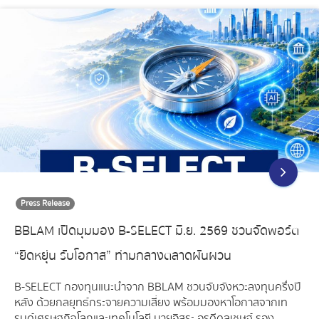
Press Release
BBLAM เปิดมุมมอง B-SELECT มิ.ย. 2569 ชวนจัดพอร์ต
“ยืดหยุ่น รับโอกาส” ท่ามกลางตลาดผันผวน
B-SELECT กองทุนแนะนำจาก BBLAM ชวนจับจังหวะลงทุนครึ่งปี
หลัง ด้วยกลยุทธ์กระจายความเสี่ยง พร้อมมองหาโอกาสจากเท
รนด์เศรษฐกิจโลกและเทคโนโลยี นายอิสระ อรดีดลเชษฐ์ รอง