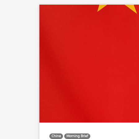
China
Morning Brief