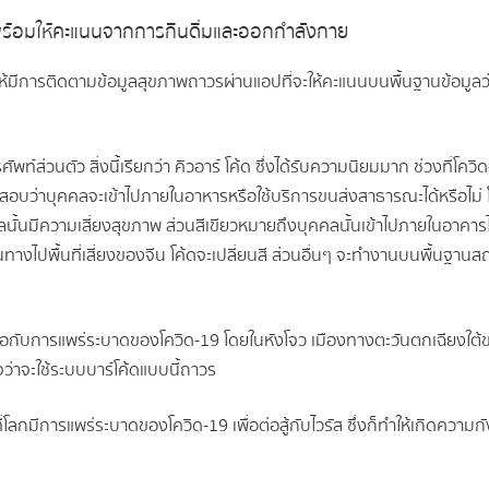
พร้อมให้คะแนนจากการกินดื่มและออกกำลังกาย
ให้มีการติดตามข้อมูลสุขภาพถาวรผ่านแอปที่จะให้คะแนนบนพื้นฐานข้อมูลว
์ส่วนตัว สิ่งนี้เรียกว่า คิวอาร์ โค้ด ซึ่งได้รับความนิยมมาก ช่วงที่โควิ
่อตรวจสอบว่าบุคคลจะเข้าไปภายในอาหารหรือใช้บริการขนส่งสาธารณะได้หรื
ั้นมีความเสี่ยงสุขภาพ ส่วนสีเขียวหมายถึงบุคคลนั้นเข้าไปภายในอาคาร
งไปพื้นที่เสี่ยงของจีน โค้ดจะเปลี่ยนสี ส่วนอื่นๆ จะทำงานบนพื้นฐานสถา
บมือกับการแพร่ระบาดของโควิด-19 โดยในหังโจว เมืองทางตะวันตกเฉียงใต้ขอ
จว่าจะใช้ระบบบาร์โค้ดแบบนี้ถาวร
ี่โลกมีการแพร่ระบาดของโควิด-19 เพื่อต่อสู้กับไวรัส ซึ่งก็ทำให้เกิดความ