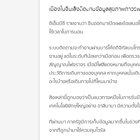
เมืองในจีนเล็งติดตามข้อมูลสุขภาพถาวร
ซีเอ็นบีซี รายงานว่า จีนออกมาเปิดเผยข้อเสนอ
ใช้เวลาในการนอน
ระบบติดตามจะทำงานผ่านบาร์โค้ดดิจิทัลบนโทรศัพท
งานอยู่ แต่ในระดับที่น้อยกว่าเมื่อก่อน เพื
สัญญาณไฟจราจร เมื่อมีไฟสีแดงหมายถึงบุคคลน
ประวัติการเดินทางของบุคคล หากบุคคลนั้นเดินทา
อะไรบ้างหรือเดินทางไปที่ไหนมาบ้าง
สิ่งเหล่านี้ถูกมองว่าเป็นแนวทางหนึ่งในการรั
เทคโนโลยียักษ์ใหญ่อย่าง อาลีบาบา มีความตั้งใ
ที่ผ่านมา ภาครัฐมีการเก็บข้อมูลมากขึ้นในช่วงท
จากที่ถูกนำมาใช้ควบคุมไวรัส