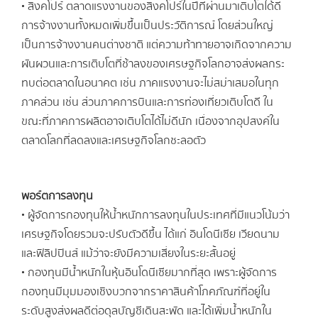
• สิงคโปร์ ตลาดแรงงานของสิงคโปร์ในปีที่ผ่านมาเติบโตได้ดี
การจ้างงานทั้งหมดเพิ่มขึ้นเป็นประวัติการณ์ โดยส่วนใหญ่
เป็นการจ้างงานคนต่างชาติ แต่ความท้าทายอาจเกิดจากความ
ผันผวนและการเติบโตที่ช้าลงของเศรษฐกิจโลกอาจส่งผลกระ
ทบต่อตลาดในอนาคต เช่น ภาคแรงงานจะไม่สม่าเสมอในทุก
ภาคส่วน เช่น ส่วนภาคการบินและการท่องเที่ยวเติบโตดี ใน
ขณะที่ภาคการผลิตอาจเติบโตได้ไม่ดีนัก เนื่องจากอุปสงค์ใน
ตลาดโลกที่ลดลงและเศรษฐกิจโลกชะลอตัว
พอร์ตการลงทุน
• ผู้จัดการกองทุนให้น้ำหนักการลงทุนในประเทศที่มีแนวโน้มว่า
เศรษฐกิจโดยรวมจะปรับตัวดีขึ้น ได้แก่ อินโดนีเซีย เวียดนาม
และฟิลิปปินส์ แม้ว่าจะยังมีความเสี่ยงในระยะสั้นอยู่
• กองทุนมีน้ำหนักในหุ้นอินโดนีเซียมากที่สุด เพราะผู้จัดการ
กองทุนมีมุมมองเชิงบวกจากราคาสินค้าโภคภัณฑ์ที่อยู่ใน
ระดับสูงส่งผลดีต่อดุลบัญชีเดินสะพัด และได้เพิ่มน้ำหนักใน