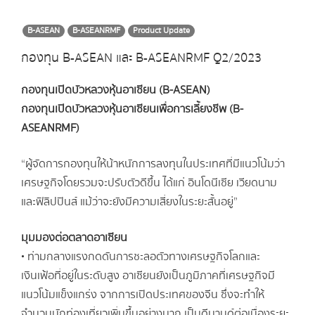
B-ASEAN
B-ASEANRMF
Product Update
กองทุน B-ASEAN และ B-ASEANRMF Q2/2023
กองทุนเปิดบัวหลวงหุ้นอาเซียน (B-ASEAN)
กองทุนเปิดบัวหลวงหุ้นอาเซียนเพื่อการเลี้ยงชีพ (B-
ASEANRMF)
“ผู้จัดการกองทุนให้น้าหนักการลงทุนในประเทศที่มีแนวโน้มว่า
เศรษฐกิจโดยรวมจะปรับตัวดีขึ้น ได้แก่ อินโดนีเซีย เวียดนาม
และฟิลิปปินส์ แม้ว่าจะยังมีความเสี่ยงในระยะสั้นอยู่”
มุมมองต่อตลาดอาเซียน
• ท่ามกลางแรงกดดันการชะลอตัวทางเศรษฐกิจโลกและ
เงินเฟ้อที่อยู่ในระดับสูง อาเซียนยังเป็นภูมิภาคที่เศรษฐกิจมี
แนวโน้มแข็งแกร่ง จากการเปิดประเทศของจีน ซึ่งจะทำให้
จำนวนนักท่องเที่ยวเพิ่มขึ้นอย่างมาก เป็นดีมานด์ต่อเนื่องระยะ