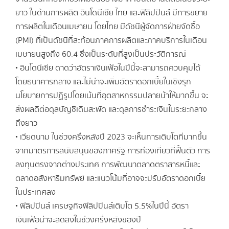
ยาว ในด้านการผลิต อินโดนีเซีย ไทย และฟิลิปปินส์ มีการขยาย
การผลิตในเดือนเมษายน โดยไทย มีดัชนีผู้จัดการฝ่ายจัดซื้อ
(PMI) ที่เป็นดัชนีที่สะท้อนภาคการผลิตและภาคบริการในเดือน
เมษายนสูงถึง 60.4 ซึ่งเป็นระดับที่สูงเป็นประวัติการณ์
• อินโดนีเซีย ดาดว่าอัตราเงินเฟ้อในปีนี้จะสามารถควบคุมได้
โดยธนาคารกลาง และไม่น่าจะเพิ่มอัตราดอกเบี้ยในเชิงรุก
นโยบายการปฏิรูปโดยเน้นที่อุตสาหกรรมปลายน้าให้มากขึ้น จะ
ส่งผลดีต่อดุลบัญชีเดินสะพัด และดุลการชำระเงินในระยะกลาง
ถึงยาว
• เวียดนาม ในช่วงครึ่งหลังปี 2023 จะเห็นการเติบโตที่มากขึ้น
จากมาตรการสนับสนุนของภาครัฐ การท่องเที่ยวที่ฟื้นตัว การ
ลงทุนตรงจากต่างประเทศ การพัฒนาตลาดตราสารหนี้และ
ตลาดอสังหาริมทรัพย์ และแนวโน้มที่อาจจะปรับอัตราดอกเบี้ย
ในประเทศลง
• ฟิลิปปินส์ เศรษฐกิจฟิลิปปินส์เติบโต 5.5%ในปีนี้ อัตรา
เงินเฟ้อน่าจะลดลงในช่วงครึ่งหลังของปี