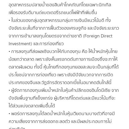
อุตสาหกรรมปลายน้ำของสินค้าโภคภัณฑ์โดยเฉพาะนิกเกิล
เพื่อรองรับดีมานด์แบตเตอรี่รถยนต์ไฟฟ้าที่เพิ่มขึ้น
• ในส่วนของกลุ่มอุตสาหกรรมกลุ่มการเงินมีแนวโน้มดี ทั้ง
ปัจจัยระยะสั้นที่จากการฟื้นตัวของเศรษฐกิจ และปัจจัยระยะยาว
จากการเข้ามาลงทุนโดยตรงจากต่างชาติ (Foreign Direct
Investment) และการท่องเที่ยว
• การลงทุนที่ส่งผลเชิงบวกให้กับกองทุน คือ ให้น้ำหนักหุ้นไทย
น้อยกว่าตลาด เพราะยังเห็นแรงกดดันทางการเมืองซึ่งจะทาให้
ตลาดผันผวน ทั้งนี้ หุ้นไทยที่กองทุนทยอยสะสมจะเป็นกลุ่มที่ได้
ประโยชน์จากการท่องเที่ยว เพราะยังมีปัจัยบวกจากการเปิด
ประเทศของจีนและวัฏจักรอัตราดอกเบี้ยในอนาคตอันใกล้นี้
• ผู้จัดการกองทุนเพิ่มน้ำหนักในหุ้นค้าปลีกของอินโดนีเซีย จาก
ปัจจัยพื้นฐานที่แข็งแกร่ง ผู้บริหารที่โดดเด่นและมีแนวโน้มที่จะ
ได้ส่วนแบ่งตลาดเพิ่มขึ้นได้
• พอร์ตการลงทุนได้ลดน้ำหนักในหุ้นเวียดนามบางตัวที่อาจมี
ความเสี่ยงจากการส่งออกชะลอตัว และมีผลประกอบการไม่