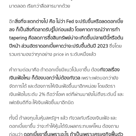
มาตลอด เรียกว่าสื่อสารมากด้วย
อีก
สิ่งที่จะแตกต่างไป คือ ไม่ว่า
Fed
จะปรับขึ้นหรือลดดอกเบี้ย
ลง ก็เป็นสิ่งที่ตลาดรับรู้ไปก่อนแล้ว โดยคาดการณ์ว่าการทำ
tapering
คือลดการซื้อสินทรัพย์น่าจะเกิดขึ้นปลายปีนี้หรือต้น
ปีหน้า ส่วนอัตราดอกเบี้ยคาดว่าจะปรับขึ้นต้นปี 2023
ซึ่งโดย
รวมเรามองว่าทุกอย่าง price in ระดับหนึ่งแล้ว
คำถามต่อมาคือ ถ้าดอกเบี้ยมีแนวโน้มขาขึ้น ต้อง
กังวลเรื่อง
เงินเฟ้อไหม ก็ต้องบอกว่าไม่ต้องกังวล
เพราะเฟดบอกว่ายัง
จัดการได้ และต้องการให้เงินเฟ้อขึ้นมาอีกหน่อย โดยอัตรา
เงินเฟ้อในระดับ 2% ถือว่าโอเค แต่ที่ผ่านมายังไม่ถึงระดับนี้ และ
เฟดยินดีที่จะให้เงินเฟ้อขึ้นมาอีกนิด
ทั้งนี้ ถ้าลงทุนในหุ้นสหรัฐฯ แล้ว กังวลกับเรื่องเงินเฟ้อ และ
ดอกเบี้ยขาขึ้น ว่าจะทำให้หุ้นได้รับผลกระทบแค่ไหน ต้องถาม
ก่อนว่า
ดอกเบี้ยขาขึ้นเพราะอะไร ถ้าเป็นเพราะเศรษฐกิจฟื้นตัว