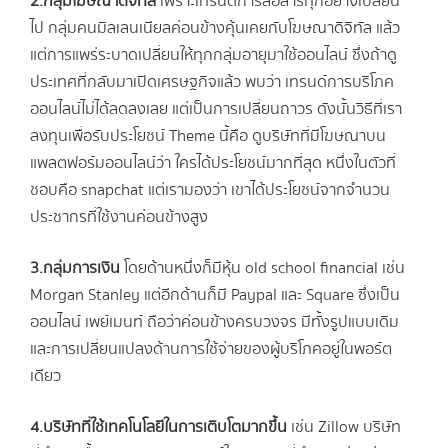
2.กลุ่มโฆษณาดิจิทัล
เพราะเทรนด์การสื่อสารทุกอย่างเปลี่ยน
ไป กลุ่มคนมิลเลนเนียลค่อนข้างคุ้นเคยกับโฆษณาดิจิทัล แล้ว
แต่การแพร่ระบาดเปลี่ยนให้ทุกกลุ่มอายุมาใช้ออนไลน์ ซึ่งถ้าดู
ประเทศที่กลับมาเปิดเศรษฐกิจแล้ว พบว่า เทรนด์การบริโภค
ออนไลน์ไม่ได้ลดลงเลย แต่เป็นการเปลี่ยนถาวร ดังนั้นวิธีที่เรา
ลงทุนเพื่อรับประโยชน์ Theme นี้คือ ดูบริษัทที่มีโฆษณาบน
แพลตฟอร์มออนไลน์ว่า ใครได้ประโยชน์มากที่สุด หนึ่งในตัวที่
ชอบคือ snapchat แต่เรามองว่า เขาได้ประโยชน์จากจำนวน
ประชากรที่ใช้งานค่อนข้างสูง
3.กลุ่มการเงิน
โดยด้านหนึ่งก็มีหุ้น old school financial เช่น
Morgan Stanley แต่อีกด้านก็มี Paypal และ Square ซึ่งเป็น
ออนไลน์ เพย์เมนท์ ถือว่าค่อนข้างครบวงจร มีทั้งรูปแบบเดิม
และการเปลี่ยนแปลงด้านการใช้จ่ายของผู้บริโภคอยู่ในพอร์ต
เดียว
4.บริษัทที่ใช้เทคโนโลยีในการเติบโตมากขึ้น
เช่น Zillow บริษัท