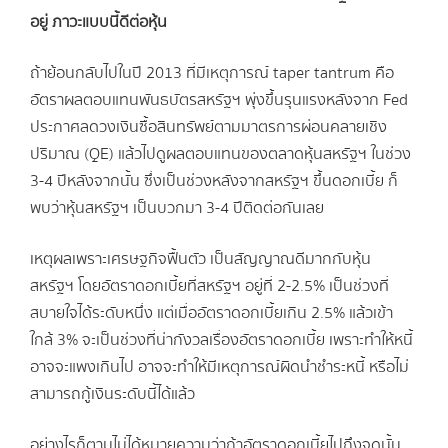
อยู่ ภาวะแบบนี้ดีต่อหุ้น
ถ้าย้อนกลับไปในปี 2013 ที่มีเหตุการณ์ taper tantrum คือ
อัตราผลตอบแทนพันธบัตรสหรัฐฯ พุ่งขึ้นรุนแรงหลังจาก Fed
ประกาศลดวงเงินซื้อสินทรัพย์ตามมาตรการผ่อนคลายเชิง
ปริมาณ (QE) แล้วไปดูผลตอบแทนของตลาดหุ้นสหรัฐฯ ในช่วง
3-4 ปีหลังจากนั้น ซึ่งเป็นช่วงหลังจากสหรัฐฯ ขึ้นดอกเบี้ย ก็
พบว่าหุ้นสหรัฐฯ เป็นบวกมา 3-4 ปีติดต่อกันเลย
เหตุผลเพราะเศรษฐกิจฟื้นตัว เป็นสัญญาณดีมากกับหุ้น
สหรัฐฯ โดยอัตราดอกเบี้ยที่สหรัฐฯ อยู่ที่ 2-2.5% เป็นช่วงที่
สบายใจได้ระดับหนึ่ง แต่เมื่ออัตราดอกเบี้ยเกิน 2.5% แล้วเข้า
ใกล้ 3% จะเป็นช่วงที่น่ากังวลเรื่องอัตราดอกเบี้ย เพราะทำให้หนี้
อาจจะแพงเกินไป อาจจะทำให้มีเหตุการณ์ผิดนำชำระหนี้ หรือไม่
สามารถกู้เงินระดับนี้ได้แล้ว
อย่างไรก็ตามไม่ได้หมายความว่าถ้าอัตราดอกเบี้ยไปถึงจุดนั้น