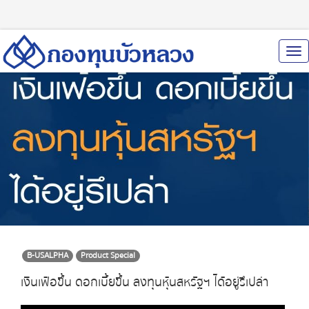
To
Nav
B-USALPHA
Product Special
เงินเฟ้อขึ้น ดอกเบี้ยขึ้น ลงทุนหุ้นสหรัฐฯ ได้อยู่รึเปล่า