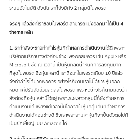
ระบบอัตโนมัติ ดังนั้นเราก็ยังมีทั้ง 2 กลุ่มนี้ในพอร์ต
จริงๆ แล้วสิ่งที่เราชอบในพอร์ต สามารถแบ่งออกมาได้เป็น 4
theme
หลัก
1.เรากำลังจะขายทำกำไรหุ้นที่ทำผลการดำเนินงานได้ดี
เพราะ
บริษัทอเมริกาบางตัวค่อนข้างแพงพอสมควร เช่น Apple หรือ
Microsoft ซึ่ง ณ เวลานี้ เป็นหุ้นที่ลดน้ำหนักการลงทุนมาก
ที่สุดในพอร์ต ซึ่งหุ้นเหล่านี้ เราถือมาในพอร์ตเกือบ 10 ปีแล้ว
จึงทำกำไรได้มากพอควร อย่างไรก็ตามเราไม่ได้ขายหุ้นออก
หมด แค่ปรับสัดส่วนลดลงในพอร์ต เพราะอย่างไรก็ตามมองว่า
ยังต้องถือหุ้นเหล่านี้ไว้อยู่ เพราะระยะยาวกลุ่มนี้ก็ยังทำผลการ
ดำเนินงานได้ เพียงแต่เวลานี้มีโอกาสในหุ้นกลุ่มอื่นที่ทำผลการ
ดำเนินงานได้ค่อนข้างดี ซึ่งเราพยายามหาหุ้นที่จะเป็นตัวต่อไปที่
เป็นยักษ์ใหญ่แบบ Amazon ได้