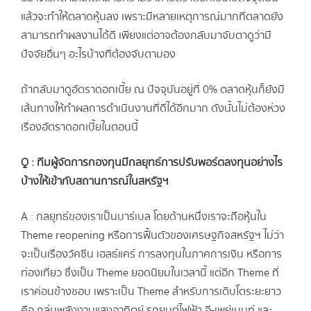
แล้วจะทำให้ตลาดหุ้นลง เพราะมีหลายเหตุการณ์มากที่ตลาดยัง
สามารถทำผลงานได้ดี เพียงแต่อาจต้องกลับมาจับตาดูว่ามี
ปัจจัยอื่นๆ อะไรบ้างที่ต้องจับตามอง
ถ้ากลับมาดูอัตราดอกเบี้ย ณ ปัจจุบันอยู่ที่ 0% ตลาดหุ้นก็ยังมี
เส้นทางให้ทำผลการดำเนินงานที่ดีได้อีกมาก ดังนั้นไม่ต้องห่วง
เรื่องอัตราดอกเบี้ยในตอนนี้
Q : ทีมผู้จัดการกองทุนมีกลยุทธ์การปรับพอร์ตลงทุนอย่างไร
บ้างให้เข้ากับสถานการณ์ในสหรัฐฯ
A : กลยุทธ์ของเราเป็นบาร์เบล โดยด้านหนึ่งเราจะถือหุ้นใน
Theme reopening หรือการฟื้นตัวของเศรษฐกิจสหรัฐฯ ไม่ว่า
จะเป็นเรื่องวัคซีน เฮลธ์แคร์ การลงทุนในภาคการเงิน หรือการ
ท่องเที่ยว ซึ่งเป็น Theme ยอดนิยมในเวลานี้ แต่อีก Theme ที่
เราค่อนข้างชอบ เพราะเป็น Theme สำหรับการเติบโตระยะยาว
คือ กลุ่มพลังงานแสงอาทิตย์ รถยนต์ไฟฟ้า อี-เพย์เมนท์ และ