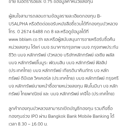
ขาย ในอัตราร้อยละ 0.75 ของมูลค่าหน่วยลงทุน
ผู้สนใจสามารถสอบถามข้อมูลรายละเอียดกองทุน B-
USALPHA หรือติดต่อขอรับหนังสือชี้ชวนได้ที่กองทุนบัวหลวง
โทร. 0 2674 6488 กด 8 และหรือดูข้อมูลได้ที่
www.bblam.co.th และหรือผู้สนับสนุนการขายหรือรับซื้อคืน
หน่วยลงทุน ได้แก่ บมจ.ธนาคารกรุงเทพ บมจ.กรุงเทพประกัน
ชีวิต บมจ.หลักทรัพย์ บัวหลวง บริษัทหลักทรัพย์ เอเซีย พลัส
บมจ.หลักทรัพย์โนมูระ พัฒนสิน บมจ.หลักทรัพย์ ฟิลลิป
(ประเทศไทย) บมจ.หลักทรัพย์ เกียรตินาคินภัทร บจ.หลัก
ทรัพย์ ดีบีเอส วิคเคอร์ส (ประเทศไทย) บมจ.หลักทรัพย์ กรุงศรี
บจ.หลักทรัพย์นายหน้าซื้อขายหน่วยลงทุน ฟินโนมีนา บจ.หลัก
ทรัพย์ ไทยพาณิชย์ และ บมจ.หลักทรัพย์ เคจีไอ (ประเทศไทย)
ลูกค้ากองทุนบัวหลวงสามารถเปิดบัญชีกองทุน รวมถึงซื้อ
กองทุนช่วง IPO ผ่าน Bangkok Bank Mobile Banking ได้
เวลา 8.30 – 16.00 น.