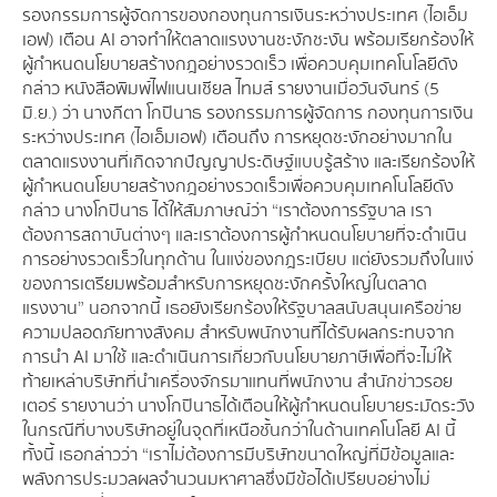
รองกรรมการผู้จัดการของกองทุนการเงินระหว่างประเทศ (ไอเอ็ม
เอฟ) เตือน AI อาจทำให้ตลาดแรงงานชะงักชะงัน พร้อมเรียกร้องให้
ผู้กำหนดนโยบายสร้างกฎอย่างรวดเร็ว เพื่อควบคุมเทคโนโลยีดัง
กล่าว หนังสือพิมพ์ไฟแนนเชียล ไทมส์ รายงานเมื่อวันจันทร์ (5
มิ.ย.) ว่า นางกีตา โกปินาธ รองกรรมการผู้จัดการ กองทุนการเงิน
ระหว่างประเทศ (ไอเอ็มเอฟ) เตือนถึง การหยุดชะงักอย่างมากใน
ตลาดแรงงานที่เกิดจากปัญญาประดิษฐ์แบบรู้สร้าง และเรียกร้องให้
ผู้กำหนดนโยบายสร้างกฎอย่างรวดเร็วเพื่อควบคุมเทคโนโลยีดัง
กล่าว นางโกปินาธ ได้ให้สัมภาษณ์ว่า “เราต้องการรัฐบาล เรา
ต้องการสถาบันต่างๆ และเราต้องการผู้กำหนดนโยบายที่จะดำเนิน
การอย่างรวดเร็วในทุกด้าน ในแง่ของกฎระเบียบ แต่ยังรวมถึงในแง่
ของการเตรียมพร้อมสำหรับการหยุดชะงักครั้งใหญ่ในตลาด
แรงงาน” นอกจากนี้ เธอยังเรียกร้องให้รัฐบาลสนับสนุนเครือข่าย
ความปลอดภัยทางสังคม สำหรับพนักงานที่ได้รับผลกระทบจาก
การนำ AI มาใช้ และดำเนินการเกี่ยวกับนโยบายภาษีเพื่อที่จะไม่ให้
ท้ายเหล่าบริษัทที่นำเครื่องจักรมาแทนที่พนักงาน สำนักข่าวรอย
เตอร์ รายงานว่า นางโกปินาธได้เตือนให้ผู้กำหนดนโยบายระมัดระวัง
ในกรณีที่บางบริษัทอยู่ในจุดที่เหนือชั้นกว่าในด้านเทคโนโลยี AI นี้
ทั้งนี้ เธอกล่าวว่า “เราไม่ต้องการมีบริษัทขนาดใหญ่ที่มีข้อมูลและ
พลังการประมวลผลจำนวนมหาศาลซึ่งมีข้อได้เปรียบอย่างไม่