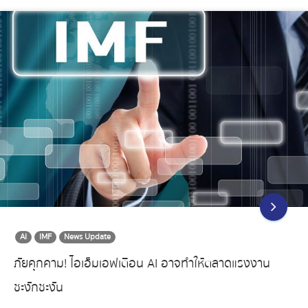
AI
IMF
News Update
ภัยคุกคาม! ไอเอ็มเอฟเตือน AI อาจทำให้ตลาดแรงงาน
ชะงักชะงัน