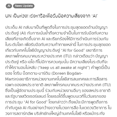
AI
News Update
UN เป็นห่วง! เร่งหารือเพื่อรับมือความเสี่ยงจาก ‘AI’
ประเด็น AI กลับมาเป็นที่พูดถึงในการประชุมสุดยอดด้านปัญญา
ประดิษฐ์ (AI) กับการเน้นย้ำถึงความจำเป็นในการรับมือกับความ
เสี่ยงที่อาจเกิดขึ้นจาก AI และเรียกร้องให้มีการดำเนินการร่วมกัน
ในระดับโลก เพื่อรับมือกับความท้าทายเหล่านี้ ในการประชุมสุดยอด
เกี่ยวกับเทคโนโลยีปัญญาประดิษฐ์ “AI for Good” เลขาธิการ
สหภาพโทรคมนาคมระหว่างประเทศ (ITU) กล่าวเตือนว่า ปัญญา
ประดิษฐ์ หรือ เอไอ ที่ไม่มีการควบคุมนั้น มีความเสี่ยงในระดับที่จะ
ทำให้เรานอนไม่หลับ (“keep us all awake at night”) คำพูดนี้เป็น
ของ โดรีน บ็อกดาน-มาร์ติน (Doreen Bogdan-
Martin) เลขาธิการหน่วยงานเทคโนโลยีสารสนเทศและการสื่อสาร
เฉพาะของสหประชาชาติ สหภาพโทรคมนาคมระหว่างประเทศ (ITU)
ซึ่งเป็นผู้จัดงานประชุมนี้ ร่วมกับหน่วยงานอื่นๆ ของสหประชาชาติ
และรัฐบาลสวิตเซอร์แลนด์ โดยเธอได้ขึ้นพูดบนเวทีในวันแรกของ
การประชุม “AI for Good” โดยกล่าวว่า ถึงแม้จะมีการพูดถึงการ
กำกับดูแล AI กันอย่างกว้างขวางในวงการสื่อ ในแวดวงวิชาการ ใน
วงการสตาร์ทอัพ บริษัทยักษ์ใหญ่ด้านเทคโนโลยี หรือแม้กระทั่ง