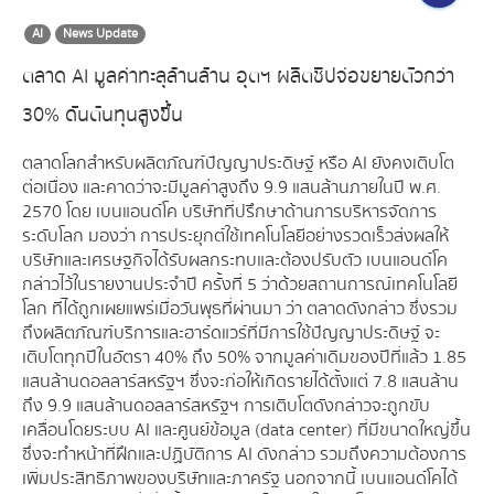
AI
News Update
ตลาด AI มูลค่าทะลุล้านล้าน อุตฯ ผลิตชิปจ่อขยายตัวกว่า
30% ดันต้นทุนสูงขึ้น
ตลาดโลกสำหรับผลิตภัณฑ์ปัญญาประดิษฐ์ หรือ AI ยังคงเติบโต
ต่อเนื่อง และคาดว่าจะมีมูลค่าสูงถึง 9.9 แสนล้านภายในปี พ.ศ.
2570 โดย เบนแอนด์โค บริษัทที่ปรึกษาด้านการบริหารจัดการ
ระดับโลก มองว่า การประยุกต์ใช้เทคโนโลยีอย่างรวดเร็วส่งผลให้
บริษัทและเศรษฐกิจได้รับผลกระทบและต้องปรับตัว เบนแอนด์โค
กล่าวไว้ในรายงานประจำปี ครั้งที่ 5 ว่าด้วยสถานการณ์เทคโนโลยี
โลก ที่ได้ถูกเผยแพร่เมื่อวันพุธที่ผ่านมา ว่า ตลาดดังกล่าว ซึ่งรวม
ถึงผลิตภัณฑ์บริการและฮาร์ดแวร์ที่มีการใช้ปัญญาประดิษฐ์ จะ
เติบโตทุกปีในอัตรา 40% ถึง 50% จากมูลค่าเดิมของปีที่แล้ว 1.85
แสนล้านดอลลาร์สหรัฐฯ ซึ่งจะก่อให้เกิดรายได้ตั้งแต่ 7.8 แสนล้าน
ถึง 9.9 แสนล้านดอลลาร์สหรัฐฯ การเติบโตดังกล่าวจะถูกขับ
เคลื่อนโดยระบบ AI และศูนย์ข้อมูล (data center) ที่มีขนาดใหญ่ขึ้น
ซึ่งจะทำหน้าที่ฝึกและปฏิบัติการ AI ดังกล่าว รวมถึงความต้องการ
เพิ่มประสิทธิภาพของบริษัทและภาครัฐ นอกจากนี้ เบนแอนด์โคได้