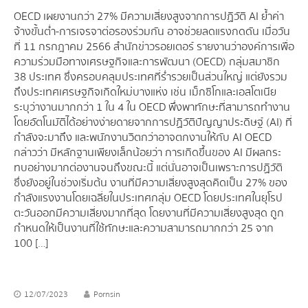
OECD เผยงานกว่า 27% มีความเสี่ยงสูงจากการปฏิวัติ AI ย้ำค่า
จ้างขั้นต่ำ-การเจรจาต่อรองร่วมกัน อาจช่วยลดแรงกดดัน เมื่อวัน
ที่ 11 กรกฎาคม 2566 สำนักข่าวรอยเตอร์ รายงานว่า องค์การเพื่อ
ความร่วมมือทางเศรษฐกิจและการพัฒนา (OECD) กลุ่มสมาชิก
38 ประเทศ ซึ่งครอบคลุมประเทศที่ร่ำรวยเป็นส่วนใหญ่ แต่ยังรวม
ถึงประเทศเศรษฐกิจเกิดใหม่บางแห่ง เช่น เม็กซิโกและเอสโตเนีย
ระบุว่างานมากกว่า 1 ใน 4 ใน OECD พึ่งพาทักษะที่สามารถทำงาน
โดยอัตโนมัติได้อย่างง่ายดายจากการปฏิวัติปัญญาประดิษฐ์ (AI) ที่
กำลังจะมาถึง และพนักงานวิตกว่าอาจตกงานให้กับ AI OECD
กล่าวว่า มีหลักฐานเพียงเล็กน้อยว่า การเกิดขึ้นของ AI มีผลกระ
ทบอย่างมากต่องานจนถึงขณะนี้ แต่นั่นอาจเป็นเพราะการปฏิวัติ
ซึ่งยังอยู่ในช่วงเริ่มต้น งานที่มีความเสี่ยงสูงสุดคิดเป็น 27% ของ
กำลังแรงงานโดยเฉลี่ยในประเทศกลุ่ม OECD โดยประเทศในยุโรป
ตะวันออกมีความเสี่ยงมากที่สุด โดยงานที่มีความเสี่ยงสูงสุด ถูก
กำหนดให้เป็นงานที่ใช้ทักษะและความสามารถมากกว่า 25 จาก
100 […]
12/07/2023
Pornsin