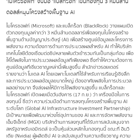
‘ไมโครซอฟท์’ จับมือ ‘แบล็กร็อก’ เข็นกองทุน 3 หมื่นล้าน
ดอลล์หนุนโครงสร้างพื้นฐาน AI
ไมโครซอฟท์ (Microsoft) และแบล็กร็อก (BlackRock) วางแผนเปิด
ตัวกองทุนมูลค่ากว่า 3 หมื่นล้านดอลลาร์เพื่อลงทุนในโครงสร้าง
พื้นฐานด้านปัญญาประดิษฐ์ (AI) เพื่อสร้างศูนย์ข้อมูลและโครงการ
พลังงาน ความต้องการด้านการประมวลผลสำหรับ AI ทำให้บริษัท
เทคโนโลยีต้องเชื่อมต่อชิปหลายพันตัวเข้ารวมกันเป็นกลุ่มก้อน เพื่อ
ให้ได้พลังในการประมวลผลข้อมูลที่เพียงพอ ซึ่งทำให้ความต้องการ
ศูนย์ข้อมูลที่เชี่ยวชาญเหล่านี้เพิ่มสูงขึ้น สำนักข่าวรอยเตอร์
รายงานว่า โมเดล AI โดยเฉพาะโมเดลที่ใช้สำหรับการเรียนรู้เชิงลึก
และการประมวลผลข้อมูลขนาดใหญ่ ต้องอาศัยพลังในการประมวล
ผลอย่างมาก จึงส่งผลให้มีการใช้พลังงานสูงขึ้น แบล็กร็อกและ
ไมโครซอฟท์ เปิดเผยเมื่อวันอังคาร (17 ก.ย.) ว่า เครื่องมือในการ
ลงทุนนี้ ชื่อว่า ความร่วมมือด้านการลงทุนโครงสร้างพื้นฐาน AI
ระดับโลก (Global AI Infrastructure Investment Partnership)
มีเป้าหมายเพื่อพัฒนาห่วงโซ่อุปทานของ AI และการจัดหาพลังงาน
เอ็มจีเอ็กซ์ (MGX) บริษัทด้านการลงทุนที่ได้รับการสนับสนุนจาก
สหรัฐอาหรับเอมิเรตส์ จะเป็นหุ้นส่วนหลักในกองทุนนี้ ขณะที่ อินวิ
เดีย (Nvidia) ผู้ผลิตชิป AI จะสนับสนุนด้านความเชี่ยวชาญ ความ