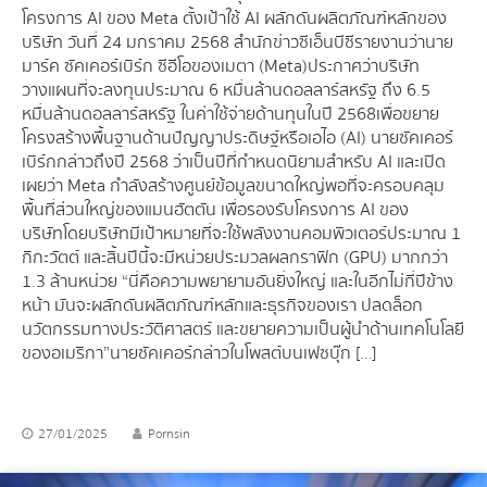
โครงการ AI ของ Meta ตั้งเป้าใช้ AI ผลักดันผลิตภัณฑ์หลักของ
บริษัท วันที่ 24 มกราคม 2568 สำนักข่าวซีเอ็นบีซีรายงานว่า นาย
มาร์ค ซัคเคอร์เบิร์ก ซีอีโอของเมตา (Meta) ประกาศว่าบริษัท
วางแผนที่จะลงทุนประมาณ 6 หมื่นล้านดอลลาร์สหรัฐ ถึง 6.5
หมื่นล้านดอลลาร์สหรัฐ ในค่าใช้จ่ายด้านทุนในปี 2568 เพื่อขยาย
โครงสร้างพื้นฐานด้านปัญญาประดิษฐ์หรือเอไอ (AI) นายซัคเคอร์
เบิร์กกล่าวถึงปี 2568 ว่าเป็นปีที่กำหนดนิยามสำหรับ AI และเปิด
เผยว่า Meta กำลังสร้างศูนย์ข้อมูลขนาดใหญ่พอที่จะครอบคลุม
พื้นที่ส่วนใหญ่ของแมนฮัตตัน เพื่อรองรับโครงการ AI ของ
บริษัท โดยบริษัทมีเป้าหมายที่จะใช้พลังงานคอมพิวเตอร์ประมาณ 1
กิกะวัตต์ และสิ้นปีนี้จะมีหน่วยประมวลผลกราฟิก (GPU) มากกว่า
1.3 ล้านหน่วย “นี่คือความพยายามอันยิ่งใหญ่ และในอีกไม่กี่ปีข้าง
หน้า มันจะผลักดันผลิตภัณฑ์หลักและธุรกิจของเรา ปลดล็อก
นวัตกรรมทางประวัติศาสตร์ และขยายความเป็นผู้นำด้านเทคโนโลยี
ของอเมริกา” นายซัคเคอร์กล่าวในโพสต์บนเฟซบุ๊ก […]
27/01/2025
Pornsin