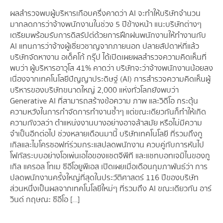
ผลสำรวจพบผู้บริหารเกือบครึ่งคาดว่า AI จะทำให้บริษัทจำนวน
มากลดการว่าจ้างพนักงานในช่วง 5 ปีข้างหน้า แนะบริษัทต่างๆ
เตรียมพร้อมรับการดิสรัปต์ด้วยการฝึกฝนพนักงานให้ทำงานกับ
AI แทนการว่าจ้างผู้เชี่ยวชาญจากภายนอก ปลายสัปดาห์ที่แล้ว
บริษัทจัดหางาน อเด็คโก้ กรุ๊ป ได้เปิดเผยผลสำรวจความคิดเห็นที่
พบว่า ผู้บริหารอาวุโส 41% คาดว่า บริษัทจะว่าจ้างพนักงานน้อยลง
เนื่องจากเทคโนโลยีปัญญาประดิษฐ์ (AI) การสำรวจความคิดเห็นผู้
บริหารของบริษัทขนาดใหญ่ 2,000 แห่งทั่วโลกยังพบว่า
Generative AI ที่สามารถสร้างข้อความ ภาพ และวิดีโอ กระตุ้น
ความหวังในการกำจัดการทำงานซ้ำๆ แต่ขณะเดียวกันก็ทำให้เกิด
ความกังวลว่า ตำแหน่งงานบางอย่างอาจล้าสมัย หรือไม่มีความ
จำเป็นอีกต่อไป ช่วงหลายเดือนมานี้ บริษัทเทคโนโลยี ที่รวมถึงกู
เกิลและไมโครซอฟท์ร่วมกระแสปลดพนักงาน ควบคู่กับการหันไป
โฟกัสระบบอย่างโอเพ่นเอไอของแชตจีพีที และแชทบอทเจมิไนของกู
เกิล แครอล โทเม ซีอีโอยูพีเอส เปิดเผยเมื่อเดือนกุมภาพันธ์ว่า การ
ปลดพนักงานครั้งใหญ่ที่สุดในประวัติศาสตร์ 116 ปีของบริษัท
ส่วนหนึ่งเป็นผลจากเทคโนโลยีใหม่ๆ ที่รวมถึง AI ขณะเดียวกัน อาร์
วินด์ กฤษณะ ซีอีโอ […]