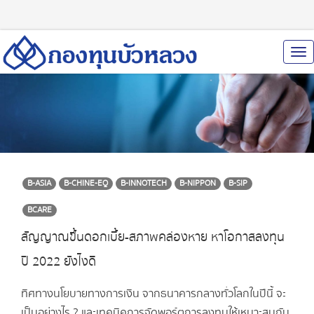
To
Nav
B-ASIA
B-CHINE-EQ
B-INNOTECH
B-NIPPON
B-SIP
BCARE
สัญญาณขึ้นดอกเบี้ย-สภาพคล่องหาย หาโอกาสลงทุน
ปี 2022 ยังไงดี
ทิศทางนโยบายทางการเงิน จากธนาคารกลางทั่วโลกในปีนี้ จะ
เป็นอย่างไร ? และเทคนิคการจัดพอร์ตการลงทุนให้เหมาะสมกับ