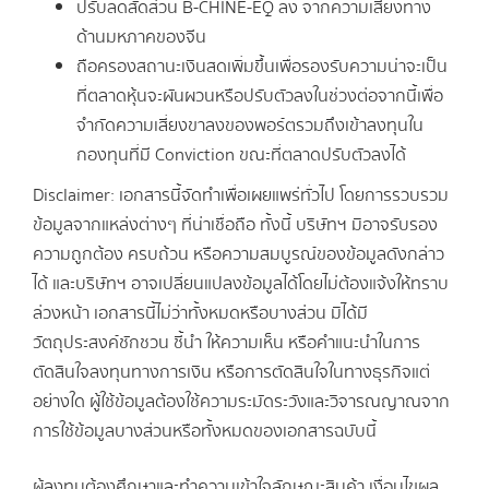
ปรับลดสัดส่วน B-CHINE-EQ ลง จากความเสี่ยงทาง
ด้านมหภาคของจีน
ถือครองสถานะเงินสดเพิ่มขึ้นเพื่อรองรับความน่าจะเป็น
ที่ตลาดหุ้นจะผันผวนหรือปรับตัวลงในช่วงต่อจากนี้เพื่อ
จำกัดความเสี่ยงขาลงของพอร์ตรวมถึงเข้าลงทุนใน
กองทุนที่มี Conviction ขณะที่ตลาดปรับตัวลงได้
Disclaimer: เอกสารนี้จัดทำเพื่อเผยแพร่ทั่วไป โดยการรวบรวม
ข้อมูลจากแหล่งต่างๆ ที่น่าเชื่อถือ ทั้งนี้ บริษัทฯ มิอาจรับรอง
ความถูกต้อง ครบถ้วน หรือความสมบูรณ์ของข้อมูลดังกล่าว
ได้ และบริษัทฯ อาจเปลี่ยนแปลงข้อมูลได้โดยไม่ต้องแจ้งให้ทราบ
ล่วงหน้า เอกสารนี้ไม่ว่าทั้งหมดหรือบางส่วน มิได้มี
วัตถุประสงค์ชักชวน ชี้นำ ให้ความเห็น หรือคำแนะนำในการ
ตัดสินใจลงทุนทางการเงิน หรือการตัดสินใจในทางธุรกิจแต่
อย่างใด ผู้ใช้ข้อมูลต้องใช้ความระมัดระวังและวิจารณญาณจาก
การใช้ข้อมูลบางส่วนหรือทั้งหมดของเอกสารฉบับนี้
ผู้ลงทุนต้องศึกษาและทำความเข้าใจลักษณะสินค้า เงื่อนไขผล