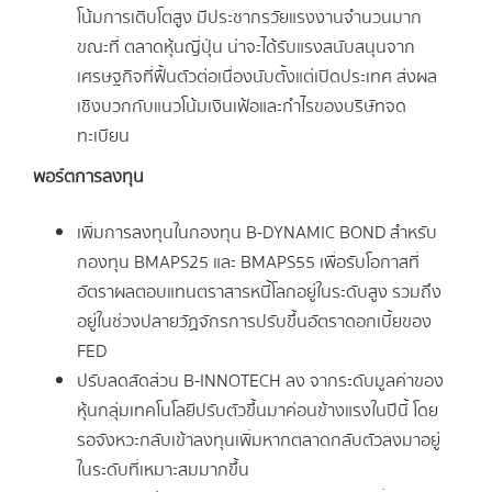
โน้มการเติบโตสูง มีประชากรวัยแรงงานจำนวนมาก
ขณะที่ ตลาดหุ้นญี่ปุ่น น่าจะได้รับแรงสนับสนุนจาก
เศรษฐกิจที่ฟื้นตัวต่อเนื่องนับตั้งแต่เปิดประเทศ ส่งผล
เชิงบวกกับแนวโน้มเงินเฟ้อและกำไรของบริษัทจด
ทะเบียน
พอร์ตการลงทุน
เพิ่มการลงทุนในกองทุน B-DYNAMIC BOND สำหรับ
กองทุน BMAPS25 และ BMAPS55 เพื่อรับโอกาสที่
อัตราผลตอบแทนตราสารหนี้โลกอยู่ในระดับสูง รวมถึง
อยู่ในช่วงปลายวัฏจักรการปรับขึ้นอัตราดอกเบี้ยของ
FED
ปรับลดสัดส่วน B-INNOTECH ลง จากระดับมูลค่าของ
หุ้นกลุ่มเทคโนโลยีปรับตัวขึ้นมาค่อนข้างแรงในปีนี้ โดย
รอจังหวะกลับเข้าลงทุนเพิ่มหากตลาดกลับตัวลงมาอยู่
ในระดับที่เหมาะสมมากขึ้น