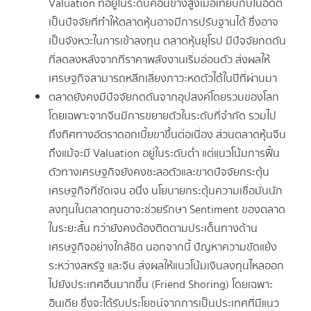
Valuation ที่อยู่ในระดับค่อนข้างสูงเมื่อเทียบกับในอดีต
เป็นปัจจัยที่ทำให้ตลาดหุ้นอาจมีการปรับฐานได้ ซึ่งอาจ
เป็นจังหวะในการเข้าลงทุน ตลาดหุ้นยุโรป มีปัจจัยกดดัน
ที่ลดลงหลังจากที่ราคาพลังงานเริ่มอ่อนตัว ส่งผลให้
เศรษฐกิจสามารถหลีกเลี่ยงภาวะหดตัวได้ในปีที่ผ่านมา
ตลาดยังคงมีปัจจัยกดดันจากอุปสงค์โดยรวมของโลก
โดยเฉพาะจากจีนมีการขยายตัวในระดับที่จำกัด รวมไป
ถึงทิศทางอัตราดอกเบี้ยขาขึ้นต่อเนื่อง ส่วนตลาดหุ้นจีน
ถึงแม้จะมี Valuation อยู่ในระดับต่ำ แต่แนวโน้มการฟื้น
ตัวทางเศรษฐกิจยังคงชะลอตัวและขาดปัจจัยกระตุ้น
เศรษฐกิจที่ชัดเจน อนึ่ง นโยบายกระตุ้นความเชื่อมั่นนัก
ลงทุนในตลาดทุนอาจะช่วยรักษา Sentiment ของตลาด
ในระยะสั้น ทว่ายังคงต้องติดตามประเด็นทางด้าน
เศรษฐกิจอย่างใกล้ชิด นอกจากนี้ ปัญหาความขัดแย้ง
ระหว่างสหรัฐ และจีน ส่งผลให้แนวโน้มเงินลงทุนไหลออก
ไปยังประเทศอื่นมากขึ้น (Friend Shoring) โดยเฉพาะ
อินเดีย ซึ่งจะได้รับประโยชน์จากการเป็นประเทศที่มีแนว