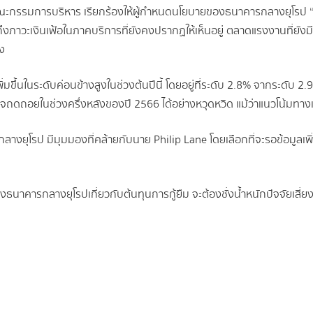
ิกคณะกรรมการบริหาร เรียกร้องให้ผู้กำหนดนโยบายของธนาคารกลางยุโรป 
ึงภาวะเงินเฟ้อในภาคบริการที่ยังคงปรากฏให้เห็นอยู่ ตลาดแรงงานที่ยังม
ง
่มขึ้นในระดับค่อนข้างสูงในช่วงต้นปีนี้ โดยอยู่ที่ระดับ 2.8% จากระดับ 2.
จถดถอยในช่วงครึ่งหลังของปี 2566 ได้อย่างหวุดหวิด แม้ว่าแนวโน้มทา
ยุโรป มีมุมมองที่คล้ายกับนาย Philip Lane โดยเลือกที่จะรอข้อมูลเพิ่ม
ของธนาคารกลางยุโรปเกี่ยวกับต้นทุนการกู้ยืม จะต้องชั่งน้ำหนักปัจจัยเ