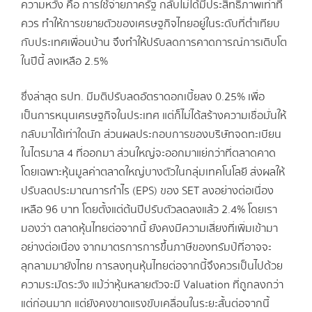
ความหวัง คือ การใช้จ่ายภาครัฐ กลับไม่ได้มีประสิทธิภาพเท่าที่
ควร ทำให้การขยายตัวของเศรษฐกิจไทยอยู่ในระดับที่ต่ำเทียบ
กับประเทศเพื่อนบ้าน จึงทำให้ปรับลดการคาดการณ์การเติบโต
ในปีนี้ ลงเหลือ 2.5%
ซึ่งล่าสุด ธปท. มีมติปรับลดอัตราดอกเบี้ยลง 0.25% เพื่อ
เป็นการหนุนเศรษฐกิจในประเทศ แต่ก็ไม่ได้สร้างความเชื่อมั่นให้
กลับมาได้เท่าใดนัก ส่วนผลประกอบการของบริษัทจดทะเบียน
ในไตรมาส 4 ที่ออกมา ส่วนใหญ่จะออกมาแย่กว่าที่ตลาดคาด
โดยเฉพาะหุ้นมูลค่าตลาดใหญ่บางตัวในกลุ่มเทคโนโลยี ส่งผลให้
ปรับลดประมาณการกำไร (EPS) ของ SET ลงอย่างต่อเนื่อง
เหลือ 96 บาท โดยตั้งแต่ต้นปีปรับตัวลดลงแล้ว 2.4% โดยเรา
มองว่า ตลาดหุ้นไทยต่อจากนี้ ยังคงมีความเสี่ยงที่เพิ่มเข้ามา
อย่างต่อเนื่อง จากมาตรการการขึ้นภาษีของทรัมป์ที่อาจจะ
ลุกลามมายังไทย การลงทุนหุ้นไทยต่อจากนี้จึงควรเป็นไปด้วย
ความระมัดระวัง แม้ว่าหุ้นหลายตัวจะมี Valuation ที่ถูกลงกว่า
แต่ก่อนมาก แต่ยังคงขาดแรงขับเคลื่อนในระยะสั้นต่อจากนี้