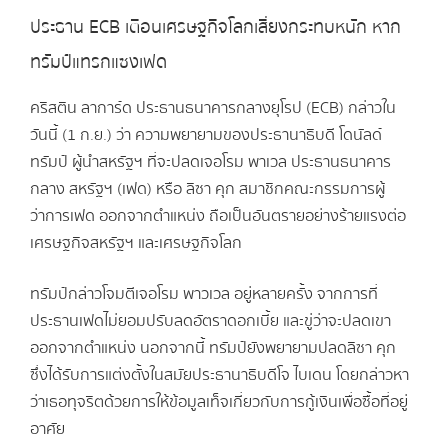
ประธาน ECB เตือนเศรษฐกิจโลกเสี่ยงกระทบหนัก หาก
ทรัมป์แทรกแซงเฟด
คริสติน ลาการ์ด ประธานธนาคารกลางยุโรป (ECB) กล่าวใน
วันนี้ (1 ก.ย.) ว่า ความพยายามของประธานาธิบดี โดนัลด์
ทรัมป์ ผู้นำสหรัฐฯ ที่จะปลดเจอโรม พาเวล ประธานธนาคาร
กลาง สหรัฐฯ (เฟด) หรือ ลิซา คุก สมาชิกคณะกรรมการผู้
ว่าการเฟด ออกจากตำแหน่ง ถือเป็นอันตรายอย่างร้ายแรงต่อ
เศรษฐกิจสหรัฐฯ และเศรษฐกิจโลก
ทรัมป์กล่าวโจมตีเจอโรม พาวเวล อยู่หลายครั้ง จากการที่
ประธานเฟดไม่ยอมปรับลดอัตราดอกเบี้ย และขู่ว่าจะปลดเขา
ออกจากตำแหน่ง นอกจากนี้ ทรัมป์ยังพยายามปลดลิซา คุก
ซึ่งได้รับการแต่งตั้งในสมัยประธานาธิบดีโจ ไบเดน โดยกล่าวหา
ว่าเธอทุจริตด้วยการให้ข้อมูลเท็จเกี่ยวกับการกู้เงินเพื่อซื้อที่อยู่
อาศัย