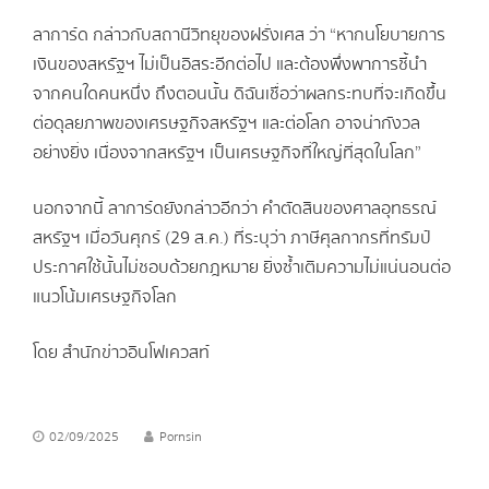
ลาการ์ด กล่าวกับสถานีวิทยุของฝรั่งเศส ว่า “หากนโยบายการ
เงินของสหรัฐฯ ไม่เป็นอิสระอีกต่อไป และต้องพึ่งพาการชี้นำ
จากคนใดคนหนึ่ง ถึงตอนนั้น ดิฉันเชื่อว่าผลกระทบที่จะเกิดขึ้น
ต่อดุลยภาพของเศรษฐกิจสหรัฐฯ และต่อโลก อาจน่ากังวล
อย่างยิ่ง เนื่องจากสหรัฐฯ เป็นเศรษฐกิจที่ใหญ่ที่สุดในโลก”
นอกจากนี้ ลาการ์ดยังกล่าวอีกว่า คำตัดสินของศาลอุทธรณ์
สหรัฐฯ เมื่อวันศุกร์ (29 ส.ค.) ที่ระบุว่า ภาษีศุลกากรที่ทรัมป์
ประกาศใช้นั้นไม่ชอบด้วยกฎหมาย ยิ่งซ้ำเติมความไม่แน่นอนต่อ
แนวโน้มเศรษฐกิจโลก
โดย สำนักข่าวอินโฟเควสท์
02/09/2025
Pornsin