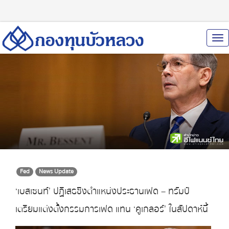
To
Nav
Fed
News Update
‘เบสเซนท์’ ปฏิเสธชิงตำแหน่งประธานเฟด – ทรัมป์
เตรียมแต่งตั้งกรรมการเฟด แทน ‘คูเกลอร์’ ในสัปดาห์นี้