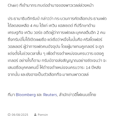
Chair) ที่เข้ามากระทบต่ออำนาจของพาวเวลล์ล่วงหน้า
ประธานาธิบดีทรัมป์ กล่าวว่า กระบวนการคัดเลือกประธานเฟด
ได้ลดลงเหลือ 4 คน ได้แก่ เควิน แฮสเซตต์ ที่ปรึกษาด้าน
เศรษฐกิจ เควิน วอร์ช อดีตผู้ว่าการเฟดและบุคคลอื่นอีก 2 คน
ซึ่งทรัมป์ไม่ได้เปิดเผยชื่อ แต่เชื่อว่าหนึ่งในนั้นคือ คริสโตเฟอร์
วอลเลอร์ ผู้ว่าการเฟดคนปัจจุบัน โดยผู้มาแทนคูเกลอร์ จะถูก
แต่งตั้งในช่วงเวลาสั้น ๆ เพื่อดำรงตำแหน่งจนครบวาระของคู
เกลอร์ อย่างไรก็ตาม ทรัมป์อาจส่งสัญญาณอย่างชัดเจนว่า จะ
เสนอชื่อบุคคลคนนี้ ให้ดำรงตำแหน่งจนครบวาระ 14 ปีหลัง
จากนั้น และยังอาจเป็นตัวเลือกที่จะมาแทนพาวเวลล์
ที่มา
Bloomberg
และ
Reuters
, สำนักข่าวอีไฟแนนซ์ไทย
06/08/2025
Pornsin