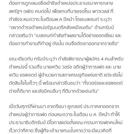
ต้องการถูกเสนอชื่อเข้าชิงตำแหน่งประธานธนาคารกลาง
สหรัฐฯ (เฟด) คนต่อไป เพื่อแทนที่นายเจอโรม พาวเวลล์ ที่
กำลังจะหมดวาระในเดือนพ.ค.ปีหน้า โดยเบสเซนท์ ระบุว่า
“อยากดำรงตำแหน่งรัฐมนตรีคลังเหมือนเดิม” ด้านทรัมป์
กล่าวเสริมว่า “เบสเซนท์กำลังทำผลงานได้อย่างยอดเยี่ยม และ
ต้องการทำงานที่ทำอยู่ ดังนั้น ตนจึงตัดเขาออกจากรายชื่อ”
ขณะเดียวกัน ทรัมป์ระบุว่า กำลังพิจารณาผู้สมัคร 4 คนสำหรับ
ตำแหน่งนี้ รวมถึง นายเควิน วอร์ช อดีตผู้ว่าการเฟด และ นาย
เควิน แฮสเซตต์ ผู้อำนวยการสภาเศรษฐกิจแห่งชาติ แต่จะยังไม่
ตัดสินใจในเร็วๆ นี้ พร้อมกล่าวชื่นชมว่า “ทั้งวอร์ชและแฮสเซตต์
ต่างก็ดีมาก และยังมีคนอื่นๆ ที่ดีมากด้วยเช่นกัน”
เมื่อวันศุกร์ที่ผ่านมา อาเดรียนา คูเกลอร์ ประกาศลาออกจาก
ตำแหน่งผู้ว่าการเฟด ก่อนหมดวาระในเดือน ม.ค. ปีหน้า ทำให้
ประธานาธิบดีทรัมป์ มีโอกาสแต่งตั้งคณะกรรมการเฟดคนใหม่
เร็วกว่าที่คาด ซึ่งผู้ที่จะเข้ามาแทนนั้นคาดว่าจะมีแนวคิดที่