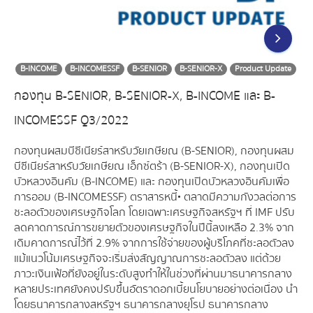
B-INCOME
B-INCOMESSF
B-SENIOR
B-SENIOR-X
Product Update
กองทุน B-SENIOR, B-SENIOR-X, B-INCOME และ B-
INCOMESSF Q3/2022
กองทุนผสมบีซีเนียร์สาหรับวัยเกษียณ (B-SENIOR), กองทุนผสม
บีซีเนียร์สาหรับวัยเกษียณ เอ็กซ์ตร้า (B-SENIOR-X), กองทุนเปิด
บัวหลวงอินคัม (B-INCOME) และ กองทุนเปิดบัวหลวงอินคัมเพื่อ
การออม (B-INCOMESSF) ตราสารหนี้• ตลาดมีความกังวลต่อการ
ชะลอตัวของเศรษฐกิจโลก โดยเฉพาะเศรษฐกิจสหรัฐฯ ที่ IMF ปรับ
ลดคาดการณ์การขยายตัวของเศรษฐกิจในปีนี้ลงเหลือ 2.3% จาก
เดิมคาดการณ์ไว้ที่ 2.9% จากการใช้จ่ายของผู้บริโภคที่ชะลอตัวลง
แม้แนวโน้มเศรษฐกิจจะเริ่มส่งสัญญาณการชะลอตัวลง แต่ด้วย
ภาวะเงินเฟ้อที่ยังอยู่ในระดับสูงทำให้ในช่วงที่ผ่านมาธนาคารกลาง
หลายประเทศยังคงปรับขึ้นอัตราดอกเบี้ยนโยบายอย่างต่อเนื่อง นำ
โดยธนาคารกลางสหรัฐฯ ธนาคารกลางยุโรป ธนาคารกลาง