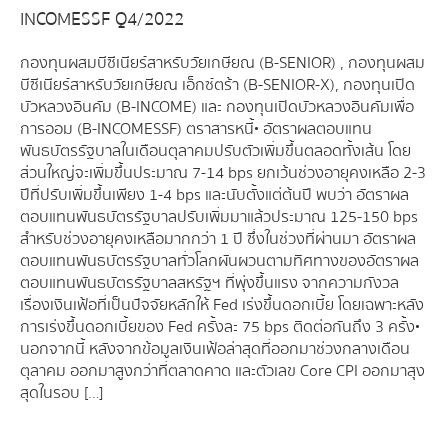
INCOMESSF Q4/2022
กองทุนผสมบีซีเนียร์สาหรับวัยเกษียณ (B-SENIOR) , กองทุนผสม
บีซีเนียร์สาหรับวัยเกษียณ เอ็กซ์ตร้า (B-SENIOR-X), กองทุนเปิด
บัวหลวงอินคัม (B-INCOME) และ กองทุนเปิดบัวหลวงอินคัมเพื่อ
การออม (B-INCOMESSF) ตราสารหนี้• อัตราผลตอบแทน
พันธบัตรรัฐบาลในเดือนตุลาคมปรับตัวเพิ่มขึ้นตลอดทั้งเส้น โดย
ส่วนใหญ่จะเพิ่มขึ้นประมาณ 7-14 bps ยกเว้นช่วงอายุคงเหลือ 2-3
ปีที่ปรับเพิ่มขึ้นเพียง 1-4 bps และนับตั้งแต่ต้นปี พบว่า อัตราผล
ตอบแทนพันธบัตรรัฐบาลปรับเพิ่มมาแล้วประมาณ 125-150 bps
สำหรับช่วงอายุคงเหลือมากกว่า 1 ปี ซึ่งในช่วงที่ผ่านมา อัตราผล
ตอบแทนพันธบัตรรัฐบาลทั่วโลกผันผวนตามทิศทางของอัตราผล
ตอบแทนพันธบัตรรัฐบาลสหรัฐฯ ที่พุ่งขึ้นแรง จากความกังวล
เรื่องเงินเฟ้อที่เป็นปัจจัยหลักให้ Fed เร่งขึ้นดอกเบี้ย โดยเฉพาะหลัง
การเร่งขึ้นดอกเบี้ยของ Fed ครั้งละ 75 bps ติดต่อกันถึง 3 ครั้ง•
นอกจากนี้ หลังจากข้อมูลเงินเฟ้อล่าสุดที่ออกมาช่วงกลางเดือน
ตุลาคม ออกมาสูงกว่าที่ตลาดคาด และตัวเลข Core CPI ออกมาสุง
สุดในรอบ […]