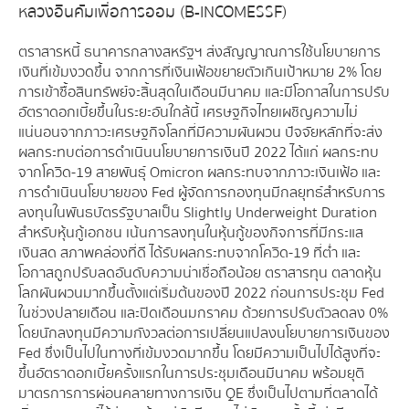
หลวงอินคัมเพื่อการออม (B-INCOMESSF)
ตราสารหนี้ ธนาคารกลางสหรัฐฯ ส่งสัญญาณการใช้นโยบายการ
เงินที่เข้มงวดขึ้น จากการที่เงินเฟ้อขยายตัวเกินเป้าหมาย 2% โดย
การเข้าซื้อสินทรัพย์จะสิ้นสุดในเดือนมีนาคม และมีโอกาสในการปรับ
อัตราดอกเบี้ยขึ้นในระยะอันใกล้นี้ เศรษฐกิจไทยเผชิญความไม่
แน่นอนจากภาวะเศรษฐกิจโลกที่มีความผันผวน ปัจจัยหลักที่จะส่ง
ผลกระทบต่อการดำเนินนโยบายการเงินปี 2022 ได้แก่ ผลกระทบ
จากโควิด-19 สายพันธุ์ Omicron ผลกระทบจากภาวะเงินเฟ้อ และ
การดำเนินนโยบายของ Fed ผู้จัดการกองทุนมีกลยุทธ์สำหรับการ
ลงทุนในพันธบัตรรัฐบาลเป็น Slightly Underweight Duration
สำหรับหุ้นกู้เอกชน เน้นการลงทุนในหุ้นกู้ของกิจการที่มีกระแส
เงินสด สภาพคล่องที่ดี ได้รับผลกระทบจากโควิด-19 ที่ต่ำ และ
โอกาสถูกปรับลดอันดับความน่าเชื่อถือน้อย ตราสารทุน ตลาดหุ้น
โลกผันผวนมากขึ้นตั้งแต่เริ่มต้นของปี 2022 ก่อนการประชุม Fed
ในช่วงปลายเดือน และปิดเดือนมกราคม ด้วยการปรับตัวลดลง 0%
โดยนักลงทุนมีความกังวลต่อการเปลี่ยนแปลงนโยบายการเงินของ
Fed ซึ่งเป็นไปในทางที่เข้มงวดมากขึ้น โดยมีความเป็นไปได้สูงที่จะ
ขึ้นอัตราดอกเบี้ยครั้งแรกในการประชุมเดือนมีนาคม พร้อมยุติ
มาตรการการผ่อนคลายทางการเงิน QE ซึ่งเป็นไปตามที่ตลาดได้