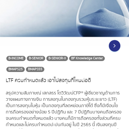
B-INCOME
B-SENIOR
B-SENIOR-X
BF Knowledge Center
BMAPS25
BMAPS55
LTF ครบกำหนดแล้ว เอาไปลงทุนที่ไหนต่อดี
สรุปความสัมภาษณ์ เสกสรร โตวิวัฒน์ CFP® ผู้เชี่ยวชาญด้านการ
วางแผนทางการเงิน การลงทุนในกองทุนรวมหุ้นระยะยาว (LTF)
เป็นการลงทุนในหุ้น เป็นกองทุนที่ลดหย่อนภาษีได้ ซึ่งก็มีเงื่อนไข
การถือครองอย่างน้อย 5 ปีปฏิทิน และ 7 ปีปฏิทิน บางคนถือครอง
จนครบกำหนดทั้งหมดแล้ว บางคนก็มีการถือครองทั้งส่วนที่ครบ
กำหนดและไม่ครบกำหนดปะปนกันอยู่ ในปี 2565 นี้ เงินลงทุนปี