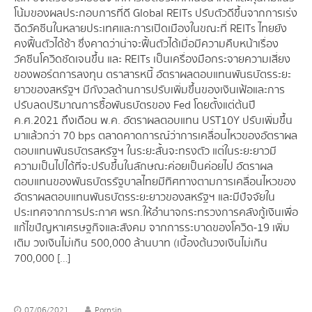
โน้มของผลประกอบการที่ดี Global REITs ปรับตัวดีขึ้นจากการเร่ง
ฉีดวัคซีนในหลายประเทศและการเปิดเมืองในขณะที่ REITs ไทยยัง
คงฟื้นตัวได้ช้า ซึ่งคาดว่าน่าจะฟื้นตัวได้เมื่อมีความคืบหน้าเรื่อง
วัคซีนโควิดชัดเจนขึ้น และ REITs เป็นเครื่องมือกระจายความเสี่ยง
ของพอร์ตการลงทุน ตราสารหนี้ อัตราผลตอบแทนพันธบัตรระยะ
ยาวของสหรัฐฯ มีกังวลด้านการปรับเพิ่มขึ้นของเงินเฟ้อและการ
ปรับลดปริมาณการซื้อพันธบัตรของ Fed โดยตั้งแต่ต้นปี
ค.ศ.2021 ถึงเดือน พ.ค. อัตราผลตอบแทน UST10Y ปรับเพิ่มขึ้น
มาแล้วกว่า 70 bps ตลาดคาดการณ์ว่าการเคลื่อนไหวของอัตราผล
ตอบแทนพันธบัตรสหรัฐฯ ในระยะสั้นจะทรงตัว แต่ในระยะยาวมี
ความเป็นไปได้ที่จะปรับขึ้นในลักษณะค่อยเป็นค่อยไป อัตราผล
ตอบแทนของพันธบัตรรัฐบาลไทยมีทิศทางตามการเคลื่อนไหวของ
อัตราผลตอบแทนพันธบัตรระยะยาวของสหรัฐฯ และมีปัจจัยใน
ประเทศจากการประกาศ พรก.ให้อำนาจกระทรวงการคลังกู้เงินเพื่อ
แก้ไขปัญหาเศรษฐกิจและสังคม จากการระบาดของโควิด-19 เพิ่ม
เติม วงเงินไม่เกิน 500,000 ล้านบาท (เบื้องต้นวงเงินไม่เกิน
700,000 […]
07/06/2021
Pornsin