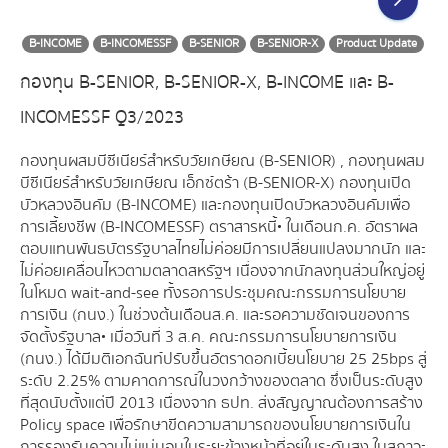
B-INCOME
B-INCOMESSF
B-SENIOR
B-SENIOR-X
Product Update
กองทุน B-SENIOR, B-SENIOR-X, B-INCOME และ B-
INCOMESSF Q3/2023
กองทุนผสมบีซีเนียร์สำหรับวัยเกษียณ (B-SENIOR) , กองทุนผสม
บีซีเนียร์สำหรับวัยเกษียณ เอ็กซ์ตร้า (B-SENIOR-X) กองทุนเปิด
บัวหลวงอินคัม (B-INCOME) และกองทุนเปิดบัวหลวงอินคัมเพื่อ
การเลี้ยงชีพ (B-INCOMESSF) ตราสารหนี้• ในเดือนก.ค. อัตราผล
ตอบแทนพันธบัตรรัฐบาลไทยไม่ค่อยมีการเปลี่ยนแปลงมากนัก และ
ไม่ค่อยเคลื่อนไหวตามตลาดสหรัฐฯ เนื่องจากนักลงทุนส่วนใหญ่อยู่
ในโหมด wait-and-see ทั้งรอการประชุมคณะกรรมการนโยบาย
การเงิน (กนง.) ในช่วงต้นเดือนส.ค. และรอความชัดเจนของการ
จัดตั้งรัฐบาล• เมื่อวันที่ 3 ส.ค. คณะกรรมการนโยบายการเงิน
(กนง.) ได้มีมติเอกฉันท์ปรับขึ้นอัตราดอกเบี้ยนโยบาย 25 25bps สู่
ระดับ 2.25% ตามคาดการณ์ในวงกว้างของตลาด ซึ่งเป็นระดับสูง
ที่สุดนับตั้งแต่ปี 2013 เนื่องจาก ธปท. ส่งสัญญาณต้องการสร้าง
Policy space เพื่อรักษาขีดความสามารถของนโยบายการเงินใน
การรองรับความไม่แน่นอนในระยะข้างหน้าที่อยู่ในระดับสูง ในสภาวะ