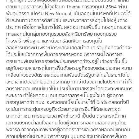
Highlight อัตราผลตอบแทนพันธบัตรมีแนวโน้มปรับขึ้น ทำให้ผล
ตอบแทนตราสารหนี้ไม่จูงใจนัก Theme การลงทุนปี 2564 ‘ผ่าน
พ้นอุปสรรค เปิดรับ New Normal’ เน้นลงทุนในบริษัทที่ปรับตัวได้
ดีและทนทานต่อการดิสรัปชัน และกระจายการลงทุนไปยังหุ้นต่าง
ประเทศ เพื่อโอกาสในการได้รับผลตอบแทนเพิ่มขึ้น กองทุนกระจาย
การลงทุนในกลุ่มกองทุนรวมอสังหาริมทรัพย์ กองทุนรวม
โครงสร้างพื้นฐาน และหน่วยทรัสต์เพื่อการลงทุนใน
อสังหาริมทรัพย์ เพราะมีกระแสเงินสดสม่ำเสมอ รวมถึงทองคำที่จะ
ได้ประโยชน์จากการฟื้นตัวของเศรษฐกิจ ตราสารหนี้ อัตราผล
ตอบแทนพันธบัตรของแต่ละประเทศคาดว่าจะอยู่ในช่วงขาขึ้น ขึ้น
อยู่กับความสามารถในการฟื้นตัวเศรษฐกิจของแต่ละประเทศ ความ
เคลื่อนไหวของอัตราผลตอบแทนพันธบัตรรัฐบาลไทยในระยะถัดไป
จะมาจากปัจจัยภายนอกประเทศมากกว่าปัจจัยภายในประเทศ ทำให้
อัตราผลตอบแทนมีแนวโน้มปรับขึ้นตามสหรัฐฯ โดยเฉพาะพันธบัตร
ระยะยาว ทำให้ผลตอบแทนของตราสารหนี้ไม่จูงใจนัก ผู้จัดการ
กองทุนคาดว่า กนง. จะคงดอกเบี้ยนโยบายไว้ที่ 0.5% ตลอดทั้งปี
จะเน้นการกระตุ้นเศรษฐกิจด้วยมาตรการอื่นที่ให้ผลเฉพาะจุด
มากกว่า เช่น การขยายเวลาพักชำระหนี้ เป็นต้น ตราสารหนี้ภาค
เอกชนยังคงน่าสนใจลงทุน โดยผู้จัดการกองทุนเลือกลงทุนโดย
พิจารณาจากคุณภาพของผู้ออกตราสารและอัตราผลตอบแทนกับ
ความเสี่ยงที่เหมาะสม ตราสารทุน มุมมองเชิงบวกต่อการฟื้นตัว