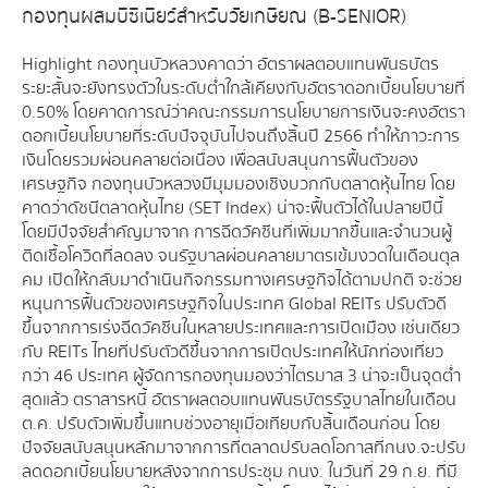
กองทุนผสมบีซีเนียร์สำหรับวัยเกษียณ (B-SENIOR)
Highlight กองทุนบัวหลวงคาดว่า อัตราผลตอบแทนพันธบัตร
ระยะสั้นจะยังทรงตัวในระดับต่ำใกล้เคียงกับอัตราดอกเบี้ยนโยบายที่
0.50% โดยคาดการณ์ว่าคณะกรรมการนโยบายการเงินจะคงอัตรา
ดอกเบี้ยนโยบายที่ระดับปัจจุบันไปจนถึงสิ้นปี 2566 ทำให้ภาวะการ
เงินโดยรวมผ่อนคลายต่อเนื่อง เพื่อสนับสนุนการฟื้นตัวของ
เศรษฐกิจ กองทุนบัวหลวงมีมุมมองเชิงบวกกับตลาดหุ้นไทย โดย
คาดว่าดัชนีตลาดหุ้นไทย (SET Index) น่าจะฟื้นตัวได้ในปลายปีนี้
โดยมีปัจจัยสำคัญมาจาก การฉีดวัคซีนที่เพิ่มมากขื้นและจำนวนผู้
ติดเชื้อโควิดที่ลดลง จนรัฐบาลผ่อนคลายมาตรเข้มงวดในเดือนตุล
คม เปิดให้กลับมาดำเนินกิจกรรมทางเศรษฐกิจได้ตามปกติ จะช่วย
หนุนการฟื้นตัวของเศรษฐกิจในประเทศ Global REITs ปรับตัวดี
ขึ้นจากการเร่งฉีดวัคซีนในหลายประเทศและการเปิดเมือง เช่นเดียว
กับ REITs ไทยที่ปรับตัวดีขึ้นจากการเปิดประเทศให้นักท่องเที่ยว
กว่า 46 ประเทศ ผู้จัดการกองทุนมองว่าไตรมาส 3 น่าจะเป็นจุดต่ำ
สุดแล้ว ตราสารหนี้ อัตราผลตอบแทนพันธบัตรรัฐบาลไทยในเดือน
ต.ค. ปรับตัวเพิ่มขึ้นแทบช่วงอายุเมื่อเทียบกับสิ้นเดือนก่อน โดย
ปัจจัยสนับสนุนหลักมาจากการที่ตลาดปรับลดโอกาสที่กนง.จะปรับ
ลดดอกเบี้ยนโยบายหลังจากการประชุม กนง. ในวันที่ 29 ก.ย. ที่มี