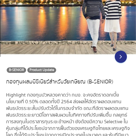
B-SENIOR
Product Update
กองทุนผสมบีซีเนียร์สำหรับวัยเกษียณ (B-SENIOR)
Highlight กองทุนบัวหลวงคาดว่า กนง. จะคงอัตราดอกเบี้ย
นโยบายที่ 0.50% ตลอดทั้งปี 2564 ส่งผลให้อัตราผลตอบแทน
พันธบัตรระยะสั้นปรับตัวได้ในกรอบจำกัด ขณะที่อัตราผลตอบแทน
พันธบัตรระยะยาวมีโอกาสผันผวนในทิศทางที่ปรับเพิ่มขึ้น กลยุทธ์
การลงทุนในตราสารทุนระยะข้างหน้า ยังต้องมีความ Selective ใน
หุ้นกลุ่มที่ได้ประโยชน์จากการฟื้นตัวของเศรษฐกิจไทยและเศรษฐกิจ
โลก ซึ่งได้รับประโยชน์จากการเปิดประเทศในอนาคต และหุ้นที่มีแนว