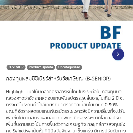
B-SENIOR
Product Update
Uncategorized
กองทุนผสมบีซีเนียร์สำหรับวัยเกษียณ (B-SENIOR)
Highlight แนวโน้มตลาดตราสารหนี้ไทยในระยะต่อไป กองทุนบัว
หลวงคาดว่าอัตราผลตอบแทนพันธบัตรระยะสั้นอายุไม่เกิน 2 ปี จะ
ทรงตัวในระดับต่ำใกล้เคียงกับอัตราดอกเบี้ยนโยบายที่ 0.50%
ขณะที่อัตราผลตอบแทนพันธบัตรระยะยาวยังมีความเสี่ยงที่จะปรับ
เพิ่มขึ้นได้ตามอัตราผลตอบแทนพันธบัตรสหรัฐฯ ที่มีโอกาสปรับ
เพิ่มขึ้นตามแนวโน้มการฟื้นตัวทางเศรษฐกิจ กลยุทธ์การลงทุนยัง
คง Selective เน้นหุ้นที่มีปัจจัยพื้นฐานแข็งแกร่ง มีการปรับตัวทาง