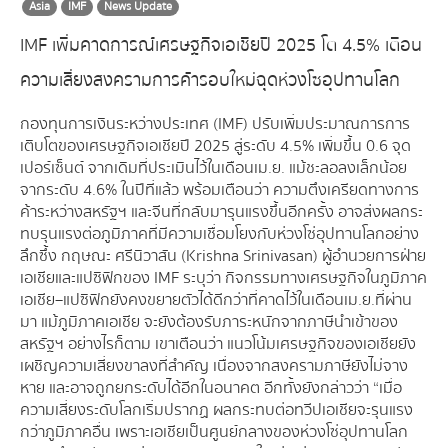
Asia
IMF
News Update
IMF เพิ่มคาดการณ์เศรษฐกิจเอเชียปี 2025 โต 4.5% เตือน
ความเสี่ยงสงครามการค้ารอบใหม่ฉุดห่วงโซอุปทานโลก
กองทุนการเงินระหว่างประเทศ (IMF) ปรับเพิ่มประมาณการการ
เติบโตของเศรษฐกิจเอเชียปี 2025 สู่ระดับ 4.5% เพิ่มขึ้น 0.6 จุด
เปอร์เซ็นต์ จากเดิมที่ประเมินไว้ในเดือนเม.ย. แม้ชะลอลงเล็กน้อย
จากระดับ 4.6% ในปีที่แล้ว พร้อมเตือนว่า ความตึงเครียดทางการ
ค้าระหว่างสหรัฐฯ และจีนที่กลับมารุนแรงขึ้นอีกครั้ง อาจส่งผลกระ
ทบรุนแรงต่อภูมิภาคที่มีความเชื่อมโยงกับห่วงโซ่อุปทานโลกอย่าง
ลึกซึ้ง กฤษณะ ศรีนิวาสัน (Krishna Srinivasan) ผู้อำนวยการฝ่าย
เอเชียและแปซิฟิกของ IMF ระบุว่า กิจกรรมทางเศรษฐกิจในภูมิภาค
เอเชีย–แปซิฟิกยังคงขยายตัวได้ดีกว่าที่คาดไว้ในเดือนเม.ย.ที่ผ่าน
มา แม้ภูมิภาคเอเชีย จะยังต้องรับภาระหนักจากภาษีนำเข้าของ
สหรัฐฯ อย่างไรก็ตาม เขาเตือนว่า แนวโน้มเศรษฐกิจของเอเชียยัง
เผชิญความเสี่ยงขาลงที่สำคัญ เนื่องจากสงครามภาษียังไม่จาง
หาย และอาจถูกยกระดับได้อีกในอนาคต อีกทั้งยังกล่าวว่า “เมื่อ
ความเสี่ยงระดับโลกเริ่มปรากฏ ผลกระทบต่อทวีปเอเชียจะรุนแรง
กว่าภูมิภาคอื่น เพราะเอเชียเป็นศูนย์กลางของห่วงโซ่อุปทานโลก