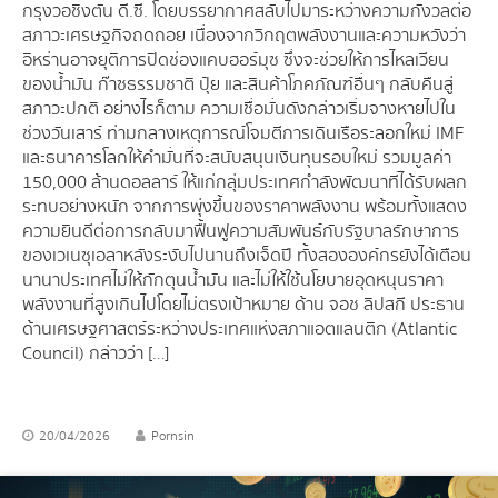
กรุงวอชิงตัน ดี.ซี. โดยบรรยากาศสลับไปมาระหว่างความกังวลต่อ
สภาวะเศรษฐกิจถดถอย เนื่องจากวิกฤตพลังงานและความหวังว่า
อิหร่านอาจยุติการปิดช่องแคบฮอร์มุซ ซึ่งจะช่วยให้การไหลเวียน
ของน้ำมัน ก๊าซธรรมชาติ ปุ๋ย และสินค้าโภคภัณฑ์อื่นๆ กลับคืนสู่
สภาวะปกติ อย่างไรก็ตาม ความเชื่อมั่นดังกล่าวเริ่มจางหายไปใน
ช่วงวันเสาร์ ท่ามกลางเหตุการณ์โจมตีการเดินเรือระลอกใหม่ IMF
และธนาคารโลกให้คำมั่นที่จะสนับสนุนเงินทุนรอบใหม่ รวมมูลค่า
150,000 ล้านดอลลาร์ ให้แก่กลุ่มประเทศกำลังพัฒนาที่ได้รับผลก
ระทบอย่างหนัก จากการพุ่งขึ้นของราคาพลังงาน พร้อมทั้งแสดง
ความยินดีต่อการกลับมาฟื้นฟูความสัมพันธ์กับรัฐบาลรักษาการ
ของเวเนซุเอลาหลังระงับไปนานถึงเจ็ดปี ทั้งสององค์กรยังได้เตือน
นานาประเทศไม่ให้กักตุนน้ำมัน และไม่ให้ใช้นโยบายอุดหนุนราคา
พลังงานที่สูงเกินไปโดยไม่ตรงเป้าหมาย ด้าน จอช ลิปสกี ประธาน
ด้านเศรษฐศาสตร์ระหว่างประเทศแห่งสภาแอตแลนติก (Atlantic
Council) กล่าวว่า […]
20/04/2026
Pornsin