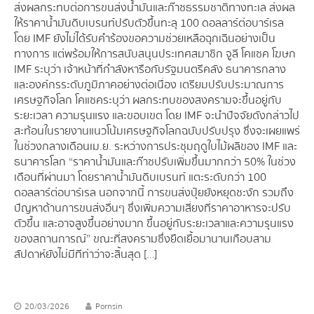
ส่งผลกระทบต่อการขนส่งน้ำมันและก๊าซธรรมชาติทางทะเล ส่งผล
ให้ราคาน้ำมันดิบเบรนท์ปรับตัวขึ้นทะลุ 100 ดอลลาร์ต่อบาร์เรล
โดย IMF ยังไม่ได้รับคำร้องขอความช่วยเหลือฉุกเฉินอย่างเป็น
ทางการ แต่พร้อมให้การสนับสนุนประเทศสมาชิก จูลี โคแซค โฆษก
IMF ระบุว่า เจ้าหน้าที่กำลังหารือกับรัฐมนตรีคลัง ธนาคารกลาง
และองค์กรระดับภูมิภาคอย่างต่อเนื่อง เตรียมปรับประมาณการ
เศรษฐกิจโลก โคแซคระบุว่า ผลกระทบของสงครามจะขึ้นอยู่กับ
ระยะเวลา ความรุนแรง และขอบเขต โดย IMF จะนำปัจจัยดังกล่าวไป
สะท้อนในรายงานแนวโน้มเศรษฐกิจโลกฉบับปรับปรุง ซึ่งจะเผยแพร่
ในช่วงกลางเดือนเม.ย. ระหว่างการประชุมฤดูใบไม้ผลิของ IMF และ
ธนาคารโลก “ราคาน้ำมันและก๊าซปรับเพิ่มขึ้นมากกว่า 50% ในช่วง
เดือนที่ผ่านมา โดยราคาน้ำมันดิบเบรนท์ แตะระดับกว่า 100
ดอลลาร์ต่อบาร์เรล นอกจากนี้ การขนส่งปุ๋ยยังหยุดชะงัก รวมถึง
ปัญหาด้านการขนส่งอื่นๆ ซึ่งเพิ่มความเสี่ยงที่ราคาอาหารจะปรับ
ตัวขึ้น และอาจสูงขึ้นอย่างมาก ขึ้นอยู่กับระยะเวลาและความรุนแรง
ของสถานการณ์” ขณะที่สงครามซึ่งยืดเยื้อมานานเกือบสาม
สัปดาห์ยังไม่มีทีท่าว่าจะสิ้นสุด […]
20/03/2026
Pornsin