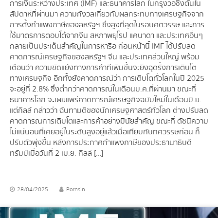
การเงินระหว่างประเทศ (IMF) และธนาคารโลก ในกรุงวอชิงตันใน
สัปดาห์ที่ผ่านมา ความกังวลเกี่ยวกับผลกระทบทางเศรษฐกิจจาก
การตั้งกำแพงภาษีของสหรัฐฯ ซึ่งสูงที่สุดในรอบศตวรรษ และการ
ใช้มาตรการตอบโต้จากจีน สหภาพยุโรป แคนาดา และประเทศอื่นๆ
กลายเป็นประเด็นสำคัญในการหารือ ก่อนหน้านี้ IMF ได้ปรับลด
คาดการณ์เศรษฐกิจของสหรัฐฯ จีน และประเทศส่วนใหญ่ พร้อม
เตือนว่า ความขัดแย้งทางการค้าที่เพิ่มขึ้นจะยิ่งฉุดรั้งการเติบโต
ทางเศรษฐกิจ อีกทั้งยังคาดการณ์ว่า การเติบโตทั่วโลกในปี 2025
จะอยู่ที่ 2.8% ซึ่งต่ำกว่าคาดการณ์ในเดือนม.ค.ที่ผ่านมา ขณะที่
ธนาคารโลก จะเผยแพร่คาดการณ์เศรษฐกิจฉบับใหม่ในเดือนมิ.ย.
แต่กิลล์ กล่าวว่า ฉันทามติของนักเศรษฐศาสตร์ทั่วโลก ต่างปรับลด
คาดการณ์การเติบโตและการค้าอย่างมีนัยสำคัญ ขณะที่ ดัชนีความ
ไม่แน่นอนที่เคยอยู่ในระดับสูงอยู่แล้วเมื่อเทียบกับทศวรรษก่อน ก็
ปรับตัวพุ่งขึ้น หลังการประกาศกำแพงภาษีของประธานาธิบดี
ทรัมป์เมื่อวันที่ 2 เม.ย. กิลล์ […]
28/04/2025
Pornsin