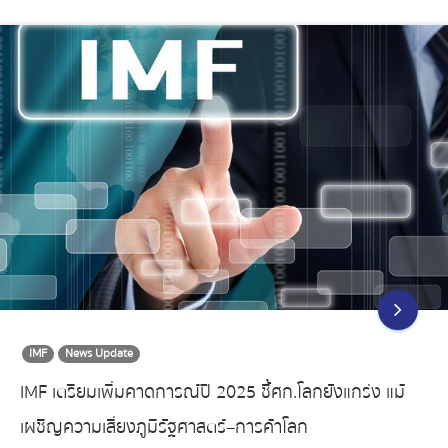
IMF
News Update
IMF เตรียมเพิ่มคาดการณ์ปี 2025 ชี้ศก.โลกยังแกร่ง แม้
เผชิญความเสี่ยงภูมิรัฐศาสตร์–การค้าโลก