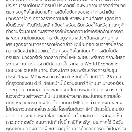
ประธานาธิบดีโดนัลด์ ทรัมป์ ประกาศใช้ จะเพิ่มความเสี่ยงอย่างมาก
ต่อเศรษฐกิจโลกในยามที่การเติบโตยังคงซบเซา “การดำเนิน
มาตรการใด ๆ ที่อาจสร้างความเสียหายเพิ่มเติมต่อเศรษฐกิจโลก
เป็นเรื่องสำคัญที่ต้องหลีกเลี่ยง” พร้อมเรียกร้องให้สหรัฐฯ และคู่ค้า
ทำงานร่วมกันอย่างสร้างสรรค์เพื่อลดความตึงเครียดด้านการค้า
และลดความไม่แน่นอน “เรายังอยู่ระหว่างประเมินผลกระทบทาง
เศรษฐกิจจากมาตรการภาษีดังกล่าว แต่เป็นที่ชัดเจนว่าสิ่งนี้สร้าง
ความเสี่ยงสำคัญต่อแนวโน้มเศรษฐกิจโลกในยุคที่การเติบโตยัง
อ่อนแอ” นางจอร์เจียวากล่าว ทั้งนี้ IMF จะเผยแพร่บทวิเคราะห์ผลก
ระทบจากมาตรการภาษีดังกล่าวในรายงาน World Economic
Outlook ฉบับปรับทวน ซึ่งจะมีการเผยแพร่ระหว่างการประชุม
ประจำปีของ IMF และธนาคารโลก ที่จะจัดขึ้นในวันที่ 21–26 เม.ย.
ที่กรุงวอชิงตัน ดี.ซี. ก่อนหน้านี้เมื่อวันจันทร์ที่ผ่านมา นางจอร์เจีย
วาระบุว่า ความเคลื่อนไหวของทรัมป์ในการผลักดันมาตรการภาษี
ในวงกว้าง สร้างความไม่แน่นอนอย่างมาก และบั่นทอนความเชื่อ
มั่นของภาคเศรษฐกิจ โดยในตอนนั้น IMF คาดว่า เศรษฐกิจจะยัง
ไม่เกิดภาวะถดถอยในระยะสั้น โดยเพิ่มเติมว่า IMF มีแนวโน้มจะปรับ
ลดคาดการณ์เศรษฐกิจโลกลงเล็กน้อย โดยเสริมว่า “เรายังไม่เห็น
ภาวะถดถอยชัดเจนมากนัก” ทั้งนี้ ภาษีที่สหรัฐฯ ประกาศใช้เมื่อวัน
พุธที่ผ่านมา สูงกว่าที่ผู้เชี่ยวชาญด้านการค้าคาดการณ์ไว้เป็นอย่าง