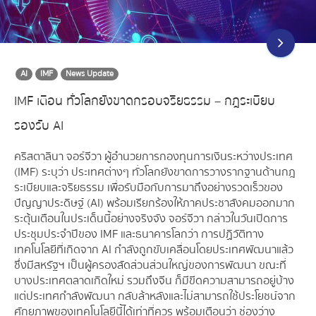
AI
IMF
News Update
IMF เตือน ทั่วโลกยังขาดกรอบจริยธรรม – กฎระเบียบ
รองรับ AI
คริสตาลินา จอร์จีวา ผู้อำนวยการกองทุนการเงินระหว่างประเทศ
(IMF) ระบุว่า ประเทศต่างๆ ทั่วโลกยังขาดการวางรากฐานด้านกฎ
ระเบียบและจริยธรรม เพื่อรับมือกับการมาถึงอย่างรวดเร็วของ
ปัญญาประดิษฐ์ (AI) พร้อมเรียกร้องให้ภาคประชาสังคมออกมาก
ระตุ้นเตือนในประเด็นนี้อย่างจริงจัง จอร์จีวา กล่าวในวันเปิดการ
ประชุมประจำปีของ IMF และธนาคารโลกว่า การปฏิวัติทาง
เทคโนโลยีที่เกิดจาก AI กำลังถูกขับเคลื่อนโดยประเทศพัฒนาแล้ว
ซึ่งมีสหรัฐฯ เป็นผู้ครองสัดส่วนส่วนใหญ่ของการพัฒนา ขณะที่
บางประเทศตลาดเกิดใหม่ รวมถึงจีน ก็มีขีดความสามารถอยู่บ้าง
แต่ประเทศกำลังพัฒนา กลับล้าหลังและไม่สามารถใช้ประโยชน์จาก
ศักยภาพของเทคโนโลยีนี้ได้เท่าที่ควร พร้อมเตือนว่า ช่องว่าง