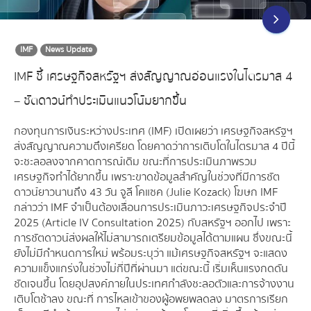
IMF
News Update
IMF ชี้ เศรษฐกิจสหรัฐฯ ส่งสัญญาณอ่อนแรงในไตรมาส 4
– ชัตดาวน์ทำประเมินแนวโน้มยากขึ้น
กองทุนการเงินระหว่างประเทศ (IMF) เปิดเผยว่า เศรษฐกิจสหรัฐฯ
ส่งสัญญาณความตึงเครียด โดยคาดว่าการเติบโตในไตรมาส 4 ปีนี้
จะชะลอลงจากคาดการณ์เดิม ขณะที่การประเมินภาพรวม
เศรษฐกิจทำได้ยากขึ้น เพราะขาดข้อมูลสำคัญในช่วงที่มีการชัต
ดาวน์ยาวนานถึง 43 วัน จูลี โคแซค (Julie Kozack) โฆษก IMF
กล่าวว่า IMF จำเป็นต้องเลื่อนการประเมินภาวะเศรษฐกิจประจำปี
2025 (Article IV Consultation 2025) กับสหรัฐฯ ออกไป เพราะ
การชัตดาวน์ส่งผลให้ไม่สามารถเตรียมข้อมูลได้ตามแผน ซึ่งขณะนี้
ยังไม่มีกำหนดการใหม่ พร้อมระบุว่า แม้เศรษฐกิจสหรัฐฯ จะแสดง
ความแข็งแกร่งในช่วงไม่กี่ปีที่ผ่านมา แต่ขณะนี้ เริ่มเห็นแรงกดดัน
ชัดเจนขึ้น โดยอุปสงค์ภายในประเทศกำลังชะลอตัวและการจ้างงาน
เติบโตช้าลง ขณะที่ การไหลเข้าของผู้อพยพลดลง มาตรการเรียก