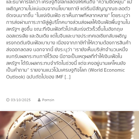
และธนาคารโลกว่า เศรษฐกิจโลกแสดงให้เห็นถึง “ความยืดหยุ่น” แม้
เผชิญความไม่แน่นอนจากนโยบายภาษี แต่เริ่มมีสัญญาณชะลอตัว
ชัดเจนมากขึ้น “ในแง่เงินเฟ้อ เราเห็นภาพที่หลากหลาย” โดยระบุว่า
การส่งผ่านภาระภาษีสู่ผู้บริโภคบางส่วนส่งผลให้เงินเฟ้อพื้นฐานใน
สหรัฐฯ สูงขึ้น ขณะที่เงินเฟ้อทั่วไปกลับเร่งตัวเร็วขึ้นในอังกฤษ
ออสเตรเลีย และอินเดีย แต่ในจีนและบางประเทศเอเชียกลับเผชิญ
แรงกดดันเงินเฟ้อเบาบาง เนื่องจากภาษีทำให้ความต้องการสินค้า
ส่งออกลดลง นอกจากนี้ ยังระบุว่า “เรายังเห็นบริษัทจำนวนหนึ่ง
แบกรับผลกระทบภาษีไว้เอง นี่อาจเป็นเหตุผลที่ทำให้เงินเฟ้อใน
สหรัฐฯ ได้รับผลกระทบจำกัดในช่วงนี้ แต่จะคงอยู่นานแค่ไหนยัง
เป็นคำถาม” รายงานแนวโน้มเศรษฐกิจโลก (World Economic
Outlook) ฉบับถัดไปของ IMF […]
03/10/2025
Pornsin