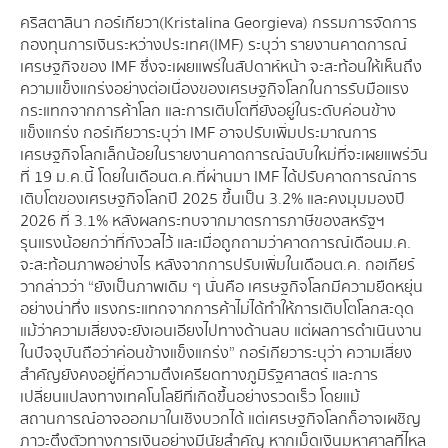
คริสตาลินา กอร์เกียวา (Kristalina Georgieva) กรรมการจัดการ
กองทุนการเงินระหว่างประเทศ (IMF) ระบุว่า รายงานคาดการณ์
เศรษฐกิจของ IMF ซึ่งจะเผยแพร่ในสัปดาห์หน้า จะสะท้อนให้เห็นถึง
ความแข็งแกร่งอย่างต่อเนื่องของเศรษฐกิจโลกในการรับมือแรง
กระแทกจากการค้าโลก และการเติบโตที่ยังอยู่ในระดับค่อนข้าง
แข็งแกร่ง กอร์เกียวาระบุว่า IMF อาจปรับเพิ่มประมาณการ
เศรษฐกิจโลกเล็กน้อยในรายงานคาดการณ์ฉบับใหม่ที่จะเผยแพร่วัน
ที่ 19 ม.ค.นี้ โดยในเดือนต.ค.ที่ผ่านมา IMF ได้ปรับคาดการณ์การ
เติบโตของเศรษฐกิจโลกปี 2025 ขึ้นเป็น 3.2% และคงมุมมองปี
2026 ที่ 3.1% หลังผลกระทบจากมาตรการภาษีของสหรัฐฯ
รุนแรงน้อยกว่าที่กังวลไว้ และเมื่อถูกถามว่าคาดการณ์เดือนม.ค.
จะสะท้อนภาพอย่างไร หลังจากการปรับเพิ่มในเดือนต.ค. กอเกียร์
วากล่าวว่า “ยังเป็นภาพเดิม ๆ นั่นคือ เศรษฐกิจโลกมีความยืดหยุ่น
อย่างน่าทึ่ง แรงกระแทกจากการค้าไม่ได้ทำให้การเติบโตโลกสะดุด
แม้ว่าความเสี่ยงจะยังเอนเอียงไปทางด้านลบ แต่ผลการดำเนินงาน
ในปัจจุบันถือว่าค่อนข้างแข็งแกร่ง” กอร์เกียวาระบุว่า ความเสี่ยง
สำคัญยังคงอยู่ที่ความตึงเครียดทางภูมิรัฐศาสตร์ และการ
เปลี่ยนแปลงทางเทคโนโลยีที่เกิดขึ้นอย่างรวดเร็ว โดยแม้
สถานการณ์อาจออกมาในเชิงบวกได้ แต่เศรษฐกิจโลกก็อาจเผชิญ
ภาวะตึงตัวทางการเงินอย่างมีนัยสำคัญ หากเม็ดเงินมหาศาลที่ไหล