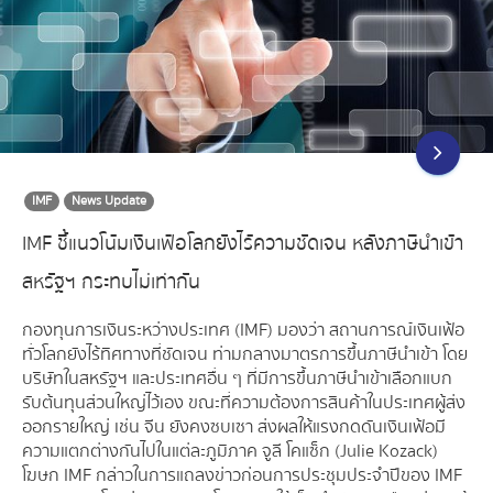
IMF
News Update
IMF ชี้แนวโน้มเงินเฟ้อโลกยังไร้ความชัดเจน หลังภาษีนำเข้า
สหรัฐฯ กระทบไม่เท่ากัน
กองทุนการเงินระหว่างประเทศ (IMF) มองว่า สถานการณ์เงินเฟ้อ
ทั่วโลกยังไร้ทิศทางที่ชัดเจน ท่ามกลางมาตรการขึ้นภาษีนำเข้า โดย
บริษัทในสหรัฐฯ และประเทศอื่น ๆ ที่มีการขึ้นภาษีนำเข้าเลือกแบก
รับต้นทุนส่วนใหญ่ไว้เอง ขณะที่ความต้องการสินค้าในประเทศผู้ส่ง
ออกรายใหญ่ เช่น จีน ยังคงซบเซา ส่งผลให้แรงกดดันเงินเฟ้อมี
ความแตกต่างกันไปในแต่ละภูมิภาค จูลี โคแซ็ก (Julie Kozack)
โฆษก IMF กล่าวในการแถลงข่าวก่อนการประชุมประจำปีของ IMF