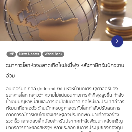
IMF
News Update
World Bank
ธนาคารโลกห่วงตลาดเกิดใหม่หนี้พุ่ง หลังภาษีทรัมป์กระทบ
อ่วม
อินเดอร์มิท กิลล์ (Indermit Gill) หัวหน้านักเศรษฐศาสตร์ของ
ธนาคารโลก กล่าวว่า ความไม่แน่นอนทางการค้าที่พุ่งสูงขึ้น กำลัง
ซ้ำเติมปัญหาหนี้สินและการเติบโตในตลาดเกิดใหม่และประเทศกำลัง
พัฒนาที่ชะลอตัว ด้านนักเศรษฐศาสตร์ทั่วโลกกำลังปรับลดการ
คาดการณ์การเติบโตของเศรษฐกิจประเทศพัฒนาแล้วลงอย่าง
รวดเร็ว และลดลงเล็กน้อยสำหรับประเทศกำลังพัฒนา หลังเผชิญ
มาตรการภาษีของสหรัฐฯ หลายระลอก ในการประชุมของกองทุน