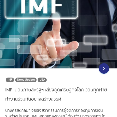
IMF
News Update
USA
IMF เตือนภาษีสหรัฐฯ เสี่ยงฉุดเศรษฐกิจโลก วอนทุกฝ่าย
ทำงานร่วมกันอย่างสร้างสรรค์
นางคริสตาลินา จอร์เจียวา กรรมการผู้จัดการกองทุนการเงิน
ระหว่างประเทศ (IMF) ออกแถลงการณ์เตือนว่า มาตรการภาษีที่