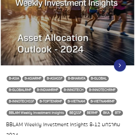
B-ASIA
B-ASIARMF
B-ASIASSF
B-BHARATA
B-GLOBAL
B-GLOBALRMF
B-INDIAMRMF
B-INNOTECH
B-INNOTECHRMF
B-INNOTECHSSF
B-TOPTENRMF
B-VIETNAM
B-VIETNAMRMF
BBLAM Weekly Investment Insights
BEQSSF
BERMF
BKA
BTP
BBLAM Weekly Investment Insights 8-12 มกราคม