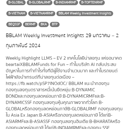
B-GLOBAL
B-GLOBALRMF
B-INDIAMRMF
B-TOPTENRMF
B-VIETNAM
B-VIETNAMRMF
BBLAM Weekly Investment Insights
BEQSSF
BERMF
BKA
BTP
BBLAM Weekly Investment Insights 29 มกราคม – 2
กุมภาพันธ์ 2024
Weekly Highlight LLMS – EV 2 เทคโนโลยีน่าลงทุน แห่งอนาคต
beartai X BBLAM Funds for Fun – ทำไมบริษัท AI กลับประสบ
ปัญหาในการทำกำไรทั้งที่มีผู้ใช้งานจำนวนมาก และทำไมรถยนต์
ไฟฟ้ายังนำเทรนด์ที่น่าลงทุนต่อเนื่อง –
https://fb.watch/pSP7INOdOC/ BBLAM แนะนำกองทุน
กองทุนลงทุนตราสารหนี้เน้นยืดหยุ่น : B-DYNAMIC
BOND และ กองทุนลดหย่อนภาษี : B-DYNAMICRMF และ B-
DYNAMICSSF กองทุนลงทุนหุ้นคุณภาพจากทั่วโลก : B-
GLOBAL หรือกองทุนลดหย่อนภาษี B-GLOBALRMF กองทุนลงทุน
ใน Asia Ex Japan : B-ASIA หรือกองทุนลดหย่อนภาษี ได้แก่ B-
ASIARMF และ B-ASIASSF กองทุนลงทุนอินเดีย : B-BHARATA หรือ
กองทุนลดหย่อนภาษี ได้แก่ B-INDIAMRMF และกองทุน SSF