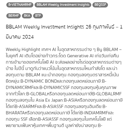
B-VIETNAMRMF
BBLAM Weekly Investment Insights
BEQSSF
BERMF
BKA
BTP
BBLAM Weekly Investment Insights 26 กุมภาพันธ์ – 1
มีนาคม 2024
Weekly Highlight เทคฯ AI ในอุตสาหกรรมต่าง ๆ By BBLAM –
ในยุคที่ AI เติบโตอย่างก้าวกระโดด Generative AI เก่งวันเก่งคืน
การเข้ามาของเทคโนโลยี AI จะส่งผลอย่างไรต่ออุตสาหกรรมต่างๆ
บ้าง ในปีนี้ มาดูกันว่าแนวโน้มในอุตสาหกรรมไหนกำลังโต และน่า
ลงทุนตาม BBLAM แนะนำกองทุน กองทุนลงทุนตราสารหนี้เน้น
ยืดหยุ่น : B-DYNAMIC BOND และ กองทุนลดหย่อนภาษี : B-
DYNAMICRMF และ B-DYNAMICSSF กองทุนลงทุนหุ้นคุณภาพ
จากทั่วโลก : B-GLOBAL หรือกองทุนลดหย่อนภาษี B-GLOBALRMF
กองทุนลงทุนใน Asia Ex Japan : B-ASIA หรือกองทุนลดหย่อนภาษี
ได้แก่ B-ASIARMF และ B-ASIASSF กองทุนลงทุนอินเดีย : B-
BHARATA หรือกองทุนลดหย่อนภาษี ได้แก่ B-INDIAMRMF และ
กองทุน SSF เลือก B-ASIASSF กองทุนลงทุนในเทคโนโลยี แต่
พยายามเฟ้นหาหุ้นเทคฯพื้นฐานดี มูลค่ายังน่าลงทุน : B-