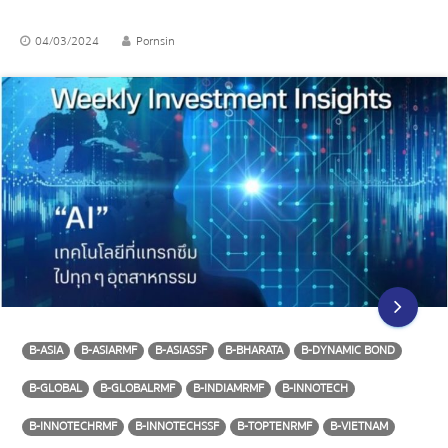
04/03/2024
Pornsin
B-ASIA
B-ASIARMF
B-ASIASSF
B-BHARATA
B-DYNAMIC BOND
B-GLOBAL
B-GLOBALRMF
B-INDIAMRMF
B-INNOTECH
B-INNOTECHRMF
B-INNOTECHSSF
B-TOPTENRMF
B-VIETNAM