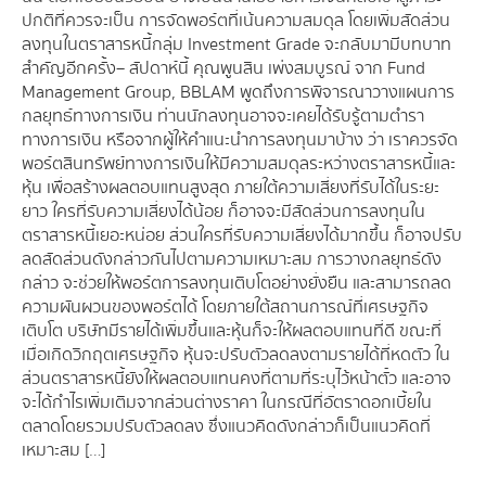
ปกติที่ควรจะเป็น การจัดพอร์ตที่เน้นความสมดุล โดยเพิ่มสัดส่วน
ลงทุนในตราสารหนี้กลุ่ม Investment Grade จะกลับมามีบทบาท
สำคัญอีกครั้ง – สัปดาห์นี้ คุณพูนสิน เพ่งสมบูรณ์ จาก Fund
Management Group, BBLAM พูดถึงการพิจารณาวางแผนการ
กลยุทธ์ทางการเงิน ท่านนักลงทุนอาจจะเคยได้รับรู้ตามตำรา
ทางการเงิน หรือจากผู้ให้คำแนะนำการลงทุนมาบ้าง ว่า เราควรจัด
พอร์ตสินทรัพย์ทางการเงินให้มีความสมดุลระหว่างตราสารหนี้และ
หุ้น เพื่อสร้างผลตอบแทนสูงสุด ภายใต้ความเสี่ยงที่รับได้ในระยะ
ยาว ใครที่รับความเสี่ยงได้น้อย ก็อาจจะมีสัดส่วนการลงทุนใน
ตราสารหนี้เยอะหน่อย ส่วนใครที่รับความเสี่ยงได้มากขึ้น ก็อาจปรับ
ลดสัดส่วนดังกล่าวกันไปตามความเหมาะสม การวางกลยุทธ์ดัง
กล่าว จะช่วยให้พอร์ตการลงทุนเติบโตอย่างยั่งยืน และสามารถลด
ความผันผวนของพอร์ตได้ โดยภายใต้สถานการณ์ที่เศรษฐกิจ
เติบโต บริษัทมีรายได้เพิ่มขึ้นและหุ้นก็จะให้ผลตอบแทนที่ดี ขณะที่
เมื่อเกิดวิกฤตเศรษฐกิจ หุ้นจะปรับตัวลดลงตามรายได้ที่หดตัว ใน
ส่วนตราสารหนี้ยังให้ผลตอบแทนคงที่ตามที่ระบุไว้หน้าตั๋ว และอาจ
จะได้กำไรเพิ่มเติมจากส่วนต่างราคา ในกรณีที่อัตราดอกเบี้ยใน
ตลาดโดยรวมปรับตัวลดลง ซึ่งแนวคิดดังกล่าวก็เป็นแนวคิดที่
เหมาะสม […]