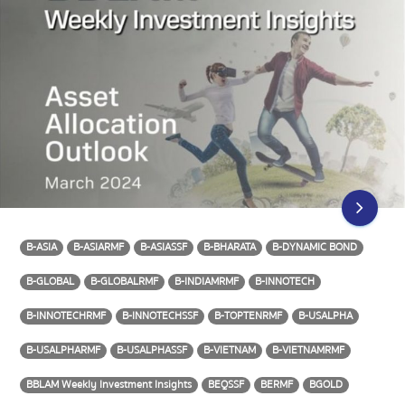
B-ASIA
B-ASIARMF
B-ASIASSF
B-BHARATA
B-DYNAMIC BOND
B-GLOBAL
B-GLOBALRMF
B-INDIAMRMF
B-INNOTECH
B-INNOTECHRMF
B-INNOTECHSSF
B-TOPTENRMF
B-USALPHA
B-USALPHARMF
B-USALPHASSF
B-VIETNAM
B-VIETNAMRMF
BBLAM Weekly Investment Insights
BEQSSF
BERMF
BGOLD