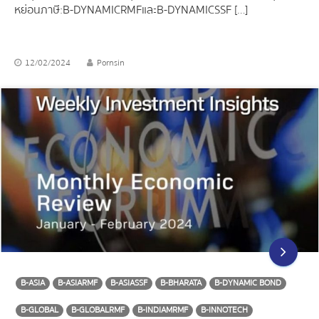
หย่อนภาษี : B-DYNAMICRMF และ B-DYNAMICSSF […]
12/02/2024
Pornsin
B-ASIA
B-ASIARMF
B-ASIASSF
B-BHARATA
B-DYNAMIC BOND
B-GLOBAL
B-GLOBALRMF
B-INDIAMRMF
B-INNOTECH