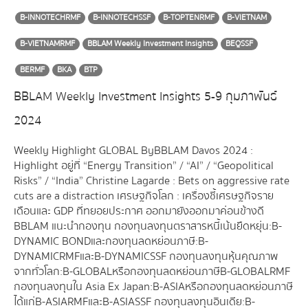
B-INNOTECHRMF
B-INNOTECHSSF
B-TOPTENRMF
B-VIETNAM
B-VIETNAMRMF
BBLAM Weekly Investment Insights
BEQSSF
BERMF
BKA
BTP
BBLAM Weekly Investment Insights 5-9 กุมภาพันธ์
2024
Weekly Highlight GLOBAL By BBLAM Davos 2024 :
Highlight อยู่ที่ “Energy Transition” / “AI” / “Geopolitical
Risks” / “India” Christine Lagarde : Bets on aggressive rate
cuts are a distraction เศรษฐกิจโลก : เครื่องชี้เศรษฐกิจราย
เดือนและ GDP ที่ทยอยประกาศ ออกมายังออกมาค่อนข้างดี
BBLAM แนะนำกองทุน กองทุนลงทุนตราสารหนี้เน้นยืดหยุ่น : B-
DYNAMIC BOND และ กองทุนลดหย่อนภาษี : B-
DYNAMICRMF และ B-DYNAMICSSF กองทุนลงทุนหุ้นคุณภาพ
จากทั่วโลก : B-GLOBAL หรือกองทุนลดหย่อนภาษี B-GLOBALRMF
กองทุนลงทุนใน Asia Ex Japan : B-ASIA หรือกองทุนลดหย่อนภาษี
ได้แก่ B-ASIARMF และ B-ASIASSF กองทุนลงทุนอินเดีย : B-