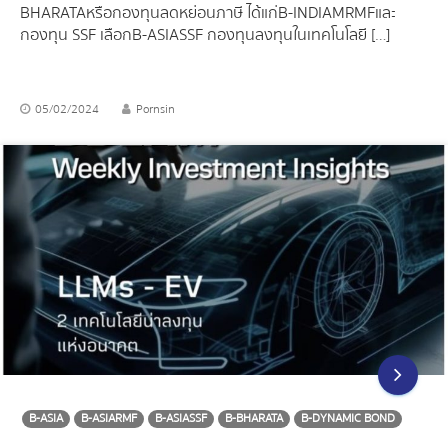
BHARATA หรือกองทุนลดหย่อนภาษี ได้แก่ B-INDIAMRMF และ
กองทุน SSF เลือก B-ASIASSF กองทุนลงทุนในเทคโนโลยี […]
05/02/2024
Pornsin
B-ASIA
B-ASIARMF
B-ASIASSF
B-BHARATA
B-DYNAMIC BOND