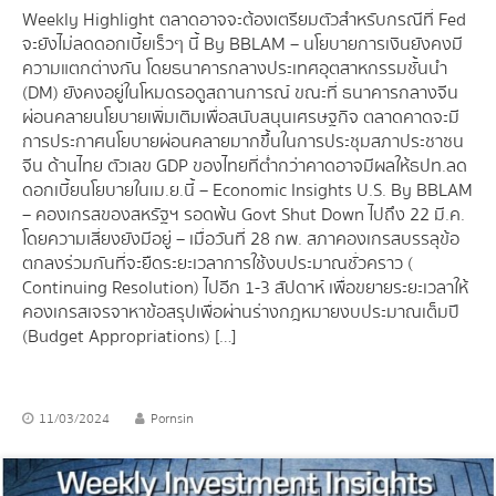
Weekly Highlight ตลาดอาจจะต้องเตรียมตัวสำหรับกรณีที่ Fed
จะยังไม่ลดดอกเบี้ยเร็วๆ นี้ By BBLAM – นโยบายการเงินยังคงมี
ความแตกต่างกัน โดยธนาคารกลางประเทศอุตสาหกรรมชั้นนำ
(DM) ยังคงอยู่ในโหมดรอดูสถานการณ์ ขณะที่ ธนาคารกลางจีน
ผ่อนคลายนโยบายเพิ่มเติมเพื่อสนับสนุนเศรษฐกิจ ตลาดคาดจะมี
การประกาศนโยบายผ่อนคลายมากขึ้นในการประชุมสภาประชาชน
จีน ด้านไทย ตัวเลข GDP ของไทยที่ต่ำกว่าคาดอาจมีผลให้ธปท.ลด
ดอกเบี้ยนโยบายในเม.ย.นี้ – Economic Insights U.S. By BBLAM
– คองเกรสของสหรัฐฯ รอดพ้น Govt Shut Down ไปถึง 22 มี.ค.
โดยความเสี่ยงยังมีอยู่ – เมื่อวันที่ 28 กพ. สภาคองเกรสบรรลุข้อ
ตกลงร่วมกันที่จะยืดระยะเวลาการใช้งบประมาณชั่วคราว (
Continuing Resolution) ไปอีก 1-3 สัปดาห์ เพื่อขยายระยะเวลาให้
คองเกรสเจรจาหาข้อสรุปเพื่อผ่านร่างกฎหมายงบประมาณเต็มปี
(Budget Appropriations) […]
11/03/2024
Pornsin