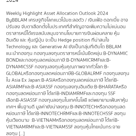
2024
Weekly Highlight Asset Allocation Outlook 2024
By BBLAM เศรษฐกิจโลกแนวโน้มชะลอตัว / เงินเฟ้อ ดอกเบี้ย อาจ
ปรับลง จับตาเลือกตั้งในประเทศที่สำคัญอาจเพิ่มความไม่แน่นอน
ตราสารหนี้ได้แรงสนับสนุนจากนโยบายการเงินผ่อนคลาย หุ้น
อินเดีย และ หุ้นญี่ปุ่น จะเป็น Hedge position ที่น่าสนใจ
Technology และ Generative AI ยังเป็นกลุ่มที่เติบโต BBLAM
แนะนำกองทุน กองทุนลงทุนตราสารหนี้เน้นยืดหยุ่น : B-DYNAMIC
BOND และ กองทุนลดหย่อนภาษี : B-DYNAMICRMF และ B-
DYNAMICSSF กองทุนลงทุนหุ้นคุณภาพจากทั่วโลก : B-
GLOBAL หรือกองทุนลดหย่อนภาษี B-GLOBALRMF กองทุนลงทุน
ใน Asia Ex Japan : B-ASIA หรือกองทุนลดหย่อนภาษี ได้แก่ B-
ASIARMF และ B-ASIASSF กองทุนลงทุนอินเดีย : B-BHARATA หรือ
กองทุนลดหย่อนภาษี ได้แก่ B-INDIAMRMF และกองทุน SSF
เลือก B-ASIASSF กองทุนลงทุนในเทคโนโลยี แต่พยายามเฟ้นหาหุ้น
เทคฯ พื้นฐานดี มูลค่ายังน่าลงทุน : B-INNOTECH หรือกองทุนลด
หย่อนภาษี ได้แก่ B-INNOTECHRMF และ B-INNOTECHSSF ลงทุน
หุ้นเวียดนาม : B-VIETNAM หรือกองทุนลดหย่อนภาษี ได้แก่ B-
VIETNAMRMF และ B-VIETNAMSSF ลงทุนหุ้นไทยเน้นกระจาย
ลงทุน […]