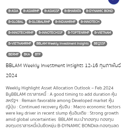
B-ASIA
B-ASIARMF
B-ASIASSF
B-BHARATA
B-DYNAMIC BOND
B-GLOBAL
B-GLOBALRMF
B-INDIAMRMF
B-INNOTECH
B-INNOTECHRMF
B-INNOTECHSSF
B-TOPTENRMF
B-VIETNAM
B-VIETNAMRMF
BBLAM Weekly Investment Insights
BEQSSF
BERMF
BKA
BTP
BBLAM Weekly Investment Insights 12-16 กุมภาพันธ์
2024
Weekly Highlight Asset Allocation Outlook – Feb.2024
By BBLAM ตราสารหนี้ : A good timing to add duration หุ้น
สหรัฐฯ : Remain favorable among Developed market หุ้น
ญี่ปุ่น : Continued recovery หุ้นจีน : Macro economic factors
were key driver in recent slump หุ้นอินเดีย : Strong growth
amid global uncertainties BBLAM แนะนำกองทุน กองทุน
ลงทุนตราสารหนี้เน้นยืดหยุ่น : B-DYNAMIC BOND และ กองทุนลด