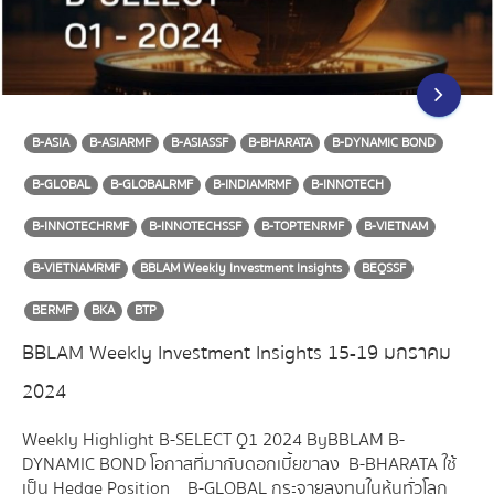
B-ASIA
B-ASIARMF
B-ASIASSF
B-BHARATA
B-DYNAMIC BOND
B-GLOBAL
B-GLOBALRMF
B-INDIAMRMF
B-INNOTECH
B-INNOTECHRMF
B-INNOTECHSSF
B-TOPTENRMF
B-VIETNAM
B-VIETNAMRMF
BBLAM Weekly Investment Insights
BEQSSF
BERMF
BKA
BTP
BBLAM Weekly Investment Insights 15-19 มกราคม
2024
Weekly Highlight B-SELECT Q1 2024 By BBLAM B-
DYNAMIC BOND โอกาสที่มากับดอกเบี้ยขาลง B-BHARATA ใช้
เป็น Hedge Position B-GLOBAL กระจายลงทุนในหุ้นทั่วโลก