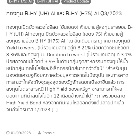
B-HY (H75) AI
B-HY (UH) AI
Product Update
กองทุน B-HY (UH) AI และ B-HY (H75) AI Q3/2023
กองทุนเปิดบัวหลวงไฮยิลด์ (อันเฮดจ์) ห้ามขายผู้ลงทุนรายย่อย B-
HY (UH) AIกองทุนเปิดบัวหลวงไฮยิลด์ (เฮดจ์ 75) ห้ามขายผู้
ลงทุนรายย่อย B-HY (H75) AI “ณ สิ้นเดือนกรกฏาคม กองทุนมี
Yield to worst (ไม่รวมเงินสด) อยู่ที่ 8.21% น้อยกว่าดัชนีชี้วัดที่
8.36% และกองทุนมี Duration to worst (ไม่รวมเงินสด) ที่ 3.7%
น้อยกว่าดัชนีชี้วัดที่ 3.9% ในด้านกลุ่มอุตสาหกรรมกองทุนให้น้ำ
หนักกลุ่มเทคโนโลยีและอิเล็กทรอนิกส์มากกว่าดัชนี” “สำหรับมุม
มองต่อเศรษฐกิจมหภาคด้วยมูลค่าตลาดในปัจจุบัน และการคาด
การณ์ว่าใกล้จะถึงจุดสูงสุดของวัฏจักรดอกเบี้ยขาขึ้นแล้ว การ
ลงทุนในตราสารหนี้ High Yield ของสหรัฐฯ จะสามารถให้ผล
ตอบแทนที่น่าสนใจในอีก 12 เดือนข้างหน้าได้” • ภาพรวมตลาด
High Yield Bond หลังจากที่มีเงินไหลออกตั้งแต่ปลายปีที่แล้ว
จนถึงไตรมาส 1/2023 […]
01/09/2023
Pornsin