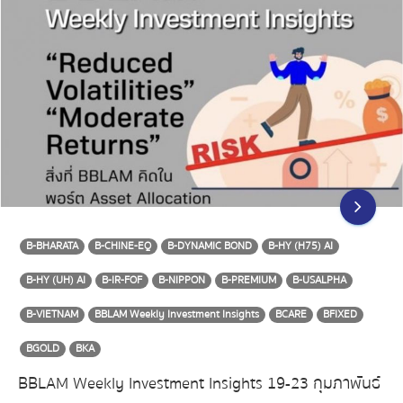
B-BHARATA
B-CHINE-EQ
B-DYNAMIC BOND
B-HY (H75) AI
B-HY (UH) AI
B-IR-FOF
B-NIPPON
B-PREMIUM
B-USALPHA
B-VIETNAM
BBLAM Weekly Investment Insights
BCARE
BFIXED
BGOLD
BKA
BBLAM Weekly Investment Insights 19-23 กุมภาพันธ์