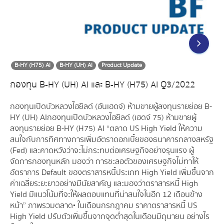
B-HY (H75) AI
B-HY (UH) AI
Product Update
กองทุน B-HY (UH) AI และ B-HY (H75) AI Q3/2022
กองทุนเปิดบัวหลวงไฮยิลด์ (อันเฮดจ์) ห้ามขายผู้ลงทุนรายย่อย B-
HY (UH) AIกองทุนเปิดบัวหลวงไฮยิลด์ (เฮดจ์ 75) ห้ามขายผู้
ลงทุนรายย่อย B-HY (H75) AI “ตลาด US High Yield ให้ความ
สนใจกับการทิศทางการเพิ่มอัตราดอกเบี้ยของธนาคารกลางสหรัฐ
(Fed) และคาดหวังว่าจะไม่กระทบต่อเศรษฐกิจอย่างรุนแรง ผู้
จัดการกองทุนหลัก มองว่า การชะลอตัวของเศรษฐกิจไม่ทาให้
อัตราการ Default ของตราสารหนี้ประเภท High Yield เพิ่มขึ้นจาก
ค่าเฉลี่ยระยะยาวอย่างมีนัยสาคัญ และมองว่าตราสารหนี้ High
Yield มีแนวโน้มที่จะให้ผลตอบแทนที่น่าสนใจในอีก 12 เดือนข้าง
หน้า” ภาพรวมตลาด• ในเดือนกรกฎาคม ราคาตราสารหนี้ US
High Yield ปรับตัวเพิ่มขึ้นจากจุดต่ำสุดในเดือนมิถุนายน อย่างไร