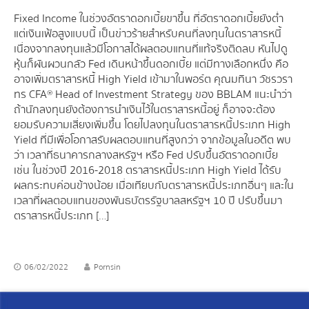
Fixed Income ในช่วงอัตราดอกเบี้ยขาขึ้น ที่อัตราดอกเบี้ยยังต่ำ
แต่เงินเฟ้อสูงแบบนี้ เป็นข่าวร้ายสำหรับคนที่ลงทุนในตราสารหนี้
เนื่องจากลงทุนแล้วมีโอกาสได้ผลตอบแทนที่แท้จริงติดลบ หันไปดู
หุ้นก็ผันผวนกลัว Fed เดินหน้าขึ้นดอกเบี้ย แต่มีทางเลือกหนึ่ง คือ
อาจเพิ่มตราสารหนี้ High Yield เข้ามาในพอร์ต คุณมทินา วัชรวรา
ทร CFA® Head of Investment Strategy ของ BBLAM แนะนำว่า
ถ้านักลงทุนยังต้องการนำเงินไว้ในตราสารหนี้อยู่ ก็อาจจะต้อง
ยอมรับความเสี่ยงเพิ่มขึ้น โดยไปลงทุนในตราสารหนี้ประเภท High
Yield ที่มีเพื่อโอกาสรับผลตอบแทนที่สูงกว่า จากข้อมูลในอดีต พบ
ว่า เวลาที่ธนาคารกลางสหรัฐฯ หรือ Fed ปรับขึ้นอัตราดอกเบี้ย
เช่น ในช่วงปี 2016-2018 ตราสารหนี้ประเภท High Yield ได้รับ
ผลกระทบค่อนข้างน้อย เมื่อเทียบกับตราสารหนี้ประเภทอื่นๆ และใน
เวลาที่ผลตอบแทนของพันธบัตรรัฐบาลสหรัฐฯ 10 ปี ปรับขึ้นมา
ตราสารหนี้ประเภท […]
06/02/2022
Pornsin