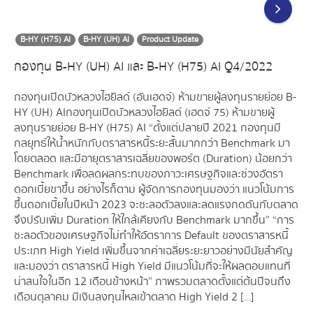
B-HY (H75) AI
B-HY (UH) AI
Product Update
กองทุน B-HY (UH) AI และ B-HY (H75) AI Q4/2022
กองทุนเปิดบัวหลวงไฮยิลด์ (อันเฮดจ์) ห้ามขายผู้ลงทุนรายย่อย B-
HY (UH) AIกองทุนเปิดบัวหลวงไฮยิลด์ (เฮดจ์ 75) ห้ามขายผู้
ลงทุนรายย่อย B-HY (H75) AI “ตั้งแต่ปลายปี 2021 กองทุนมี
กลยุทธ์ให้น้ำหนักกับตราสารหนี้ระยะสั้นมากกว่า Benchmark มา
โดยตลอด และมีอายุตราสารเฉลี่ยของพอร์ต (Duration) น้อยกว่า
Benchmark เพื่อลดผลกระทบของภาวะเศรษฐกิจและช่วงอัตรา
ดอกเบี้ยขาขึ้น อย่างไรก็ตาม ผู้จัดการกองทุนมองว่า แนวโน้มการ
ขึ้นดอกเบี้ยในปีหน้า 2023 จะชะลอตัวลงและลดแรงกดดันกับตลาด
จึงปรับเพิ่ม Duration ให้ใกล้เคียงกับ Benchmark มากขึ้น” “การ
ชะลอตัวของเศรษฐกิจไม่ทำให้อัตราการ Default ของตราสารหนี้
ประเภท High Yield เพิ่มขึ้นจากค่าเฉลี่ยระยะยาวอย่างมีนัยสำคัญ
และมองว่า ตราสารหนี้ High Yield มีแนวโน้มที่จะให้ผลตอบแทนที่
น่าสนใจในอีก 12 เดือนข้างหน้า” ภาพรวมตลาดตั้งแต่ต้นปีจนถึง
เดือนตุลาคม มีเงินลงทุนไหลเข้าตลาด High Yield 2 […]