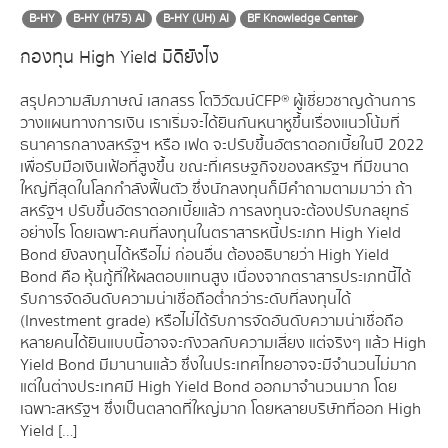
B-HY
B-HY (H75) AI
B-HY (UH) AI
BF Knowledge Center
กองทุน High Yield มีดียังไง
สรุปความสัมภาษณ์ เสกสรร โตวิวัฒน์ CFP® ผู้เชี่ยวชาญด้านการ
วางแผนทางการเงิน เราเริ่มจะได้ยินกันหนาหูขึ้นเรื่องแนวโน้มที่
ธนาคารกลางสหรัฐฯ หรือ เฟด จะปรับขึ้นอัตราดอกเบี้ยในปี 2022
เพื่อรับมือเงินเฟ้อที่สูงขึ้น ขณะที่เศรษฐกิจของสหรัฐฯ ที่มีขนาด
ใหญ่ที่สุดในโลกกำลังฟื้นตัว ซึ่งนักลงทุนก็มีคำถามตามมาว่า ถ้า
สหรัฐฯ ปรับขึ้นอัตราดอกเบี้ยแล้ว การลงทุนจะต้องปรับกลยุทธ์
อย่างไร โดยเฉพาะคนที่ลงทุนในตราสารหนี้ประเภท High Yield
Bond ยังลงทุนได้หรือไม่ ก่อนอื่น ต้องอธิบายว่า High Yield
Bond คือ หุ้นกู้ที่ให้ผลตอบแทนสูง เนื่องจากตราสารประเภทนี้ได้
รับการจัดอันดับความน่าเชื่อถือต่ำกว่าระดับที่ลงทุนได้
(Investment grade) หรือไม่ได้รับการจัดอันดับความน่าเชื่อถือ
หลายคนได้ยินแบบนี้อาจจะกังวลกับความเสี่ยง แต่จริงๆ แล้ว High
Yield Bond มีมานานแล้ว ซึ่งในประเทศไทยอาจจะมีจำนวนไม่มาก
แต่ในต่างประเทศมี High Yield Bond ออกมาจำนวนมาก โดย
เฉพาะสหรัฐฯ ซึ่งเป็นตลาดที่ใหญ่มาก โดยหลายบริษัทที่ออก High
Yield […]