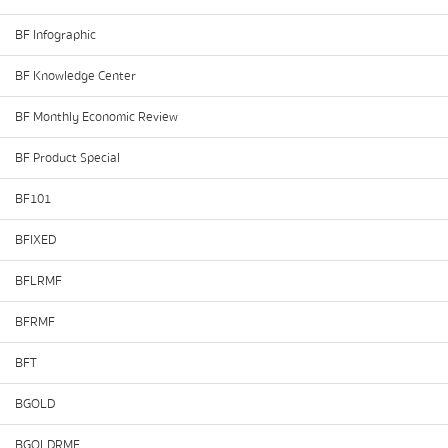
BF Infographic
BF Knowledge Center
BF Monthly Economic Review
BF Product Special
BF101
BFIXED
BFLRMF
BFRMF
BFT
BGOLD
BGOLDRMF