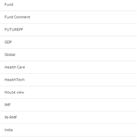
Fund
Fund Comment
FUTUREPF
GDP
Global
Health Care
HealthTech
House view
IMF
IN-RMF
India