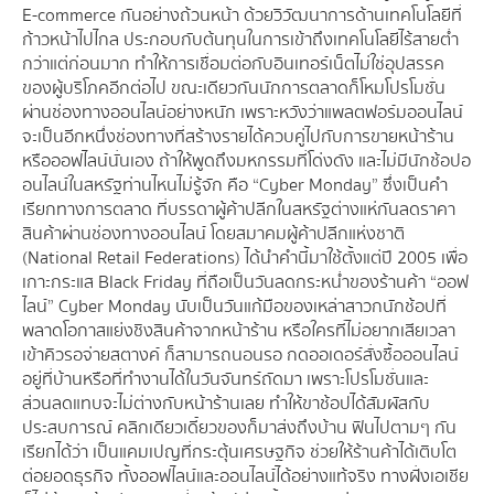
E-commerce กันอย่างถ้วนหน้า ด้วยวิวัฒนาการด้านเทคโนโลยีที่
ก้าวหน้าไปไกล ประกอบกับต้นทุนในการเข้าถึงเทคโนโลยีไร้สายต่ำ
กว่าแต่ก่อนมาก ทำให้การเชื่อมต่อกับอินเทอร์เน็ตไม่ใช่อุปสรรค
ของผู้บริโภคอีกต่อไป ขณะเดียวกันนักการตลาดก็โหมโปรโมชั่น
ผ่านช่องทางออนไลน์อย่างหนัก เพราะหวังว่าแพลตฟอร์มออนไลน์
จะเป็นอีกหนึ่งช่องทางที่สร้างรายได้ควบคู่ไปกับการขายหน้าร้าน
หรือออฟไลน์นั่นเอง ถ้าให้พูดถึงมหกรรมที่โด่งดัง และไม่มีนักช้อปอ
อนไลน์ในสหรัฐท่านไหนไม่รู้จัก คือ “Cyber Monday” ซึ่งเป็นคำ
เรียกทางการตลาด ที่บรรดาผู้ค้าปลีกในสหรัฐต่างแห่กันลดราคา
สินค้าผ่านช่องทางออนไลน์ โดยสมาคมผู้ค้าปลีกแห่งชาติ
(National Retail Federations) ได้นำคำนี้มาใช้ตั้งแต่ปี 2005 เพื่อ
เกาะกระแส Black Friday ที่ถือเป็นวันลดกระหน่ำของร้านค้า “ออฟ
ไลน์” Cyber Monday นับเป็นวันแก้มือของเหล่าสาวกนักช้อปที่
พลาดโอกาสแย่งชิงสินค้าจากหน้าร้าน หรือใครที่ไม่อยากเสียเวลา
เข้าคิวรอจ่ายสตางค์ ก็สามารถนอนรอ กดออเดอร์สั่งซื้อออนไลน์
อยู่ที่บ้านหรือที่ทำงานได้ในวันจันทร์ถัดมา เพราะโปรโมชั่นและ
ส่วนลดแทบจะไม่ต่างกับหน้าร้านเลย ทำให้ขาช้อปได้สัมผัสกับ
ประสบการณ์ คลิกเดียวเดี๋ยวของก็มาส่งถึงบ้าน ฟินไปตามๆ กัน
เรียกได้ว่า เป็นแคมเปญที่กระตุ้นเศรษฐกิจ ช่วยให้ร้านค้าได้เติบโต
ต่อยอดธุรกิจ ทั้งออฟไลน์และออนไลน์ได้อย่างแท้จริง ทางฝั่งเอเชีย