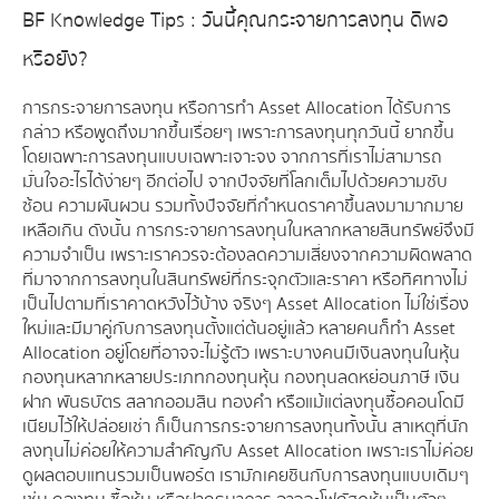
BF Knowledge Tips : วันนี้คุณกระจายการลงทุน ดีพอ
หรือยัง?
การกระจายการลงทุน หรือการทำ Asset Allocation ได้รับการ
กล่าว หรือพูดถึงมากขึ้นเรื่อยๆ เพราะการลงทุนทุกวันนี้ ยากขึ้น
โดยเฉพาะการลงทุนแบบเฉพาะเจาะจง จากการที่เราไม่สามารถ
มั่นใจอะไรได้ง่ายๆ อีกต่อไป จากปัจจัยที่โลกเต็มไปด้วยความซับ
ซ้อน ความผันผวน รวมทั้งปัจจัยที่กำหนดราคาขึ้นลงมามากมาย
เหลือเกิน ดังนั้น การกระจายการลงทุนในหลากหลายสินทรัพย์จึงมี
ความจำเป็น เพราะเราควรจะต้องลดความเสี่ยงจากความผิดพลาด
ที่มาจากการลงทุนในสินทรัพย์ที่กระจุกตัวและราคา หรือทิศทางไม่
เป็นไปตามที่เราคาดหวังไว้บ้าง จริงๆ Asset Allocation ไม่ใช่เรื่อง
ใหม่และมีมาคู่กับการลงทุนตั้งแต่ต้นอยู่แล้ว หลายคนก็ทำ Asset
Allocation อยู่โดยที่อาจจะไม่รู้ตัว เพราะบางคนมีเงินลงทุนในหุ้น
กองทุนหลากหลายประเภทกองทุนหุ้น กองทุนลดหย่อนภาษี เงิน
ฝาก พันธบัตร สลากออมสิน ทองคำ หรือแม้แต่ลงทุนซื้อคอนโดมี
เนียมไว้ให้ปล่อยเช่า ก็เป็นการกระจายการลงทุนทั้งนั้น สาเหตุที่นัก
ลงทุนไม่ค่อยให้ความสำคัญกับ Asset Allocation เพราะเราไม่ค่อย
ดูผลตอบแทนรวมเป็นพอร์ต เรามักเคยชินกับการลงทุนแบบเดิมๆ