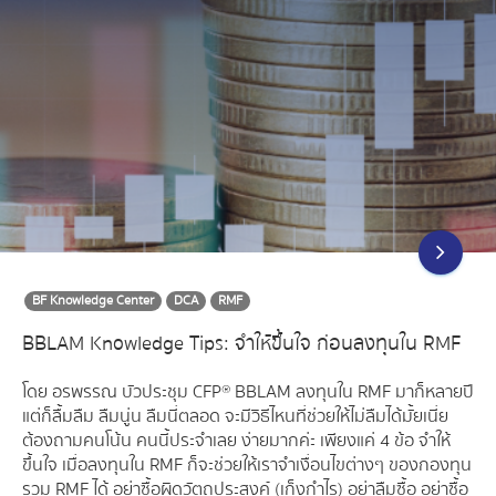
BF Knowledge Center
DCA
RMF
BBLAM Knowledge Tips: จำให้ขึ้นใจ ก่อนลงทุนใน RMF
โดย อรพรรณ บัวประชุม CFP® BBLAM ลงทุนใน RMF มาก็หลายปี
แต่ก็ลื้มลืม ลืมนู่น ลืมนี่ตลอด จะมีวิธีไหนที่ช่วยให้ไม่ลืมได้มั้ยเนี่ย
ต้องถามคนโน้น คนนี้ประจำเลย ง่ายมากค่ะ เพียงแค่ 4 ข้อ จำให้
ขึ้นใจ เมื่อลงทุนใน RMF ก็จะช่วยให้เราจำเงื่อนไขต่างๆ ของกองทุน
รวม RMF ได้ อย่าซื้อผิดวัตถุประสงค์ (เก็งกำไร) อย่าลืมซื้อ อย่าซื้อ