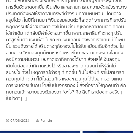
ความเหน็ดเหนื่อยใจให้กับพวกเราทุกคน จากปัญหาเศรษฐกิจทั้ง
การขึ้นอัตราดอกเบี้ย เงินเฟ้อ และสถานการณ์ความขัดแย้งระหว่าง
ประเทศที่ส่งผลให้ราคาสินทรัพย์ต่างๆ มีความผันผวน โดยอาจ
สรุปได้ว่า ในปีที่ผ่านมา “เงินออมส่วนตัวก็สะดุด” จากการที่เราปรับ
พฤติกรรมใช้จ่ายของตัวเองไม่ทัน ซึ่งปัญหาที่หลายคนเจอ คือกิน
ใช้เท่าเดิม แต่กลับมีค่าใช้จ่ายมากขึ้น เพราะราคาสินค้าต่างๆ ปรับ
ตัวสูงขึ้นตามเงินเฟ้อ ในขณะที่ เงินเดือนของพวกเราแทบไม่ได้เพิ่ม
ขึ้น รวมถึงรายได้เสริมต่างๆก็อาจจะไม่ได้รับเหมือนเดิมอีกด้วย ใน
ส่วนของ “เงินลงทุนก็ผิดหวัง” เพราะในภาพรวมเศรษฐกิจโลกยัง
คงมีความผันผวน และคาดเดาทิศทางได้ยาก ส่งผลให้เงินลงทุน
เติบโตน้อยกว่าที่คาดหวังไว้ หรืออาจจะขาดทุนจนทำให้รู้สึกไม่
สบายใจ ทั้งนี้ เหตุการณ์ต่างๆ ที่เกิดขึ้น ก็มีในส่วนที่เราไม่สามารถ
ควบคุมได้ แต่ว่า ก็มีในส่วนที่เราพอจะควบคุมได้ด้วยการวางแผน
การเงินด้วยเช่นกัน โดยในปีมังกรทองนี้ สิ่งที่อยากให้ทุกคนทำ คือ
ทบทวนเป้าหมายของตัวเองว่า “อะไร? คือ สิ่งที่เราต้องการจริงๆ
ในชีวิต” […]
07/08/2024
Pornsin