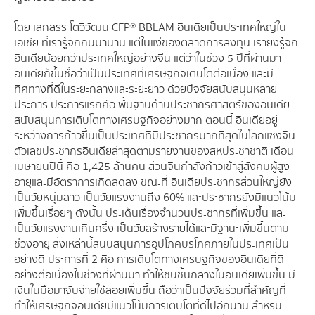
โดย เสกสรร โตวิวัฒน์ CFP® BBLAM อินเดียเป็นประเทศใหญ่ใน
เอเชีย ที่เรารู้จักกันมานาน แต่ในแง่ของตลาดการลงทุน เรายังรู้จัก
อินเดียน้อยกว่าประเทศใหญ่อย่างจีน แต่ว่าในช่วง 5 ปีที่ผ่านมา
อินเดียก็ขึ้นชื่อว่าเป็นประเทศที่เศรษฐกิจเติบโตต่อเนื่อง และมี
ทิศทางที่ดีในระยะกลางและระยะยาว ด้วยปัจจัยสนับสนุนหลาย
ประการ ประการแรกคือ พื้นฐานด้านประชากรศาสตร์ของอินเดีย
สนับสนุนการเติบโตทางเศรษฐกิจอย่างมาก ตอนนี้ อินเดียอยู่
ระหว่างการก้าวขึ้นเป็นประเทศที่มีประชากรมากที่สุดในโลกแซงจีน
ตัวเลขประชากรอินเดียล่าสุดตามรายงานของสหประชาชาติ เดือน
เมษายนปีนี้ คือ 1,425 ล้านคน ส่วนจีนกำลังก้าวเข้าสู่สังคมผู้สูง
อายุและมีอัตราการเกิดลดลง ขณะที่ อินเดียประชากรส่วนใหญ่ยัง
เป็นวัยหนุ่มสาว เป็นวัยแรงงานถึง 60% และประชากรยังมีแนวโน้ม
เพิ่มขึ้นเรื่อยๆ ดังนั้น ประเด็นเรื่องจำนวนประชากรที่เพิ่มขึ้น และ
เป็นวัยแรงงานเกินครึ่ง เป็นวัยสร้างรายได้และมีฐานะเพิ่มขึ้นตาม
ช่วงอายุ สิ่งเหล่านี้สนับสนุนการอุปโภคบริโภคภายในประเทศเป็น
อย่างดี ประการที่ 2 คือ การเติบโตทางเศรษฐกิจของอินเดียที่ดี
อย่างต่อเนื่องในช่วงที่ผ่านมา ทำให้ชนชั้นกลางในอินเดียเพิ่มขึ้น มี
เงินในมือมาจับจ่ายใช้สอยเพิ่มขึ้น ถือว่าเป็นปัจจัยร่วมที่สำคัญที่
ทำให้เศรษฐกิจอินเดียมีแนวโน้มการเติบโตที่ดีไปอีกนาน สำหรับ