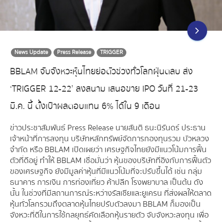
News Update
Press Release
TRIGGER
BBLAM จับจังหวะหุ้นไทยย่อตัวช่วงทั่วโลกฝุ่นตลบ ส่ง
‘TRIGGER 12-22’ ลงสนาม เสนอขาย IPO วันที่ 21-23
มี.ค. นี้ ตั้งเป้าผลตอบแทน 6% ได้ใน 9 เดือน
ข่าวประชาสัมพันธ์ Press Release นายสันติ ธนะนิรันดร์ ประธาน
เจ้าหน้าที่การลงทุน บริษัทหลักทรัพย์จัดการกองทุนรวม บัวหลวง
จำกัด หรือ BBLAM เปิดเผยว่า เศรษฐกิจไทยยังมีแนวโน้มการฟื้น
ตัวที่ดีอยู่ ทำให้ BBLAM เชื่อมั่นว่า หุ้นของบริษัทที่อิงกับการฟื้นตัว
ของเศรษฐกิจ ยังมีมูลค่าหุ้นที่มีแนวโน้มที่จะปรับขึ้นได้ เช่น กลุ่ม
ธนาคาร การเงิน การท่องเที่ยว ค้าปลีก โรงพยาบาล เป็นต้น ดัง
นั้น ในช่วงที่มีสถานการณ์ระหว่างรัสเซียและยูเครน ที่ส่งผลให้ตลาด
หุ้นทั่วโลกรวมถึงตลาดหุ้นไทยปรับตัวลงมา BBLAM ก็มองเป็น
จังหวะที่ดีในการใช้กลยุทธ์คัดเลือกหุ้นรายตัว จับจังหวะลงทุน เพื่อ