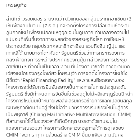
เศรษฐกิจ
สำนักข่าวรอยเตอร์ รายงานว่า ตัวแทนของกลุ่มประเทศอาเซียน+3
เห็นพ้องกันในวันนี้ (7 ธ.ค.) ที่จะจัดตั้งโครงการปล่อยสินเชื่อระดับ
ภูมิภาคใหม่ เพื่อรับมือกับเหตุฉุกเฉินในภูมิภาค ท่ามกลางความไม่
แน่นอนที่เพิ่มขึ้นจากการชะลอตัวของเศรษฐกิจโลก อาเซียน+3
ประกอบด้วย กลุ่มประเทศสมาชิกอาเซียน รวมถึงจีน ญี่ปุ่น และ
เกาหลีใต้ นายมาซาโตะ คันดะ รัฐมนตรีช่วยว่าการกระทรวงการ
คลัง ฝ่ายกิจการระหว่างประเทศของญี่ปุ่น กล่าวหลังการประชุม
อาเซียน+3 ที่จัดขึ้นเป็นเวลา 2 วัน ที่เมืองคานาซาว่า ทางตะวันตก
เฉียงเหนือของกรุงโตเกียว โดยระบุว่า การจัดตั้งโครงการใหม่ซึ่ง
มีชื่อว่า “Rapid Financing Facility” และรายละเอียดเฉพาะของ
โครงการจะได้รับการยืนยันอย่างเป็นทางการในการประชุมระดับ
รัฐมนตรี ซึ่งมีกำหนดการจัดขึ้นในช่วงฤดูใบไม้ผลิและฤดูร้อนปีหน้า
โครงการใหม่นี้มีเป้าหมายเพื่อส่งเสริมเครือข่ายการแลกเปลี่ยนสกุล
เงินพหุภาคีเดิมที่มีอยู่ ซึ่งมีชื่อว่า มาตรการริเริ่มเชียงใหม่ไปสู่การ
เป็นพหุภาคี (Chiang Mai Initiative Multilateralisation: CMIM)
ที่สามารถใช้ได้ในช่วงเวลาที่เกิดวิกฤต บรรดาตัวแทนระบุใน
แถลงการณ์ร่วมว่า โครงการดังกล่าวจะอยู่ภายใต้การดูแลของ
CMIM “พวกเราทุกคนล้วนสร้าง CMIM ขึ้นมาเพื่อความมั่นคง