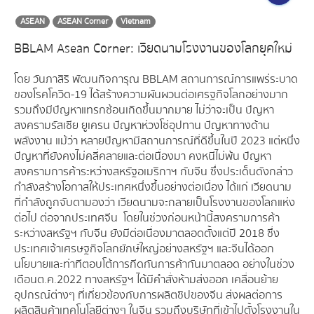
ASEAN
ASEAN Corner
Vietnam
BBLAM Asean Corner: เวียดนามโรงงานของโลกยุคใหม่
โดย วันภาสิริ พัฒนกิจการุณ BBLAM สถานการณ์การแพร่ระบาด
ของโรคโควิด-19 ได้สร้างความผันผวนต่อเศรฐกิจโลกอย่างมาก
รวมถึงมีปัญหาแทรกซ้อนเกิดขึ้นมากมาย ไม่ว่าจะเป็น ปัญหา
สงครามรัสเซีย ยูเครน ปัญหาห่วงโซ่อุปทาน ปัญหาทางด้าน
พลังงาน แม้ว่า หลายปัญหามีสถานการณ์ที่ดีขึ้นในปี 2023 แต่หนึ่ง
ปัญหาที่ยังคงไม่คลี่คลายและต่อเนื่องมา คงหนีไม่พ้น ปัญหา
สงครามการค้าระหว่างสหรัฐอเมริกาฯ กับจีน ซึ่งประเด็นดังกล่าว
กำลังสร้างโอกาสให้ประเทศหนึ่งขึ้นอย่างต่อเนื่อง ได้แก่ เวียดนาม
ที่กำลังถูกจับตามองว่า เวียดนามจะกลายเป็นโรงงานของโลกแห่ง
ต่อไป ต่อจากประเทศจีน โดยในช่วงก่อนหน้านี้สงครามการค้า
ระหว่างสหรัฐฯ กับจีน ยังมีต่อเนื่องมาตลอดตั้งแต่ปี 2018 ซึ่ง
ประเทศเจ้าเศรษฐกิจโลกยักษ์ใหญ่อย่างสหรัฐฯ และจีนได้ออก
นโยบายและท่าทีตอบโต้การกีดกันการค้ากันมาตลอด อย่างในช่วง
เดือนต.ค.2022 ทางสหรัฐฯ ได้มีคำสั่งห้ามส่งออก เคลื่อนย้าย
อุปกรณ์ต่างๆ ที่เกี่ยวข้องกับการผลิตชิปของจีน ส่งผลต่อการ
ผลิตสินค้าเทคโนโลยีต่างๆ ในจีน รวมถึงบริษัทที่เข้าไปตั้งโรงงานใน