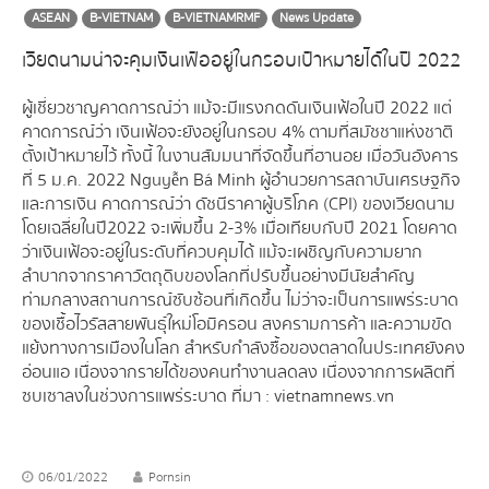
ASEAN
B-VIETNAM
B-VIETNAMRMF
News Update
เวียดนามน่าจะคุมเงินเฟ้ออยู่ในกรอบเป้าหมายได้ในปี 2022
ผู้เชี่ยวชาญคาดการณ์ว่า แม้จะมีแรงกดดันเงินเฟ้อในปี 2022 แต่
คาดการณ์ว่า เงินเฟ้อจะยังอยู่ในกรอบ 4% ตามที่สมัชชาแห่งชาติ
ตั้งเป้าหมายไว้ ทั้งนี้ ในงานสัมมนาที่จัดขึ้นที่ฮานอย เมื่อวันอังคาร
ที่ 5 ม.ค. 2022 Nguyễn Bá Minh ผู้อำนวยการสถาบันเศรษฐกิจ
และการเงิน คาดการณ์ว่า ดัชนีราคาผู้บริโภค (CPI) ของเวียดนาม
โดยเฉลี่ยในปี2022 จะเพิ่มขึ้น 2-3% เมื่อเทียบกับปี 2021 โดยคาด
ว่าเงินเฟ้อจะอยู่ในระดับที่ควบคุมได้ แม้จะเผชิญกับความยาก
ลำบากจากราคาวัตถุดิบของโลกที่ปรับขึ้นอย่างมีนัยสำคัญ
ท่ามกลางสถานการณ์ซับซ้อนที่เกิดขึ้น ไม่ว่าจะเป็นการแพร่ระบาด
ของเชื้อไวรัสสายพันธุ์ใหม่โอมิครอน สงครามการค้า และความขัด
แย้งทางการเมืองในโลก สำหรับกำลังซื้อของตลาดในประเทศยังคง
อ่อนแอ เนื่องจากรายได้ของคนทำงานลดลง เนื่องจากการผลิตที่
ซบเซาลงในช่วงการแพร่ระบาด ที่มา : vietnamnews.vn
06/01/2022
Pornsin