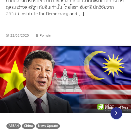
ท่ามกลางการปรับขั้วอำนาจของโลก โดยไม่จำกัดเพียงแค่การถ่วง
ดุลระหว่างสหรัฐฯ กับจีนเท่านั้น โดยไอรา อัซฮารี นักวิจัยจาก
สถาบัน Institute for Democracy and […]
22/05/2025
Pornsin
ASEAN
China
News Update