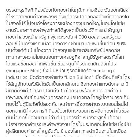
บรรดาธุรกิจที่เกี่ยวข้องกับทองคำในภูมิภาคเอเชียตะวันออกเฉียง
ใต้หรืออาเซียนกำลังเฟื่องฟู ตั้งแต่การเปิดตัวทองคำแท่งลายสิงโต
ในสิงคโปร์ ไปจนถึงโครงการเหมืองทองขนาดใหญ่ในอินโดนีเซีย
ขานรับราคาทองคำพุ่งทำสถิติสูงสุดเป็นประวัติการณ์ สัญญา
ทองคำล่วงหน้าสหรัฐฯ พุ่งแตะระดับ 4,000 ดอลลาร์สหรัฐต่อ
ออนซ์เป็นครั้งแรก เมื่อวันอังคารที่ผ่านมา และเพิ่มขึ้นเกือบ 50%
นับตั้งแต่ต้นปี เนื่องจากนักลงทุนแห่เข้าหาสินทรัพย์ปลอดภัย
ท่ามกลางความไม่แน่นอนทางเศรษฐกิจและภูมิรัฐศาสตร์ทั่วโลก
โดยแรงซื้อทองคำที่เพิ่มขึ้น ช่วยหนุนให้โรงกษาปณ์สิงคโปร์
(Singapore Mint) ซึ่งเป็นหน่วยธุรกิจในเครือ Sembcorp
Industries เปิดตัวทองคำแท่ง “Lion Bullion” เมื่อเดือนที่แล้ว โดย
ใช้สัญลักษณ์หัวสิงโตอันเป็นเอกลักษณ์ ซึ่งทองคำแท่งดังกล่าว มี
ขนาดตั้งแต่ 1 กรัม ไปจนถึง 1 กิโลกรัม พร้อมหมายเลขกำกับ
เฉพาะและเก็บข้อมูลผ่านการลงทะเบียนดิจิทัล โดยผู้ซื้อสามารถเก็บ
ทองไว้ในตู้นิรภัยที่ปลอดภัยและทำการซื้อขายผ่านระบบออนไลน์ได้
นอกจากนี้ โครงการที่เกี่ยวข้องกับกระบวนการผลิตทองคำในช่วง
ต้นน้ำเกิดขึ้นตามมา แม้ว่า ต้นทุนการทำเหมืองจะสูงขึ้นก็ตาม
เนื่องมาจากค่าแรงและค่าพลังงาน โดยในประเทศอินโดนีเซีย ซึ่งเป็น
ผู้ผลิตทองคำรายใหญ่อันดับ 8 ของโลก การดำเนินงานในเหมือง