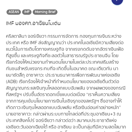
ASEAN
IMF
Morning Brief
IMF มองศก.อาเซียนโตเด่น
คริสตาลินา จอร์เจียวา กรรมการจัดการ กองทุนการเงินระหว่าง
ประเทศ หรือ IMF ส่งสัญญาณว่า ประเทศในเอเชียมีความเสี่ยงต่อ
แนวโน้มการเติบโตทางเศรษฐกิจ จากแรงกดดันจากอัตราเงินเฟ้อ
ที่สูงขึ้น และเศรษฐกิจที่ชะลอตัวในสาธารณรัฐประชาชนจีน โดย
เรียกร้องให้หน่วยงานกำหนดนโยบายในแต่ละประเทศเสริมสร้าง
กันชนสำหรับแรงกระทบที่จะเกิดขึ้นในอนาคต ขณะเดียวกัน นา
ยมาซัตสึกุ อาซาคาวะ ประธานธนาคารเพื่อการพัฒนาแห่งเอเชีย
(ADB) เรียกร้องให้เจ้าหน้าที่กำหนดนโยบายของเอเชียตื่นตัวต่อ
สัญญาณกระแสเงินทุนไหลออกแบบฉับพลัน จากผลพวงของกรณี
ที่สหรัฐฯ ปรับขึ้นอัตราดอกเบี้ยแบบต่อเนื่อง “เราเห็นความเสี่ยง
จากการคุมเข้มนโยบายการเงินในเชิงรุกของสหรัฐฯ ซึ่งอาจทำให้
เกิดภาวะเงินทุนไหลออกแบบฉับพลัน หรือเงินอ่อนค่าอย่างหนัก”
นายอาซาคาวะ กล่าวผ่านระบบทางไกลต่อที่ประชุมอาเซียน+3 ณ
ประเทศสิงคโปร์ จอร์เจียวา กล่าวต่อว่า สมาคมประชาชาติแห่ง
เอเชียตะวันออกเฉียงใต้ หรือ อาเซียน จะเป็นกลุ่มที่มีความสดใสมาก