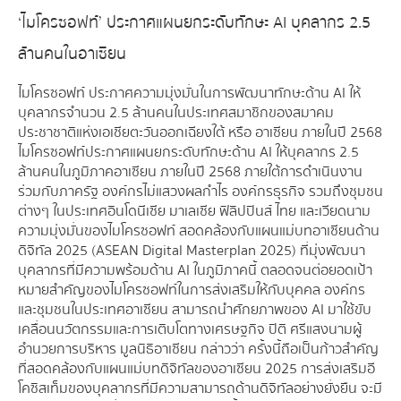
‘ไมโครซอฟท์’ ประกาศแผนยกระดับทักษะ AI บุคลากร 2.5
ล้านคนในอาเซียน
ไมโครซอฟท์ ประกาศความมุ่งมั่นในการพัฒนาทักษะด้าน AI ให้
บุคลากรจำนวน 2.5 ล้านคนในประเทศสมาชิกของสมาคม
ประชาชาติแห่งเอเชียตะวันออกเฉียงใต้ หรือ อาเซียน ภายในปี 2568
ไมโครซอฟท์ ประกาศแผนยกระดับทักษะด้าน AI ให้บุคลากร 2.5
ล้านคนในภูมิภาคอาเซียน ภายในปี 2568 ภายใต้การดำเนินงาน
ร่วมกับภาครัฐ องค์กรไม่แสวงผลกำไร องค์กรธุรกิจ รวมถึงชุมชน
ต่างๆ ในประเทศอินโดนีเซีย มาเลเซีย ฟิลิปปินส์ ไทย และเวียดนาม
ความมุ่งมั่นของไมโครซอฟท์ สอดคล้องกับแผนแม่บทอาเซียนด้าน
ดิจิทัล 2025 (ASEAN Digital Masterplan 2025) ที่มุ่งพัฒนา
บุคลากรที่มีความพร้อมด้าน AI ในภูมิภาคนี้ ตลอดจนต่อยอดเป้า
หมายสำคัญของไมโครซอฟท์ในการส่งเสริมให้กับบุคคล องค์กร
และชุมชนในประเทศอาเซียน สามารถนำศักยภาพของ AI มาใช้ขับ
เคลื่อนนวัตกรรมและการเติบโตทางเศรษฐกิจ ปิติ ศรีแสงนาม ผู้
อำนวยการบริหาร มูลนิธิอาเซียน กล่าวว่า ครั้งนี้ถือเป็นก้าวสำคัญ
ที่สอดคล้องกับแผนแม่บทดิจิทัลของอาเซียน 2025 การส่งเสริมอี
โคซิสเท็มของบุคลากรที่มีความสามารถด้านดิจิทัลอย่างยั่งยืน จะมี