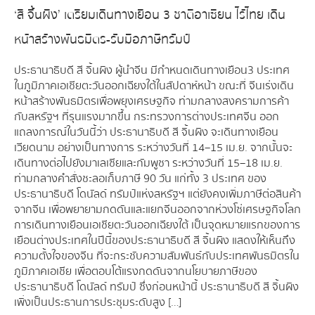
‘สี จิ้นผิง’ เตรียมเดินทางเยือน 3 ชาติอาเซียน ไร้ไทย เดิน
หน้าสร้างพันธมิตร-รับมือภาษีทรัมป์
ประธานาธิบดี สี จิ้นผิง ผู้นำจีน มีกำหนดเดินทางเยือน 3 ประเทศ
ในภูมิภาคเอเชียตะวันออกเฉียงใต้ในสัปดาห์หน้า ขณะที่ จีนเร่งเดิน
หน้าสร้างพันธมิตรเพื่อพยุงเศรษฐกิจ ท่ามกลางสงครามการค้า
กับสหรัฐฯ ที่รุนแรงมากขึ้น กระทรวงการต่างประเทศจีน ออก
แถลงการณ์ในวันนี้ว่า ประธานาธิบดี สี จิ้นผิง จะเดินทางเยือน
เวียดนาม อย่างเป็นทางการ ระหว่างวันที่ 14–15 เม.ย. จากนั้นจะ
เดินทางต่อไปยังมาเลเซียและกัมพูชา ระหว่างวันที่ 15–18 เม.ย.
ท่ามกลางคำสั่งชะลอเก็บภาษี 90 วัน แก่ทั้ง 3 ประเทศ ของ
ประธานาธิบดี โดนัลด์ ทรัมป์แห่งสหรัฐฯ แต่ยังคงเพิ่มภาษีต่อสินค้า
จากจีน เพื่อพยายามกดดันและแยกจีนออกจากห่วงโซ่เศรษฐกิจโลก
การเดินทางเยือนเอเชียตะวันออกเฉียงใต้ เป็นจุดหมายแรกของการ
เยือนต่างประเทศในปีนี้ของประธานาธิบดี สี จิ้นผิง แสดงให้เห็นถึง
ความตั้งใจของจีน ที่จะกระชับความสัมพันธ์กับประเทศพันธมิตรใน
ภูมิภาคเอเชีย เพื่อตอบโต้แรงกดดันจากนโยบายภาษีของ
ประธานาธิบดี โดนัลด์ ทรัมป์ ซึ่งก่อนหน้านี้ ประธานาธิบดี สี จิ้นผิง
เพิ่งเป็นประธานการประชุมระดับสูง […]