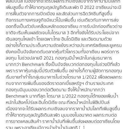
ฟิลิปปินส์ เนื่องจากจะได้รับผลกระทบเชิงลบจากราคาน้ำมันโลกที่
เพิ่มสูงขึ้น ทำให้ขาดทุนดุลบัญชีเดินสะพัด ปี 2022 อาเซียนน่าจะมี
การฟื้นตัวจากการเปิดเมือง และสัดส่วนการฉีดวัคซีนที่สูงขึ้น
กิจกรรมทางเศรษฐกิจมีแนวโน้มเพิ่มขึ้น เช่นเดียวกับภาคการส่ง
ออกซึ่งเป็นตัวขับเคลื่อนหลักของอาเซียน การรับนักท่องเที่ยวต่าง
ชาติจะเริ่มเห็นผลชัดเจนในไตรมาส 3 อีกทั้งยังได้รับประโยชน์จาก
เงินลงทุนไหลเข้า โดยเฉพาะไทย อินโดนีเซีย และเวียดนามด้วย
อย่างไรก็ตามประเด็นความขัดแย้งระหว่างประเทศรัสเซียและยูเครน
ยังคงเป็นปัจจัยกดดันตลาดหุ้นทั่วโลกรวมทั้งอาเซียน พอร์ตการ
ลงทุน ในช่วงปลายปี 2021 กองทุนมีน้ำหนักในกลุ่มธนาคาร
มากกว่า Benchmark ซึ่งเป็นปัจจัยบวกต่อกองทุนในช่วงปีที่แล้ว
เพราะราคาหุ้นกลุ่มนี้ปรับตัวเพิ่มขึ้น อย่างไรก็ตามผู้จัดการกองทุน
เริ่มขายทำกำไรกลุ่มธนาคารในช่วงไตรมาส 1/2022 เพื่อลดผลกระ
ทบจากการเพิ่มขึ้นของอัตราดอกเบี้ยสหรัฐฯ ด้านรายประเทศ
กองทุนมีมุมมองบวกต่อเวียดนาม จึงให้น้ำหนักมากกว่า
Benchmark มากที่สุด ไตรมาส 1/2022 กองทุนได้ทยอยเพิ่มน้ำ
หนักในสิงคโปร์และอินโดนีเซีย ขณะที่ลดน้ำหนักในฟิลิปปินส์
เนื่องจากจะได้รับผลกระทบเชิงลบจากราคาน้ำมันโลกที่เพิ่มสูงขึ้น
ทำให้ขาดทุนดุลบัญชีเดินสะพัด มุมมองในอนาคต ผลกระทบต่อ
การขาดแคลนสินค้า ราคาน้ำมันที่เพิ่มขึ้นส่งผลลบต่ออาเซียนโดย
รวม เพราะอาเซียนมีการนำเข้าน้ำมันสุทธิ […]