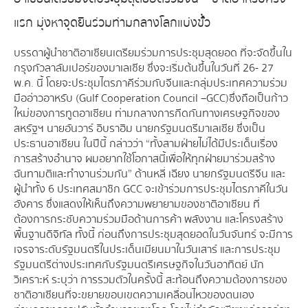
แรก มุ่งหาจุดยืนร่วมท่ามกลางโลกแบ่งขั้ว
บรรดาผู้นำชาติอาเซียนเตรียมร่วมการประชุมสุดยอด ที่จะจัดขึ้นใน
กรุงกัวลาลัมเปอร์ของมาเลเซีย ซึ่งจะเริ่มต้นขึ้นในวันที่ 26- 27
พ.ค. นี้ โดยจะประชุมไตรภาคีร่วมกับจีนและกลุ่มประเทศความร่วม
มืออ่าวอาหรับ (Gulf Cooperation Council – GCC) ซึ่งถือเป็นก้าว
ใหม่ของการทูตอาเซียน ท่ามกลางการกีดกันทางเศรษฐกิจของ
สหรัฐฯ นายอันวาร์ อิบราฮิม นายกรัฐมนตรีมาเลเซีย ซึ่งเป็น
ประธานอาเซียน ในปีนี้ กล่าวว่า “ทั้งสามฝ่ายไม่ได้มีประเด็นเรื่อง
การสร้างอำนาจ ผมอยากใช้โอกาสนี้เพื่อให้ทุกฝ่ายมาร่วมสร้าง
ฉันทามติและทำงานร่วมกัน” ด้านหลี่ เฉียง นายกรัฐมนตรีจีน และ
ผู้นำทั้ง 6 ประเทศสมาชิก GCC จะเข้าร่วมการประชุมไตรภาคีในวัน
อังคาร ซึ่งแสดงให้เห็นถึงความพยายามของชาติอาเซียน ที่
ต้องการกระชับความร่วมมือด้านการค้า พลังงาน และโครงสร้าง
พื้นฐานดิจิทัล ทั้งนี้ ก่อนถึงการประชุมสุดยอดในวันจันทร์ จะมีการ
เจรจาระดับรัฐมนตรีในประเด็นเมียนมาในวันเสาร์ และการประชุม
รัฐมนตรีต่างประเทศกับรัฐมนตรีเศรษฐกิจในวันอาทิตย์ นัก
วิเคราะห์ ระบุว่า การรวมตัวในครั้งนี้ สะท้อนถึงความต้องการของ
ชาติอาเซียนที่จะขยายขอบเขตความเคลื่อนไหวของตนเอง