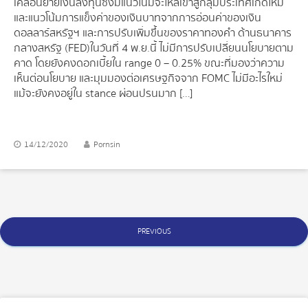
เคลื่อนย้ายเงินลงทุนซึ่งมีแนวโน้มจะไหลเข้าสู่กลุ่มประเทศเกิดใหม่
และแนวโน้มการแข็งค่าของเงินบาทจากการอ่อนค่าของเงิน
ดอลลาร์สหรัฐฯ และการปรับเพิ่มขึ้นของราคาทองคำ ด้านธนาคาร
กลางสหรัฐ (FED) ในวันที่ 4 พ.ย.นี้ ไม่มีการปรับเปลี่ยนนโยบายตาม
คาด โดยยังคงดอกเบี้ยใน range 0 – 0.25% ขณะที่มองว่าความ
เห็นต่อนโยบาย และมุมมองต่อเศรษฐกิจจาก FOMC ไม่มีอะไรใหม่
แม้จะยังคงอยู่ใน stance ผ่อนปรนมาก […]
14/12/2020
Pornsin
Posts
PREVIOUS
navigation