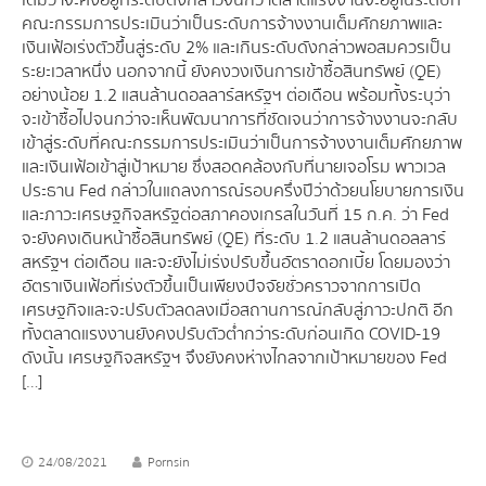
เดิมว่าจะคงอยู่ที่ระดับดังกล่าวจนกว่าตลาดแรงงานจะอยู่ในระดับที่
คณะกรรมการประเมินว่าเป็นระดับการจ้างงานเต็มศักยภาพและ
เงินเฟ้อเร่งตัวขึ้นสู่ระดับ 2% และเกินระดับดังกล่าวพอสมควรเป็น
ระยะเวลาหนึ่ง นอกจากนี้ ยังคงวงเงินการเข้าซื้อสินทรัพย์ (QE)
อย่างน้อย 1.2 แสนล้านดอลลาร์สหรัฐฯ ต่อเดือน พร้อมทั้งระบุว่า
จะเข้าซื้อไปจนกว่าจะเห็นพัฒนาการที่ชัดเจนว่าการจ้างงานจะกลับ
เข้าสู่ระดับที่คณะกรรมการประเมินว่าเป็นการจ้างงานเต็มศักยภาพ
และเงินเฟ้อเข้าสู่เป้าหมาย ซึ่งสอดคล้องกับที่นายเจอโรม พาวเวล
ประธาน Fed กล่าวในแถลงการณ์รอบครึ่งปีว่าด้วยนโยบายการเงิน
และภาวะเศรษฐกิจสหรัฐต่อสภาคองเกรสในวันที่ 15 ก.ค. ว่า Fed
จะยังคงเดินหน้าซื้อสินทรัพย์ (QE) ที่ระดับ 1.2 แสนล้านดอลลาร์
สหรัฐฯ ต่อเดือน และจะยังไม่เร่งปรับขึ้นอัตราดอกเบี้ย โดยมองว่า
อัตราเงินเฟ้อที่เร่งตัวขึ้นเป็นเพียงปัจจัยชั่วคราวจากการเปิด
เศรษฐกิจและจะปรับตัวลดลงเมื่อสถานการณ์กลับสู่ภาวะปกติ อีก
ทั้งตลาดแรงงานยังคงปรับตัวต่ำกว่าระดับก่อนเกิด COVID-19
ดังนั้น เศรษฐกิจสหรัฐฯ จึงยังคงห่างไกลจากเป้าหมายของ Fed
[…]
24/08/2021
Pornsin