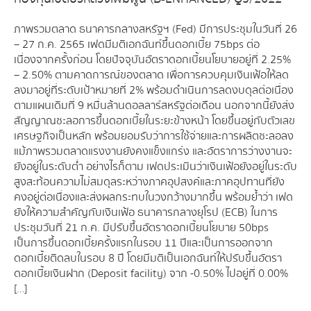
ภาพรวมตลาด ธนาคารกลางสหรัฐฯ (Fed) มีการประชุมในวันที่ 26
– 27 ก.ค. 2565 เฟดมีมติเอกฉันท์ขึ้นดอกเบี้ย 75bps ต่อ
เนื่องจากครั้งก่อน โดยปัจจุบันอัตราดอกเบี้ยนโยบายอยู่ที่ 2.25%
– 2.50% ตามคาดการณ์ของตลาด เพื่อการควบคุมเงินเฟ้อให้ลด
ลงมาอยู่ที่ระดับเป้าหมายที่ 2% พร้อมดำเนินการลดงบดุลต่อเนื่อง
ตามแผนเดิมที่ 9 หมื่นล้านดอลลาร์สหรัฐต่อเดือน นอกจากนี้ยังส่ง
สัญญาณชะลอการขึ้นดอกเบี้ยในระยะข้างหน้า โดยขึ้นอยู่กับตัวเลข
เศรษฐกิจเป็นหลัก พร้อมยอมรับว่าการใช้จ่ายและการผลิตชะลอลง
แม้ภาพรวมตลาดแรงงานยังคงแข็งแกร่ง และอัตราการว่างงานจะ
ยังอยู่ในระดับต่ำ อย่างไรก็ตาม เฟดประเมินว่าเงินเฟ้อยังอยู่ในระดับ
สูงสะท้อนความไม่สมดุลระหว่างภาคอุปสงค์และภาคอุปทานที่ยัง
คงอยู่ต่อเนื่องและส่งผลกระทบในวงกว้างมากขึ้น พร้อมย้ำว่า เฟด
ยังให้ความสำคัญกับเงินเฟ้อ ธนาคารกลางยุโรป (ECB) ในการ
ประชุมวันที่ 21 ก.ค. มีปรับขึ้นอัตราดอกเบี้ยนโยบาย 50bps
เป็นการขึ้นดอกเบี้ยครั้งแรกในรอบ 11 ปีและเป็นการออกจาก
ดอกเบี้ยติดลบในรอบ 8 ปี โดยมีมติเป็นเอกฉันท์ให้ปรับขึ้นอัตรา
ดอกเบี้ยเงินฝาก (Deposit facility) จาก -0.50% ไปอยู่ที่ 0.00%
[…]