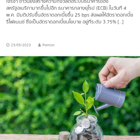
เจรจา ข่าวนี้ยิ่งสร้างความกังวลต่อระบบธนาคารของ
สหรัฐอเมริกามากขึ้นไปอีก ธนาคารกลางยุโรป (ECB) ในวันที่ 4
พ.ค. มีมติปรับขึ้นอัตราดอกเบี้ยขึ้น 25 bps ส่งผลให้อัตราดอกเบี้ย
รีไฟแนนซ์ ซึ่งเป็นอัตราดอกเบี้ยนโยบาย อยู่ที่ระดับ 3.75% […]
23/05/2023
Pornsin