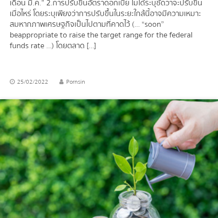
เดือน มี.ค.” 2.การปรับขึ้นอัตราดอกเบี้ย ไม่ได้ระบุชัดว่าจะปรับขึ้น
เมื่อไหร่ โดยระบุเพียงว่าการปรับขึ้นในระยะใกล้นี้อาจมีความเหมาะ
สมหากภาพเศรษฐกิจเป็นไปตามที่คาดไว้ (… “soon”
be appropriate to raise the target range for the federal
funds rate …) โดยตลาด […]
25/02/2022
Pornsin