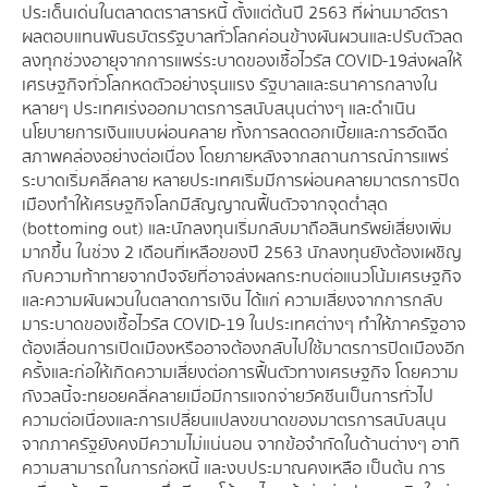
ประเด็นเด่นในตลาดตราสารหนี้ ตั้งแต่ต้นปี 2563 ที่ผ่านมาอัตรา
ผลตอบแทนพันธบัตรรัฐบาลทั่วโลกค่อนข้างผันผวนและปรับตัวลด
ลงทุกช่วงอายุจากการแพร่ระบาดของเชื้อไวรัส COVID-19 ส่งผลให้
เศรษฐกิจทั่วโลกหดตัวอย่างรุนแรง รัฐบาลและธนาคารกลางใน
หลายๆ ประเทศเร่งออกมาตรการสนับสนุนต่างๆ และดำเนิน
นโยบายการเงินแบบผ่อนคลาย ทั้งการลดดอกเบี้ยและการอัดฉีด
สภาพคล่องอย่างต่อเนื่อง โดยภายหลังจากสถานการณ์การแพร่
ระบาดเริ่มคลี่คลาย หลายประเทศเริ่มมีการผ่อนคลายมาตรการปิด
เมืองทำให้เศรษฐกิจโลกมีสัญญาณฟื้นตัวจากจุดต่ำสุด
(bottoming out) และนักลงทุนเริ่มกลับมาถือสินทรัพย์เสี่ยงเพิ่ม
มากขึ้น ในช่วง 2 เดือนที่เหลือของปี 2563 นักลงทุนยังต้องเผชิญ
กับความท้าทายจากปัจจัยที่อาจส่งผลกระทบต่อแนวโน้มเศรษฐกิจ
และความผันผวนในตลาดการเงิน ได้แก่ ความเสี่ยงจากการกลับ
มาระบาดของเชื้อไวรัส COVID-19 ในประเทศต่างๆ ทำให้ภาครัฐอาจ
ต้องเลื่อนการเปิดเมืองหรืออาจต้องกลับไปใช้มาตรการปิดเมืองอีก
ครั้ง และก่อให้เกิดความเสี่ยงต่อการฟื้นตัวทางเศรษฐกิจ โดยความ
กังวลนี้จะทยอยคลี่คลายเมื่อมีการแจกจ่ายวัคซีนเป็นการทั่วไป
ความต่อเนื่องและการเปลี่ยนแปลงขนาดของมาตรการสนับสนุน
จากภาครัฐยังคงมีความไม่แน่นอน จากข้อจำกัดในด้านต่างๆ อาทิ
ความสามารถในการก่อหนี้ และงบประมาณคงเหลือ เป็นต้น การ