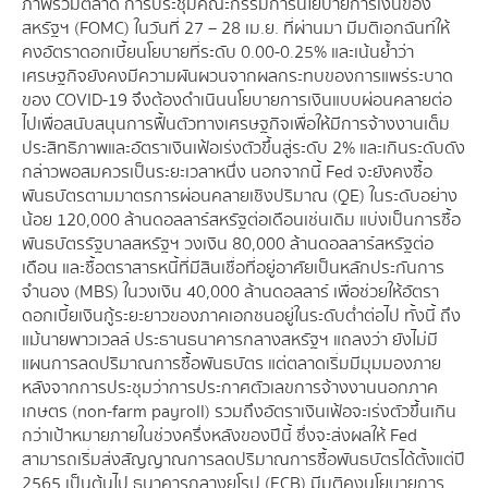
ภาพรวมตลาด การประชุมคณะกรรมการนโยบายการเงินของ
สหรัฐฯ (FOMC) ในวันที่ 27 – 28 เม.ย. ที่ผ่านมา มีมติเอกฉันท์ให้
คงอัตราดอกเบี้ยนโยบายที่ระดับ 0.00-0.25% และเน้นย้ำว่า
เศรษฐกิจยังคงมีความผันผวนจากผลกระทบของการแพร่ระบาด
ของ COVID-19 จึงต้องดำเนินนโยบายการเงินแบบผ่อนคลายต่อ
ไปเพื่อสนับสนุนการฟื้นตัวทางเศรษฐกิจเพื่อให้มีการจ้างงานเต็ม
ประสิทธิภาพและอัตราเงินเฟ้อเร่งตัวขึ้นสู่ระดับ 2% และเกินระดับดัง
กล่าวพอสมควรเป็นระยะเวลาหนึ่ง นอกจากนี้ Fed จะยังคงซื้อ
พันธบัตรตามมาตรการผ่อนคลายเชิงปริมาณ (QE) ในระดับอย่าง
น้อย 120,000 ล้านดอลลาร์สหรัฐต่อเดือนเช่นเดิม แบ่งเป็นการซื้อ
พันธบัตรรัฐบาลสหรัฐฯ วงเงิน 80,000 ล้านดอลลาร์สหรัฐต่อ
เดือน และซื้อตราสารหนี้ที่มีสินเชื่อที่อยู่อาศัยเป็นหลักประกันการ
จำนอง (MBS) ในวงเงิน 40,000 ล้านดอลลาร์ เพื่อช่วยให้อัตรา
ดอกเบี้ยเงินกู้ระยะยาวของภาคเอกชนอยู่ในระดับต่ำต่อไป ทั้งนี้ ถึง
แม้นายพาวเวลล์ ประธานธนาคารกลางสหรัฐฯ แถลงว่า ยังไม่มี
แผนการลดปริมาณการซื้อพันธบัตร แต่ตลาดเริ่มมีมุมมองภาย
หลังจากการประชุมว่าการประกาศตัวเลขการจ้างงานนอกภาค
เกษตร (non-farm payroll) รวมถึงอัตราเงินเฟ้อจะเร่งตัวขึ้นเกิน
กว่าเป้าหมายภายในช่วงครึ่งหลังของปีนี้ ซึ่งจะส่งผลให้ Fed
สามารถเริ่มส่งสัญญาณการลดปริมาณการซื้อพันธบัตรได้ตั้งแต่ปี
2565 เป็นต้นไป ธนาคารกลางยุโรป (ECB) มีมติคงนโยบายการ