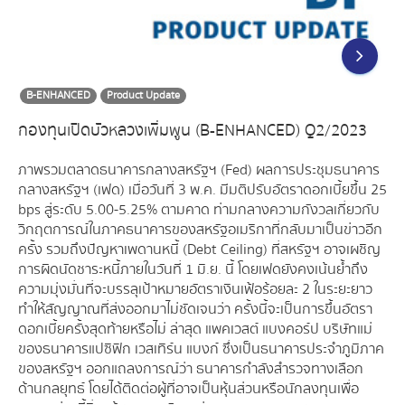
B-ENHANCED
Product Update
กองทุนเปิดบัวหลวงเพิ่มพูน (B-ENHANCED) Q2/2023
ภาพรวมตลาดธนาคารกลางสหรัฐฯ (Fed) ผลการประชุมธนาคาร
กลางสหรัฐฯ (เฟด) เมื่อวันที่ 3 พ.ค. มีมติปรับอัตราดอกเบี้ยขึ้น 25
bps สู่ระดับ 5.00-5.25% ตามคาด ท่ามกลางความกังวลเกี่ยวกับ
วิกฤตการณ์ในภาคธนาคารของสหรัฐอเมริกาที่กลับมาเป็นข่าวอีก
ครั้ง รวมถึงปัญหาเพดานหนี้ (Debt Ceiling) ที่สหรัฐฯ อาจเผชิญ
การผิดนัดชาระหนี้ภายในวันที่ 1 มิ.ย. นี้ โดยเฟดยังคงเน้นย้ำถึง
ความมุ่งมั่นที่จะบรรลุเป้าหมายอัตราเงินเฟ้อร้อยละ 2 ในระยะยาว
ทำให้สัญญาณที่ส่งออกมาไม่ชัดเจนว่า ครั้งนี้จะเป็นการขึ้นอัตรา
ดอกเบี้ยครั้งสุดท้ายหรือไม่ ล่าสุด แพคเวสต์ แบงคอร์ป บริษัทแม่
ของธนาคารแปซิฟิก เวสเทิร์น แบงก์ ซึ่งเป็นธนาคารประจำภูมิภาค
ของสหรัฐฯ ออกแถลงการณ์ว่า ธนาคารกำลังสำรวจทางเลือก
ด้านกลยุทธ์ โดยได้ติดต่อผู้ที่อาจเป็นหุ้นส่วนหรือนักลงทุนเพื่อ