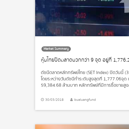
Market Summary
หุ้นไทยปิดตลาดบวกกว่า 9 จุด อยู่ที่ 1,776.
ดัชนีตลาดหลักทรัพย์ไทย (SET Index) ปิดวันนี้ (30
โดยระหว่างวันดัชนีทำระดับสูงสุดที่ 1,777.06จุด แ
59,384.68 ล้านบาท หลักทรัพย์ที่มีการซื้อขายสูงส
มูลค่าการซื้อขาย 7,110.98 ลบ. 2.CPALL ปิดที่ 8
3.AOT ปิดที่ 67.50 บาท […]
30/03/2018
bualuangfund