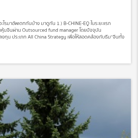
มีอะไรมาอัพเดทกันบ้าง มาดูกัน 1.) B-CHINE-EQ ในระยะแรก
ุ้นจีนผ่าน Outsourced fund manager โดยปัจจุบัน
ทุน ประเภท All China Strategy เพื่อให้สอดคล้องกับธีม“จีนทั้ง
นจีน as of 28 ก.พ.18 ดังนี้ หุ้นจีน A-Shares 50% (Shanghai
 China International Travel, Bank of Ningbo, Angel