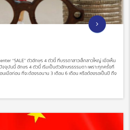
 “SALE” ตัวอักษร 4 ตัวนี้ ที่บรรดาสาวเล็กสาวใหญ่ เมื่อเห็น
ัจจุบันนี้ อักษร 4 ตัวนี้ เริ่มเป็นตัวอักษรธรรมดา เพราะทุกครั้งที่
ือนเมื่อก่อน ที่จะต้องรอนาน 3 เดือน 6 เดือน หรือต้องรอเป็นปี ถึง
ักที นั่นเป็นเพราะว่าภาวะเศรษฐกิจในปัจจุบัน ทำให้หลายคนไม่อยาก
เกิดการใช้จ่าย หรือแม้แต่กาแฟแก้วแพงก็ยังมีโปรโมชั่นออกมา
จ่ายกัน จะทำอย่างไรหากจำเป็นต้องใช้เงินก้อนใหญ่ซื้อของชิ้นใหญ่
ญมากไหม ถ้าสำคัญมากก็ไปต่อกัน แต่ถ้าไม่ได้สำคัญ เป็นแค่ความ
นโดยกำหนดเป้าหมายที่ต้องการให้ชัดเจน สำหรับของสำคัญที่จำเป็น
ินในกระเป๋าที่มีก่อน (เงินเก่า) ว่ามีอยู่เท่าไหร่ แล้วอยู่ตรงไหนบ้าง