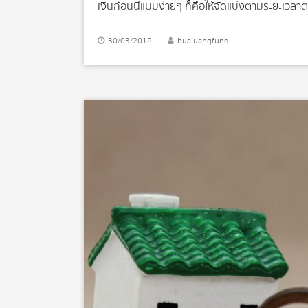
เงินก้อนนี้แบบง่ายๆ ก็คือให้จัดแบ่งตามระยะเวลา
สั้น คือการลงทุนที่มีเป้าหมายต้องใช้เงินนั้นภายใ
เป้าหมายการเงินเตรียมเรียนต่อ ท่องเที่ยว ดาวน
30/03/2018
bualuangfund
ลงทุนสำหรับเป้าหมายระยะสั้น โดยเฉพาะเงินที่ต้องใ
ควรลงทุนในหุ้น หรือกองทุนหุ้น เพราะมูลค่าจะม
การฝากบัญชีธนาคาร เนื่องจากผันผวนต่ำ การล
ตราสารหนี้และหุ้นในระดับที่พอเหมาะ แม้จะมีระยะเวล