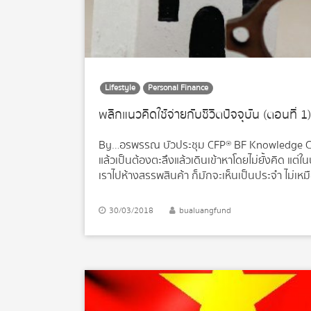
Lifestyle
Personal Finance
พลิกแนวคิดใช้จ่ายกับชีวิตปัจจุบัน (ตอนที่ 1)
By…อรพรรณ บัวประชุม CFP® BF Knowledge Center
แล้วเป็นต้องตะลึงแล้วเดินเข้าหาโดยไม่ยั้งคิด แต่ในป
เราไปห้างสรรพสินค้า ก็มักจะเห็นเป็นประจำ ไม่เหม
จะมีโอกาสได้เห็น “SALE” ล้างสต็อกครั้งยิ่งใหญ่ส
ดึงเงินในกระเป๋าออกมาใช้ จึงต้องมีการกระตุ้นให้
30/03/2018
bualuangfund
เรื่อยๆ เพื่อให้เรายอมควักเงินในกระเป๋าออกมาใช้
ก่อนอื่นต้องคิดก่อนว่าของชิ้นใหญ่ที่จะซื้อสำคั
อยาก แนะนำให้อยู่เฉยๆ ก่อน เอาเงินที่มีไปลงทุ
ต้องซื้อ เงินก็ต้องใช้เยอะ จะทำยังไงดี -ต้องสำรวจเง
ให้ […]