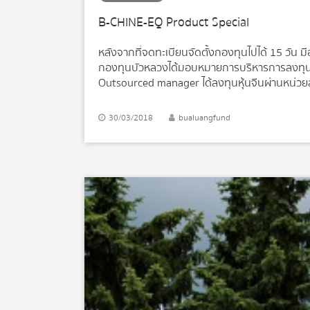
B-CHINE-EQ Product Special
หลังจากที่จดทะเบียนจัดตั้งกองทุนไปได้ 15 วัน 
กองทุนบัวหลวงได้มอบหมายการบริหารการลงทุนห
Outsourced manager ได้ลงทุนหุ้นจีนผ่านหน่วยลง
แผ่นดิน”ของเรา หน่วยลงทุนข้างต้นมีการลงทุนหุ้
26% Shenzhen 18% Shenzhen ChiNext 6%) เช่น
30/03/2018
bualuangfund
Yeast, Han’s Laser Technology, Midea […]