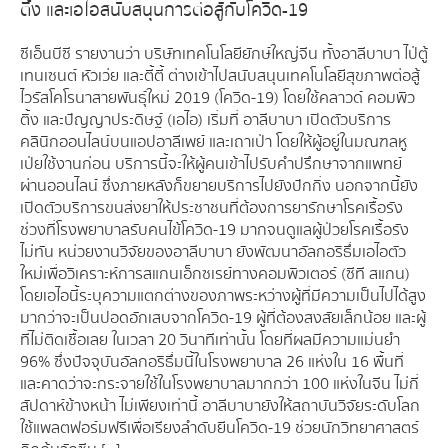
ติ้ง และเอไอสนับสนุนการต่อสู้กับโควิด-19
ซีเอ็นบีซี รายงานว่า บริษัทเทคโนโลยียักษ์ใหญ่จีน ทั้งอาลีบาบา ไป่ตู้
เทนเซนต์ หัวเว่ย และตี้ตี้ ต่างเข้าไปสนับสนุนเทคโนโลยีสุขภาพต่อสู้
ไวรัสโคโรนาสายพันธุ์ใหม่ 2019 (โควิด-19) โดยใช้คลาวด์ คอมพิว
ติ้ง และปัญญาประดิษฐ์ (เอไอ) เริ่มที่ อาลีบาบา เปิดตัวบริการ
คลินิกออนไลน์บนแอปอาลีเพย์ และเถาเป่า โดยให้ผู้อยู่ในมณฑลหู
เป่ยใช้งานก่อน บริการนี้จะให้ผู้คนเข้าไปรับคำปรึกษาจากแพทย์
ผ่านออนไลน์ ซึ่งภายหลังก็ขยายบริการไปยังปักกิ่ง นอกจากนี้ยัง
เปิดตัวบริการขนส่งยาให้ประชาชนที่ต้องการยารักษาโรคเรื้อรัง
ช่วงที่โรงพยาบาลรับคนไข้โควิด-19 มากจนดูแลผู้ป่วยโรคเรื้อรัง
ไม่ทัน หน่วยงานวิจัยของอาลีบาบา ยังพัฒนาอัลกอริธึ่มเอไอตัว
ใหม่เพื่อวิเคราะห์การสแกนเอ็กซเรย์ทางคอมพิวเตอร์ (ซีที สแกน)
โดยเอไอนี้ระบุความแตกต่างของภาพระหว่างผู้ที่มีความเป็นไปได้สูง
มากว่าจะเป็นปอดอักเสบจากโควิด-19 ผู้ที่ต้องสงสัยเล็กน้อย และผู้
ที่ไม่ติดเชื้อเลย ในเวลา 20 วินาทีเท่านั้น โดยที่ผลมีความแม่นยำ
96% ซึ่งปัจจุบันอัลกอริธึ่มนี้ในโรงพยาบาล 26 แห่งใน 16 พื้นที่
และคาดว่าจะกระจายใช้ในโรงพยาบาลมากกว่า 100 แห่งในจีน ไม่กี่
สัปดาห์ข้างหน้า ไม่เพียงเท่านี้ อาลีบาบายังให้สถาบันวิจัยระดับโลก
ใช้แพลตฟอร์มฟรีเพื่อเรียงลำดับยีนโควิด-19 ช่วยนักวิทยาศาสตร์