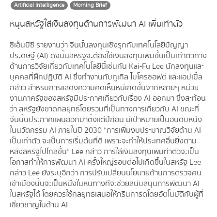
Artificial Intelligence
Morning Brief
หนุนสหรัฐใส่เงินลงทุนด้านการพัฒนา AI เพิ่มเท่าตัว
ซีเอ็นบีซี รายงานว่า จีนนั้นลงทุนเชิงรุกกับเทคโนโลยีปัญญา
ประดิษฐ์ (AI) ดังนั้นสหรัฐจะต้องใช้เงินลงทุนเพิ่มขึ้นเป็นเท่าตัวทาง
ด้านการวิจัยเกี่ยวกับเทคโนโลยีนี้เช่นกัน Kai-Fu Lee นักลงทุนและ
บุคคลที่ฝึกปฏิบัติ AI ซึ่งทำงานกับกูเกิล ไมโครซอฟต์ และแอปเปิ้ล
กล่าว สำหรับการแสดงความคิดเห็นหนีเกิดขึ้นจากหลายๆ หน่วย
งานภาครัฐของสหรัฐมีประกาศเกี่ยวกับเรื่อง AI ออกมา ซึ่งสะท้อน
ว่า สหรัฐยังขาดกลยุทธ์โดยรวมที่เป็นทางการเกี่ยวกับ AI ขณะที่
จีนนั้นประกาศแผนออกมาตั้งแต่ปีก่อน มีเป้าหมายเป็นอันดับหนึ่ง
ในนวัตกรรม AI ภายในปี 2030 “การเพิ่มงบประมาณวิจัยด้าน AI
เป็นเท่าตัว จะเป็นการเริ่มต้นที่ดี เพราะจะทำให้ประเทศอื่นยิ่งตาม
หลังสหรัฐไปไกลขึ้น” Lee กล่าว การใส่เงินลงทุนเพิ่มท่าตัวจะเป็น
โอกาสทำให้การพัฒนา AI ครั้งใหญ่รอบต่อไปเกิดขึ้นในสหรัฐ Lee
กล่าว Lee ยังระบุอีกว่า การปรับเปลี่ยนนโยบายด้านการตรวจคน
เข้าเมืองนั้นจะเป็นหนึ่งในหนทางที่จะช่วยสนับสนุนการพัฒนา AI
ในสหรัฐได้ โดยควรใช้กลยุทธ์เสนอให้กรีนการ์ดโดยอัตโนมัติกับผู้ที่
เชี่ยวชาญในด้าน AI