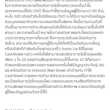
พันธมิตรกับ OVO แพลตฟอร์มการชำระเงินชั้นนำของอินโดนีเซีย
ในการจัดหาแนวทางป้องกันการฉ้อโกงครบวงจรชั้นนำใน
อุตสาหกรรมให้กับ OVO ซึ่งจะทำให้ฐานข้อมูลผู้ใช้งานกว่า 60 ล้าน
คนใน 500 เมืองทั่วอินโดนีเซียของ OVO จะได้รับการปกป้องข้อมูล
ส่วนบุคคลและรักษาความปลอดภัยเป็นพิเศษ ทั้งนี้ความร่วมมือที่
เกิดขึ้นมาจากการชำระเงินผ่านมือถือได้รับความนิยมมากขึ้นในปีที่
ผ่านมา และกลายเป็นเป้าหมายในการแสวงหาผลประโยชน์ของเหล่า
บรรดาอาชญากรทางไซเบอร์ ซึ่งการตรวจจับและป้องกันการ
ฉ้อโกง สามารถให้บริการแก่ผู้ใช้งานได้ทั้งที่เป็นบริษัทขนาดใหญ่
หรือบริษัทที่กำลังเติบโตอย่างรวดเร็ว Justin Lie ซีอีโอของ
CashShield กล่าว เทคโนโลยีสามารถลดอัตราการฉ้อโกงลงเหลือ
เพียง 1 ใน 10 ของค่าเฉลี่ยอุตสาหกรรมได้ในช่วง 10 ปีที่ผ่านมา
ด้วยเอกลักษณ์เฉพาะของการผสานเทคโนโลยีปัญญาประดิษฐ์ (AI)
และเครื่องมือการ เทรดของ Wall Street เข้าด้วยกัน ทำให้
CashShield ช่วยลดการเข้ามามีส่วนร่วมของมนุษย์ในการตรวจจับ
และป้องกันการฉ้อโกงออนไลน์ ตลอดจนลดความเสี่ยงที่เกิดจาก
ความผิดพลาดของมนุษย์ได้อย่างมีประสิทธิภาพ ช่วยปกป้องบัญชี
ผู้ใช้และข้อมูลส่วนตัวเอาไว้ได้