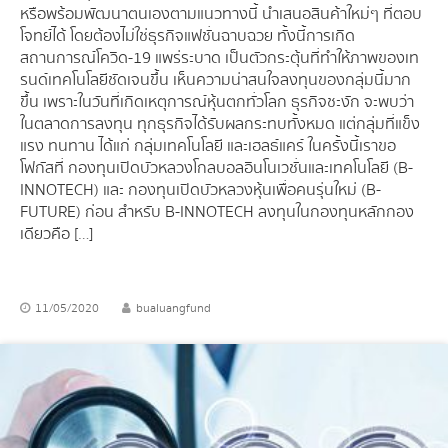
หรือพร้อมพัฒนาตนเองตามแนวทางนี้ นำเสนอสินค้าใหม่ๆ ที่ตอบ
โจทย์ได้ โดยต้องไม่ใช่ธุรกิจแฟชั่นฉาบฉวย ทั้งนี้ การเกิด
สถานการณ์โควิด-19 แพร่ระบาด เป็นตัวกระตุ้นที่ทำให้ภาพของเท
รนด์เทคโนโลยีชัดเจนขึ้น เห็นความน่าสนใจลงทุนของกลุ่มนี้มาก
ขึ้น เพราะในวันที่เกิดเหตุการณ์หุ้นตกทั่วโลก ธุรกิจชะงัก จะพบว่า
ในตลาดการลงทุน ทุกธุรกิจได้รับผลกระทบทั้งหมด แต่กลุ่มที่แข็ง
แรง ทนทาน ได้แก่ กลุ่มเทคโนโลยี และเฮลธ์แคร์ ในครั้งนี้ เราขอ
โฟกัสที่ กองทุนเปิดบัวหลวงโกลบอลอินโนเวชั่นและเทคโนโลยี (B-
INNOTECH) และ กองทุนเปิดบัวหลวงหุ้นเพื่อคนรุ่นใหม่ (B-
FUTURE) ก่อน สำหรับ B-INNOTECH ลงทุนในกองทุนหลักกอง
เดียวคือ […]
11/05/2020
bualuangfund