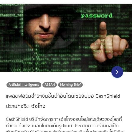
Artificial Intelligence
ASEAN
Morning Brief
แพลตฟอร์มชำระเงินชั้นนำอินโดนีเซียจับมือ CashShield
ปราบทุจริต-ฉ้อโกง
CashShield บริษัทจัดการการฉ้อโกงออนไลน์แห่งเดียวของโลกที่
ทำงานด้วยระบบอัตโนมัติเต็มรูปแบบ ประกาศความร่วมมือเป็น