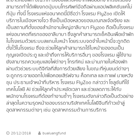
สามารถทำได้เพียงกดปุ่มบนโทรศัพท์มือถือผ่านแอปพลิเคชันแค่ไม่
กี่ปุ่ม ทั้งนี้ โรงแรมแห่งอนาคตนี้มีชื่อว่า โรงแรม FlyZoo เปิดให้
บริการในเมืองหางโจว ซึ่งเป็นเมืองหลวงของมณฑลเจ้อเจียง และ
เป็นสถานที่ตั้งของสำนักงานใหญ่อาลีบาบา Flyzoo ถือเป็นโรงแรม
แห่งอนาคตที่แรกของอาลีบาบา ซึ่งลูกค้าสามารถเช็คอินเพื่อเข้าพัก
ในโรงแรมด้วยระบบสแกนใบหน้า โดยระบบจดจำใบหน้านี้จะถูกติด
ตั้งไว้ในโรงแรม ซึ่งจะช่วยให้ลูกค้าสามารถใช้ใบหน้าของตนเป็น
กุญแจเปิดประตู และเข้าถึงการให้บริการอื่นๆ ของโรงแรม ผู้ใช้งาน
ยังสามารถควบคุมแสงไฟต่างๆ โทรทัศน์ และม่านภายในห้องพัก
ผ่านตัวช่วยระบบดิจิทัลที่สั่งการด้วยเสียง ในขณะที่หุ่นยนต์ต่างๆ
จะถูกกระจายออกไปเพื่อคอยเสิร์ฟจาน ค็อกเทล และกาแฟ นายหวัง
ชุน ประธานเจ้าหน้าที่บริหาร โรงแรม FlyZoo กล่าวว่า โซลูชันที่ใช้
เทคโนโลยี AI ช่วยให้ลูกค้าประหยัดเวลา และช่วยลดภาระให้กับ
พนักงานโรงแรมที่ต้องทำงานซ้ำๆ โรงแรมดังกล่าวถือเป็นตัวอย่าง
ล่าสุดในความรุดหน้าของบรรดาบริษัทเทคโนโลยีจีนที่ก้าวเข้าสู่
อุตสาหกรรมต่างๆ เช่น อุตสาหกรรมด้านการบริการ
20/12/2018
bualuangfund