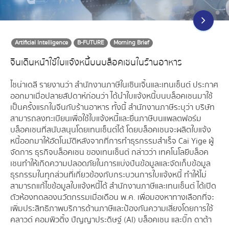
Artificial Intelligence
B-FUTURE
Morning Brief
จีนเดินหน้าใช้ใบแจ้งหนี้บนบล็อคเชนในร้านอาหาร
ไชน่าเดลี รายงานว่า สำนักงานภาษีในเซินเจิ้นและเทนเซ็นต์ ประกาศ
ออกมาเมื่อปลายสัปดาห์ก่อนว่า ได้นำใบแจ้งหนี้บนบล็อคเชนมาใช้
เป็นครั้งแรกในจีนกับร้านอาหาร ทั้งนี้ สำนักงานภาษีระบุว่า บริษัท
สามารถลงทะเบียนเพื่อใช้ใบแจ้งหนี้และยื่นภาษีบนแพลตฟอร์ม
บล็อคเชนที่สนับสนุนโดยเทนเซ็นต์ได้ โดยบล็อคเชนจะผลิตใบแจ้ง
หนี้ออกมาให้อัตโนมัติหลังจากที่การทำธุรกรรมสำเร็จ Cai Yige ผู้
จัดการ ธุรกิจบล็อคเชน ของเทนเซ็นต์ กล่าวว่า เทคโนโลยีบล็อค
เชนทำให้เกิดความปลอดภัยในการแบ่งปันข้อมูลและจัดเก็บข้อมูล
ธุรกรรมในทุกส่วนที่เกี่ยวข้องกับกระบวนการใบแจ้งหนี้ ทำให้ไม่
สามารถแก้ไขข้อมูลใบแจ้งหนี้ได้ สำนักงานภาษีและเทนเซ็นต์ ได้เปิด
ตัวห้องทดลองนวัตกรรมเมื่อเดือน พ.ค. เพื่อมองหาทางเลือกที่จะ
เพิ่มประสิทธิภาพบริการด้านภาษีและป้องกันความเสี่ยงโดยการใช้
คลาวด์ คอมพิวติ้ง ปัญญาประดิษฐ์ (AI) บล็อคเชน และบิ๊ก ดาต้า