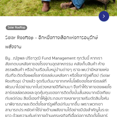
Solar Rooftop
Solar Rooftop – อีกหนึ่งทางเลือกแห่งการอนุรักษ์
พลังงาน
By…ณัฐพล ปรีชาวุฒิ Fund Management ทุกวันนี้ หากเรา
สังเกตบนหลังคาของโรงงานอุตสาหกรรม คลังเก็บสินค้า ห้าง
สรรพสินค้า หรือบ้านเรือนในหมู่บ้านต่างๆ เราจะพบว่ามีหลายแห่ง
เริ่มที่จะติดตั้งแผงโซลาร์เซลล์บนหลังคา หรือโซลาร์รูฟท็อป (Solar
Rooftop) บ้างแล้ว จุดเริ่มต้นมาจากเทคโนโลยีของโซลาร์เซลล์ที่
พัฒนาไปอย่างมากในช่วงหลายปีที่ผ่านมา จึงทำให้ราคาของแผงโซ
ลาร์เซลล์ลดลงและจุดคุ้มทุนของการติดตั้งนั้นสั้นลงมากเมื่อเทียบ
กับแต่ก่อน สิ่งนี้เองทำให้ผู้ประกอบการหลายๆรายเริ่มตัดสินใจหัน
มาพิจารณาและติดตั้งโซลาร์รูฟท็อปกันมากขึ้น เพราะพวกเขา
สามารถประหยัดค่าใช้จ่ายด้านพลังงานได้อย่างมีนัยสำคัญในระยะ
ยาว ด้วยความคุ้มค่าทางด้านเศรษฐกิจที่เอื้อต่อการติดตั้งโซลาร์