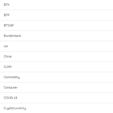
BTK
BTP
BTSGIF
Bundesbank
car
China
CLMV
Commodity
Computer
COVID-19
Cryptocurrency