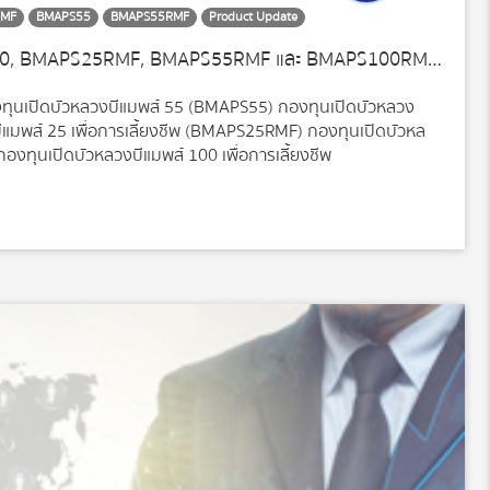
RMF
BMAPS55
BMAPS55RMF
Product Update
กองทุน BMAPS25, BMAPS55, BMAPS100, BMAPS25RMF, BMAPS55RMF และ BMAPS100RMF Q3/2023
ทุนเปิดบัวหลวงบีแมพส์ 55 (BMAPS55) กองทุนเปิดบัวหลวง
แมพส์ 25 เพื่อการเลี้ยงชีพ (BMAPS25RMF) กองทุนเปิดบัวหล
องทุนเปิดบัวหลวงบีแมพส์ 100 เพื่อการเลี้ยงชีพ
าดหุ้นยังคงมีความเสี่ยงที่เศรษฐกิจสหรัฐฯ และยุโรปจะเข้าสู่
Soft Landing ตลาดหุ้นสหรัฐฯ ถึงแม้จะมีปัจจัยบวกจากตัวเลข
้ยนโยบายที่ปรับเพิ่มขึ้นต่อเนื่อง ส่งผลให้สภาพคล่องในตลาด
ข้มงวดในการปล่อยเงินกู้ นอกจากนี้ ตลาดยังมี Valuation ที่
จจัยที่ทำให้ตลาดหุ้นอาจมีการปรับฐานได้ ซึ่งอาจเป็นจังหวะในการ
ลังจากที่ราคาพลังงานเริ่มอ่อนตัว ส่งผลให้เศรษฐกิจสามารถหลีก
ปัจจัยกดดันจากอุปสงค์โดยรวมของโลกโดยเฉพาะจากจีนมีการขยาย
ขึ้นต่อเนื่อง ส่วนตลาดหุ้นจีน ถึงแม้จะมี Valuation อยู่ในระดับ
ัวและขาดปัจจัยกระตุ้นเศรษฐกิจที่ชัดเจน อนึ่ง นโยบายกระตุ้น
Sentiment […]