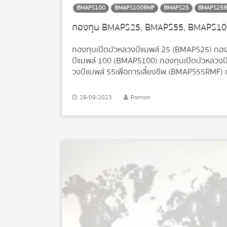
BMAPS100
BMAPS100RMF
BMAPS25
BMAPS25
กองทุนเปิดบัวหลวงบีแมพส์ 25 (BMAPS25) กอง
บีแมพส์ 100 (BMAPS100) กองทุนเปิดบัวหลวงบี
วงบีแมพส์ 55เพื่อการเลี้ยงชีพ (BMAPS55RMF) ก
(BMAPS100RMF) ผู้จัดการกองทุนมองว่า ภาพรวมตล
ภาวะถดถอย แต่คาดว่าจะเป็นการถดถอยในลักษณะ 
28/09/2023
Pornsin
ทางเศรษฐกิจที่ยังคงเติบโต แต่ผลกระทบจากดอกเบี
การเงินปรับตัวลดลง รวมถึงภาคธนาคารเพิ่มความเ
อยู่ในระดับค่อนข้างสูงเมื่อเทียบกับในอดีต เป็นปั
เข้าลงทุน ตลาดหุ้นยุโรป มีปัจจัยกดดันที่ลดลงห
เลี่ยงภาวะหดตัวได้ในปีที่ผ่านมา ตลาดยังคงมี
ตัวในระดับที่จำกัด รวมไปถึงทิศทางอัตราดอกเบี้ยขา
ต่ำ แต่แนวโน้มการฟื้นตัวทางเศรษฐกิจยังคงชะลอต
ความเชื่อมั่นนักลงทุนในตลาดทุนอาจะช่วยรักษา 