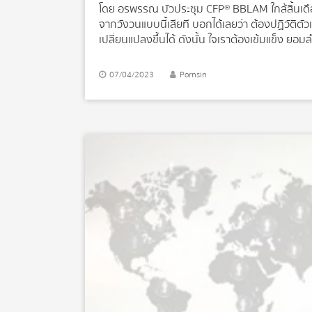
โดย อรพรรณ บัวประชุม CFP® BBLAM ใกล้สิ้นเดือน
จากวังวนแบบนี้เสียที บอกได้เลยว่า ต้องปฏิวัติตั
เปลี่ยนแปลงขึ้นได้ ดังนั้น ใจเราต้องเข้มแข็ง ย
เงินในกระเป๋าด้วยกองทุนรวม นั่นเป็นวิธีหนึ่งที่จะช่
ดีๆ แนะนำให้หยิบกระดาษ กับปากกา หรือจะใช้อุปกรณ
07/04/2023
Pornsin
เงินเดือนออก ว่า เรามีเงินเท่าไหร่ (เพราะตัวเราเองยั
เคยลงทุนโดยการหักเงินในบัญชี ก็แสดงว่า เงินที่เ
แบ่งเงินเป็น 4 ส่วนแบบนี้ ส่วนแรก สำหรับจ่ายหนี้ป
มา ลองเขียนดูว่า มีเท่าไหร่ ส่วนที่ 2 […]