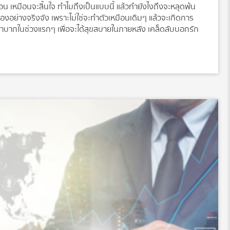
 เหมือนจะสิ้นใจ ทำไมถึงเป็นแบบนี้ แล้วทำยังไงถึงจะหลุดพ้น
วเองอย่างจริงจัง เพราะไม่ใช่จะทำตัวเหมือนเดิมๆ แล้วจะเกิดการ
อมลำบากในช่วงแรกๆ เพื่อจะได้สุขสบายในภายหลัง เคล็ดลับบอกรัก
วยเราได้ ซึ่งตอนนี้เป็นช่วงสิ้นเดือนพอดี ดังนั้น ต้องตั้งสติกันให้
์อิเล็กทรอนิกส์ก็ได้ โดยการเขียนจำนวนเงินที่เข้าบัญชีในวันที่
งไม่รู้เลยว่าเรา มีเงินเข้าบัญชีทุกเดือนๆ เท่าไหร่) สำหรับใครที่ไม่
ข้ามาทุกเดือนนั้น ยังไม่มีการออม การลงทุนใดๆ ดังนั้น แนะนำให้
ระจำเดือน ไม่ว่าจะเป็น หนี้ผ่อนบ้าน ผ่อนรถ หนี้ที่เผลอไปกู้ยืมใคร