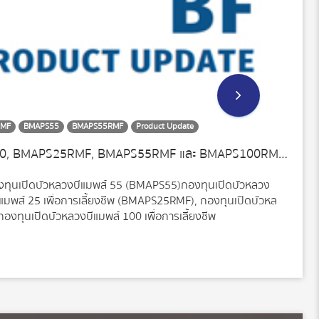
RMF
BMAPS55
BMAPS55RMF
Product Update
กองทุน BMAPS25, BMAPS55, BMAPS100, BMAPS25RMF, BMAPS55RMF และ BMAPS100RMF Q2/2023
งทุนเปิดบัวหลวงบีแมพส์ 55 (BMAPS55)กองทุนเปิดบัวหลวง
มพส์ 25 เพื่อการเลี้ยงชีพ (BMAPS25RMF), กองทุนเปิดบัวหล
องทุนเปิดบัวหลวงบีแมพส์ 100 เพื่อการเลี้ยงชีพ
ัตราดอกเบี้ยจะทรงตัวอยู่ในระดับสูง ซึ่งจะส่งผลต่อต้นทุนการ
โภค ประกอบกับปัญหาทางด้านภาคธนาคารพาณิชย์ของสหรัฐฯ ที่
รวมจะเข้าสู่ภาวะชะลอตัวเร่งตัวขึ้น อย่างไรก็ดี การฟื้นตัวของ
ฉพาะกับกลุ่มประเทศ Emerging Markets และช่วยให้เศรษฐกิจโลก
น กลยุทธ์การลงทุนในตราสารทุนระยะถัดไป การลงทุนในกลุ่ม
ะโยชน์ เนื่องจากคาดว่าจะมีผลประกอบที่ยังคงเติบโตในระดับที่ดี