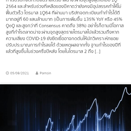
2564 และสำหรับช่วงที่เหลือของปีคาดว่ายังคงมีอุปสรรคทำให้ไม่
ฟื้นตัวเร็ว ไตรมาส 1Q64 ที่ผ่านมา บริษัทจดทะเบียนทำกำไรได้ดี
มากอยู่ที่ 60 แสนล้านบาท (เป็นการเพิ่มขึ้น 135% YoY หรือ 45%
QoQ และสูงกว่าที่ Consensus คาดถึง 38%) อย่าไรก็ตามมีโอกาส
สูงที่กำไรตลาดน่าจะผ่านจุดสูงสุดรายไตรมาสไปแล้วรวมถึงหาก
ความเสี่ยง COVID-19 ยังยืดเยื้ออาจกดดันให้นักวิเคราะห์ทยอย
ปรับประมาณการกำไรลงได้ ด้วยเหตุผลจากทั้ง ฐานกำไรของปีที่
แล้วที่สูงขึ้นในช่วงครึ่งปีหลัง โดยในไตรมาส 2 ถึง […]
05/08/2021
Pornsin