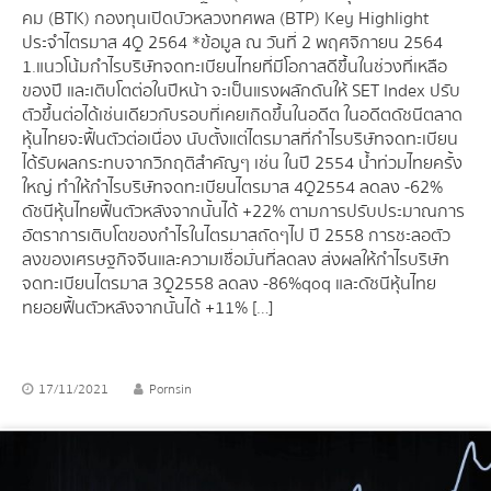
คม (BTK) กองทุนเปิดบัวหลวงทศพล (BTP) Key Highlight
ประจำไตรมาส 4Q 2564 *ข้อมูล ณ วันที่ 2 พฤศจิกายน 2564
1.แนวโน้มกำไรบริษัทจดทะเบียนไทยที่มีโอกาสดีขึ้นในช่วงที่เหลือ
ของปี และเติบโตต่อในปีหน้า จะเป็นแรงผลักดันให้ SET Index ปรับ
ตัวขึ้นต่อได้เช่นเดียวกับรอบที่เคยเกิดขึ้นในอดีต ในอดีตดัชนีตลาด
หุ้นไทยจะฟื้นตัวต่อเนื่อง นับตั้งแต่ไตรมาสที่กำไรบริษัทจดทะเบียน
ได้รับผลกระทบจากวิกฤติสำคัญๆ เช่น ในปี 2554 น้ำท่วมไทยครั้ง
ใหญ่ ทำให้กำไรบริษัทจดทะเบียนไตรมาส 4Q2554 ลดลง -62%
ดัชนีหุ้นไทยฟื้นตัวหลังจากนั้นได้ +22% ตามการปรับประมาณการ
อัตราการเติบโตของกำไรในไตรมาสถัดๆไป ปี 2558 การชะลอตัว
ลงของเศรษฐกิจจีนและความเชื่อมั่นที่ลดลง ส่งผลให้กำไรบริษัท
จดทะเบียนไตรมาส 3Q2558 ลดลง -86%qoq และดัชนีหุ้นไทย
ทยอยฟื้นตัวหลังจากนั้นได้ +11% […]
17/11/2021
Pornsin