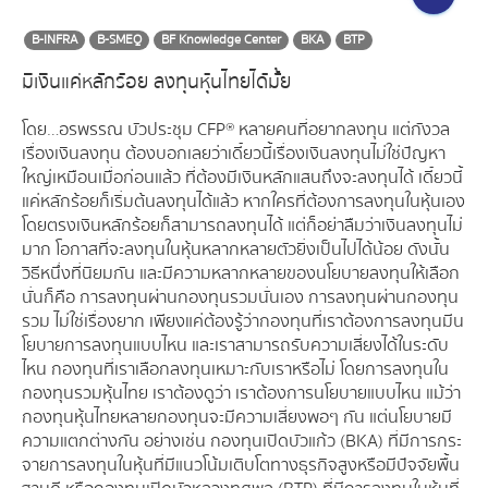
B-INFRA
B-SMEQ
BF Knowledge Center
BKA
BTP
มีเงินแค่หลักร้อย ลงทุนหุ้นไทยได้มั้ย
โดย…อรพรรณ บัวประชุม CFP® หลายคนที่อยากลงทุน แต่กังวล
เรื่องเงินลงทุน ต้องบอกเลยว่าเดี๋ยวนี้เรื่องเงินลงทุนไม่ใช่ปัญหา
ใหญ่เหมือนเมื่อก่อนแล้ว ที่ต้องมีเงินหลักแสนถึงจะลงทุนได้ เดี๋ยวนี้
แค่หลักร้อยก็เริ่มต้นลงทุนได้แล้ว หากใครที่ต้องการลงทุนในหุ้นเอง
โดยตรงเงินหลักร้อยก็สามารถลงทุนได้ แต่ก็อย่าลืมว่าเงินลงทุนไม่
มาก โอกาสที่จะลงทุนในหุ้นหลากหลายตัวยิ่งเป็นไปได้น้อย ดังนั้น
วิธีหนึ่งที่นิยมกัน และมีความหลากหลายของนโยบายลงทุนให้เลือก
นั่นก็คือ การลงทุนผ่านกองทุนรวมนั่นเอง การลงทุนผ่านกองทุน
รวม ไม่ใช่เรื่องยาก เพียงแค่ต้องรู้ว่ากองทุนที่เราต้องการลงทุนมีน
โยบายการลงทุนแบบไหน และเราสามารถรับความเสี่ยงได้ในระดับ
ไหน กองทุนที่เราเลือกลงทุนเหมาะกับเราหรือไม่ โดยการลงทุนใน
กองทุนรวมหุ้นไทย เราต้องดูว่า เราต้องการนโยบายแบบไหน แม้ว่า
กองทุนหุ้นไทยหลายกองทุนจะมีความเสี่ยงพอๆ กัน แต่นโยบายมี
ความแตกต่างกัน อย่างเช่น กองทุนเปิดบัวแก้ว (BKA) ที่มีการกระ
จายการลงทุนในหุ้นที่มีแนวโน้มเติบโตทางธุรกิจสูงหรือมีปัจจัยพื้น