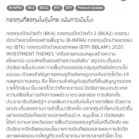
B-INFRA
BKA
BKA2
BTK
BTP
Product Update
กองทุนที่ลงทุนในหุ้นไทย (เน้นการเติบโต)
กองทุนเปิดบัวแก้ว (BKA) กองทุนเปิดบัวแก้ว 2 (BKA2) กองทุน
เปิดบัวหลวงโครงสร้างพื้นฐาน (B-INFRA) กองทุนเปิดบัวหลวงธน
คม (BTK) กองทุนเปิดบัวหลวงทศพล (BTP) BBLAM’s 2020
INVESTMENT THEMES “เครือข่ายครอบคลุมสร้างความ
แข็งแกร่ง บรรษัทแข็งแรงสร้างความยั่งยืน” สรุปประเด็นเด่น
ปัจจัยภายในประเทศ การฟื้นตัวของแต่ละกลุ่มธุรกิจยังมีความไม่
แน่นอน ตัวเลขสำคัญทางเศรษฐกิจยังคงถูกกดดันจากโควิด-19
กลยุทธ์การลงทุน คือ ให้ความสำคัญกับธุรกิจที่เห็นสัญญาณของ
รายได้กลับมาในเวลาเร็วกว่าที่คาดการณ์ ปัจจัยภายนอกประเทศ
ความเสี่ยงในการเกิดการแพร่ระบาดระลอกสอง การเลือกตั้ง
ประธานาธิบดีสหรัฐฯ อาจเพิ่มความเข้มข้นในการหาเสียง ด้วยการ
ยกประเด็นสงครามการค้าขึ้นมาอีกครั้ง ตลาดหุ้นทั่วโลกปรับตัวขึ้น
อย่างต่อเนื่องตั้งแต่ช่วงปลายเดือนมี.ค. หนุนโดย 2 ปัจจัยหลัก
ได้แก่ ความคาดหวังต่อการฟื้นตัวของเศรษฐกิจในครึ่งปีหลัง และ
ปัจจัยจากอิทธิพลของนโยบายการเงินที่ผ่อนคลายและการอัดฉีด
สภาพคล่องขนาดใหญ่ที่รวดเร็วจากธนาคารกลางทั่วโลก โดย