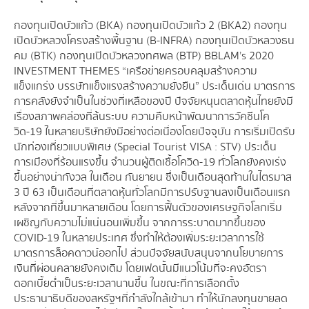
กองทุนเปิดบัวแก้ว (BKA) กองทุนเปิดบัวแก้ว 2 (BKA2) กองทุน
เปิดบัวหลวงโครงสร้างพื้นฐาน (B-INFRA) กองทุนเปิดบัวหลวงธน
คม (BTK) กองทุนเปิดบัวหลวงทศพล (BTP) BBLAM’s 2020
INVESTMENT THEMES “เครือข่ายครอบคลุมสร้างความ
แข็งแกร่ง บรรษัทแข็งแรงสร้างความยั่งยืน” ประเด็นเด่น มาตรการ
การคลังยังจำเป็นในช่วงที่เหลือของปี ปัจจัยหนุนตลาดหุ้นไทยยังมี
เรื่องสภาพคล่องที่ล้นระบบ ความคืบหน้าพัฒนาการวัคซีนโค
วิด-19 ในหลายบริษัทยังมีอย่างต่อเนื่องโดยปัจจุบัน การเริ่มเปิดรับ
นักท่องเที่ยวแบบพิเศษ (Special Tourist VISA : STV) ประเด็น
การเมืองที่ร้อนแรงขึ้น จำนวนผู้ติดเชื้อโควิด-19 ทั่วโลกยังคงเร่ง
ขึ้นอย่างน่ากังวล ในเดือน กันยายน ซึ่งเป็นเดือนสุดท้านในไตรมาส
3 ปี 63 เป็นเดือนที่ตลาดหุ้นทั่วโลกมีการปรับฐานลงเป็นเดือนแรก
หลังจากที่ขึ้นมาหลายเดือน โดยการฟื้นตัวของเศรษฐกิจโลกเริ่ม
เผชิญกับความไม่แน่นอนเพิ่มขึ้น จากการระบาดมากขึ้นของ
COVID-19 ในหลายประเทศ ซึ่งทำให้ต้องเพิ่มระยะเวลาการใช้
มาตรการล็อคดาวน์ออกไป ส่วนปัจจัยสนับสนุนจากนโยบายการ
เงินที่ผ่อนคลายยังคงเดิม โดยเฟดนั้นมีแนวโน้มที่จะคงอัตรา
ดอกเบี้ยต่ำเป็นระยะเวลานานขึ้น ในขณะที่การเลือกตั้ง
ประธานาธิบดีของสหรัฐฯที่กำลังใกล้เข้ามา ทำให้นักลงทุนขายลด