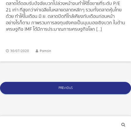
ตลาดได้ตอบรับปัจจัยบวกไปล่วงหน้าจนทำให้ซื้อขายที่ระดับ P/E
21 เท่า ที่สูงกว่าค่าเฉลี่ยในหลายตลาดหลักๆ รวมทั้งตลาดหุ้นไทย
ด้วย ทำให้ในเดือน มิ.ย. ตลาดปิดที่ใกล้เคียงกับเดือนก่อนหน้า
อย่างไรก็ตาม ภาพรวมการลงทุนยังคงเป็นมุมมองเชิงบวก ในด้าน
เศรษฐกิจ IMF ได้มีการประมาณการเศรษฐกิจโลก […]
30/07/2020
Pornsin
Posts
PREVIOUS
navigation