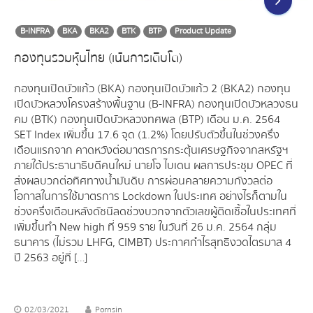
B-INFRA
BKA
BKA2
BTK
BTP
Product Update
กองทุนรวมหุ้นไทย (เน้นการเติบโต)
กองทุนเปิดบัวแก้ว (BKA) กองทุนเปิดบัวแก้ว 2 (BKA2) กองทุน
เปิดบัวหลวงโครงสร้างพื้นฐาน (B-INFRA) กองทุนเปิดบัวหลวงธน
คม (BTK) กองทุนเปิดบัวหลวงทศพล (BTP) เดือน ม.ค. 2564
SET Index เพิ่มขึ้น 17.6 จุด (1.2%) โดยปรับตัวขึ้นในช่วงครึ่ง
เดือนแรกจาก คาดหวังต่อมาตรการกระตุ้นเศรษฐกิจจากสหรัฐฯ
ภายใต้ประธานาธิบดีคนใหม่ นายโจ ไบเดน ผลการประชุม OPEC ที่
ส่งผลบวกต่อทิศทางน้ำมันดิบ การผ่อนคลายความกังวลต่อ
โอกาสในการใช้มาตรการ Lockdown ในประเทศ อย่างไรก็ตามใน
ช่วงครึ่งเดือนหลังดัชนีลดช่วงบวกจากตัวเลขผู้ติดเชื้อในประเทศที่
เพิ่มขึ้นทำ New high ที่ 959 ราย ในวันที่ 26 ม.ค. 2564 กลุ่ม
ธนาคาร (ไม่รวม LHFG, CIMBT) ประกาศกำไรสุทธิงวดไตรมาส 4
ปี 2563 อยู่ที่ […]
02/03/2021
Pornsin