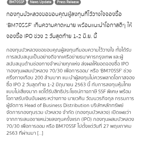
BM70SSF
News Update
Press Release
กองทุนบัวหลวงขอขอบคุณผู้ลงทุนที่ไว้วางใจจองซื้อ
‘BM70SSF’ เกินความคาดหมาย พร้อมแนะนำโอกาสดีๆ ให้
จองซื้อ IPO ช่วง 2 วันสุดท้าย 1-2 มิ.ย. นี้
กองทุนบัวหลวงขอขอบคุณผู้ลงทุนที่มอบความไว้วางใจ ทั้งได้รับ
การสนับสนุนเป็นอย่างดีจากเครือข่ายธนาคารกรุงเทพ และผู้
สนับสนุนด้านช่องทางจำหน่ายทุกแห่ง ส่งผลให้ยอดจองซื้อ IPO
‘กองทุนผสมบัวหลวง 70/30 เพื่อการออม’ หรือ ‘BM70SSF’ ช่วง
ครึ่งทางเกือบ 200 ล้านบาท แนะนำผู้ลงทุนไม่ควรพลาดโอกาสจอง
ซื้อ IPO 2 วันสุดท้าย 1-2 มิถุนายน 2563 นี้ กับการลงทุนหุ้นไทย
แบบไม่เสี่ยงมาก แต่ได้รับสิทธิประโยชน์ทางภาษี SSF พิเศษ พร้อม
โอกาสรับเงินปันผลระหว่างทาง นายวศิน วัฒนวรกิจกุล กรรมการ
ผู้จัดการ Head of Business Distribution บริษัทหลักทรัพย์
จัดการกองทุนรวม บัวหลวง จำกัด (กองทุนบัวหลวง) เปิดเผยว่า
จากการเสนอขายหน่วยลงทุนครั้งแรก (IPO) กองทุนผสมบัวหลวง
70/30 เพื่อการออม หรือ BM70SSF ไปตั้งแต่วันที่ 27 พฤษภาคม
2563 ที่ผ่านมา […]