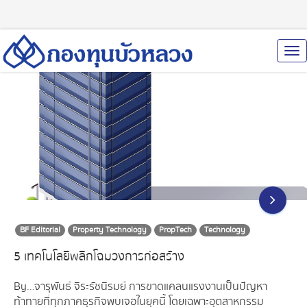
To
Nav
BF Editorial
Property Technology
PropTech
Technology
5 เทคโนโลยีพลิกโฉมวงการก่อสร้าง
By…จารุพันธ์ จิระรัชนิรมย์ การขาดแคลนแรงงานเป็นปัญหา
ท้าทายที่ทุกภาคธุรกิจพบเจอในยุคนี้ โดยเฉพาะอุตสาหกรรม