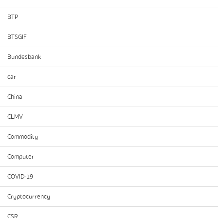
BTP
BTSGIF
Bundesbank
car
China
CLMV
Commodity
Computer
COVID-19
Cryptocurrency
CSR