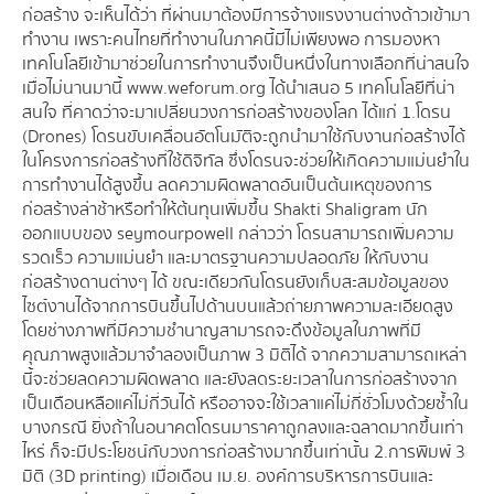
ก่อสร้าง จะเห็นได้ว่า ที่ผ่านมาต้องมีการจ้างแรงงานต่างด้าวเข้ามา
ทำงาน เพราะคนไทยที่ทำงานในภาคนี้มีไม่เพียงพอ การมองหา
เทคโนโลยีเข้ามาช่วยในการทำงานจึงเป็นหนึ่งในทางเลือกที่น่าสนใจ
เมื่อไม่นานมานี้ www.weforum.org ได้นำเสนอ 5 เทคโนโลยีที่น่า
สนใจ ที่คาดว่าจะมาเปลี่ยนวงการก่อสร้างของโลก ได้แก่ 1.โดรน
(Drones) โดรนขับเคลื่อนอัตโนมัติจะถูกนำมาใช้กับงานก่อสร้างได้
ในโครงการก่อสร้างที่ใช้ดิจิทัล ซึ่งโดรนจะช่วยให้เกิดความแม่นยำใน
การทำงานได้สูงขึ้น ลดความผิดพลาดอันเป็นต้นเหตุของการ
ก่อสร้างล่าช้าหรือทำให้ต้นทุนเพิ่มขึ้น Shakti Shaligram นัก
ออกแบบของ seymourpowell กล่าวว่า โดรนสามารถเพิ่มความ
รวดเร็ว ความแม่นยำ และมาตรฐานความปลอดภัย ให้กับงาน
ก่อสร้างดานต่างๆ ได้ ขณะเดียวกันโดรนยังเก็บสะสมข้อมูลของ
ไซต์งานได้จากการบินขึ้นไปด้านบนแล้วถ่ายภาพความละเอียดสูง
โดยช่างภาพที่มีความชำนาญสามารถจะดึงข้อมูลในภาพที่มี
คุณภาพสูงแล้วมาจำลองเป็นภาพ 3 มิติได้ จากความสามารถเหล่า
นี้จะช่วยลดความผิดพลาด และยังลดระยะเวลาในการก่อสร้างจาก
เป็นเดือนหลือแค่ไม่กี่วันได้ หรืออาจจะใช้เวลาแค่ไม่กี่ชั่วโมงด้วยซ้ำใน
บางกรณี ยิ่งถ้าในอนาคตโดรนมาราคาถูกลงและฉลาดมากขึ้นเท่า
ไหร่ ก็จะมีประโยชน์กับวงการก่อสร้างมากขึ้นเท่านั้น 2.การพิมพ์ 3
มิติ (3D printing) เมื่อเดือน เม.ย. องค์การบริหารการบินและ