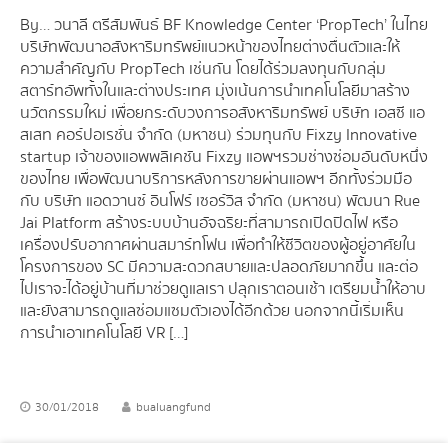
By… วนาลี ตรีสัมพันธ์ BF Knowledge Center ‘PropTech’ ในไทย
บริษัทพัฒนาอสังหาริมทรัพย์แนวหน้าของไทยต่างตื่นตัวและให้
ความสำคัญกับ PropTech เช่นกัน โดยได้ร่วมลงทุนกับกลุ่ม
สตาร์ทอัพทั้งในและต่างประเทศ มุ่งเน้นการนำเทคโนโลยีมาสร้าง
นวัตกรรมใหม่ เพื่อยกระดับวงการอสังหาริมทรัพย์ บริษัท เอสซี แอ
สเสท คอร์ปอเรชั่น จำกัด (มหาชน) ร่วมทุนกับ Fixzy Innovative
startup เจ้าของแอพพลิเคชัน Fixzy แอพฯรวมช่างซ่อมอันดับหนึ่ง
ของไทย เพื่อพัฒนาบริการหลังการขายผ่านแอพฯ อีกทั้งร่วมมือ
กับ บริษัท แอดวานซ์ อินโฟร์ เซอร์วิส จำกัด (มหาชน) พัฒนา Rue
Jai Platform สร้างระบบบ้านอัจฉริยะที่สามารถเปิดปิดไฟ หรือ
เครื่องปรับอากาศผ่านสมาร์ทโฟน เพื่อทำให้ชีวิตของผู้อยู่อาศัยใน
โครงการของ SC มีความสะดวกสบายและปลอดภัยมากขึ้น และต่อ
ไปเราจะได้อยู่บ้านที่มาช่วยดูแลเรา ปลุกเราตอนเช้า เตรียมน้ำให้อาบ
และยังสามารถดูแลซ่อมแซมตัวเองได้อีกด้วย นอกจากนี้เริ่มเห็น
การนำเอาเทคโนโลยี VR […]
30/01/2018
bualuangfund