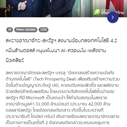
AI
News Update
USA
สหราชอาณาจักร–สหรัฐฯ ลงนามข้อตกลงเทคโนโลยี 4.2
หมื่นล้านดอลล์ หนุนพัฒนา AI–ควอนตัม–พลังงาน
นิวเคลียร์
สหราชอาณาจักรและสหรัฐฯ บรรลุ “ข้อตกลงสร้างความมั่งคั่ง
ด้านเทคโนโลยี” (Tech Prosperity Deal) เพื่อเสริมสร้างความร่วม
มือในด้านปัญญาประดิษฐ์ (AI), ควอนตัมคอมพิวติ้ง และพลังงาน
นิวเคลียร์สำหรับพลเรือน โดยบรรดาบริษัทเทคโนโลยีชั้นนำของ
สหรัฐฯ ที่มี Microsoft เป็นแกนนำ ให้คำมั่นลงทุนในสหราช
อาณาจักรมูลค่า 31,000 ล้านปอนด์ (ประมาณ 42,000 ล้าน
ดอลลาร์สหรัฐ) โดยข้อตกลงดังกล่าว เกิดขึ้นในระหว่างที่
ประธานาธิบดี โดนัลด์ ทรัมป์ เดินทางเยือนสหราชอาณาจักรอย่าง
เป็นทางการเป็นครั้งที่ 2 ข้อตกลงดังกล่าวจะครอบคลุมการ