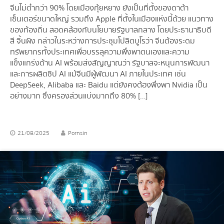
จีนไม่ต่ำกว่า 90% โดยเมืองกุ้ยหยาง ยังเป็นที่ตั้งของดาต้า
เซ็นเตอร์ขนาดใหญ่ รวมถึง Apple ที่ตั้งในเมืองแห่งนี้ด้วย แนวทาง
ของท้องถิ่น สอดคล้องกับนโยบายรัฐบาลกลาง โดยประธานาธิบดี
สี จิ้นผิง กล่าวในระหว่างการประชุมโปลิตบูโรว่า จีนต้องระดม
ทรัพยากรทั้งประเทศเพื่อบรรลุความพึ่งพาตนเองและความ
แข็งแกร่งด้าน AI พร้อมส่งสัญญาณว่า รัฐบาลจะหนุนการพัฒนา
และการผลิตชิป AI แม้จีนมีผู้พัฒนา AI ภายในประเทศ เช่น
DeepSeek, Alibaba และ Baidu แต่ยังคงต้องพึ่งพา Nvidia เป็น
อย่างมาก ซึ่งครองส่วนแบ่งมากถึง 80% […]
21/08/2025
Pornsin