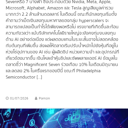
Seven หรือ 7 นางฟ้า ซึ่งประกอบด้วย Nvidia, Meta, Apple,
Microsoft, Alphabet, Amazon และ Tesla สูญเสียมูลค่ารวม
มากกว่า 2.2 ล้านล้านดอลลาร์ ในเดือนนี้ ขณะที่นักลงทุนเริ่มตั้ง
คำถามว่าเม็ดเงินลงทุนมหาศาลของกลุ่ม hyperscalers จะ
สามารถแปลงเป็นกำไรได้เพียงพอหรือไม่ แรงขายที่เกิดขึ้นสะท้อน
ความกังวลว่า แม้บริษัทเทคโนโลยีรายใหญ่จะยังคงทุ่มงบลงทุน
ด้าน AI อย่างต่อเนื่อง แต่ผลตอบแทนในระยะสั้นอาจไม่สอดคล้อง
กับต้นทุนที่เพิ่มขึ้น ส่งผลให้ตลาดเริ่มปรับน้ำหนักไปยังหุ้นที่อยู่ใน
ห่วงโซ่อุปทานของ AI เช่น ผู้ผลิตชิป หน่วยความจำ และอุปกรณ์ที่
เกี่ยวข้องมากขึ้น เงินไหลเข้าหุ้นชิปและซัพพลายเออร์ AI ข้อมูลใน
ตลาดชี้ว่า Magnificent Seven ร่วงเกือบ 10% ในเดือนมิถุนายน
และลดลง 2% ในครึ่งแรกของปีนี้ ขณะที่ Philadelphia
Semiconductor […]
01/07/2026
Pornsin