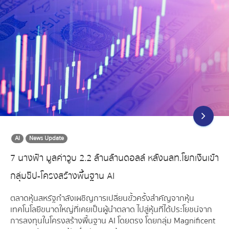
AI
News Update
7 นางฟ้า มูลค่าวูบ 2.2 ล้านล้านดอลล์ หลังนลท.โยกเงินเข้า
กลุ่มชิป-โครงสร้างพื้นฐาน AI
ตลาดหุ้นสหรัฐกำลังเผชิญการเปลี่ยนขั้วครั้งสำคัญจากหุ้น
เทคโนโลยีขนาดใหญ่ที่เคยเป็นผู้นำตลาด ไปสู่หุ้นที่ได้ประโยชน์จาก
การลงทุนในโครงสร้างพื้นฐาน AI โดยตรง โดยกลุ่ม Magnificent