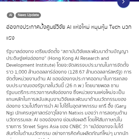
AI
News Update
ฮ่องกงประกาศตั้งศูนย์วิจัย AI แห่งใหม่ หนุนหุ้น Tech บวก
แรง
รัฐบาลฮ่องกง เตรียมจัดตั้ง “สถาบันวิจัยและพัฒนาด้านปัญญา
ประดิษฐ์แห่งฮ่องกง” (Hong Kong AI Research and
Development Institute) โดยจะจัดสรรงบประมาณในการจัดตั้ง
ราว 1,000 ล้านดอลลาร์ฮ่องกง (128.67 ล้านดอลลาร์สหรัฐ) การ
จัดตั้งหน่วยงานด้าน AI ของฮ่องกงประกาศออกมาในการแถลง
งบประมาณของรัฐบาลในวันนี้ (26 ก.พ.) โดยนายพอล ชาน
รัฐมนตรีกระทรวงการคลังฮ่องกง ซึ่งหน่วยงานแห่งใหม่จะเป็น
แกนหลักในการสนับสนุนงานวิจัยและพัฒนาด้านนวัตกรรมของ
ฮ่องกง รวมไปถึงการนำ AI ไปใช้ในอุตสาหกรรม แกรี่ อึ้ง (Gary
Ng) นักเศรษฐศาสตร์อาวุโสจาก Natixis มองว่า การลงทุนด้าน
นวัตกรรมและ AI ของฮ่องกง ย่อมส่งผลดี โดยให้สัมภาษณ์ใน
รายการ Street Signs Asia ของ CNBC ว่า “แม้ฮ่องกงจะไม่ได้
สันทัดในด้านนวัตกรรม อย่างการคิดค้นผลิตภัณฑ์ใหม่ๆ มากนัก