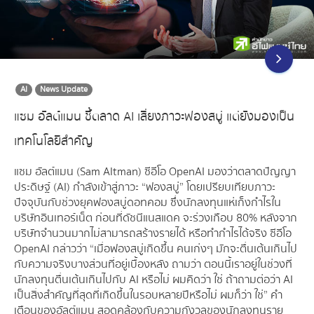
AI
News Update
แซม อัลต์แมน ชี้ตลาด AI เสี่ยงภาวะฟองสบู่ แต่ยังมองเป็น
เทคโนโลยีสำคัญ
แซม อัลต์แมน (Sam Altman) ซีอีโอ OpenAI มองว่าตลาดปัญญา
ประดิษฐ์ (AI) กำลังเข้าสู่ภาวะ “ฟองสบู่” โดยเปรียบเทียบภาวะ
ปัจจุบันกับช่วงยุคฟองสบู่ดอทคอม ซึ่งนักลงทุนแห่เก็งกำไรใน
บริษัทอินเทอร์เน็ต ก่อนที่ดัชนีแนสแดค จะร่วงเกือบ 80% หลังจาก
บริษัทจำนวนมากไม่สามารถสร้างรายได้ หรือทำกำไรได้จริง ซีอีโอ
OpenAI กล่าวว่า “เมื่อฟองสบู่เกิดขึ้น คนเก่งๆ มักจะตื่นเต้นเกินไป
กับความจริงบางส่วนที่อยู่เบื้องหลัง ถามว่า ตอนนี้เราอยู่ในช่วงที่
นักลงทุนตื่นเต้นเกินไปกับ AI หรือไม่ ผมคิดว่า ใช่ ถ้าถามต่อว่า AI
เป็นสิ่งสำคัญที่สุดที่เกิดขึ้นในรอบหลายปีหรือไม่ ผมก็ว่า ใช่” คำ
เตือนของอัลต์แมน สอดคล้องกับความกังวลของนักลงทุนราย