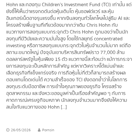
Hohn และกองทุน Children’s Investment Fund (TCI) เท่านั้น แต่
ยังชี้ให้เห็นว่าแรงกดดันต่อหุ้นเติบโต หุ้นซอฟต์แวร์ และหุ้น
อินเทอร์เน็ตอาจรุนแรงขึ้น หากเงินลงทุนทั่วโลกไหลไปสู่ธีม AI และ
โครงสร้างพื้นฐานที่เกี่ยวข้องมากกว่าเดิม Chris Hohn กับ
แนวทางการลงทุนแบบกระจุกตัว Chris Hohn ถูกมองว่าเป็นนัก
ลงทุนที่มีวินัยและความมั่นใจสูง โดยใช้กลยุทธ์ concentrated
investing หรือการลงทุนแบบกระจุกตัวในหุ้นจำนวนไม่มาก แต่ถือ
สถานะขนาดใหญ่ ปัจจุบันเขาบริหารสินทรัพย์ราว 77,000 ล้าน
ดอลลาร์สหรัฐ ในหุ้นเพียง 15 ตัว แนวทางนี้สะท้อนว่า แม้การกระจา
ยการลงทุนจะเป็นหลักการสำคัญ แต่หากวิเคราะห์ได้แม่นยำและ
เลือกธุรกิจที่แข็งแกร่งจริง การถือหุ้นไม่กี่ตัวก็สามารถสร้างผล
ตอบแทนโดดเด่นได้ ความสำเร็จของ TCI ยังตอกย้ำว่าในโลกการ
ลงทุนระดับมืออาชีพ การเข้าใจคุณภาพของธุรกิจ โครงสร้าง
อุตสาหกรรม และจังหวะของมูลค่าเป็นเรื่องสำคัญพอ ๆ กับการ
คาดการณ์เศรษฐกิจมหภาค นักลงทุนจำนวนมากจึงยังให้ความ
สนใจกับแนวทางของ Hohn […]
26/05/2026
Pornsin