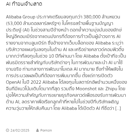
AI ท้าชนเจ้าตลาด
Alibaba Group ประกาศเตรียมลงทุนกว่า 380,000 ล้านหยวน
(53,000 ล้านดอลลาร์สหรัฐฯ) ในโครงสร้างพื้นฐานปัญญา
ประดิษฐ์ (AI) ในช่วงสามปีข้างหน้า ตอกย้ำความมุ่งมั่นของยักษ์
ใหญ่อีคอมเมิร์ซจากแดนมังกรที่ต้องการก้าวเป็นผู้นำวงการ AI
รายงานจากบลูมเบิร์ก ซึ่งอ้างจากเว็บบล็อกของ Alibaba ระบุว่า
บริษัทวางแผนทุ่มลงทุนในด้าน AI และเครือข่ายคลาวด์คอมพิวติ้ง
มากกว่าที่ลงทุนในช่วง 10 ปีที่ผ่านมา โดย Alibaba ตั้งเป้าที่จะเป็น
พันธมิตรรายสำคัญกับบริษัทต่างๆ ในการพัฒนาและนำ AI มาใช้
งานจริง ท่ามกลางการพัฒนาโมเดล AI มากมาย ซึ่งทำให้พลังใน
การประมวลผลเป็นที่ต้องการเพิ่มมากขึ้น ตั้งแต่การเปิดตัว
OpenAI ในปี 2022 Alibaba ได้ลงทุนในสตาร์ทอัพจำนวนหนึ่งของ
จีนที่มีแนวโน้มเติบโตมากที่สุด รวมถึง Moonshot และ Zhipu โดย
มุ่งให้ความสำคัญกับการขยายธุรกิจคลาวด์เพื่อรองรับการพัฒนา
ด้าน AI, ลดราคาเพื่อเรียกลูกค้าที่หายไปในช่วงปีที่บริษัทเผชิญ
ความวุ่นวายให้กลับคืนมา โดย Alibaba ได้เปิดตัว AI ที่ชื่อว่า […]
24/02/2025
Pornsin