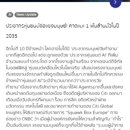
AI
News Update
ประชากรหุ่นยนต์จ่อแซงมนุษย์! คาดแตะ 1 พันล้านตัวในปี
2035
อีกไม่กี่ 10 ปีข้างหน้า โลกอาจไม่ได้มี ‘ประชากรมนุษย์วัยทำงาน’
มากที่สุดอีกต่อไป แต่จะถูกแซงด้วย ‘ประชากรหุ่นยนต์ AI’ ที่เพิ่ม
จำนวนแบบก้าวกระโดด จากโรงงานสู่บ้านเรือน จากเอเจนต์ดิจิทัล
ในออฟฟิศสู่ ‘หุ่นยนต์เคลื่อนไหวในโลกจริง’ เส้นแบ่งแรงงานมนุษย์
กับแรงงานจักรกลกำลังถูกเขียนใหม่ขึ้นมา ภายในอีกไม่กี่ทศวรรษ
ข้างหน้า “หุ่นยนต์ AI” จะมีจำนวนมากกว่า “ประชากรวัย
ทำงาน” เนื่องจากบริษัทต่างๆ หันมาใช้ AI Agents มากขึ้นและยังคง
เดินหน้าลดต้นทุนอย่างต่อเนื่อง ซึ่งอดีตผู้บริหารของ Citi ออกมา
เตือนเมื่อวันจันทร์ที่ผ่านมา ร็อบ การ์ลิก อดีตหัวหน้าฝ่าย
นวัตกรรม เทคโนโลยี และอนาคตการทำงานของ Citi Global
Insights ให้สัมภาษณ์กับรายการ “Squawk Box Europe” ทาง
ช่องข่าว CNBC ว่า เมื่อผู้นำองค์กรยังคงให้ความสำคัญกับ “กำไร”
เป็นอันดับแรก แรงงานมนุษย์ก็จะถูกทิ้งไว้ข้างหลัง “ระบบผู้นำทาง