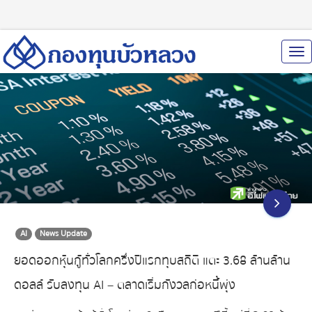
To
Nav
AI
News Update
ยอดออกหุ้นกู้ทั่วโลกครึ่งปีแรกทุบสถิติ แตะ 3.68 ล้านล้าน
ดอลล์ รับลงทุน AI – ตลาดเริ่มกังวลก่อหนี้พุ่ง