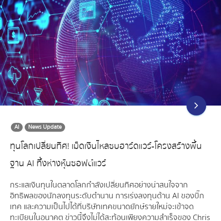
AI
News Update
ทุนโลกเปลี่ยนทิศ! เม็ดเงินไหลซบฮาร์ดแวร์-โครงสร้างพื้น
ฐาน AI ทิ้งห่างหุ้นซอฟต์แวร์
กระแสเงินทุนในตลาดโลกกำลังเปลี่ยนทิศอย่างน่าสนใจจาก
อิทธิพลของนักลงทุนระดับตำนาน การเร่งลงทุนด้าน AI ของบิ๊ก
เทค และความเป็นไปได้ที่บริษัทเทคขนาดยักษ์รายใหม่จะเข้าจด
ทะเบียนในอนาคต ข่าวนี้จึงไม่ได้สะท้อนเพียงความสำเร็จของ Chris