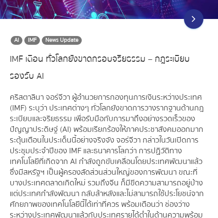
AI
IMF
News Update
IMF เตือน ทั่วโลกยังขาดกรอบจริยธรรม – กฎระเบียบ
รองรับ AI
คริสตาลินา จอร์จีวา ผู้อำนวยการกองทุนการเงินระหว่างประเทศ
(IMF) ระบุว่า ประเทศต่างๆ ทั่วโลกยังขาดการวางรากฐานด้านกฎ
ระเบียบและจริยธรรม เพื่อรับมือกับการมาถึงอย่างรวดเร็วของ
ปัญญาประดิษฐ์ (AI) พร้อมเรียกร้องให้ภาคประชาสังคมออกมาก
ระตุ้นเตือนในประเด็นนี้อย่างจริงจัง จอร์จีวา กล่าวในวันเปิดการ
ประชุมประจำปีของ IMF และธนาคารโลกว่า การปฏิวัติทาง
เทคโนโลยีที่เกิดจาก AI กำลังถูกขับเคลื่อนโดยประเทศพัฒนาแล้ว
ซึ่งมีสหรัฐฯ เป็นผู้ครองสัดส่วนส่วนใหญ่ของการพัฒนา ขณะที่
บางประเทศตลาดเกิดใหม่ รวมถึงจีน ก็มีขีดความสามารถอยู่บ้าง
แต่ประเทศกำลังพัฒนา กลับล้าหลังและไม่สามารถใช้ประโยชน์จาก
ศักยภาพของเทคโนโลยีนี้ได้เท่าที่ควร พร้อมเตือนว่า ช่องว่าง
ระหว่างประเทศพัฒนาแล้วกับประเทศรายได้ต่ำในด้านความพร้อม