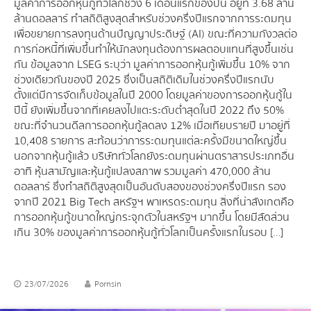
มูลค่าการออกหุ้นกู้ทั่วโลกช่วง 6 เดือนแรกของปีนี้ อยู่ที่ 3.68 ล้าน
ล้านดอลลาร์ ทำสถิติสูงสุดสำหรับช่วงครึ่งปีแรกจากการระดมทุน
เพื่อขยายการลงทุนด้านปัญญาประดิษฐ์ (AI) ขณะที่ความกังวลต่อ
การก่อหนี้ที่เพิ่มขึ้นทำให้นักลงทุนต้องการผลตอบแทนที่สูงขึ้นเช่น
กัน ข้อมูลจาก LSEG ระบุว่า มูลค่าการออกหุ้นกู้เพิ่มขึ้น 10% จาก
ช่วงเดียวกันของปี 2025 ซึ่งเป็นสถิติเดิมในช่วงครึ่งปีแรกนับ
ตั้งแต่มีการจัดเก็บข้อมูลในปี 2000 โดยมูลค่าของการออกหุ้นกู้ใน
ปีนี้ ยังเพิ่มขึ้นจากที่เคยลงไปแตะระดับต่ำสุดในปี 2022 ถึง 50%
ขณะที่จำนวนดีลการออกหุ้นกู้ลดลง 12% เมื่อเทียบรายปี มาอยู่ที่
10,408 รายการ สะท้อนว่าการระดมทุนแต่ละครั้งมีขนาดใหญ่ขึ้น
นอกจากหุ้นกู้แล้ว บริษัททั่วโลกยังระดมทุนผ่านตราสารประเภทอื่น
อาทิ หุ้นสามัญและหุ้นกู้แปลงสภาพ รวมมูลค่า 470,000 ล้าน
ดอลลาร์ ซึ่งทำสถิติสูงสุดเป็นอันดับสองของช่วงครึ่งปีแรก รอง
จากปี 2021 Big Tech สหรัฐฯ พาเหรดระดมทุน สิ่งที่น่าสังเกตคือ
การออกหุ้นกู้ขนาดใหญ่กระจุกตัวในสหรัฐฯ มากขึ้น โดยมีสัดส่วน
เกิน 30% ของมูลค่าการออกหุ้นกู้ทั่วโลกเป็นครั้งแรกในรอบ […]
23/07/2026
Pornsin