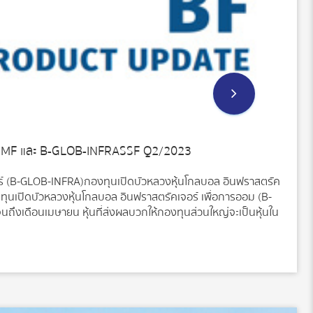
RMF และ B-GLOB-INFRASSF Q2/2023
ร์ (B-GLOB-INFRA)กองทุนเปิดบัวหลวงหุ้นโกลบอล อินฟราสตรัค
ทุนเปิดบัวหลวงหุ้นโกลบอล อินฟราสตรัคเจอร์ เพื่อการออม (B-
ถึงเดือนเมษายน หุ้นที่ส่งผลบวกให้กองทุนส่วนใหญ่จะเป็นหุ้นใน
พลังงานรายใหญ่ในคาบสมุทรไอบีเรีย บริษัทได้ประโยชน์จากการถือ
กระแสไฟฟ้าจากพลังงานลม และ EDP ยังเป็นผู้จำหน่ายไฟฟ้ารายใหญ่
 Enagas บริษัทขนส่งและกักเก็บก๊าซธรรมชาติรายใหญ่ที่สุดของ
าณ 30%• หุ้นที่ส่งผลเชิงลบกับกองทุน ส่วนใหญ่จะเป็นหุ้นสหรัฐ
ณสื่อสารรายใหญ่ในสหรัฐ • หุ้นน่าสนใจที่ได้ลงทุนเพิ่มในไตรมาส
ักการลงทุนอันดับ 10 […]