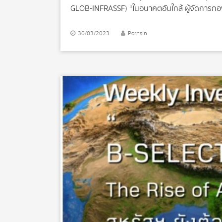
GLOB-INFRASSF) “ในอนาคตอันใกล้ ผู้จัดการกองทุ
การเติบโตของ GDP ให้มากขึ้น เพราะตลาดรับรู้ก
ขึ้นในระยะอันใกล้นี้” “กลยุทธ์ของกองทุน คือ เน้นล
30/03/2023
Pornsin
กระแสเงินสดรับสม่ำเสมอ และ/หรือ มีรายรับที่มีค
ส่งผลบวกให้กองทุน เช่น Energias de Portugal 
ประโยชน์จากการถือหุ้นกว่า 83% ใน EDPR ซึ่งเป็
จำหน่ายไฟฟ้ารายใหญ่ในบราซิล ผ่านการถือหุ้นในบ
ตั้งแต่ต้นปี (ราคา ณ 28 มี.ค. […]