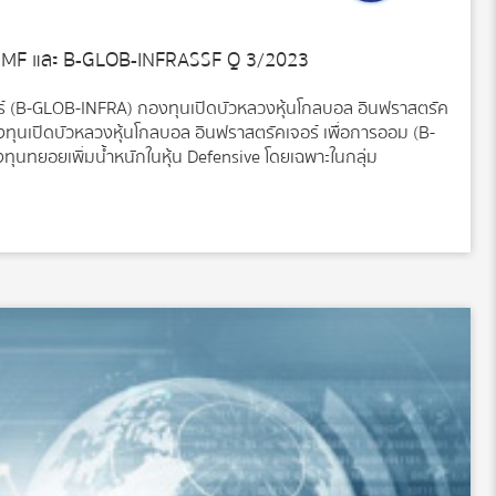
MF และ B-GLOB-INFRASSF Q 3/2023
ร์ (B-GLOB-INFRA) กองทุนเปิดบัวหลวงหุ้นโกลบอล อินฟราสตรัค
งทุนเปิดบัวหลวงหุ้นโกลบอล อินฟราสตรัคเจอร์ เพื่อการออม (B-
ทุนทยอยเพิ่มน้ำหนักในหุ้น Defensive โดยเฉพาะในกลุ่ม
อ โดยมีสัดส่วนมากกว่า 70% แต่สำหรับกลุ่มที่เน้นการสื่อสารและ
20% เนื่องจากมีเป็นหุ้นกลุ่มที่ได้รับเชิงลบจากการชะลอตัวทาง
่าเศรษฐกิจจะชะลอตัวแบบ Soft Landing ทำให้ราคาหุ้นเติบโต รวม
งทุนไม่ได้รับประโยชน์อย่างเต็มที่” ในช่วง12 เดือนที่ผ่านมา กองทุน
่มสาธารณูปโภค เนื่องจากเป็นหุ้นที่มีรายได้สม่ำเสมอ โดยมีสัดส่วน
เดินทาง กองทุนให้น้ำหนักน้อยกว่า อยู่ที่ประมาณ 20% เนื่องจากมี
ศรษฐกิจโลก อย่างไรก็ตาม เมื่อตลาดคาดการณ์ว่า เศรษฐกิจจะชะลอ