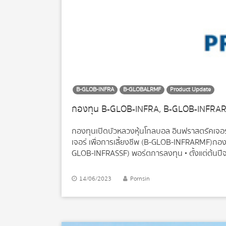
B-GLOB-INFRA
B-GLOBALRMF
Product Update
กองทุน B-GLOB-INFRA, B-GLOB-INFRA
กองทุนเปิดบัวหลวงหุ้นโกลบอล อินฟราสตรัคเจอ
เจอร์ เพื่อการเลี้ยงชีพ (B-GLOB-INFRARMF)กอง
GLOB-INFRASSF) พอร์ตการลงทุน • ตั้งแต่ต้นปีจน
ยุโรป เช่น Energias de Portugal (EDP) บริษัท
หุ้นกว่า 83% ใน EDPR ซึ่งเป็นบริษัทที่เน้นผลิต
14/06/2023
Pornsin
ในบราซิลผ่านการถือหุ้นในบริษัท EDP Brazil และ
สเปน และมีท่อส่งก๊าซในสหรัฐคิดเป็นสัดส่วนประม
เช่น Crown Castle ซึ่งเป็นบริษัทให้เช่าเสาสัญญา
1/2 022 ได้แก่ West Japan Railway ซึ่งมีน้ำหน