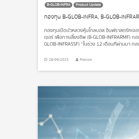
B-GLOB-INFRA
Product Update
กองทุน B-GLOB-INFRA, B-GLOB-INFRAR
กองทุนเปิดบัวหลวงหุ้นโกลบอล อินฟราสตรัคเจอ
เจอร์ เพื่อการเลี้ยงชีพ (B-GLOB-INFRARMF) กอ
GLOB-INFRASSF) “ในช่วง 12 เดือนที่ผ่านมา กอง
สาธารณูปโภค เนื่องจากเป็นหุ้นที่มีรายได้สม่ำเสม
เดินทาง กองทุนให้น้ำหนักน้อยกว่า อยู่ที่ประมาณ 
28/09/2023
Pornsin
เศรษฐกิจโลก อย่างไรก็ตาม เมื่อตลาดคาดการณ์ว
ทั้งหุ้นสื่อสารปรับตัวเพิ่มขึ้น จึงทำให้พอร์ตการล
ทยอยเพิ่มน้ำหนักในหุ้น Defensive โดยเฉพาะในกลุ
มากกว่า 70% แต่สำหรับกลุ่มที่เน้นการสื่อสารและ
เป็นหุ้นกลุ่มที่ได้รับเชิงลบจากการชะลอตัวทางเ
ตัวแบบ Soft Landing […]