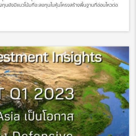
นยังมีแนวโน้มที่จะลงทุนในหุ้นโครงสร้างพื้นฐานที่อ่อนไหวต่อ
ารชะลอตัวทางเศรษฐกิจไปมากแล้ว และมองว่าการฟื้นตัวอาจจะเกิด
งทุนในหุ้นที่เกี่ยวกับโครงสร้างพื้นฐานทั่วโลก และเป็นบริษัทที่มี
วามมั่นคงจากสัญญาระยะยาว” พอร์ตการลงทุน • ตั้งแต่ต้นปีหุ้นที่
(EDP) บริษัทพลังงานรายใหญ่ในคาบสมุทรไอบีเรีย บริษัทได้
นบริษัทที่เน้นผลิตกระแสไฟฟ้าจากพลังงานลม และ EDP ยังเป็นผู้
ริษัท EDP Brazil โดยราคาของ EDP ปรับตัวเพิ่มขึ้น 4.95%