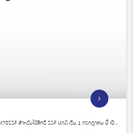
กองทุนบัวหลวงเปิดขายต่อ BEQSSF และ BM70SSF สำหรับใช้สิทธิ SSF ปกติ เริ่ม 1 กรกฎาคม นี้ เป็นต้นไป ดันกองทุนเติบโตต่อเนื่อง