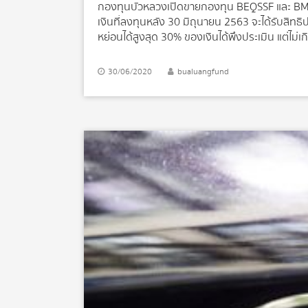
กองทุนบัวหลวงเปิดขายกองทุน BEQSSF และ BM70SS
เงินที่ลงทุนหลัง 30 มิถุนายน 2563 จะได้รับสิทธ
หย่อนได้สูงสุด 30% ของเงินได้พึงประเมิน แต่ไม่
อื่นๆ ได้แก่ กองทุนรวมเพื่อการเลี้ยงชีพ (RMF
สงเคราะห์ตามกฎหมายว่าด้วยโรงเรียนเอกชน กองท
30/06/2020
bualuangfund
แบบบำนาญ แล้ว ต้องไม่เกิน 500,000 บาท รายง
หรือ กองทุนบัวหลวง เปิดเผยว่า กองทุนบัวหลวง
กองทุนผสมบัวหลวง 70/30 เพื่อการออม (BM70S