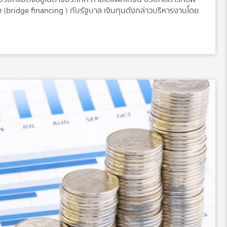
ราว (bridge financing ) กับรัฐบาล เงินทุนดังกล่าวบริหารงานโดย
ลงสภาพที่กลายเป็นหุ้นในรอบการระดมทุนรอบต่อไปของบริษัท
ามารถสร้างผลตอบแทนการลงทุนในภายหลัง กองทุน 500 ล้านปอนด์
 250 ล้านปอนด์ จากกระทรวงการคลังคลังซึ่งจับคู่กับการระดม
ุนถึง 320 ล้านปอนด์และรัฐบาล กล่าวว่า ยินดีที่จะเพิ่มขนาด
ระทรวงการคลัง อังกฤษ กล่าวว่า บริษัทสตาร์ทอัพและบริษัทด้าน
ที่ยิ่งใหญ่ ดังนั้นเมื่อเราเริ่มฟื้นตัวกลับจากการระบาดของโค
ร้างงานใหม่ รวมถึงการเปลี่ยนแปลงนี้ หมายความว่า ผู้ที่เริ่มต้น
างธุรกิจจะได้รับประโยชน์จากกองทุนในอนาคต