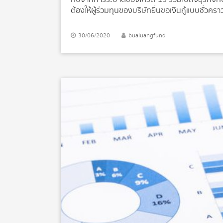
ต้องให้ผู้ร่วมทุนของบริษัทยื่นขอเงินกู้แบบชั่วค
British Business Bank ในรูปแบบของเงินกู้แป
สตาร์ทอัพ โดยทฤษฎีที่ว่านี้จะช่วยให้รัฐบาลส
30/06/2020
bualuangfund
(614 ล้านดอลลาร์สหรัฐ) ประกอบด้วยภาระผูกพัน
ทุนของภาคเอกชน โดยสตาร์ทอัพจะได้รับการสนับสน
กองทุนหากจำเป็น Rishi Sunak รัฐมนตรีว่าการก
นวัตกรรมของอังกฤษเป็นหนึ่งในจุดแข็งทางเศรษฐกิจ
วิด-19 บริษัทเหล่านี้จะช่วยผลักดันการฟื้นตัวและส
ธุรกิจที่พยายามอย่างดีที่สุดและมีโอกาสเติบโตท