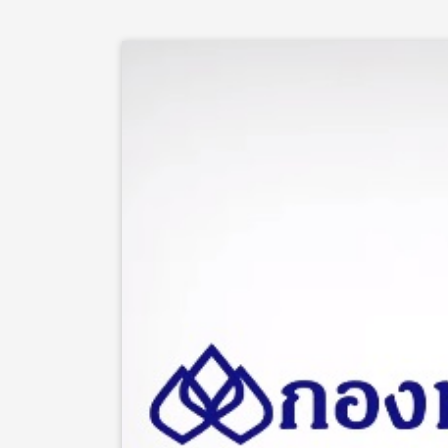
Clough, 2019) และเพื่อเป็นบันไดเริ่มต้นในการก้า
ต่อไป ก้าวแรก คือ ต้องเรียนรู้การลงทุนในอดีต
สินทรัพย์ออกไปในราคาถูกบ้างหรือไม่ หากเคยแสด
ในสินทรัพย์เสี่ยงลงให้อยู่ในเกณฑ์ที่รับได้โดยไม
มากน้อยเพียงไร ถ้าไม่บ่อยครั้งแสดงว่านักลงทุ
กลยุทธ์ในระยะยาว แต่หากมีการซื้อขายที่ถี่เกินไ
มีความไม่แน่ใจว่าตัวเองต้องการที่จะทำอะไรกันแ
ใช้เงินของตัวเองโดยการพิจารณาลักษณะของแต่ล
ผันผวนของอัตราผลตอบแทนในระยะสั้นแต่จะให้การง
ฝากมีความเสี่ยงต่ำแต่อัตราผลตอบแทนหลังจากหักภ
สม่ำเสมอและราคาก็ไม่ผันผวนเท่าตราสารทุน แต่ก็
จากตราสารหนี้พวก High Yield ตราสารหนี้ระยะยาว 