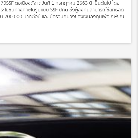
F ต่อเนื่องตั้งแต่วันที่ 1 กรกฎาคม 2563 นี้ เป็นต้นไป โดย
ิประโยชน์ทางภาษีในรูปแบบ SSF ปกติ ซึ่งผู้ลงทุนสามารถใช้สิทธิลด
เกิน 200,000 บาทต่อปี และเมื่อรวมกับวงของเงินลงทุนเพื่อเกษียณ
) กองทุนสำรองเลี้ยงชีพ กองทุนบำเหน็จบำนาญข้าราชการ กองทุน
ุนการออมแห่งชาติ หรือเบี้ยประกันภัยสำหรับการประกันชีวิต
านข่าวจาก บริษัทหลักทรัพย์จัดการกองทุนรวม บัวหลวง จำกัด
จะเปิดขายกองทุนเปิดบัวหลวงหุ้นไทยเพื่อการออม (BEQSSF) และ
SF) ในรูปแบบกองทุนรวมเพื่อการออม […]