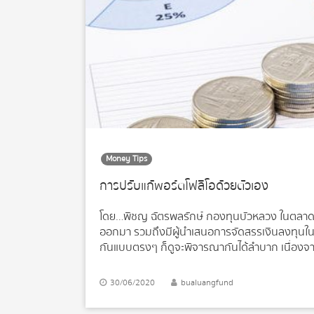
Money Tips
การปรับแก้พอร์ตโฟลิโอด้วยตัวเอง
โดย…พิชญ ฉัตรพลรักษ์ กองทุนบัวหลวง ในตลาดก
ออกมา รวมถึงมีผู้นำเสนอการจัดสรรเงินลงทุนในร
กันแบบตรงๆ ก็ดูจะพิจารณากันได้ลำบาก เนื่องจากแ
ลงทุนตามคำแนะนำในครั้งแรกและปล่อยไว้เฉยๆ โดยไม
คิดจะติดตามปรับเปลี่ยนการลงทุนเอง ก็อาจสงสัยว่
30/06/2020
bualuangfund
อยู่ร่ำไป เหมือนยืมจมูกคนอื่นหายใจ มันก็ไม่สะด
ความรู้ในการเริ่มต้นลงมือจัดสรรเงินลงทุนและปร