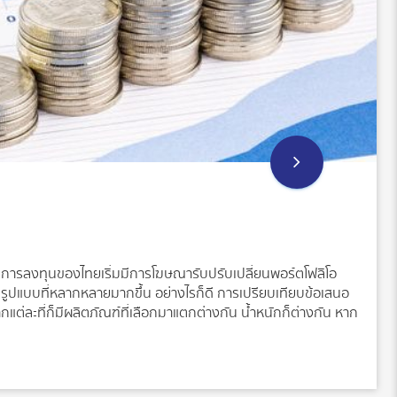
ารลงทุนของไทยเริ่มมีการโฆษณารับปรับเปลี่ยนพอร์ตโฟลิโอ
ูปแบบที่หลากหลายมากขึ้น อย่างไรก็ดี การเปรียบเทียบข้อเสนอ
ต่ละที่ก็มีผลิตภัณฑ์ที่เลือกมาแตกต่างกัน น้ำหนักก็ต่างกัน หาก
่ติดตามคงไม่ดีแน่ แต่ครั้นนักลงทุนที่ไม่ได้อยู่ในแวดวงการเงิน
า จะเริ่มต้นอย่างไรดี จะคอยติดต่อที่ปรึกษาก็คงต้องพึ่งพาเขา
วกคล่องตัว ค่าใช้จ่ายถูกแพงก็ดูยาก บทความนี้จึงนำเสนอเกร็ด
ับเปลี่ยนพอร์ตโฟลิโอด้วยตนเองในเจ็ดขั้นตอน (Clements &