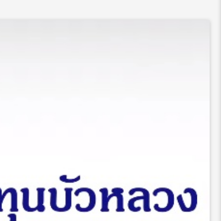
วขึ้นสู่นักลงทุนที่สามารถพึ่งพาตัวเองและเพิ่มความช่ำชองมากขึ้น
ของเราโดยการมองย้อนกลับไป เช่นในช่วงที่ตลาดหุ้นลง เราเคยขาย
งว่าเรารับความเสี่ยงได้ไม่มาก ควรที่จะปรับลดน้ำหนักการลงทุน
่เกิดความตื่นตระหนก การขายหุ้นหรือหลักทรัพย์ในอดีตมีจำนวนครั้ง
นอาจต้องการใช้เงินสดบ้างหรือปรับส่วนผสมการลงทุนให้เป็นไปตาม
ปอาจแปลว่าเราอาจเปลี่ยนใจอยู่บ่อยครั้งและเป็นสัญญาณเตือนว่าเรา
น่ ก้าวที่ 2 กำหนดสัดส่วนการลงทุนที่เหมาะสมสำหรับความต้องการ
ะประเภทของสินทรัพย์ (Asset Class) ตราสารทุนจะมีความ
อกเงยของเงินลงทุนที่ดีในระยะยาวและชนะอัตราเงินเฟ้อได้ เงิน
าษีก็อาจจะน้อยกว่าเงินเฟ้อได้ ตราสารหนี้มีการจ่ายดอกเบี้ยที่
สามารถเพิ่มอัตราผลตอบแทน (ตามมาด้วยความเสี่ยงที่เพิ่มขึ้น)
หรือหุ้นกู้ […]