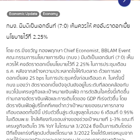
Economic Update
Economy
กนง. มีมติเป็นเอกฉันท์ (7:0) เห็นควรให้ คงอัตราดอกเบี้ย
นโยบายไว้ที่ 2.25%
โดย ดร.มิ่งขวัญ ทองพฤกษา Chief Economist, BBLAM Event
คณะกรรมการนโยบายการเงิน (กนง.) มีมติเป็นเอกฉันท์ (7:0) เห็น
ควรให้ คงอัตราดอกเบี้ยนโยบายไว้ที่ 2.25% ในการประชุมเดือน
ธ.ค. หลังจากสร้างความประหลาดใจให้กับตลาด ด้วยการลด
ดอกเบี้ยลง 25 bps ในการประชุมครั้งก่อนเดือนต.ค. ในครั้งนี้
กนง. มองว่า อัตราดอกเบี้ยปัจจุบันยังอยู่ในระดับที่สอดคล้องกับ
แนวโน้มเศรษฐกิจและเป้าหมายเงินเฟ้อ การตัดสินใจครั้งนี้เกิดขึ้น
ท่ามกลางอัตราเงินเฟ้อและการเติบโตของ GDP ที่เร่งตัวขึ้น โดย
อัตราเงินเฟ้อผู้บริโภคที่เคยต่ำกว่าเป้าหมายของธนาคารกลาง
เกือบตลอดทั้งปีนี้ ปรับตัวขึ้นสู่ระดับสูงสุดในรอบ 6 เดือนที่ 0.95%
ในเดือนพ.ย. ใกล้เคียงกับขอบล่างของช่วงเป้าหมายที่ 1-3% ขณะที่
เศรษฐกิจเติบโต 3% YoY ในไตรมาส 3/2024 ซึ่งเป็นการเติบโตต่อ
ปีที่แข็งแกร่งที่สุดนับตั้งแต่ไตรมาส 3/2022 โดยได้รับแรงหนุนจาก
การใช้จ่ายของรัฐบาลและการลงทุน ประมาณการเศรษฐกิจและ