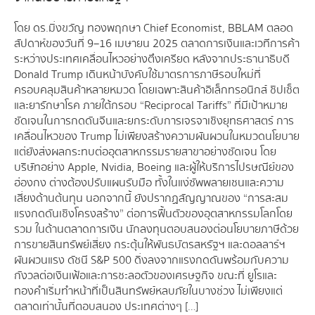
โดย ดร.มิ่งขวัญ ทองพฤกษา Chief Economist, BBLAM ตลอด
สัปดาห์ของวันที่ 9–16 เมษายน 2025 ตลาดการเงินและเวทีการค้า
ระหว่างประเทศเคลื่อนไหวอย่างตึงเครียด หลังจากประธานาธิบดี
Donald Trump เดินหน้าบังคับใช้มาตรการภาษีรอบใหม่ที่
ครอบคลุมสินค้าหลายหมวด โดยเฉพาะสินค้าอิเล็กทรอนิกส์ ชิปเซ็ต
และยารักษาโรค ภายใต้กรอบ “Reciprocal Tariffs” ที่มีเป้าหมาย
ชัดเจนในการกดดันจีนและยกระดับการเจรจาเชิงยุทธศาสตร์ การ
เคลื่อนไหวของ Trump ไม่เพียงสร้างความผันผวนในหมวดนโยบาย
แต่ยังส่งผลกระทบต่ออุตสาหกรรมรายสาขาอย่างชัดเจน โดย
บริษัทอย่าง Apple, Nvidia, Boeing และผู้ให้บริการไปรษณีย์ของ
ฮ่องกง ต่างต้องปรับแผนรับมือ ทั้งในแง่ซัพพลายเชนและความ
เสี่ยงด้านต้นทุน นอกจากนี้ ยังปรากฏสัญญาณของ “การสะสม
แรงกดดันเชิงโครงสร้าง” ต่อการฟื้นตัวของอุตสาหกรรมโลกโดย
รวม ในด้านตลาดการเงิน นักลงทุนตอบสนองต่อนโยบายภาษีด้วย
การขายสินทรัพย์เสี่ยง กระตุ้นให้พันธบัตรสหรัฐฯ และดอลลาร์ฯ
ผันผวนแรง ดัชนี S&P 500 ดิ่งลงจากแรงกดดันพร้อมกับความ
กังวลต่อเงินเฟ้อและการชะลอตัวของเศรษฐกิจ ขณะที่ ยูโรและ
ทองคำเริ่มทำหน้าที่เป็นสินทรัพย์หลบภัยในบางช่วง ไม่เพียงแต่
ตลาดเท่านั้นที่ตอบสนอง ประเทศต่างๆ […]