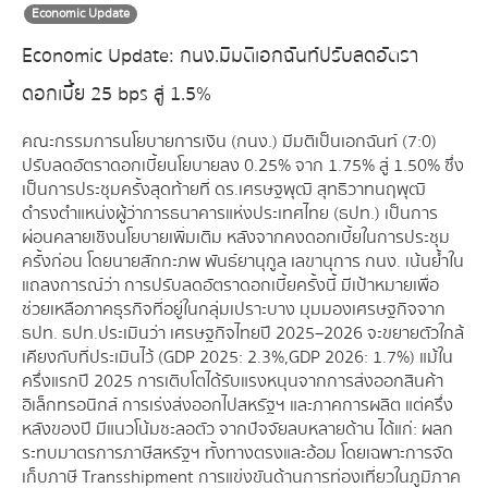
Economic Update
Economic Update: กนง.มีมติเอกฉันท์ปรับลดอัตรา
ดอกเบี้ย 25 bps สู่ 1.5%
คณะกรรมการนโยบายการเงิน (กนง.) มีมติเป็นเอกฉันท์ (7:0)
ปรับลดอัตราดอกเบี้ยนโยบายลง 0.25% จาก 1.75% สู่ 1.50% ซึ่ง
เป็นการประชุมครั้งสุดท้ายที่ ดร.เศรษฐพุฒิ สุทธิวาทนฤพุฒิ
ดำรงตำแหน่งผู้ว่าการธนาคารแห่งประเทศไทย (ธปท.) เป็นการ
ผ่อนคลายเชิงนโยบายเพิ่มเติม หลังจากคงดอกเบี้ยในการประชุม
ครั้งก่อน โดยนายสักกะภพ พันธ์ยานุกูล เลขานุการ กนง. เน้นย้ำใน
แถลงการณ์ว่า การปรับลดอัตราดอกเบี้ยครั้งนี้ มีเป้าหมายเพื่อ
ช่วยเหลือภาคธุรกิจที่อยู่ในกลุ่มเปราะบาง มุมมองเศรษฐกิจจาก
ธปท. ธปท.ประเมินว่า เศรษฐกิจไทยปี 2025–2026 จะขยายตัวใกล้
เคียงกับที่ประเมินไว้ (GDP 2025: 2.3%,GDP 2026: 1.7%) แม้ใน
ครึ่งแรกปี 2025 การเติบโตได้รับแรงหนุนจากการส่งออกสินค้า
อิเล็กทรอนิกส์ การเร่งส่งออกไปสหรัฐฯ และภาคการผลิต แต่ครึ่ง
หลังของปี มีแนวโน้มชะลอตัว จากปัจจัยลบหลายด้าน ได้แก่: ผลก
ระทบมาตรการภาษีสหรัฐฯ ทั้งทางตรงและอ้อม โดยเฉพาะการจัด
เก็บภาษี Transshipment การแข่งขันด้านการท่องเที่ยวในภูมิภาค