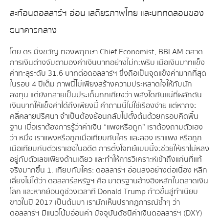
สะท้อนดอลลาร์ฯ อ่อน เสถียรภาพไทย และบททดสอบของ
ธนาคารกลาง
โดย ดร.มิ่งขวัญ ทองพฤกษา Chief Economist, BBLAM ตลาด
การเงินต่างจับตามองค่าเงินบาทอย่างไม่กะพริบ เมื่อเงินบาทแข็ง
ค่าทะลุระดับ 31.6 บาทต่อดอลลาร์ฯ ซึ่งถือเป็นจุดแข็งค่ามากที่สุด
ในรอบ 4 ปีเต็ม ภาพนี้ไม่เพียงสร้างความประหลาดใจให้กับนัก
ลงทุน แต่ยังกลายเป็นประเด็นถกเถียงว่า พลังใดกันแน่ที่ผลักดัน
เงินบาทให้แข็งค่าได้ถึงเพียงนี้ คำถามนี้ไม่ใช่เรื่องง่าย แต่หากจะ
คลี่คลายปริศนา จำเป็นต้องย้อนกลับไปตั้งต้นด้วยกรอบคิดพื้น
ฐาน เมื่อเราต้องการรู้ว่าค่าเงิน “แพงหรือถูก” เราต้องถามตัวเอง
ว่า หนึ่ง เราแพงหรือถูกเมื่อเทียบกับใคร และสอง เราแพง หรือถูก
เมื่อเทียบกับตัวเราเองในอดีต การตั้งโจทย์แบบนี้จะช่วยให้เราไม่หลง
อยู่กับตัวเลขเพียงด้านเดียว และทำให้การวิเคราะห์เข้าถึงแก่นที่แท้
จริงมากขึ้น 1. เทียบกับใคร: ดอลลาร์ฯ อ่อนลงอย่างต่อเนื่อง หลีก
เลี่ยงไม่ได้ว่า ดอลลาร์สหรัฐฯ คือ มาตรฐานอ้างอิงหลักในตลาดเงิน
โลก และหากย้อนดูช่วงเวลาที่ Donald Trump ก้าวขึ้นสู่ทำเนียบ
ขาวในปี 2017 เป็นต้นมา เรามักเห็นปรากฏการณ์ซ้ำๆ ว่า
ดอลลาร์ฯ มีแนวโน้มอ่อนค่า ปัจจุบันดัชนีค่าเงินดอลลาร์ฯ (DXY)