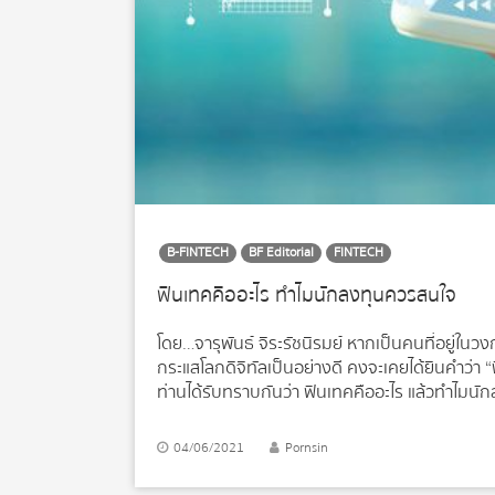
B-FINTECH
BF Editorial
FINTECH
ฟินเทคคืออะไร ทำไมนักลงทุนควรสนใจ
โดย…จารุพันธ์ จิระรัชนิรมย์ หากเป็นคนที่อยู่ในวงก
กระแสโลกดิจิทัลเป็นอย่างดี คงจะเคยได้ยินคำว่า “ฟ
ท่านได้รับทราบกันว่า ฟินเทคคืออะไร แล้วทำไมนั
มาจาก Finance + Technology แปลตรงตัวแล้วฟินเท
สำคัญคือต้องการนำเอาเทคโนโลยีมาช่วยปรับปรุงบริก
04/06/2021
Pornsin
เราๆ รู้สึกสะดวกสบาย เข้าถึงบริการทางการเงินไ
ภาคธุรกิจด้วยเช่นกัน ทั้งนี้ ในชีวิตประจำวันของเร