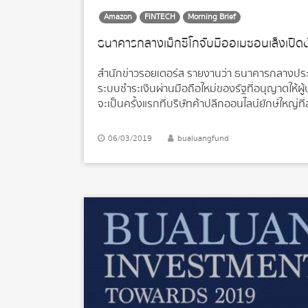
Amazon
FINTECH
Morning Brief
ธนาคารกลางเม็กซิโกจับมืออเมซอนเล็งเปิดตั
สำนักข่าวรอยเตอร์ส รายงานว่า ธนาคารกลางประเท
ระบบชำระเงินผ่านมือถือใหม่ของรัฐที่อนุญาตให้ผู้บริ
จะเป็นครั้งแรกที่บริษัทค้าปลีกออนไลน์ยักษ์ใหญ่ท
โอกาสให้เข้าถึงฐานลูกค้าใหม่ในประเทศนี้ ที่ปัจจุ
การชำระเงินที่สร้างขึ้นโดยธนาคารกลางของเม็กซิโก 
06/03/2019
bualuangfund
ให้บุคคลด้วยกันผ่านสมาร์ทโฟนโดยไม่มีค่าธรรมเน
ขึ้นเข้าถึงบริการทางการเงินที่อยู่ในระบบ โดยคาด
Cortina ผู้อำนวยการฝ่ายปฏิบัติการและการชำระเ
แข่ง MercadoLibre ได้เข้าร่วมธนาคารในการใช้ระ
อีกว่า CoDi ถูกออกแบบพิเศษดังนั้นจึงสามารถนำม
บนมือถือเป็นที่นิยมมากในตลาดเกิดใหม่ เช่น จีน 
ยูโรมอนิเตอร์ อินเตอร์เนชั่นแนล บริษัทวิจัย ให้ข
เท่านั้น โดยมี อเมซอน […]