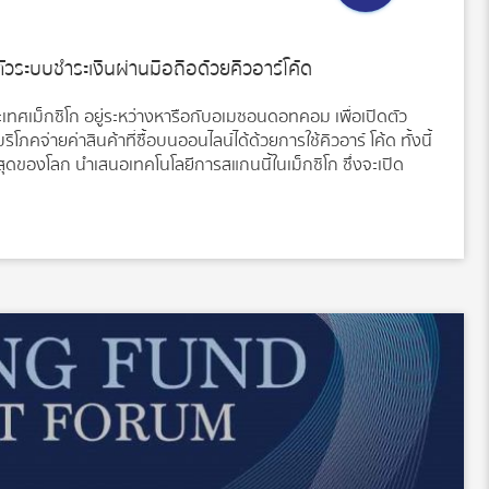
วระบบชำระเงินผ่านมือถือด้วยคิวอาร์โค้ด
ศเม็กซิโก อยู่ระหว่างหารือกับอเมซอนดอทคอม เพื่อเปิดตัว
โภคจ่ายค่าสินค้าที่ซื้อบนออนไลน์ได้ด้วยการใช้คิวอาร์ โค้ด ทั้งนี้
ี่สุดของโลก นำเสนอเทคโนโลยีการสแกนนี้ในเม็กซิโก ซึ่งจะเปิด
บันมีประชากรมากกว่าครึ่งหนึ่งที่ยังไม่มีบัญชีธนาคาร สำหรับระบบ
มีชื่อว่า CoDi ซึ่งจะเปิดให้ผู้บริโภคชำระเงินออนไลน์และโอนเงิน
ียม ด้วยการใช้คิวอาร์ โค้ด โดยมีเป้าหมายเพื่อทำให้คนจำนวนมาก
ว่าบริการระบบชำระเงินนี้จะเปิดตัวในภายในเดือน มี.ค. นี้ Jaime
งินของธนาคารกลางเม็กซิโก กล่าวว่า อเมซอน และ Argentine คู่
บบนี้ โดยพวกเขาระบุว่าสามารถนำไปใช้ได้อย่างรวดเร็ว ทั้งยังบอก
าใช้ชำระเงินออนไลน์ได้ดีเช่นเดียวกับในร้านค้า สำหรับธนาคาร
อินเดีย และเคนย่า มีแรงขับเคลื่อนสำคัญจากการใช้งานง่าย ด้าน
้อมูลว่า ปีที่ผ่านมาเม็กซิโกมียอดขายปลีกจากออนไลน์เพียง 3.9%