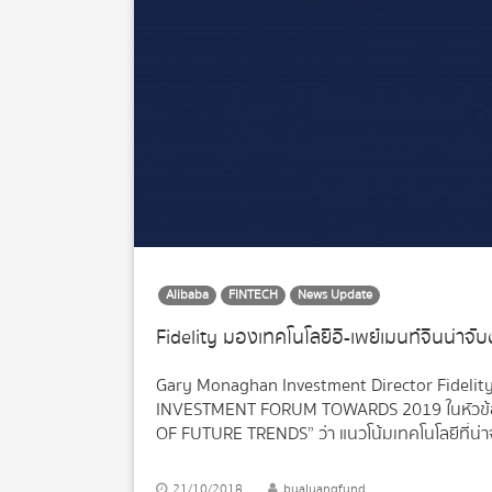
Alibaba
FINTECH
News Update
Fidelity มองเทคโนโลยีอี-เพย์เมนท์จีนน่าจั
Gary Monaghan Investment Director Fideli
INVESTMENT FORUM TOWARDS 2019 ในหัวข้
OF FUTURE TRENDS” ว่า แนวโน้มเทคโนโลยีที่น่าจั
ผ่านสมาร์ทโฟนของจีน ซึ่งเป็นเทคโนโลยีที่สร้า
การที่คนจีนใช้เงินสด ไปสู่การชำระเงินด้วยมือถือเล
21/10/2018
bualuangfund