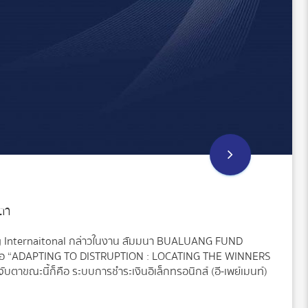
บตา
ty Internaitonal กล่าวในงาน สัมมนา BUALUANG FUND
อ “ADAPTING TO DISTRUPTION : LOCATING THE WINNERS
บตาขณะนี้ก็คือ ระบบการชำระเงินอิเล็กทรอนิกส์ (อี-เพย์เมนท์)
งการเปลี่ยนแปลงอย่างมากทางด้านการเงินของจีน เพราะเปลี่ยนจาก
ย ก้าวข้ามเทคโนโลยีชำระด้วยบัตรไป ทั้งนี้ หากไปจีนเวลานี้เมื่อเข้า