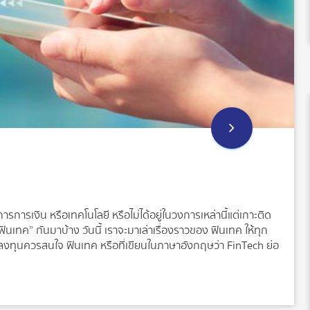
ารการเงิน หรือเทคโนโลยี หรือไม่ได้อยู่ในวงการเหล่านี้แต่เกาะติด
ินเทค” กันมาบ้าง วันนี้ เราจะมาเล่าเรื่องราวของ ฟินเทค ให้ทุก
กลงทุนควรสนใจ ฟินเทค หรือที่เขียนในภาษาอังกฤษว่า FinTech ย่อ
คก็คือ เทคโนโลยีทางการเงินนั่นเอง ซึ่งเกิดขึ้นมาโดยมีหัวใจ
ารทางการเงินสำหรับผู้บริโภคให้ดีขึ้น เพื่อให้ผู้บริโภคอย่าง
ด้ดียิ่งขึ้น ตลอดจนการพัฒนาเทคโนโลยีทางการเงินเพื่อตอบโจทย์
าทุกวันนี้ มีความเกี่ยวข้องเชื่อมโยงกับฟินเทคอย่างหลีกเลี่ยงไม่ได้