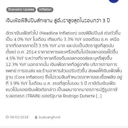
Economic Update
Inflation
เงินเฟ้อฟิลิปปินส์ทะยาน สู่อัตราสูงสุดในรอบกว่า 3 ปี
อัตราเงินเฟ้อทั่วไป (Headline Inflation) ของฟิลิปปินส์ เร่งตัวขึ้น
เป็น 4.0% YoY ในเดือน เทียบกับ 3.3% YoY ของเดือน ธ.ค. เหนือ
จากที่ตลาดคาดไว้ 3.5% YoY มาก และนับเป็นอัตราสูงที่สุดนับ
ตั้งแต่ ต.ค. 2014 ราคาอาหารและเครื่องดื่มไม่มีแอลกอฮอล์ไต่ขึ้น
4.5% YoY ระหว่างที่ราคาเครื่องดื่มแอลกอฮอล์และบุหรี่พุ่งขึ้น
12.3% YoY นอกจากนั้น เงินเฟ้อภาคที่อยู่อาศัย บริการทางการ
แพทย์ การขนส่ง และร้านอาหารล้วนปรับตัวขึ้น ส่งผลให้เงินเฟ้อพื้น
ฐาน (Core Inflation) ซึ่งไม่รวมสินค้าหมวดอาหารและเชื้อเพลิง อยู่
ที่ 3.9% YoY ในเดือน ม.ค. แรงที่สุดในรอบ 5 ปี ภาษีดันเงินเฟ้อ:
แนวโน้มของเงินเฟ้อดังกล่าว เป็นผลมาจากมาตรการปฏิรูปภาษี
ระลอกแรก (TRAIN) ของรัฐบาล Rodrigo Duterte […]
06/02/2018
bualuangfund