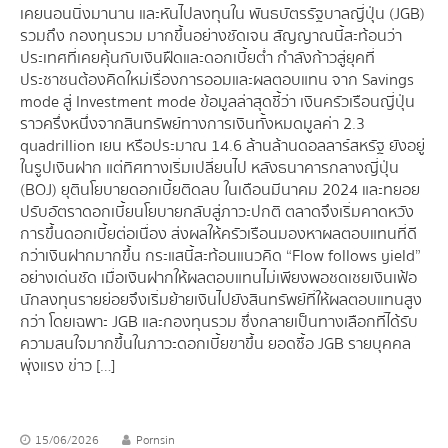
เคยนอนนิ่งมานาน และหันไปลงทุนใน พันธบัตรรัฐบาลญี่ปุ่น (JGB)
รวมถึง กองทุนรวม มากขึ้นอย่างชัดเจน สัญญาณนี้สะท้อนว่า
ประเทศที่เคยคุ้นกับเงินฝืดและดอกเบี้ยต่ำ กำลังก้าวสู่ยุคที่
ประชาชนต้องคิดใหม่เรื่องการออมและผลตอบแทน จาก Savings
mode สู่ Investment mode ข้อมูลล่าสุดชี้ว่า เงินครัวเรือนญี่ปุ่น
ราวครึ่งหนึ่งจากสินทรัพย์ทางการเงินทั้งหมดมูลค่า 2.3
quadrillion เยน หรือประมาณ 14.6 ล้านล้านดอลลาร์สหรัฐ ยังอยู่
ในรูปเงินฝาก แต่ทิศทางเริ่มเปลี่ยนไป หลังธนาคารกลางญี่ปุ่น
(BOJ) ยุตินโยบายดอกเบี้ยติดลบ ในเดือนมีนาคม 2024 และทยอย
ปรับอัตราดอกเบี้ยนโยบายกลับสู่ภาวะปกติ ตลาดจึงเริ่มคาดหวัง
การขึ้นดอกเบี้ยต่อเนื่อง ส่งผลให้ครัวเรือนมองหาผลตอบแทนที่ดี
กว่าเงินฝากมากขึ้น กระแสนี้สะท้อนแนวคิด “Flow follows yield”
อย่างเด่นชัด เมื่อเงินฝากให้ผลตอบแทนไม่เพียงพอชดเชยเงินเฟ้อ
นักลงทุนรายย่อยจึงเริ่มย้ายเงินไปยังสินทรัพย์ที่ให้ผลตอบแทนสูง
กว่า โดยเฉพาะ JGB และกองทุนรวม ซึ่งกลายเป็นทางเลือกที่ได้รับ
ความสนใจมากขึ้นในภาวะดอกเบี้ยขาขึ้น ยอดซื้อ JGB รายบุคคล
พุ่งแรง ข่าว […]
15/06/2026
Pornsin