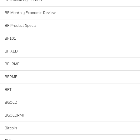
BF Knowledge Center
BF Monthly Economic Review
BF Product Special
BF101
BFIXED
BFLRMF
BFRMF
BFT
BGOLD
BGOLDRMF
Bitcoin