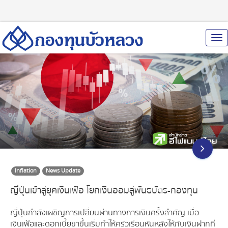
To
Nav
Inflation
News Update
ญี่ปุ่นเข้าสู่ยุคเงินเฟ้อ โยกเงินออมสู่พันธบัตร-กองทุน
ญี่ปุ่นกำลังเผชิญการเปลี่ยนผ่านทางการเงินครั้งสำคัญ เมื่อ
เงินเฟ้อและดอกเบี้ยขาขึ้นเริ่มทำให้ครัวเรือนหันหลังให้กับเงินฝากที่