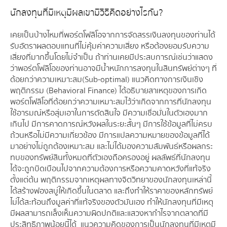
นักลงทุนที่มีเหตุมีผลเขามีวิธีคิดอย่างไรกัน?
เคยเป็นบ้างไหมที่พอร์ตโฟลิโอจากการจัดสรรเงินลงทุนของท่านได้
รับอัตราผลตอบแทนที่ไม่คุ้มค่าความเสี่ยง หรือต้องยอมรับความ
เสี่ยงที่มากขึ้นโดยไม่จำเป็น ถ้าท่านเคยมีประสบการณ์เช่นว่าแสดง
ว่าพอร์ตโฟลิโอของท่านอาจมีน้ำหนักการลงทุนในสินทรัพย์ต่างๆ ที่
ด้อยกว่าความเหมาะสม(Sub-optimal) แนวคิดทางการเงินเชิง
พฤติกรรม (Behavioral Finance) ได้อธิบายสาเหตุของการเกิด
พอร์ตโฟลิโอที่ด้อยกว่าความเหมาะสมไว้ว่าเกิดจากการที่นักลงทุน
ใช้อารมณ์หรือสุ่มเอาในการตัดสินใจ มีความเชื่อมั่นในตัวเองมาก
เกินไป มีการคาดการณ์หวังผลในระยะสั้นๆ มีการใช้ข้อมูลที่ไม่ครบ
ถ้วนหรือไม่มีความเกี่ยวข้อง มีการแปลความหมายของข้อมูลที่ได้
มาอย่างไม่ถูกต้องเหมาะสม และไม่ได้มองความสัมพันธ์หรือผลกระ
ทบของทรัพย์สินทั้งหมดที่ตัวเองถือครองอยู่ ผลลัพธ์ที่นักลงทุน
ได้จะถูกบิดเบือนไปจากความต้องการหรือความคาดหวังที่แท้จริง
ตั้งแต่ต้น พฤติกรรมจากเหตุผลทางจิตวิทยาของนักลงทุนเหล่านี้
ได้สร้างฟองสบู่ให้เกิดขึ้นในตลาด และถึงทำให้ราคาของหลักทรัพย์
ไม่ได้สะท้อนถึงมูลค่าที่แท้จริงของตัวมันเอง ทำให้นักลงทุนที่มีเหตุ
มีผลสามารถเล็งเห็นความผิดปกติและแสวงหากำไรจากตลาดที่มี
ประสิทธิภาพน้อยนี้ได้ แนวความคิดของการเป็นนักลงทุนที่มีเหตุมี