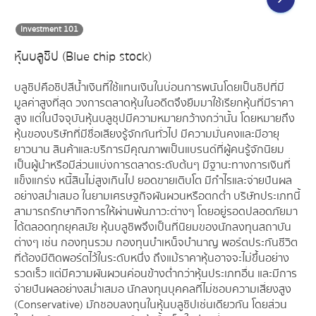
Investment 101
หุ้นบลูชิป (Blue chip stock)
บลูชิปคือชิปสีน้ำเงินที่ใช้แทนเงินในบ่อนการพนันโดยเป็นชิปที่มี
มูลค่าสูงที่สุด วงการตลาดหุ้นในอดีตจึงยืมมาใช้เรียกหุ้นที่มีราคา
สูง แต่ในปัจจุบันหุ้นบลูชุปมีความหมายกว้างกว่านั้น โดยหมายถึง
หุ้นของบริษัทที่มีชื่อเสียงรู้จักกันทั่วไป มีความมั่นคงและมีอายุ
ยาวนาน สินค้าและบริการมีคุณภาพเป็นแบรนด์ที่ผู้คนรู้จักนิยม
เป็นผู้นำหรือมีส่วนแบ่งการตลาดระดับต้นๆ มีฐานะทางการเงินที่
แข็งแกร่ง หนี้สินไม่สูงเกินไป ยอดขายเติบโต มีกำไรและจ่ายปันผล
อย่างสม่ำเสมอ ในยามเศรษฐกิจผันผวนหรือตกต่ำ บริษัทประเภทนี้
สามารถรักษากิจการให้ผ่านพ้นภาวะต่างๆ โดยอยู่รอดปลอดภัยมา
ได้ตลอดทุกยุคสมัย หุ้นบลูชิพจึงเป็นที่นิยมของนักลงทุนสถาบัน
ต่างๆ เช่น กองทุนรวม กองทุนบำเหน็จบำนาญ พอร์ตประกันชีวิต
ที่ต้องมีติดพอร์ตไว้ในระดับหนึ่ง ถึงแม้ราคาหุ้นอาจจะไม่ขึ้นอย่าง
รวดเร็ว แต่มีความผันผวนค่อนข้างต่ำกว่าหุ้นประเภทอื่น และมีการ
จ่ายปันผลอย่างสม่ำเสมอ นักลงทุนบุคคลที่ไม่ชอบความเสี่ยงสูง
(Conservative) มักชอบลงทุนในหุ้นบลูชิปเช่นเดียวกัน โดยส่วน