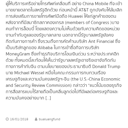
ผู้ให้บริการเครือข่ายโทรศัพท์เคลื่อนที่ อย่าง China Mobile ที่จะเข้า
มาขยายตลาดในสหรัฐอีกด้วย ก่อนหน้านี้ AT&T ถูกบังคับให้ล้มเลิก
การส่งเสริมการขายโทรศัพท์มือถือ Huawei ให้แก่ลูกค้าของตน
หลังจากที่มีสมาชิกสภาคองเกรส (members of Congress )บาง
คนทำการล็อบบี้ โดยแสดงความไม่เห็นด้วยกับความคิดของหน่วย
งานกำกับดูแลของรัฐบาลกลาง นอกจากนี้รัฐบาลสหรัฐยังคง
กีดกันทางการค้า ซึ่งรวมถึงการคัดค้านบริษัท Ant Financial ซึ่ง
เป็นบริษัทลูกของ Alibaba ในการเข้าซื้อกิจการบริษัท
MoneyGram ซึ่งเทำธุรกิจบริการโอนเงินด่วน ระหว่างประเทศอีก
ด้วย ทั้งหมดนี้สะท้อนให้เห็นว่ารัฐบาลสหรัฐเอาจริงเอาจังกีดกัน
ทางการค้ากับจีน ตามนโยบายของประธานาธิบดี Donald Trump
นาย Michael Wessel หนึ่งในคณะกรรมการทบทวนเรื่อง
เศรษฐกิจและความมั่นคงสหรัฐฯ-จีน (the U.S.-China Economic
and Security Review Commission) กล่าวว่า “แนวโน้มของธุรกิจ
การสื่อสารแบบไร้สายถือเป็นคลื่นลูกต่อไปที่มีผลต่อเศรษฐกิจและ
ความมั่นคงอย่างมาก […]
16/01/2018
bualuangfund