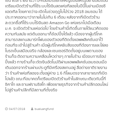
ไชน่าเดลี่ รายงานว่า อี-คอมเมิร์ซยักษ์ใหญ่ของสหรัฐอย่างอเมซอน
เตรียมเปิดตัวร้านที่ใช้ระบบไร้เงินสดแห่งที่สองในปีนี้ในย่านเมืองซี
แอตเทิล โดยคาดว่าจะเปิดในช่วงฤดูใบไม้ร่วง 2018 อเมซอน ได้
ประกาศออกมาว่าภายในไม่เกิน 6 เดือน หลังจากที่เปิดตัวร้าน
สะดวกซื้อที่ใช้ระบบไร้เงินสด Amazon Go แห่งแรกไปเมื่อเดือน
ม.ค. จะเปิดตัวร้านแห่งต่อไป โดยร้านค้านี้เกิดขึ้นภายใต้แนวคิดของ
ความทันสมัย แต่เดินออกมาก็ช้อปปิ้งได้แล้ว เนื่องจากผู้บริโภค
สามารถสแกนสมาร์ทโฟนของตัวเองที่ติดตั้งแอพพลิเคชั่นเอาไว้
ก่อนที่จะเข้าไปสู่ร้านค้า เมื่อผู้บริโภคหยิบสิ่งของที่ต้องการและใส่ลง
ในรถเข็นเสมือนจริง กล้องและเซนเซอร์ติดตั้งอยู่บนเพดานของ
ร้านก็จะติดตามความเคลื่อนไหวต่างๆ ภายในร้าน เมื่อจบการช้อป
ปิ้งแล้ว ทางร้านก็จะตัดเงินอัตโนมัติผ่านแอพพลิเคชั่นอเมซอนเมื่อ
เดินออกจากร้านผ่านประตูที่มีเครื่องสแกนอยู่ สื่อต่างชาติรายงาน
ว่า ร้านค้าแห่งที่สองจะตั้งอยู่ห่าง 1.6 กิโลเมตรจากสาขาแรกที่เปิด
ไปแล้ว ขณะที่อนาคตก็เตรียมเปิดตัวร้านค้าในลักษณะเดียวกันนี้ที่
ชิคาโก และซานฟรานซิสโก เพื่อขยายธุรกิจจากร้านค้าปลีกออนไลน์
ไปสู่ร้านค้าปลีกที่มีสถานที่ตั้งจริง
04/07/2018
bualuangfund