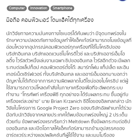
Computer
Innovation
Smartphone
มือถือ คอมพิวเตอร์ โดนแฮ็คได้ทุกเครื่อง
นักวิจัยทางความมั่นคงทางไซเบอร์ได้ค้นพบว่า มีจุดบกพร่องใน
รักษาความปลอดภัยทางข้อมูลทำให้แฮ็คเก้อร์สามารถขโมยข้อมูลที่
อ่อนไหวจากอุปกรณ์คอมพิวเตอร์ทุกเครื่องที่ใช้ไมโครชิปของ
บริษัทอินเทล บริษัทแอดแวนซ์ไมโครดีไวซ์ และบริษัทเออาร์เอ็มโฮ
ลดิ้ง ไวรัสตัวหนึ่งเล่นงานเฉพาะชิปของอินเทล ไวรัสอีกตัวจะมีผลก
ระทบต่อแล็ปท็อป คอมพิวเตอร์ตั้งโต๊ะ สมาร์ทโฟน แท็ปเล็ต และอิน
เทอร์เน็ตเชิร์ฟเวอร์ ทั้งบริษัทอินเทล และเออาร์เอ็มออกมาบอกว่า
ปัญหาไม่ได้เกิดจากการความผิดพลาดในดีไชน์ของไมโครชิป แต่ผู้
ใช้สามารถดาวน์โหลดคำสั่งในภาษาเครื่องเพื่อที่จะอัพเดทระบบ
ทำงาน “โทรศัพท์ เครื่องพีซี ทุกอย่างจะได้รับผลกระทบ ขึ้นอยู่กับ
เครื่องแต่ละอย่าง” นาย Brian Krzanich ซีอีโอของอิลเทลกล่าว นัก
วิจัยในโครงการ Google Project Zero ของบริษัทอัลฟาเบทได้ร่วม
มือกับนักวิจัยจากหลายประเทศได้พบข้อบกพร่องใหญ่ 2 ประเด็น
ด้วยกัน ข้อพกพร่องแรกเรียกว่า Meltdown ซึ่งมีผลกระทบต่อชิป
ของอินเทล และเปิดโอกาสให้แฮ็คเก้อร์สามารถข้ามอุปสรรคของ
ฮาร์ดแวร์ระหว่างแอปพลิเคชั่นที่ผู้ใช้ใช้งาน และเมมโมรี่ของ