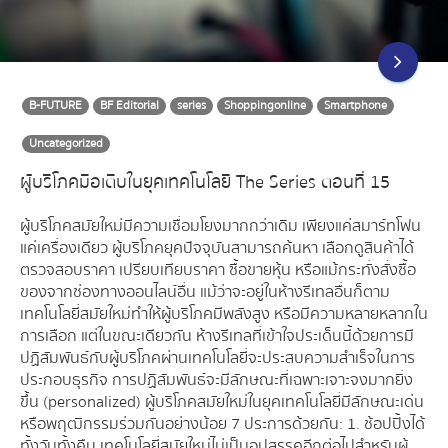
B-FUTURE
BF Editorial
series
Shoppingonline
Smartphone
Uncategorized
ผู้บริโภคมือเติบในยุคเทคโนโลยี The Series ตอนที่ 15
ผู้บริโภคสมัยใหม่มีความเชื่อมโยงมากกว่าเดิม เพียงแค่สมาร์ทโฟน
แค่เครื่องเดียว ผู้บริโภคยุคปัจจุบันสามารถค้นหา เลือกดูสินค้าได้
ตรวจสอบราคา เปรียบเทียบราคา ซื้อขายหุ้น หรือแม้กระทั่งสั่งซื้อ
ของจากช่องทางออนไลน์อื่น แม้ว่าจะอยู่ในห้างรีเทลอื่นก็ตาม
เทคโนโลยี่สมัยใหม่ทำให้ผู้บริโภคมีพลังสูง หรือมีความหลายหลากใน
การเลือก แต่ในขณะเดียวกัน ห้างรีเทลที่เข้าใจประเด็นนี้ด้วยการมี
ปฏิสัมพันธ์กับผู้บริโภคผ่านเทคโนโลยี่จะประสบความสำเร็จในการ
ประกอบธุรกิจ การปฏิสัมพันธ์จะมีลักษณะที่เฉพาะเจาะจงมากยิ่ง
ขึ้น (personalized) ผู้บริโภคสมัยใหม่ในยุคเทคโนโลยี่มีลักษณะเด่น
หรือพฤฒิกรรมร่วมกันอย่างน้อย 7 ประการด้วยกัน: 1. ช้อปปิ้งได้
ทั้งวันทั้งคืน เทคโนโลยี่สมัยใหม่ไม่เป็นอุปสรรคอีกต่อไปสำหรับผู้