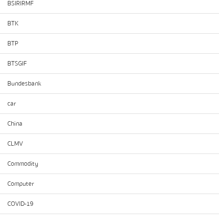
BSIRIRMF
BTK
BTP
BTSGIF
Bundesbank
car
China
CLMV
Commodity
Computer
COVID-19