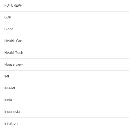
FUTUREPF
GDP
Global
Health Care
HealthTech
House view
IMF
IN-RMF
India
Indonesia
Inflation