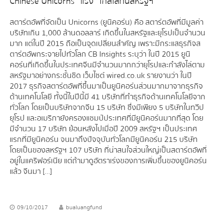
Chinese Unicorns “แรง” ใกล้ไล่ทันสหรัฐฯ
สตาร์ตอัพที่จัดเป็น Unicorns (ยูนิคอร์น) คือ สตาร์ตอัพที่มีมูลค่า
บริษัทเกิน 1,000 ล้านดอลลาร์ เกิดขึ้นในสหรัฐและยุโรปเป็นจำนวน
มาก แต่ในปี 2015 ถือเป็นจุดเปลี่ยนสำคัญ เพราะมีกระแสธุรกิจส
ตาร์ตอัพกระจายไปทั่วโลก CB Insights ระบุว่า ในปี 2015 ยูนิ
คอร์นที่เกิดขึ้นในประเทศจีนมีจำนวนมากกว่ายุโรปและกำลังไล่ตาม
สหรัฐมาอย่างกระชั้นชิด เว็บไซต์ wired.co.uk รายงานว่า ในปี
2017 ธุรกิจสตาร์ตอัพที่ขึ้นมาเป็นยูนิคอร์นส่วนมากมาจากธุรกิจ
ด้านเทคโนโลยี ทั้งนี้ในปีนี้มี 41 บริษัทที่ทำธุรกิจด้านเทคโนโลยีจาก
ทั่วโลก โดยเป็นบริษัทจากจีน 15 บริษัท ซึ่งมีเพียง 5 บริษัทในทวีป
ยุโรป และอเมริกายังครองแชมป์ประเทศที่มียูนิคอร์นมากที่สุด โดย
มีจำนวน 17 บริษัท ย้อนหลังไปเมื่อปี 2009 สหรัฐฯ เป็นประเทศ
แรกที่มียูนิคอร์น จนมาถึงปัจจุบันทั่วโลกมียูนิคอร์น 215 บริษัท
โดยเป็นของสหรัฐฯ 107 บริษัท ที่น่าสนใจส่วนใหญ่เป็นสตาร์ตอัพที่
อยู่ในแคริฟอร์เนีย แต่ถ้ามาดูอัตราเร่งของการเพิ่มขึ้นของยูนิคอร์น
แล้ว จีนมา […]
09/10/2017
bualuangfund