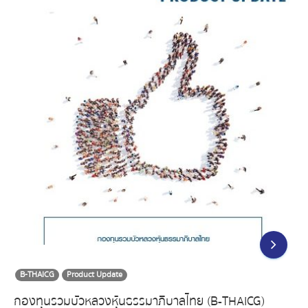
B-THAICG
Product Update
กองทุนรวมบัวหลวงหุ้นธรรมาภิบาลไทย (B-THAICG)