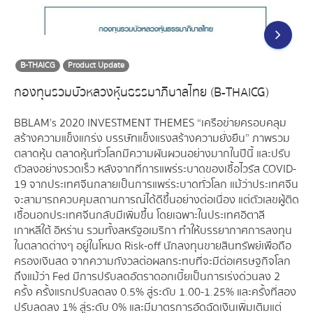
B-THAICG
Product Update
กองทุนรวมบัวหลวงหุ้นธรรมาภิบาลไทย (B-THAICG)
BBLAM’s 2020 INVESTMENT THEMES “เครือข่ายครอบคลุม
สร้างความแข็งแกร่ง บรรษัทแข็งแรงสร้างความยั่งยืน” ภาพรวม
ตลาดหุ้น ตลาดหุ้นทั่วโลกมีความผันผวนอย่างมากในปีนี้ และปรับ
ตัวลงอย่างรวดเร็ว หลังจากที่การแพร่ระบาดของเชื้อไวรัส COVID-
19 จากประเทศจีนกลายเป็นการแพร่ระบาดทั่วโลก แม้ว่าประเทศจีน
จะสามารถควบคุมสถานการณ์ได้ดีขึ้นอย่างต่อเนื่อง แต่ตัวเลขผู้ติด
เชื้อนอกประเทศจีนกลับมีเพิ่มขึ้น โดยเฉพาะในประเทศอิตาลี
เกาหลีใต้ อิหร่าน รวมทั้งสหรัฐอเมริกา ทำให้บรรยากาศการลงทุน
ในตลาดต่างๆ อยู่ในโหมด Risk-off นักลงทุนขายสินทรัพย์เพื่อถือ
ครองเงินสด จากความกังวลต่อผลกระทบที่จะมีต่อเศรษฐกิจโลก
ถึงแม้ว่า Fed มีการปรับลดอัตราดอกเบี้ยเป็นการเร่งด่วนลง 2
ครั้ง ครั้งแรกปรับลดลง 0.5% สู่ระดับ 1.00-1.25% และครั้งที่สอง
ปรับลดลง 1% สู่ระดับ 0% และมีมาตรการอัดฉัดเงินเพิ่มเติมแต่