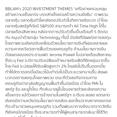
BBLAM’s 2020 INVESTMENT THEMES “เครือข่ายครอบคลุม
สร้างความแข็งแกร่ง บรรษัทแข็งแรงสร้างความยั่งยืน” ภาพรวม
ตลาดหุ้น ตลาดหุ้นทั่วโลกยังคงปรับตัวในทิศทางเชิงบวก นำโดย
ตลาดหุ้นสหรัฐที่ดัชนี S&P500 สามารถทำ All Time High ได้ใน
ปลายเดือนสิงหาคม หลังจากการปรับตัวขึ้นเป็นเดือนที่ 5 ติดต่อ
กัน หนุนนำด้วยกลุ่ม Technology ทั้งนี้ ปัจจัยที่มีผลต่อการลงทุน
โดยภาพรวมยังคงขับเคลื่อนด้วยนโยบายการเงินที่ผ่อนคลายและ
ความคาดหวังต่อการฟื้นตัวของเศรษฐกิจ ด้านนโยบายการเงิน
ถ้อยแถลงของประธานเฟด Jerome Powell ในปลายเดือนสิงหาคม
ซึ่งระบุ Fed จะมีการปรับเปลี่ยนเป้าหมายเงินเฟ้อที่ยืดหยุ่นมากขึ้น
โดย Fed จะปล่อยให้เงินเฟ้อสูงกว่า 2% โดยยังไม่รีบขึ้นดอกเบี้ย
ทำให้อัตราดอกเบี้ยมีแนวโน้มต่ำต่อไปเป็นระยะเวลานานขึ้น ส่งผล
บวกต่อการลงทุนโดยภาพรวม ขณะที่ตัวเลขกิจกรรมทาง
เศรษฐกิจต่างๆส่งสัญญาณฟื้นตัวขึ้นต่อเนื่อง นำโดย PMI ใน
สหรัฐ จีน และยูโรโซน ที่กลับมาอยู่ในโซนขยายตัวและยังคงความ
แข็งแกร่ง แม้ตัวเลขการจ้างงานในสหรัฐฯ จะเริ่มชะลอลง แต่ตลาด
ยังคงมีความหวังต่อนโยบายการคลังระลอกใหม่จากสภาคองเกรส
ที่จะเข้ามาช่วยหนุนเศรษฐกิจ รวมถึงพัฒนาการเชิงบวกจากวัคซีน
ที่ยังคงมีต่อเนื่อง ซึ่งจะสามารถทำให้ผู้คนสามารถกลับมาใช้ชีวิต