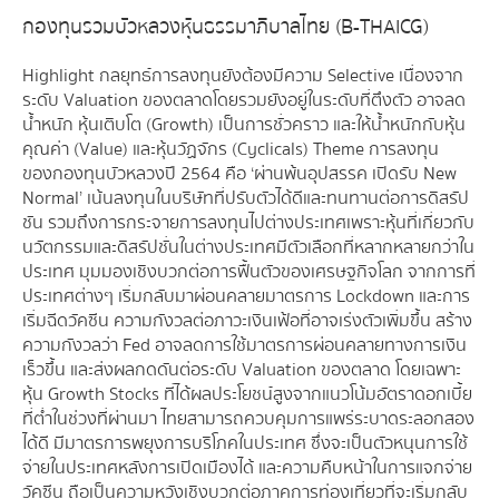
กองทุนรวมบัวหลวงหุ้นธรรมาภิบาลไทย (B-THAICG)
Highlight กลยุทธ์การลงทุนยังต้องมีความ Selective เนื่องจาก
ระดับ Valuation ของตลาดโดยรวมยังอยู่ในระดับที่ตึงตัว อาจลด
น้ำหนัก หุ้นเติบโต (Growth) เป็นการชั่วคราว และให้น้ำหนักกับหุ้น
คุณค่า (Value) และหุ้นวัฏจักร (Cyclicals) Theme การลงทุน
ของกองทุนบัวหลวงปี 2564 คือ ‘ผ่านพ้นอุปสรรค เปิดรับ New
Normal’ เน้นลงทุนในบริษัทที่ปรับตัวได้ดีและทนทานต่อการดิสรัป
ชัน รวมถึงการกระจายการลงทุนไปต่างประเทศเพราะหุ้นที่เกี่ยวกับ
นวัตกรรมและดิสรัปชั่นในต่างประเทศมีตัวเลือกที่หลากหลายกว่าใน
ประเทศ มุมมองเชิงบวกต่อการฟื้นตัวของเศรษฐกิจโลก จากการที่
ประเทศต่างๆ เริ่มกลับมาผ่อนคลายมาตรการ Lockdown และการ
เริ่มฉีดวัคซีน ความกังวลต่อภาวะเงินเฟ้อที่อาจเร่งตัวเพิ่มขึ้น สร้าง
ความกังวลว่า Fed อาจลดการใช้มาตรการผ่อนคลายทางการเงิน
เร็วขึ้น และส่งผลกดดันต่อระดับ Valuation ของตลาด โดยเฉพาะ
หุ้น Growth Stocks ที่ได้ผลประโยชน์สูงจากแนวโน้มอัตราดอกเบี้ย
ที่ต่ำในช่วงที่ผ่านมา ไทยสามารถควบคุมการแพร่ระบาดระลอกสอง
ได้ดี มีมาตรการพยุงการบริโภคในประเทศ ซึ่งจะเป็นตัวหนุนการใช้
จ่ายในประเทศหลังการเปิดเมืองได้ และความคืบหน้าในการแจกจ่าย
วัคซีน ถือเป็นความหวังเชิงบวกต่อภาคการท่องเที่ยวที่จะเริ่มกลับ