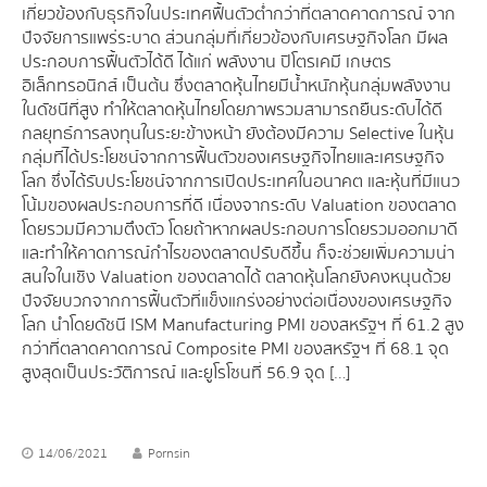
เกี่ยวข้องกับธุรกิจในประเทศฟื้นตัวต่ำกว่าที่ตลาดคาดการณ์ จาก
ปัจจัยการแพร่ระบาด ส่วนกลุ่มที่เกี่ยวข้องกับเศรษฐกิจโลก มีผล
ประกอบการฟื้นตัวได้ดี ได้แก่ พลังงาน ปิโตรเคมี เกษตร
อิเล็กทรอนิกส์ เป็นต้น ซึ่งตลาดหุ้นไทยมีน้ำหนักหุ้นกลุ่มพลังงาน
ในดัชนีที่สูง ทำให้ตลาดหุ้นไทยโดยภาพรวมสามารถยืนระดับได้ดี
กลยุทธ์การลงทุนในระยะข้างหน้า ยังต้องมีความ Selective ในหุ้น
กลุ่มที่ได้ประโยชน์จากการฟื้นตัวของเศรษฐกิจไทยและเศรษฐกิจ
โลก ซึ่งได้รับประโยชน์จากการเปิดประเทศในอนาคต และหุ้นที่มีแนว
โน้มของผลประกอบการที่ดี เนื่องจากระดับ Valuation ของตลาด
โดยรวมมีความตึงตัว โดยถ้าหากผลประกอบการโดยรวมออกมาดี
และทำให้คาดการณ์กำไรของตลาดปรับดีขึ้น ก็จะช่วยเพิ่มความน่า
สนใจในเชิง Valuation ของตลาดได้ ตลาดหุ้นโลกยังคงหนุนด้วย
ปัจจัยบวกจากการฟื้นตัวที่แข็งแกร่งอย่างต่อเนื่องของเศรษฐกิจ
โลก นำโดยดัชนี ISM Manufacturing PMI ของสหรัฐฯ ที่ 61.2 สูง
กว่าที่ตลาดคาดการณ์ Composite PMI ของสหรัฐฯ ที่ 68.1 จุด
สูงสุดเป็นประวัติการณ์ และยูโรโซนที่ 56.9 จุด […]
14/06/2021
Pornsin