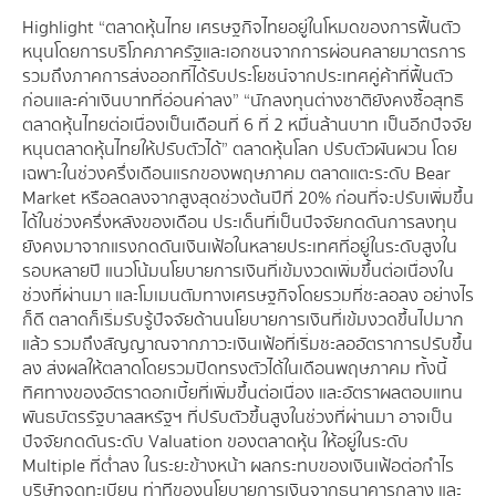
Highlight “ตลาดหุ้นไทย เศรษฐกิจไทยอยู่ในโหมดของการฟื้นตัว
หนุนโดยการบริโภคภาครัฐและเอกชนจากการผ่อนคลายมาตรการ
รวมถึงภาคการส่งออกที่ได้รับประโยชน์จากประเทศคู่ค้าที่ฟื้นตัว
ก่อนและค่าเงินบาทที่อ่อนค่าลง” “นักลงทุนต่างชาติยังคงซื้อสุทธิ
ตลาดหุ้นไทยต่อเนื่องเป็นเดือนที่ 6 ที่ 2 หมื่นล้านบาท เป็นอีกปัจจัย
หนุนตลาดหุ้นไทยให้ปรับตัวได้” ตลาดหุ้นโลก ปรับตัวผันผวน โดย
เฉพาะในช่วงครึ่งเดือนแรกของพฤษภาคม ตลาดแตะระดับ Bear
Market หรือลดลงจากสูงสุดช่วงต้นปีที่ 20% ก่อนที่จะปรับเพิ่มขึ้น
ได้ในช่วงครึ่งหลังของเดือน ประเด็นที่เป็นปัจจัยกดดันการลงทุน
ยังคงมาจากแรงกดดันเงินเฟ้อในหลายประเทศที่อยู่ในระดับสูงใน
รอบหลายปี แนวโน้มนโยบายการเงินที่เข้มงวดเพิ่มขึ้นต่อเนื่องใน
ช่วงที่ผ่านมา และโมเมนตัมทางเศรษฐกิจโดยรวมที่ชะลอลง อย่างไร
ก็ดี ตลาดก็เริ่มรับรู้ปัจจัยด้านนโยบายการเงินที่เข้มงวดขึ้นไปมาก
แล้ว รวมถึงสัญญาณจากภาวะเงินเฟ้อที่เริ่มชะลออัตราการปรับขึ้น
ลง ส่งผลให้ตลาดโดยรวมปิดทรงตัวได้ในเดือนพฤษภาคม ทั้งนี้
ทิศทางของอัตราดอกเบี้ยที่เพิ่มขึ้นต่อเนื่อง และอัตราผลตอบแทน
พันธบัตรรัฐบาลสหรัฐฯ ที่ปรับตัวขึ้นสูงในช่วงที่ผ่านมา อาจเป็น
ปัจจัยกดดันระดับ Valuation ของตลาดหุ้น ให้อยู่ในระดับ
Multiple ที่ต่ำลง ในระยะข้างหน้า ผลกระทบของเงินเฟ้อต่อกำไร
บริษัทจดทะเบียน ท่าทีของนโยบายการเงินจากธนาคารกลาง และ