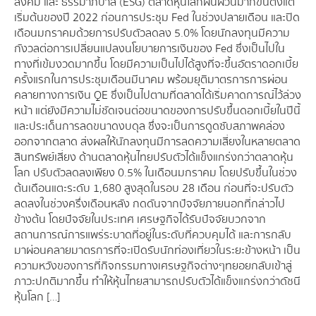
สังคม และ ธรรมาภิบาล (ESG) ตลาดหุ้นโลกผันผวนมากขึ้นตั้งแต่
เริ่มต้นของปี 2022 ก่อนการประชุม Fed ในช่วงปลายเดือน และปิด
เดือนมกราคมด้วยการปรับตัวลดลง 5.0% โดยนักลงทุนมีความ
กังวลต่อการเปลี่ยนแปลงนโยบายการเงินของ Fed ซึ่งเป็นไปใน
ทางที่เข้มงวดมากขึ้น โดยมีความเป็นไปได้สูงที่จะขึ้นอัตราดอกเบี้ย
ครั้งแรกในการประชุมเดือนมีนาคม พร้อมยุติมาตรการการผ่อน
คลายทางการเงิน QE ซึ่งเป็นไปตามที่ตลาดได้เริ่มคาดการณ์ไว้ล่วง
หน้า แต่ยังมีความไม่ชัดเจนต่อขนาดของการปรับขึ้นดอกเบี้ยในปีนี้
และประเด็นการลดขนาดงบดุล ซึ่งจะเป็นการดูดซับสภาพคล่อง
ออกจากตลาด ส่งผลให้นักลงทุนมีการลดความเสี่ยงในหลายตลาด
สินทรัพย์เสี่ยง ด้านตลาดหุ้นไทย ปรับตัวได้แข็งแกร่งกว่าตลาดหุ้น
โลก ปรับตัวลดลงเพียง 0.5% ในเดือนมกราคม โดยปรับขึ้นในช่วง
ต้นเดือนแตะระดับ 1,680 สูงสุดในรอบ 28 เดือน ก่อนที่จะปรับตัว
ลดลงในช่วงครึ่งเดือนหลัง กดดันจากปัจจัยภายนอกที่กล่าวไป
ข้างต้น โดยปัจจัยในประเทศ เศรษฐกิจได้รับปัจจัยบวกจาก
สถานการณ์การแพร่ระบาดที่อยู่ในระดับที่ควบคุมได้ และการกลับ
มาผ่อนคลายมาตรการที่จะเปิดรับนักท่องเที่ยวในระยะข้างหน้า เป็น
ความหวังของการที่กิจกรรมทางเศรษฐกิจต่างๆทยอยกลับเข้าสู่
ภาวะปกติมากขึ้น ทำให้หุ้นไทยสามารถปรับตัวได้แข็งแกร่งกว่าดัชนี
หุ้นโลก […]