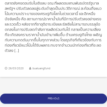
ตลาดยังคงตอบรับในเชิงลบ ขณะที่ผลตอบแทนพันธบัตรรัฐบาล
สหรัฐฯ ปรับตัวลดลงสู่ระดับต่ำสุดเป็นประวัติการณ์ สะท้อนถึงแนว
โน้มความเปราะบางของเศรษฐกิจโลกในช่วงเวลานี้ และอีกหนึ่ง
ปัจจัยหนึ่ง คือ สถานการณ์ราคาน้ำมันที่มีการปรับตัวลงอย่างแรง
และรวดเร็ว หลังจากที่ซาอุดิอาระเบียและรัสเซียไม่สามารถบรรลุข้อ
ตกลงในการปรับลดกำลังการผลิตร่วมกันได้ กลายเป็นความเสี่ยง
ที่จะเกิดสงครามราคาน้ำมันเข้ามาเพิ่มขึ้น ด้านเศรษฐกิจไทย เผชิญ
กับความกดดันมากขึ้นในทุกภาคส่วน โดยธุรกิจที่เกี่ยวข้องกับการ
ท่องเที่ยวมีแนวโน้มได้รับผลกระทบจากจำนวนนักท่องเที่ยวที่ชะลอ
ตัวลง […]
26/03/2020
bualuangfund
Posts
PREVIOUS