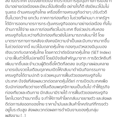
ลง ในประเทศ มีปัจจัยกดดันจากประเด็นการชุมนุมทางการเมือง ที่
มีมาอย่างต่อเนื่องและมีแนวโน้มยืดเยื้อ อย่างไรก็ดี ยังมีแนวโน้มไม่
รุนแรง ด้านเศรษฐกิจไทย เครื่องชี้ทางเศรษฐกิจต่างๆ ปรับตัวดี
ขึ้นในวงกว้าง ยกเว้น ภาคการท่องเที่ยว ในช่วงที่ผ่านมา ภาครัฐฯ
ได้มีการออกมาตรการกระตุ้นเศรษฐกิจออกมาอย่างต่อเนื่อง ทั้งใน
ด้านการใช้จ่าย และการท่องเที่ยวในประเทศ ซึ่งช่วยประคับคอง
เศรษฐกิจในระหว่างที่นักท่องเที่ยวยังไม่สามารถกลับมาได้ โดย
มาตรการทางการคลังจะยังคงมีความจำเป็นและมีบทบาทมากขึ้น
ในช่วงต่อจากนี้ แนวโน้มตลาดหุ้นไทย กองทุนบัวหลวงมีมุมมอง
เชิงบวกกับตลาดหุ้นไทย โดยคาดว่าดัชนีตลาดหุ้นไทย (SET Index)
น่าจะฟื้นตัวได้ในปลายปีนี้ โดยมีปัจจัยสำคัญมาจาก การฉีดวัคซีนที่
เพิ่มมากขื้นและจำนวนผู้ติดเชื้อโควิดที่ลดลง จนรัฐบาลผ่อนคลาย
มาตรเข้มงวดในเดือนตุลาคมเปิดให้กลับมาดำเนินกิจกรรมทาง
เศรษฐกิจได้ตามปกติ จะช่วยหนุนการฟื้นตัวของเศรษฐกิจใน
ประเทศ ปัจจัยที่ส่งผลบวกต่อตลาดหุ้น ได้แก่ การเปิดประเทศเพื่อ
รับนักท่องเที่ยวต่างชาติในเดือนพฤศจิกายนเป็นต้นไป ทำให้ธุรกิจ
ท่องเที่ยวและเดินทาง มีกลับมามีรายได้ การฟื้นตัวของเศรษฐกิจ
โลกในวงกว้างมากขึ้น จะทำให้การค้าโลกกลับมาขยายตัว และส่งผล
ดีต่อการส่งออกของไทย ราคาน้ำมันและสินค้าโภคภัณฑ์ที่ทรงตัว
อยู่ในระดับสูง ส่งผลบวกต่อผลการดำเนินงานของหุ้นกลุ่ม
พลังงาน […]