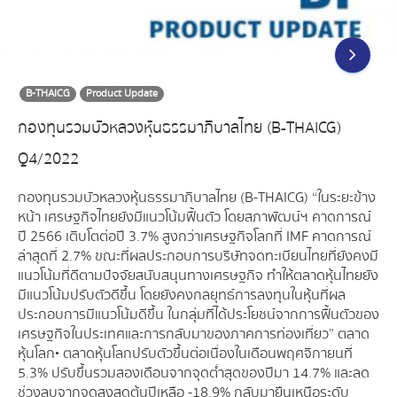
B-THAICG
Product Update
กองทุนรวมบัวหลวงหุ้นธรรมาภิบาลไทย (B-THAICG)
Q4/2022
กองทุนรวมบัวหลวงหุ้นธรรมาภิบาลไทย (B-THAICG) “ในระยะข้าง
หน้า เศรษฐกิจไทยยังมีแนวโน้มฟื้นตัว โดยสภาพัฒน์ฯ คาดการณ์
ปี 2566 เติบโตต่อปี 3.7% สูงกว่าเศรษฐกิจโลกที่ IMF คาดการณ์
ล่าสุดที่ 2.7% ขณะที่ผลประกอบการบริษัทจดทะเบียนไทยที่ยังคงมี
แนวโน้มที่ดีตามปัจจัยสนับสนุนทางเศรษฐกิจ ทำให้ตลาดหุ้นไทยยัง
มีแนวโน้มปรับตัวดีขึ้น โดยยังคงกลยุทธ์การลงทุนในหุ้นที่ผล
ประกอบการมีแนวโน้มดีขึ้น ในกลุ่มที่ได้ประโยชน์จากการฟื้นตัวของ
เศรษฐกิจในประเทศและการกลับมาของภาคการท่องเที่ยว” ตลาด
หุ้นโลก• ตลาดหุ้นโลกปรับตัวขึ้นต่อเนื่องในเดือนพฤศจิกายนที่
5.3% ปรับขึ้นรวมสองเดือนจากจุดต่ำสุดของปีมา 14.7% และลด
ช่วงลบจากจุดสูงสุดต้นปีเหลือ -18.9% กลับมายืนเหนือระดับ