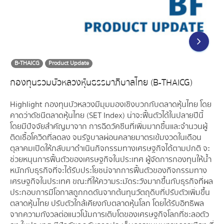
B-THAICG
Product Update
กองทุนรวมบัวหลวงหุ้นธรรมาภิบาลไทย (B-THAICG)
Highlight กองทุนบัวหลวงมีมุมมองเชิงบวกกับตลาดหุ้นไทย โดย
คาดว่าดัชนีตลาดหุ้นไทย (SET Index) น่าจะฟื้นตัวได้ในปลายปีนี้
โดยมีปัจจัยสำคัญมาจาก การฉีดวัคซีนที่เพิ่มมากขื้นและจำนวนผู้
ติดเชื้อโควิดที่ลดลง จนรัฐบาลผ่อนคลายมาตรเข้มงวดในเดือน
ตุลาคมเปิดให้กลับมาดำเนินกิจกรรมทางเศรษฐกิจได้ตามปกติ จะ
ช่วยหนุนการฟื้นตัวของเศรษฐกิจในประเทศ ผู้จัดการกองทุนให้น้ำ
หนักกับธุรกิจที่จะได้รับประโยชน์จากการฟื้นตัวของกิจกรรมทาง
เศรษฐกิจในประเทศ ขณะที่ให้ความระมัดระวังมากขึ้นกับธุรกิจที่ผล
ประกอบการมีโอกาสถูกกดดันจากต้นทุนวัตถุดิบที่ปรับตัวเพิ่มขึ้น
ตลาดหุ้นไทย ปรับตัวใกล้เคียงกับตลาดหุ้นโลก โดยได้รับอิทธิพล
จากความกังวลต่อแนวโน้มการเติบโตของเศรษฐกิจโลกที่ชะลอตัว