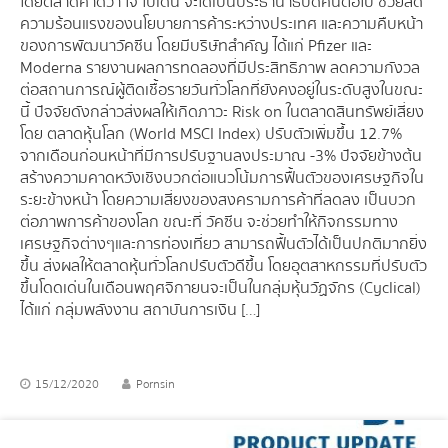
โดยตลาดคาดว่า โจ ไบเดน จะได้เป็นประธานาธิบดีคนต่อไป ช่วยลด
ความร้อนแรงของนโยบายการค้าระหว่างประเทศ และความคืบหน้า
ของการพัฒนาวัคซีน โดยมีบริษัทสำคัญ ได้แก่ Pfizer และ
Moderna รายงานผลการทดลองที่มีประสิทธิภาพ ลดความกังวล
ต่อสถานการณ์ผู้ติดเชื้อรายวันทั่วโลกที่ยังคงอยู่ในระดับสูงในขณะ
นี้ ปัจจัยดังกล่าวส่งผลให้เกิดภาวะ Risk on ในตลาดสินทรัพย์เสี่ยง
โดย ตลาดหุ้นโลก (World MSCI Index) ปรับตัวเพิ่มขึ้น 12.7%
จากเดือนก่อนหน้าที่มีการปรับฐานลงประมาณ -3% ปัจจัยข้างต้น
สร้างความคาดหวังเชิงบวกต่อแนวโน้มการฟื้นตัวของเศรษฐกิจใน
ระยะข้างหน้า โดยความเสี่ยงของสงครามการค้าที่ลดลง เป็นบวก
ต่อภาพการค้าของโลก ขณะที่ วัคซีน จะช่วยทำให้กิจกรรมทาง
เศรษฐกิจต่างๆและการท่องเที่ยว สามารถฟื้นตัวได้เป็นปกติมากยิ่ง
ขึ้น ส่งผลให้ตลาดหุ้นทั่วโลกปรับตัวดีขึ้น โดยอุตสาหกรรมที่ปรับตัว
ขึ้นโดดเด่นในเดือนพฤศจิกายนจะเป็นในกลุ่มหุ้นวัฏจักร (Cyclical)
ได้แก่ กลุ่มพลังงาน สถาบันการเงิน […]
15/12/2020
Pornsin